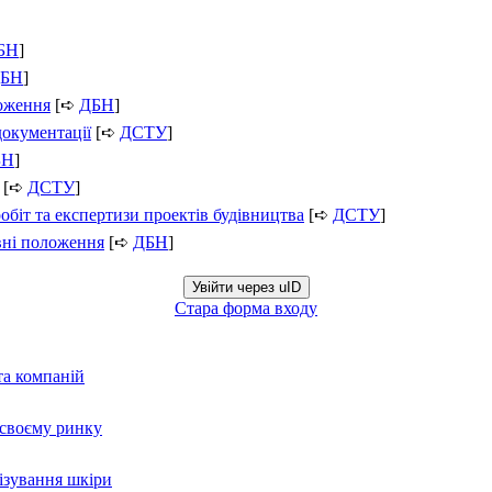
БН
]
БН
]
ложення
[➪
ДБН
]
документації
[➪
ДСТУ
]
БН
]
[➪
ДСТУ
]
обіт та експертизи проектів будівництва
[➪
ДСТУ
]
вні положення
[➪
ДБН
]
Увійти через uID
Стара форма входу
та компаній
а своєму ринку
нізування шкіри