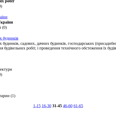
их робіт
0)
аїни
України
 (0)
х будинків
динків, садових, дачних будинків, господарських (присадибних)
ання будівельних робіт, і проведення технічного обстеження їх бу
тектури
0)
арии (1)
1-15
16-30
31-45
46-60
61-65