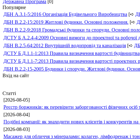
Державна Програма
[0]
Популярне
ДБН А.3.1-5:2016 Організація Будівельного Виробництва
[➪
Д
ДБН В.2.2-15:2019 Житлові будинки. Основні положення.
[➪
Д
ДБН В.2.2-9:2018 Громадські будинки та споруди. Основні по
ДСТУ Б А.2.4-4:2009 Основні вимоги до проектної та робочої 
ДБН В.2.5-64:2012 Внутрішній водопровід та каналізація
[➪
Д
ДСТУ Б Д.1.1-1:2013 Правила визначення вартості будівництва
ДСТУ Б Д.1.1-7:2013 Правила визначення вартості проектних р
ДБН В.2.2-15-2005 Будинки і споруди. Житлові будинки. Осно
Вхід на сайт
Статті
[2026-08-05]
Реєстр боржників: як перевірити заборгованості фізичних осіб 
[2026-08-04]
Подібні компанії: як знаходити нових клієнтів і конкурентів н
[2026-08-03]
Масажер для обличчя з мінералами: колаген, лімфодренаж і то