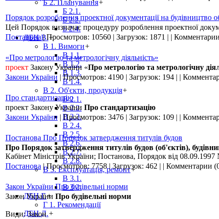
Б 2. Планування
+
Б 2.1.
Порядок розроблення проектної документації на будівництво об
Б 2.2.
Цей Порядок визначає процедуру розроблення проектної докуме
Б 2.4.
Постанова
|
Просмотров:
10560
|
Загрузок:
1871
|
|
Комментарии
ДБН В.
+
В 1. Вимоги
+
В 1.1.
«Про метрологію та метрологічну діяльність»
В 1.2.
проект
Закону України «
Про метрологію та метрологічну дія
В 1.3.
Закони України
|
Просмотров:
4190
|
Загрузок:
194
|
|
Комментар
В 1.4.
В 2. Об'єкти, продукція
+
Про стандартизацію
В 2.1.
проект Закону України
Про стандартизацію
В 2.2.
В 2.3.
Закони України
|
Просмотров:
3476
|
Загрузок:
109
|
|
Комментар
В 2.4.
В 2.5.
Постанова Про Порядок затвердження титулів будов
В 2.6.
Про Порядок затвердження титулів будов (об'єктів), будівн
В 2.7.
Кабінет Міністрів України; Постанова, Порядок від 08.09.1997
В 2.8.
Постанова
|
Просмотров:
7758
|
Загрузок:
462
|
|
Комментарии (
В 3. Експлуатація, ремонт
+
В 3.1.
Закон України Про будівельні норми
В 3.2.
ДБН Г.
+
Закон України
Про будівельні норми
Г 1. Рекомендації
ДБН Д.
+
Види: Закон