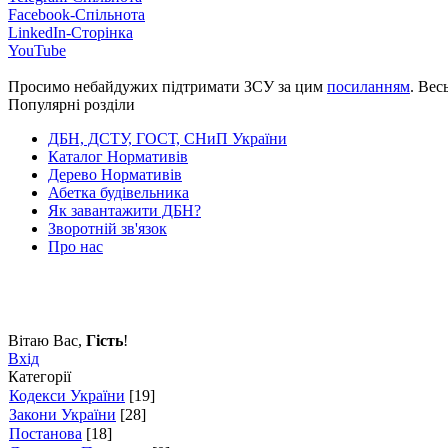
Facebook-Спільнота
LinkedIn-Сторінка
YouTube
Просимо небайдужих підтримати ЗСУ за цим
посиланням
. Вес
Популярні розділи
ДБН, ДСТУ, ГОСТ, СНиП України
Каталог Нормативів
Дерево Нормативів
Абетка будівельника
Як завантажити ДБН?
Зворотній зв'язок
Про нас
Вітаю Вас
,
Гість
!
Вхід
Категорії
Кодекси України
[19]
Закони України
[28]
Постанова
[18]