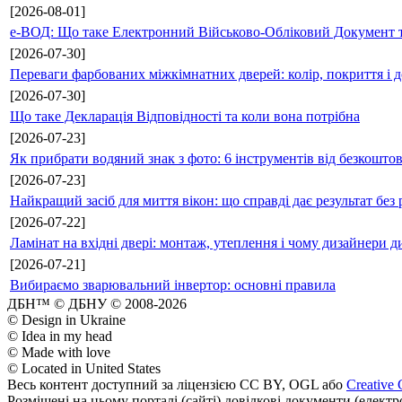
[2026-08-01]
е-ВОД: Що таке Електронний Військово-Обліковий Документ т
[2026-07-30]
Переваги фарбованих міжкімнатних дверей: колір, покриття і д
[2026-07-30]
Що таке Декларація Відповідності та коли вона потрібна
[2026-07-23]
Як прибрати водяний знак з фото: 6 інструментів від безкошто
[2026-07-23]
Найкращий засіб для миття вікон: що справді дає результат без 
[2026-07-22]
Ламінат на вхідні двері: монтаж, утеплення і чому дизайнери д
[2026-07-21]
Вибираємо зварювальний інвертор: основні правила
ДБН™ © ДБНУ © 2008-2026
© Design in Ukraine
© Idea in my head
© Made with love
© Located in United States
Весь контент доступний за ліцензією CC BY, OGL або
Creative 
Розміщені на цьому порталі (сайті) довідкові документи (елект