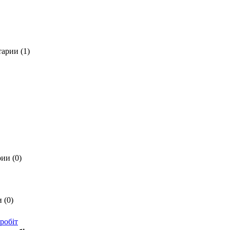
арии (1)
ии (0)
 (0)
робіт