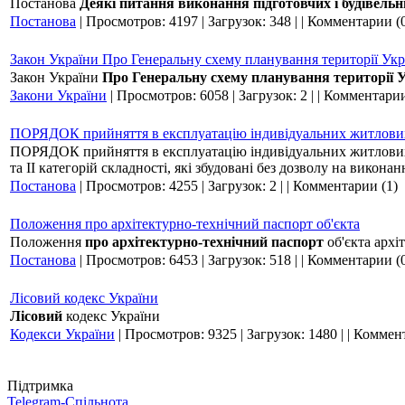
Постанова
Деякі питання виконання підготовчих і будівельн
Постанова
|
Просмотров:
4197
|
Загрузок:
348
|
|
Комментарии (
Закон України Про Генеральну схему планування території Укр
Закон України
Про Генеральну схему планування території 
Закони України
|
Просмотров:
6058
|
Загрузок:
2
|
|
Комментарии
ПОРЯДОК прийняття в експлуатацію індивідуальних житлови
ПОРЯДОК прийняття в експлуатацію індивідуальних житлових бу
та II категорій складності, які збудовані без дозволу на викон
Постанова
|
Просмотров:
4255
|
Загрузок:
2
|
|
Комментарии (1)
Положення про архітектурно-технічний паспорт об'єкта
Положення
про архітектурно-технічний паспорт
об'єкта архі
Постанова
|
Просмотров:
6453
|
Загрузок:
518
|
|
Комментарии (
Лісовий кодекс України
Лісовий
кодекс України
Кодекси України
|
Просмотров:
9325
|
Загрузок:
1480
|
|
Коммент
Підтримка
Telegram-Спільнота