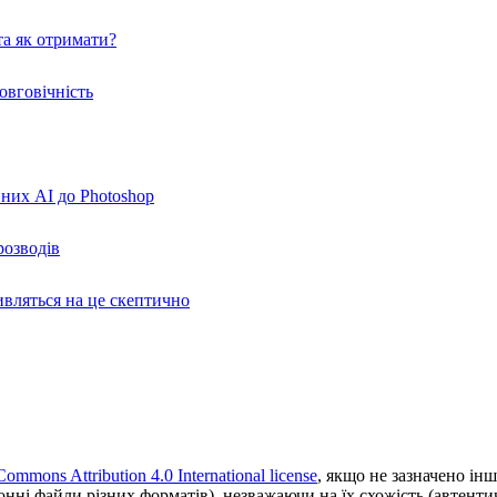
а як отримати?
овговічність
вних AI до Photoshop
розводів
ивляться на це скептично
Commons Attribution 4.0 International license
, якщо не зазначено інш
ронні файли різних форматів), незважаючи на їх схожість (автент