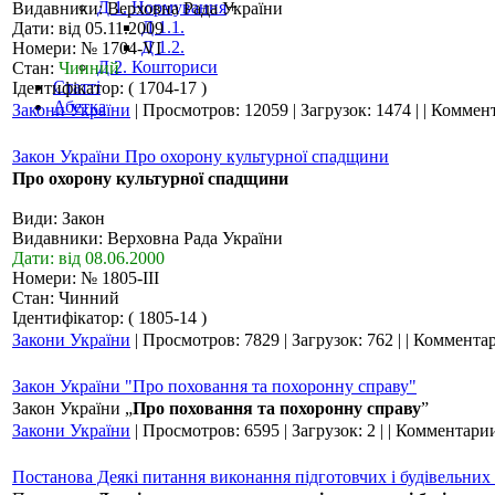
Д 1. Нормування
+
Видавники: Верховна Рада України
Д 1.1.
Дати: від 05.11.2009
Д 1.2.
Номери: № 1704-VI
Д 2. Кошториси
Стан:
Чинний
Статті
Ідентифікатор: ( 1704-17 )
Абетка
Закони України
|
Просмотров:
12059
|
Загрузок:
1474
|
|
Коммент
Закон України Про охорону культурної спадщини
Про охорону культурної спадщини
Види: Закон
Видавники: Верховна Рада України
Дати: від 08.06.2000
Номери: № 1805-III
Стан: Чинний
Ідентифікатор: ( 1805-14 )
Закони України
|
Просмотров:
7829
|
Загрузок:
762
|
|
Комментар
Закон України "Про поховання та похоронну справу"
Закон України „
Про поховання та похоронну справу
”
Закони України
|
Просмотров:
6595
|
Загрузок:
2
|
|
Комментарии
Постанова Деякі питання виконання підготовчих і будівельних 