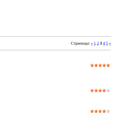
Страницы
:
«
1
2
3
4
5
»