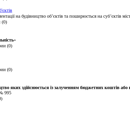
'єктів
нтації на будівництво об’єктів та поширюється на суб’єктів міс
 (0)
льність
»
ии (0)
ии (0)
ицтво яких здійснюється із залученням бюджетних коштів або
 № 995
0)