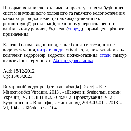
Ці норми встановлюють вимоги проектування та будівництва
систем внутрішнього холодного та гарячого водопостачання,
каналізації і водостоків при новому будівництві,
реконструкції, реставрації, технічному переоснащенні та
капітальному ремонту будівель (
споруд
) і приміщень різного
призначення.
Ключові слова: водопровід, каналізація, системи, питне
водопостачання,
витрата води
, стічні води, пожежний кран-
комплект, водорозбір, водостік, пожежогасіння,
стояк
, тамбур-
шлюзи. Інші терміни є в
Абетці будівельника
.
Add: 15/12/2012
Up: 15/05/2025
Внутрішній водопровід та каналізація [Текст]. - К. :
Мінрегіонбуд України, 2013 . - (Державні будівельні норми
України). Ч. 1 : ДБН В.2.5-64:2012. Проектування. Ч. 2 :
Будівництво. - Вид. офіц. - Чинний від 2013-03-01. - 2013. -
VI, 104 с. - Бібліогр.: с. 104