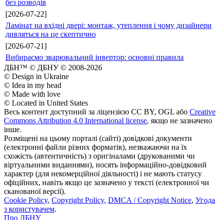
без розводів
[2026-07-22]
Ламінат на вхідні двері: монтаж, утеплення і чому дизайнери
дивляться на це скептично
[2026-07-21]
Вибираємо зварювальний інвертор: основні правила
ДБН™ © ДБНУ © 2008-2026
© Design in Ukraine
© Idea in my head
© Made with love
© Located in United States
Весь контент доступний за ліцензією CC BY, OGL або
Creative
Commons Attribution 4.0 International license
, якщо не зазначено
інше.
Розміщені на цьому порталі (сайті) довідкові документи
(електронні файли різних форматів), незважаючи на їх
схожість (автентичність) з оригіналами (друкованими чи
віртуальними виданнями), носять інформаційно-довідковий
характер (для некомерційної діяльності) і не мають статусу
офіційних, навіть якщо це зазначено у тексті (електронної чи
сканованої версії).
Cookie Policy
,
Copyright Policy
,
DMCA / Copyright Notice
,
Угода
з користувачем
.
Про ДБНУ