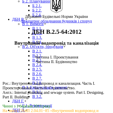
Б 2. Планування
+
Б 2.1.
Б 2.2.
Б 2.4.
Державні Будівельні Норми України
ДБН В.
+
Інженерне обладнання будинків і споруд
В 1. Вимоги
+
В 1.1.
ДБН В.2.5-64:2012
В 1.2.
В 1.3.
В 1.4.
Внутрішній водопровід та каналізація
В 2. Об'єкти, продукція
+
В 2.1.
В 2.2.
Частина І. Проектування
В 2.3.
Частина ІІ. Будівництво
В 2.4.
В 2.5.
В 2.6.
В 2.7.
В 2.8.
Рос.: Внутренние водопровод и канализация. Часть I.
В 3. Експлуатація, ремонт
+
Проектирование. Часть II. Строительство.
В 3.1.
Англ.: Internal plumbing and sewage system. Part I. Designing.
В 3.2.
Part II. Building.
ДБН Г.
+
Г 1. Рекомендації
Чинні з 1 березня 2013 року
ДБН Д.
+
На зміну СНиП 2.04.01−85 «Внутренний водопровод и