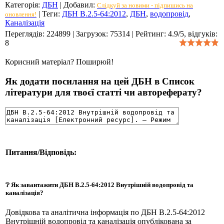
Категорія
:
ДБН
|
Добавил
:
Слідкуй за новими - підпишись на
|
Теги
:
ДБН В.2.5-64:2012
,
ДБН
,
водопровід
,
оновлення!
Каналізація
Переглядів
:
224899
|
Загрузок
:
75314
|
Рейтинг
:
4.9
/
5
, відгуків:
8
Корисний матеріал? Поширюй!
Як додати посилання на цей ДБН в Список
літератури для твоєї статті чи автореферату?
Питання/Відповідь:
❔ Як завантажити ДБН В.2.5-64:2012 Внутрішній водопровід та
каналізація?
Довідкова та аналітична інформація по ДБН В.2.5-64:2012
Внутрішній водопровід та каналізація опублікована за