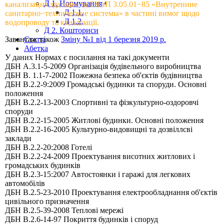
Д 1. Нормування
+
канализация зданий» та СНиП 3.05.01−85 «Внутренние
Д 1.1.
санитарно−технические системы» в частині вимог щодо
Д 1.2.
водопроводу та каналізації.
Д 2. Кошториси
Статті
Завантаж також
Зміну №1 від 1 березня 2019 р.
Абетка
У даних Нормах є посилання на такі документи
ДБН А.3.1-5-2009 Організація будівельного виробництва
ДБН В. 1.1-7-2002 Пожежна безпека об'єктів будівництва
ДБН В.2.2-9:2009 Громадські будинки та споруди. Основні
положення
ДБН В.2.2-13-2003 Спортивні та фізкультурно-оздоровчі
споруди
ДБН В.2.2-15-2005 Житлові будинки. Основні положення
ДБН В.2.2-16-2005 Культурно-видовищні та дозвіллсві
заклади
ДБН В.2.2-20:2008 Готелі
ДБН В.2.2-24-2009 Проектування висотних житлових і
громадських будинків
ДБН В.2.3-15:2007 Автостоянки і гаражі для легкових
автомобілів
ДБН В.2.5-23-2010 Проектування електрообладнання об'єктів
цивільного призначення
ДБН В.2.5-39-2008 Теплові мережі
ДБН В.2.6-14-97 Покриття будинків і споруд