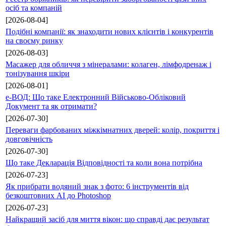
осіб та компаній
[2026-08-04]
Подібні компанії: як знаходити нових клієнтів і конкурентів
на своєму ринку
[2026-08-03]
Масажер для обличчя з мінералами: колаген, лімфодренаж і
тонізування шкіри
[2026-08-01]
е-ВОД: Що таке Електронний Військово-Обліковий
Документ та як отримати?
[2026-07-30]
Переваги фарбованих міжкімнатних дверей: колір, покриття і
довговічність
[2026-07-30]
Що таке Декларація Відповідності та коли вона потрібна
[2026-07-23]
Як прибрати водяний знак з фото: 6 інструментів від
безкоштовних AI до Photoshop
[2026-07-23]
Найкращий засіб для миття вікон: що справді дає результат