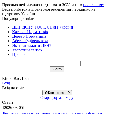
Просимо небайдужих підтримати ЗСУ за цим
посиланням
.
Весь прибуток від банерної реклами ми передаємо на
підтримку України.
Популярні розділи
ДБН, ДСТУ, ГОСТ, СНиП України
Каталог Нормативів
Дерево Нормативів
Абетка будівельника
Як завантажити ДБН?
Зворотній зв'язок
Про нас
Вітаю Вас
,
Гість
!
Вхід
Вхід на сайт
Увійти через uID
Стара форма входу
Статті
[2026-08-05]
Реєстр боржників: як перевірити заборгованості фізичних