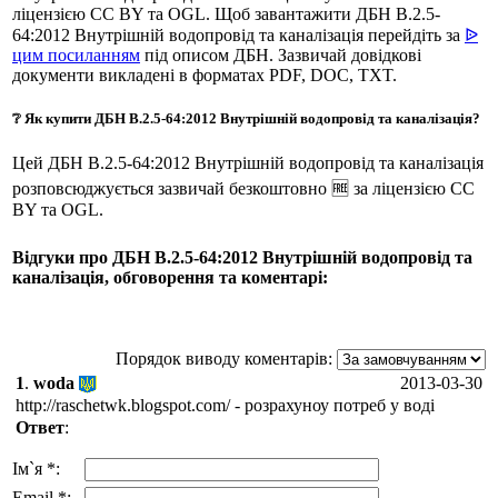
ліцензією CC BY та OGL. Щоб завантажити ДБН В.2.5-
64:2012 Внутрішній водопровід та каналізація перейдіть за
ᐉ
цим посиланням
під описом ДБН. Зазвичай довідкові
документи викладені в форматах PDF, DOC, TXT.
❔ Як купити ДБН В.2.5-64:2012 Внутрішній водопровід та каналізація?
Цей ДБН В.2.5-64:2012 Внутрішній водопровід та каналізація
розповсюджується зазвичай безкоштовно 🆓 за ліцензією CC
BY та OGL.
Відгуки про ДБН В.2.5-64:2012 Внутрішній водопровід та
каналізація, обговорення та коментарі:
Порядок виводу коментарів:
1
.
woda
2013-03-30
http://raschetwk.blogspot.com/ - розрахуноу потреб у воді
Ответ
:
Ім`я *:
Email *: