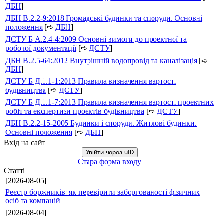
ДБН
]
ДБН В.2.2-9:2018 Громадські будинки та споруди. Основні
положення
[➪
ДБН
]
ДСТУ Б А.2.4-4:2009 Основні вимоги до проектної та
робочої документації
[➪
ДСТУ
]
ДБН В.2.5-64:2012 Внутрішній водопровід та каналізація
[➪
ДБН
]
ДСТУ Б Д.1.1-1:2013 Правила визначення вартості
будівництва
[➪
ДСТУ
]
ДСТУ Б Д.1.1-7:2013 Правила визначення вартості проектних
робіт та експертизи проектів будівництва
[➪
ДСТУ
]
ДБН В.2.2-15-2005 Будинки і споруди. Житлові будинки.
Основні положення
[➪
ДБН
]
Вхід на сайт
Увійти через uID
Стара форма входу
Статті
[2026-08-05]
Реєстр боржників: як перевірити заборгованості фізичних
осіб та компаній
[2026-08-04]