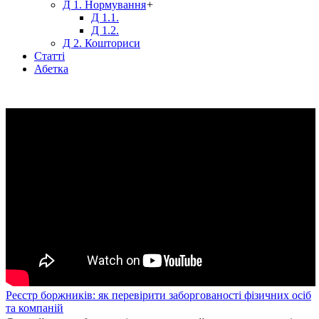
Д 1. Нормування
+
Д 1.1.
Д 1.2.
Д 2. Кошториси
Статті
Абетка
Реєстр боржників: як перевірити заборгованості фізичних осіб
та компаній