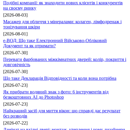
Подібні компанії: як знаходити нових клієнтів і конкурентів
на своєму ринку
[2026-08-03]
Масажер для обличчя з мінералами: колаген, лімфодренаж і
тонізування шкіри
[2026-08-01]
е-ВОД: Що таке Електронний Військово-Обліковий
Документ та як отримати?
[2026-07-30]
Переваги фарбованих міжкімнатних дверей: колір, покриття і
довговічність
[2026-07-30]
Що таке Декларація Відповідності та коли вона потрібна
[2026-07-23]
Як прибрати водяний знак з фото: 6 інструментів від
безкоштовних AI до Photoshop
[2026-07-23]
Найкращий засіб для миття вікон: що справді дає результат
без розводів
[2026-07-22]
Ламінат на вхідні двері: монтаж, утеплення і чому дизайнери