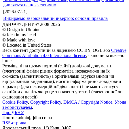
дивляться на це скептично
[2026-07-21]
Вибираємо зварювальний інвертор: основні правила
ДБН™ © ДБНУ © 2008-2026
© Design in Ukraine
© Idea in my head
© Made with love
© Located in United States
Весь контент доступний за ліцензією CC BY, OGL або
Creative
Commons Attribution 4.0 International license
, якщо не зазначено
інше.
Розміщені на цьому порталі (сайті) довідкові документи
(електронні файли різних форматів), незважаючи на їх
схожість (автентичність) з оригіналами (друкованими чи
віртуальними виданнями), носять інформаційно-довідковий
характер (для некомерційної діяльності) і не мають статусу
офіційних, навіть якщо це зазначено у тексті (електронної чи
сканованої версії).
Cookie Policy
,
Copyright Policy
,
DMCA / Copyright Notice
,
Угода
з користувачем
.
Про ДБНУ
Пошта: admin[а]dbn.co.ua
RSS-стрічка
Ярославський пров. 1/3 Київ, 04071