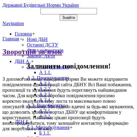
Державні Будівельні Норми України
Navigation
Головна
+
Главная
›
Нові ДБН
Останні ДСТУ
Зворотній зв'язок
Фонд нормативів
Закони, Акти
ДБН А.
+
Залишити повідомлення!
А 1. Стандартизація
+
А 1.1.
А 2. Проектування
+
З допомогою нище наведеної форми Ви можете відправити
А 2.1.
повідомлення адміністрації сайта ДБНУ. Всі Ваші побажання,
А 2.2.
пропозиції та зауваження будуть переглянуть найшвидшим
А 2.3.
часом. Для коректної обробки повідомлення просимо
А 2.4.
коректно вказувати тему листа та максимально повно
А 3. Виробництво
+
описувати проблему. Ми будемо вдячні за будь-які зауваження,
А 3.1.
що дозволять зробити портал ДБНУ ще комфортнішим у
А 3.2.
користуванні. Найбільш цікаві пропозиції будуть
ДБН Б.
+
винагороджуватися, тому залишайте контактну інформацію
Б 1. Містобудування
+
для зворотнього зв'язку.
Б 1.1.