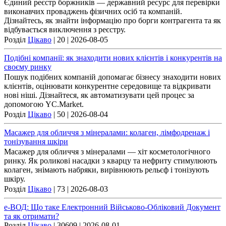
Єдиний реєстр боржників — державний ресурс для перевірки
виконавчих проваджень фізичних осіб та компаній.
Дізнайтесь, як знайти інформацію про борги контрагента та як
відбувається виключення з реєстру.
Розділ
Цікаво
| 20 |
2026-08-05
Подібні компанії: як знаходити нових клієнтів і конкурентів на
своєму ринку
Пошук подібних компаній допомагає бізнесу знаходити нових
клієнтів, оцінювати конкурентне середовище та відкривати
нові ніші. Дізнайтеся, як автоматизувати цей процес за
допомогою YC.Market.
Розділ
Цікаво
| 50 |
2026-08-04
Масажер для обличчя з мінералами: колаген, лімфодренаж і
тонізування шкіри
Масажер для обличчя з мінералами — хіт косметологічного
ринку. Як роликові насадки з кварцу та нефриту стимулюють
колаген, знімають набряки, вирівнюють рельєф і тонізують
шкіру.
Розділ
Цікаво
| 73 |
2026-08-03
е-ВОД: Що таке Електронний Військово-Обліковий Документ
та як отримати?
Розділ
Цікаво
| 30609 |
2026-08-01