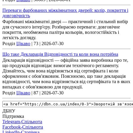
Переваги фарбованих міжкімнатних дверей: колір, покриття і
довговічність
Фарбовані міжкімнатні двері — практичний і стильний вибір
для сучасного інтер'єру. Розбираємо переваги: довговічне
покриття, необмежена палітра кольорів, вологостійкість і
легкість догляду.
Розділ
Цікаво
| 73 |
2026-07-30
Що таке Декларація Відповідності та коли вона потрібна
Декларація відповідності — офіційна заява виробника про те,
що продукція відповідає вимогам технічного регламенту.
Дізнайтесь, чим вона відрізняється від сертифіката і коли
оформлення є обов'язковим. Пояснюємо, що таке декларація
відповідності, чим вона відрізняється від сертифіката та в яких
випадках є обов'язковою для продукції.
Розділ
Цікаво
| 87 |
2026-07-30
ДБНУ
Підтримка
Telegram-Спільнота
Facebook-Спільнота
LinkedIn-Сторінка