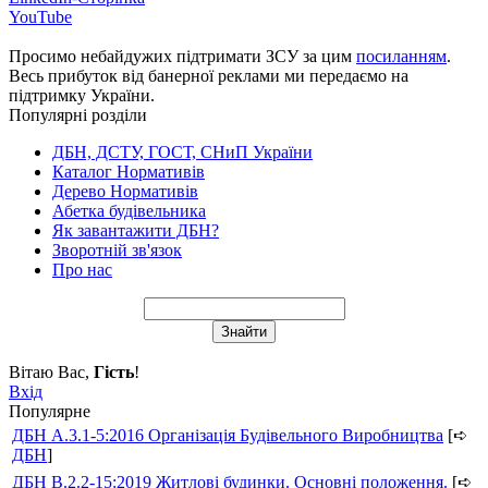
YouTube
Просимо небайдужих підтримати ЗСУ за цим
посиланням
.
Весь прибуток від банерної реклами ми передаємо на
підтримку України.
Популярні розділи
ДБН, ДСТУ, ГОСТ, СНиП України
Каталог Нормативів
Дерево Нормативів
Абетка будівельника
Як завантажити ДБН?
Зворотній зв'язок
Про нас
Вітаю Вас
,
Гість
!
Вхід
Популярне
ДБН А.3.1-5:2016 Організація Будівельного Виробництва
[➪
ДБН
]
ДБН В.2.2-15:2019 Житлові будинки. Основні положення.
[➪