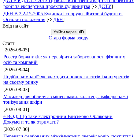
ДСТУ Б Д.1.1-7:2013 Правила визначення вартості проектних
робіт та експертизи проектів будівництва
[➪
ДСТУ
]
ДБН В.2.2-15-2005 Будинки і споруди. Житлові будинки.
Основні положення
[➪
ДБН
]
Вхід на сайт
Увійти через uID
Стара форма входу
Статті
[2026-08-05]
Реєстр боржників: як перевірити заборгованості фізичних
осіб та компаній
[2026-08-04]
Подібні компанії: як знаходити нових клієнтів і конкурентів
на своєму ринку
[2026-08-03]
Масажер для обличчя з мінералами: колаген, лімфодренаж і
тонізування шкіри
[2026-08-01]
е-ВОД: Що таке Електронний Військово-Обліковий
Документ та як отримати?
[2026-07-30]
Переваги фарбованих міжкімнатних дверей: колір, покриття і