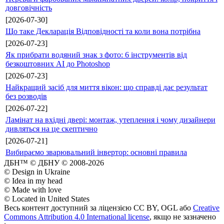
довговічність
[2026-07-30]
Що таке Декларація Відповідності та коли вона потрібна
[2026-07-23]
Як прибрати водяний знак з фото: 6 інструментів від
безкоштовних AI до Photoshop
[2026-07-23]
Найкращий засіб для миття вікон: що справді дає результат
без розводів
[2026-07-22]
Ламінат на вхідні двері: монтаж, утеплення і чому дизайнери
дивляться на це скептично
[2026-07-21]
Вибираємо зварювальний інвертор: основні правила
ДБН™ © ДБНУ © 2008-2026
© Design in Ukraine
© Idea in my head
© Made with love
© Located in United States
Весь контент доступний за ліцензією CC BY, OGL або
Creative
Commons Attribution 4.0 International license
, якщо не зазначено