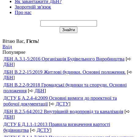
Як завантажити ДБН?
Зворотній зв'язок
Про нас
Вітаю Вас
,
Гість
!
Вхід
Популярне
ДБН А.3.1-5:2016 Організація Будівельного Виробництва
[➪
ДБН
]
ДБН В.2.2-15:2019 Житлові будинки. Основні положення.
[➪
ДБН
]
ДБН В.2.2-9:2018 Громадські будинки та споруди. Основні
положення
[➪
ДБН
]
ДСТУ Б А.2.4-4:2009 Основні вимоги до проектної та
робочої документації
[➪
ДСТУ
]
ДБН В.2.5-64:2012 Внутрішній водопровід та каналізація
[➪
ДБН
]
ДСТУ Б Д.1.1-1:2013 Правила визначення вартості
будівництва
[➪
ДСТУ
]