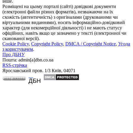
інше.
Розміщені на цьому порталі (сайті) довідкові документи
(електронні файли різних форматів), незважаючи на їх
схожість (автентичність) з оригіналами (друкованими чи
віртуальними виданнями), носять інформаційно-довідковий
характер (для некомерційної діяльності) і не мають статусу
офіційних, навіть якщо це зазначено у тексті (електронної чи
сканованої версії).
Cookie Policy
,
Copyright Policy
,
DMCA / Copyright Notice
,
Угода
з користувачем
.
Про ДБНУ
Пошта: admin[а]dbn.co.ua
RSS-стрічка
Ярославський пров. 1/3 Київ, 04071