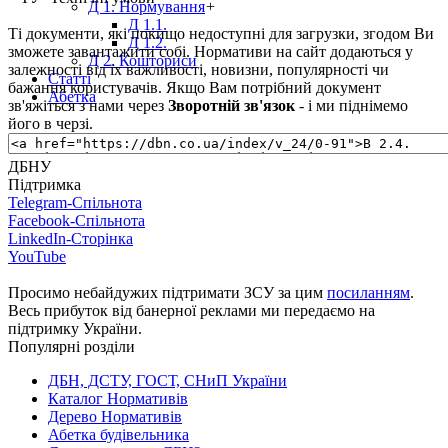
Д 1. Нормування
+
Д 1.1.
Ті документи, які покищо недоступні для загрузки, згодом Ви
Д 1.2.
зможете завантажити собі. Нормативи на сайт додаються у
Д 2. Кошториси
залежності від їх важливості, новизни, популярності чи
Статті
бажання користувачів. Якщо Вам потрібний документ
Абетка
зв'яжіться з нами через
Зворотній зв'язок
- і ми піднімемо
його в черзі.
ДБНУ
Підтримка
Telegram-Спільнота
Facebook-Спільнота
LinkedIn-Сторінка
YouTube
Просимо небайдужих підтримати ЗСУ за цим
посиланням
.
Весь прибуток від банерної реклами ми передаємо на
підтримку України.
Популярні розділи
ДБН, ДСТУ, ГОСТ, СНиП України
Каталог Нормативів
Дерево Нормативів
Абетка будівельника