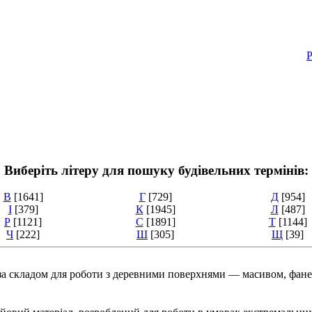
Р
Виберіть літеру для пошуку будівельних термінів:
В
[1641]
Г
[729]
Д
[954]
І
[379]
К
[1945]
Л
[487]
Р
[1121]
С
[1891]
Т
[1144]
Ч
[222]
Ш
[305]
Щ
[39]
й за складом для роботи з деревними поверхнями — масивом, ф