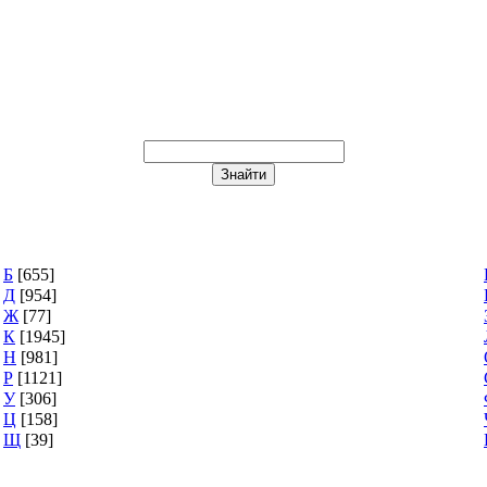
Б
[655]
Д
[954]
Ж
[77]
К
[1945]
Н
[981]
Р
[1121]
У
[306]
Ц
[158]
Щ
[39]