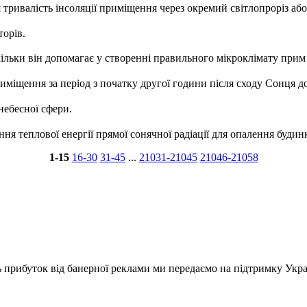
я тривалість інсоляції приміщення через окремий світлопроріз або
торів.
кільки він допомагає у створенні правильного мікроклімату при
иміщення за період з початку другої години після сходу Сонця д
небесної сфери.
ання теплової енергії прямої сонячної радіації для опалення бу­д
1-15
16-30
31-45
...
21031-21045
21046-21058
ь прибуток від банерної реклами ми передаємо на підтримку Укра