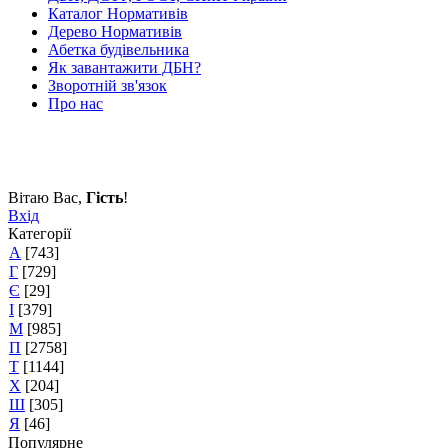
Каталог Нормативів
Дерево Нормативів
Абетка будівельника
Як завантажити ДБН?
Зворотній зв'язок
Про нас
Вітаю Вас
,
Гість
!
Вхід
Категорії
А
[743]
Г
[729]
Є
[29]
І
[379]
М
[985]
П
[2758]
Т
[1144]
Х
[204]
Ш
[305]
Я
[46]
Популярне