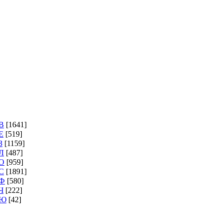
В
[1641]
Е
[519]
З
[1159]
Л
[487]
О
[959]
С
[1891]
Ф
[580]
Ч
[222]
Ю
[42]