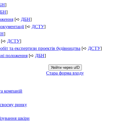
БН
]
БН
]
ложення
[➪
ДБН
]
документації
[➪
ДСТУ
]
БН
]
[➪
ДСТУ
]
обіт та експертизи проектів будівництва
[➪
ДСТУ
]
вні положення
[➪
ДБН
]
Увійти через uID
Стара форма входу
та компаній
а своєму ринку
нізування шкіри