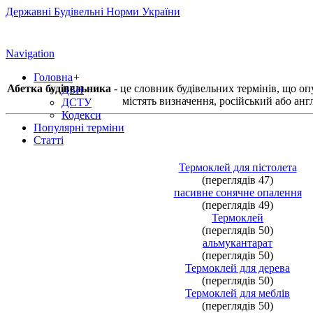
Державні Будівельні Норми України
Navigation
Головна
+
Абетка будівельника
- це словник будівельних термінів, що о
ДБН
містять визначення, російський або анг
ДСТУ
Кодекси
Популярні терміни
Статті
Термоклей для пістолета
(переглядів 47)
пасивне сонячне опалення
(переглядів 49)
Термоклей
(переглядів 50)
альмукантарат
(переглядів 50)
Термоклей для дерева
(переглядів 50)
Термоклей для меблів
(переглядів 50)