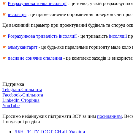
☛
Розрахункова точка інсоляції
- це точка, у якій розраховуєтьс
☛
інсоляція
- це пряме сонячне опромінення поверхонь чи прос
Це важливий параметр при проектуванні будівель та споруд ос
☛
Розрахункова тривалість інсоляції
- це тривалість
інсоляції
пр
☛
альмукантарат
- це будь-яке паралельне горизонту мале коло 
☛
пасивне сонячне опалення
- це комплекс заходів із використ
Підтримка
Telegram-Спільнота
Facebook-Спільнота
LinkedIn-Сторінка
YouTube
Просимо небайдужих підтримати ЗСУ за цим
посиланням
. Вес
Популярні розділи
ДБН, ДСТУ, ГОСТ, СНиП України