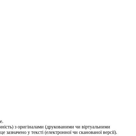
е.
ичність) з оригіналами (друкованими чи віртуальними
е зазначено у тексті (електронної чи сканованої версії).