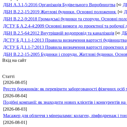
ДБН А.3.1-5:2016 Організація Будівельного Виробництва
[➪
Д
ДБН В.2.2-15:2019 Житлові будинки. Основні положення.
[➪
Д
ДБН В.2.2-9:2018 Громадські будинки та споруди. Основні по
ДСТУ Б А.2.4-4:2009 Основні вимоги до проектної та робочої 
ДБН В.2.5-64:2012 Внутрішній водопровід та каналізація
[➪
Д
ДСТУ Б Д.1.1-1:2013 Правила визначення вартості будівництва
ДСТУ Б Д.1.1-7:2013 Правила визначення вартості проектних р
ДБН В.2.2-15-2005 Будинки і споруди. Житлові будинки. Осно
Вхід на сайт
Статті
[2026-08-05]
Реєстр боржників: як перевірити заборгованості фізичних осіб 
[2026-08-04]
Подібні компанії: як знаходити нових клієнтів і конкурентів н
[2026-08-03]
Масажер для обличчя з мінералами: колаген, лімфодренаж і то
[2026-08-01]