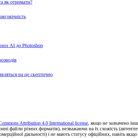
а як отримати?
овговічність
вних AI до Photoshop
розводів
ивляться на це скептично
Commons Attribution 4.0 International license
, якщо не зазначено інш
ронні файли різних форматів), незважаючи на їх схожість (автент
ерційної діяльності) і не мають статусу офіційних, навіть якщо ц