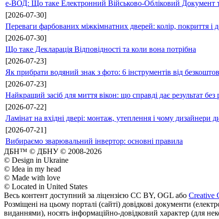
е-ВОД: Що таке Електронний Військово-Обліковий Документ т
[2026-07-30]
Переваги фарбованих міжкімнатних дверей: колір, покриття і д
[2026-07-30]
Що таке Декларація Відповідності та коли вона потрібна
[2026-07-23]
Як прибрати водяний знак з фото: 6 інструментів від безкошто
[2026-07-23]
Найкращий засіб для миття вікон: що справді дає результат без 
[2026-07-22]
Ламінат на вхідні двері: монтаж, утеплення і чому дизайнери д
[2026-07-21]
Вибираємо зварювальний інвертор: основні правила
ДБН™ © ДБНУ © 2008-2026
© Design in Ukraine
© Idea in my head
© Made with love
© Located in United States
Весь контент доступний за ліцензією CC BY, OGL або
Creative 
Розміщені на цьому порталі (сайті) довідкові документи (елект
виданнями), носять інформаційно-довідковий характер (для неком