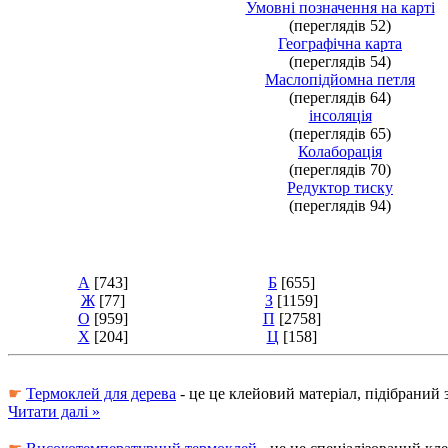
Умовні позначення на карті
(переглядів 52)
Географічна карта
(переглядів 54)
Маслопідйомна петля
(переглядів 64)
інсоляція
(переглядів 65)
Колаборація
(переглядів 70)
Редуктор тиску
(переглядів 94)
А
[743]
Б
[655]
Ж
[77]
З
[1159]
О
[959]
П
[2758]
Х
[204]
Ц
[158]
☛
Термоклей для дерева
- це це клейовий матеріал, підібрани
Читати далі »