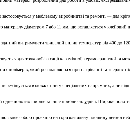
ейовий матеріал, розроблений для роботи в умовах екстремальних
о застосовується у меблевому виробництві та ремонті — для крі
о матеріалу діаметром 7 або 11 мм, що вставляється у клейовий п
 здатний витримувати тривалий вплив температур від 400 до 120
совується для точкової фіксації керамічної, керамогранітної та моз
них полімерів, який розплавляється при нагріванні та тверднє п
х переміщується вздовж стіни у спеціальних напрямних, а не від
кій одне полотно ширше за інше приблизно удвічі. Широке полотно
, що являє собою проекцію на горизонтальну площину денної небес