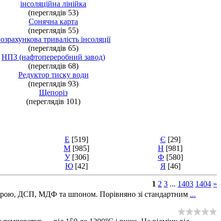
інсоляційна лінійка
(переглядів 53)
Сонячна карта
(переглядів 55)
озрахункова тривалість інсоляції
(переглядів 65)
НПЗ (нафтопереробний завод)
(переглядів 68)
Редуктор тиску води
(переглядів 93)
Щепоріз
(переглядів 101)
Е
[519]
Є
[29]
М
[985]
Н
[981]
У
[306]
Ф
[580]
Ю
[42]
Я
[46]
1
2
3
...
1403
1404
»
анерою, ДСП, МДФ та шпоном. Порівняно зі стандартним
...