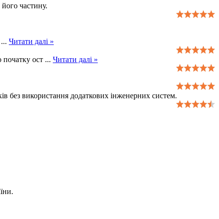
 його частину.
м
...
Читати далі »
о початку ост
...
Читати далі »
инків без використання додаткових інженерних систем.
їни.