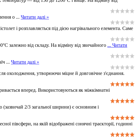
 температур — від 150 до 1200°C і вище. На відміну від
плення о
...
Читати далі »
істолет і розплавляється під дією нагрівального елемента. Саме
0°C залежно від складу. На відміну від звичайного
...
Читати
аїч
...
Читати далі »
ісля охолодження, утворюючи міцне й довговічне з'єднання.
кривається вперед. Використовуються як міжкімнатні
 (зазвичай 2/3 загальної ширини) є основним і
ної півсфери, на якій відображені сонячні траєкторії, годинні