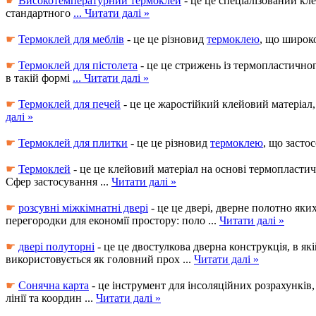
☛
Високотемпературний термоклей
- це це спеціалізований кл
стандартного
...
Читати далі »
☛
Термоклей для меблів
- це це різновид
термоклею
, що широк
☛
Термоклей для пістолета
- це це стрижень із термопластичног
в такій формі
...
Читати далі »
☛
Термоклей для печей
- це це жаростійкий клейовий матеріал,
далі »
☛
Термоклей для плитки
- це це різновид
термоклею
, що засто
☛
Термоклей
- це це клейовий матеріал на основі термопластич
Сфер застосування
...
Читати далі »
☛
розсувні міжкімнатні двері
- це це двері, дверне полотно яки
перегородки для економії простору: поло
...
Читати далі »
☛
двері полуторні
- це це двостулкова дверна конструкція, в я
використовується як головний прох
...
Читати далі »
☛
Сонячна карта
- це інструмент для інсоляційних розрахунків
лінії та координ
...
Читати далі »