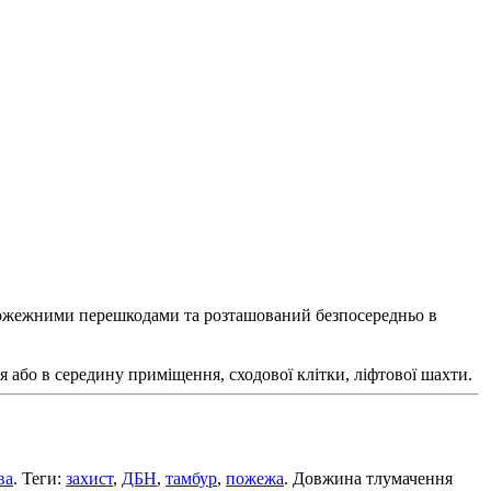
пожежними перешкодами та розташований безпосередньо в
бо в середину приміщення, сходової клітки, ліфтової шахти.
ва
. Теги:
захист
,
ДБН
,
тамбур
,
пожежа
. Довжина тлумачення