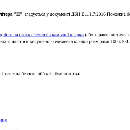
літера "П"
, згадується у документі ДБН В.1.1.7:2016 Пожежна бе
цність на стиск елементів кам’яної кладки
(або характеристическ
цності на стиск висушеного елемента кладки розмірами 100 х100 х
6 Пожежна безпека об’єктів будівництва:
ання