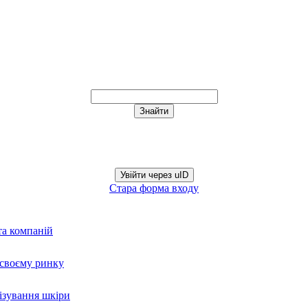
Увійти через uID
Стара форма входу
та компаній
а своєму ринку
нізування шкіри