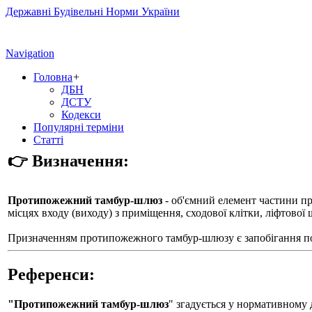
Державні Будівельні Норми України
Navigation
Головна
+
ДБН
ДСТУ
Кодекси
Популярні терміни
Статті
👉 Визначення:
Протипожежний тамбур-шлюз
- об'ємний елемент частини п
місцях входу (виходу) з приміщення, сходової клітки, ліфтової 
Призначенням протипожежного тамбур-шлюзу є запобігання пош
Референси:
"Протипожежний тамбур-шлюз
" згадується у нормативному