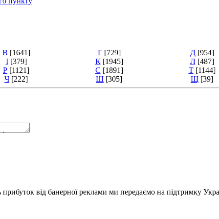
го пункту
В
[1641]
Г
[729]
Д
[954]
І
[379]
К
[1945]
Л
[487]
Р
[1121]
С
[1891]
Т
[1144]
Ч
[222]
Ш
[305]
Щ
[39]
ь прибуток від банерної реклами ми передаємо на підтримку Укра