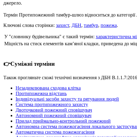
джерело.
Термін Протипожежний тамбур-шлюз відноситься до категорії
Ключові слова сторінки:
захист
,
ДБН
,
тамбур
,
пожежа
.
У "словнику будівельника" є такий термін:
характеристична мі
Міцність на стиск елементів кам’яної кладки, приведена до мі
👉Суміжні терміни
Також прогляньте схожі технічні визначення з ДБН В.1.1.7:201
Незадимлювана сходова клітка
Протипожежна відстань
Індивідуальні засоби захисту та рятування людей
Система протипожежного захисту
Двоточковий пожежний сповіщувач
Автономний пожежний сповіщувач
Прилад приймально-контрольний пожежний
Автономна система пожежогасіння локального застосув
Автоматична система пожежогасіння