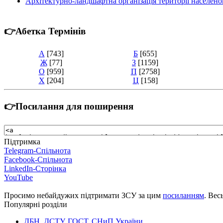
Архітектурно-ландшафтна організація території населено
👉Абетка Термінів
А
[743]
Б
[655]
Ж
[77]
З
[1159]
О
[959]
П
[2758]
Х
[204]
Ц
[158]
👉Посилання для поширення
Підтримка
Telegram-Спільнота
Facebook-Спільнота
LinkedIn-Сторінка
YouTube
Просимо небайдужих підтримати ЗСУ за цим
посиланням
. Вес
Популярні розділи
ДБН, ДСТУ, ГОСТ, СНиП України