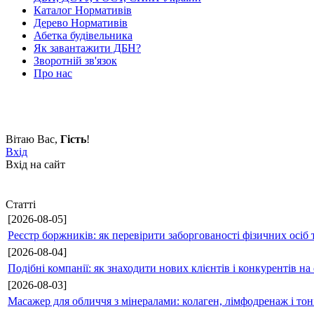
Каталог Нормативів
Дерево Нормативів
Абетка будівельника
Як завантажити ДБН?
Зворотній зв'язок
Про нас
Вітаю Вас
,
Гість
!
Вхід
Вхід на сайт
Статті
[2026-08-05]
Реєстр боржників: як перевірити заборгованості фізичних осіб 
[2026-08-04]
Подібні компанії: як знаходити нових клієнтів і конкурентів н
[2026-08-03]
Масажер для обличчя з мінералами: колаген, лімфодренаж і то