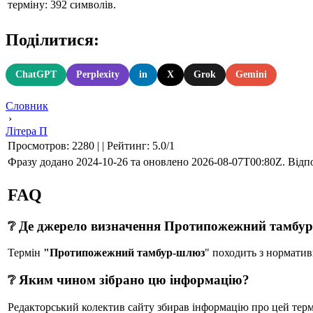
терміну: 392 символів.
Поділитися:
ChatGPT
Perplexity
in
X
Grok
Gemini
Словник
›
Літера П
Просмотров
:
2280
|
|
Рейтинг
:
5.0
/
1
Фразу додано 2024-10-26 та оновлено
2026-08-07T00:80Z
. Відп
FAQ
❔ Де джерело визначення Протипожежний тамбу
Термін
"Протипожежний тамбур-шлюз
" походить з нормати
❔ Яким чином зібрано цю інформацію?
Редакторський колектив сайту збирав інформацію про цей термін