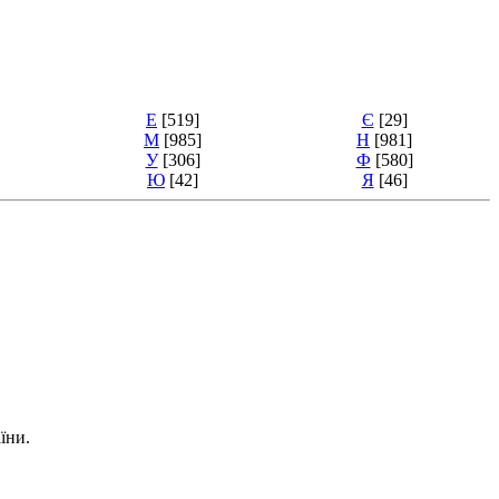
Е
[519]
Є
[29]
М
[985]
Н
[981]
У
[306]
Ф
[580]
Ю
[42]
Я
[46]
їни.