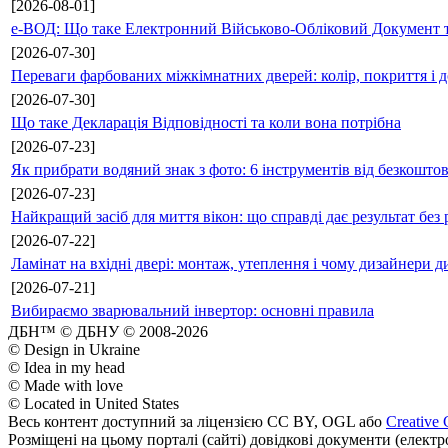
[2026-08-01]
е-ВОД: Що таке Електронний Військово-Обліковий Документ т
[2026-07-30]
Переваги фарбованих міжкімнатних дверей: колір, покриття і д
[2026-07-30]
Що таке Декларація Відповідності та коли вона потрібна
[2026-07-23]
Як прибрати водяний знак з фото: 6 інструментів від безкошто
[2026-07-23]
Найкращий засіб для миття вікон: що справді дає результат без 
[2026-07-22]
Ламінат на вхідні двері: монтаж, утеплення і чому дизайнери д
[2026-07-21]
Вибираємо зварювальний інвертор: основні правила
ДБН™ © ДБНУ © 2008-2026
© Design in Ukraine
© Idea in my head
© Made with love
© Located in United States
Весь контент доступний за ліцензією CC BY, OGL або
Creative 
Розміщені на цьому порталі (сайті) довідкові документи (елект