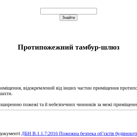
Протипожежний тамбур-шлюз
риміщення, відокремлений від інших частин приміщення проти
шахти.
иренню пожежі та її небезпечних чинників за межі приміщення а
 документі
ДБН В.1.1.7:2016 Пожежна безпека об’єктів будівницт