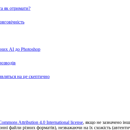
а як отримати?
овговічність
вних AI до Photoshop
розводів
ивляться на це скептично
Commons Attribution 4.0 International license
, якщо не зазначено інш
ронні файли різних форматів), незважаючи на їх схожість (автент