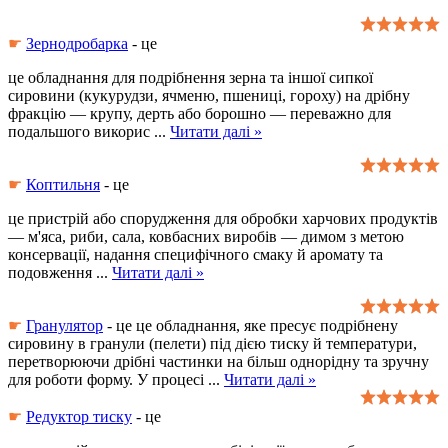
☛
Зернодробарка
- це
це обладнання для подрібнення зерна та іншої сипкої
сировини (кукурудзи, ячменю, пшениці, гороху) на дрібну
фракцію — крупу, дерть або борошно — переважно для
подальшого викорис
...
Читати далі »
☛
Коптильня
- це
це пристрій або спорудження для обробки харчових продуктів
— м'яса, риби, сала, ковбасних виробів — димом з метою
консервації, надання специфічного смаку й аромату та
подовження
...
Читати далі »
☛
Гранулятор
- це це обладнання, яке пресує подрібнену
сировину в гранули (пелети) під дією тиску й температури,
перетворюючи дрібні частинки на більш однорідну та зручну
для роботи форму. У процесі
...
Читати далі »
☛
Редуктор тиску
- це