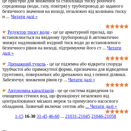
це пристрій для зниження та стабілізації тиску робочого
середовища (води, газу, повітря) у трубопроводі до заданого
безпечного значення на виході, незалежно від коливань тиску
н
...
Читати далі »
☛
Редуктор тиску води
- це це арматурний прилад, що
встановлюється на ввідному трубопроводі й автоматично
знижує надлишковий вхідний тиск води до встановленого
безпечного рівня на виході, підтримуючи його ст
...
Читати
далі »
☛
Дренажний тунель
- це це підземна або відкрита споруда
трубчастої або прямокутної форми, призначена для відведення
грунтових, поверхневих або дренажних вод з певної ділянки.
Забезпечує зниження рівня гр
...
Читати далі »
☛
Автономна каналізація
- це це система відведення та
очищення стічних вод, що функціонує незалежно від
централізованих міських мереж та примусвого насосного
обладання. Зазвичай включає септик або
...
Читати далі »
1-15
16-30
31-45
46-60
...
21031-21045
21046-21058