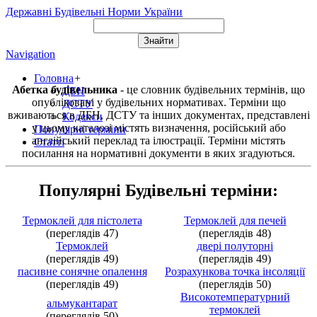
Державні Будівельні Норми України
Navigation
Головна
+
Абетка будівельника
- це словник будівельних термінів, що
ДБН
опубліковані у будівельних нормативах. Терміни що
ДСТУ
вживаються в ДБН, ДСТУ та інших документах, представлені
Кодекси
у цьому каталозі містять визначення, російський або
Популярні терміни
англійський переклад та ілюстрації. Терміни містять
Статті
посилання на нормативні документи в яких згадуються.
Популярні Будівельні терміни:
Термоклей для пістолета
Термоклей для печей
(переглядів 47)
(переглядів 48)
Термоклей
двері полуторні
(переглядів 49)
(переглядів 49)
пасивне сонячне опалення
Розрахункова точка інсоляції
(переглядів 49)
(переглядів 50)
Високотемпературний
альмукантарат
термоклей
(переглядів 50)