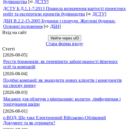
будівництва
[➪
ДСТУ
]
ДСТУ Б Д.1.1-7:2013 Правила визначення вартості проектних
робіт та експертизи проектів будівництва
[➪
ДСТУ
]
ДБН В.2.2-15-2005 Будинки і споруди. Житлові будинки.
Основні положення
[➪
ДБН
]
Вхід на сайт
Увійти через uID
Стара форма входу
Статті
[2026-08-05]
Реєстр боржників: як перевірити заборгованості фізичних
осіб та компаній
[2026-08-04]
Подібні компанії: як знаходити нових клієнтів і конкурентів
на своєму ринку
[2026-08-03]
Масажер для обличчя з мінералами: колаген, лімфодренаж і
тонізування шкіри
[2026-08-01]
е-ВОД: Що таке Електронний Військово-Обліковий
Документ та як отримати?