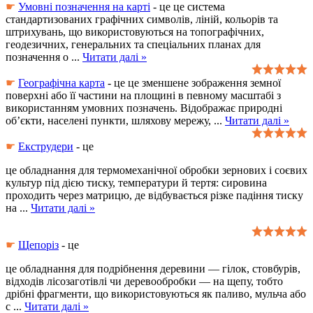
☛
Умовні позначення на карті
- це це система
стандартизованих графічних символів, ліній, кольорів та
штрихувань, що використовуються на топографічних,
геодезичних, генеральних та спеціальних планах для
позначення о
...
Читати далі »
☛
Географічна карта
- це це зменшене зображення земної
поверхні або її частини на площині в певному масштабі з
використанням умовних позначень. Відображає природні
об’єкти, населені пункти, шляхову мережу,
...
Читати далі »
☛
Екструдери
- це
це обладнання для термомеханічної обробки зернових і соєвих
культур під дією тиску, температури й тертя: сировина
проходить через матрицю, де відбувається різке падіння тиску
на
...
Читати далі »
☛
Щепоріз
- це
це обладнання для подрібнення деревини — гілок, стовбурів,
відходів лісозаготівлі чи деревообробки — на щепу, тобто
дрібні фрагменти, що використовуються як паливо, мульча або
с
...
Читати далі »