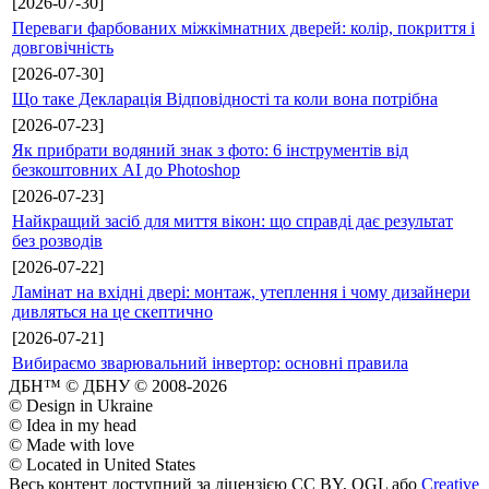
[2026-07-30]
Переваги фарбованих міжкімнатних дверей: колір, покриття і
довговічність
[2026-07-30]
Що таке Декларація Відповідності та коли вона потрібна
[2026-07-23]
Як прибрати водяний знак з фото: 6 інструментів від
безкоштовних AI до Photoshop
[2026-07-23]
Найкращий засіб для миття вікон: що справді дає результат
без розводів
[2026-07-22]
Ламінат на вхідні двері: монтаж, утеплення і чому дизайнери
дивляться на це скептично
[2026-07-21]
Вибираємо зварювальний інвертор: основні правила
ДБН™ © ДБНУ © 2008-2026
© Design in Ukraine
© Idea in my head
© Made with love
© Located in United States
Весь контент доступний за ліцензією CC BY, OGL або
Creative