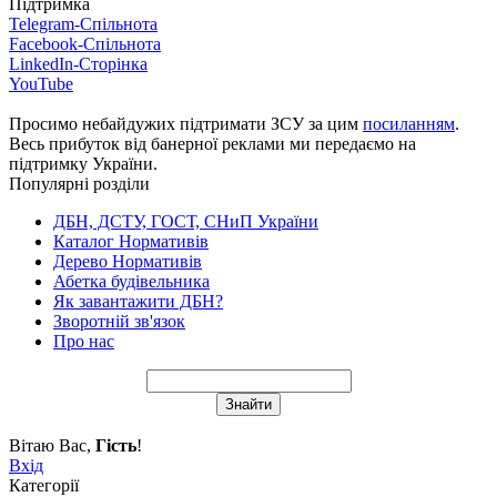
Підтримка
Telegram-Спільнота
Facebook-Спільнота
LinkedIn-Сторінка
YouTube
Просимо небайдужих підтримати ЗСУ за цим
посиланням
.
Весь прибуток від банерної реклами ми передаємо на
підтримку України.
Популярні розділи
ДБН, ДСТУ, ГОСТ, СНиП України
Каталог Нормативів
Дерево Нормативів
Абетка будівельника
Як завантажити ДБН?
Зворотній зв'язок
Про нас
Вітаю Вас
,
Гість
!
Вхід
Категорії