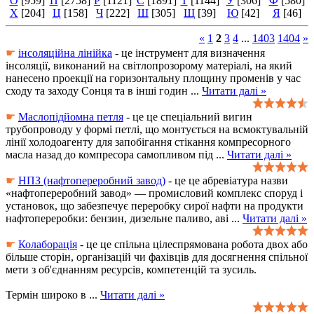
О
[959]
П
[2758]
Р
[1121]
С
[1891]
Т
[1144]
У
[306]
Ф
[580]
Х
[204]
Ц
[158]
Ч
[222]
Ш
[305]
Щ
[39]
Ю
[42]
Я
[46]
«
1
2
3
4
...
1403
1404
»
☛
інсоляційна лінійка
- це інструмент для визначення
інсоляції, виконаний на світлопрозорому матеріалі, на який
нанесено проекції на горизонтальну площину променів у час
сходу та заходу Сонця та в інші годин
...
Читати далі »
☛
Маслопідйомна петля
- це це спеціальний вигин
трубопроводу у формі петлі, що монтується на всмоктувальній
лінії холодоагенту для запобігання стікання компресорного
масла назад до компресора самопливом під
...
Читати далі »
☛
НПЗ (нафтопереробний завод)
- це це абревіатура назви
«нафтопереробний завод» — промисловий комплекс споруд і
установок, що забезпечує переробку сирої нафти на продукти
нафтопереробки: бензин, дизельне паливо, аві
...
Читати далі »
☛
Колаборація
- це це спільна цілеспрямована робота двох або
більше сторін, організацій чи фахівців для досягнення спільної
мети з об'єднанням ресурсів, компетенцій та зусиль.
Термін широко в
...
Читати далі »