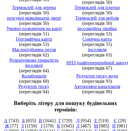
(переглядів 50)
Термоклей для дерева
Термоклей для плитки
(переглядів 50)
(переглядів 50)
розсувні міжкімнатні двері
Термоклей для меблів
(переглядів 50)
(переглядів 50)
Умовні позначення на карті
інсоляційна лінійка
(переглядів 51)
(переглядів 53)
Географічна карта
Сонячна карта
(переглядів 53)
(переглядів 55)
Маслопідйомна петля
інсоляція
(переглядів 62)
(переглядів 63)
Розрахункова тривалість
НПЗ (нафтопереробний завод)
інсоляції
(переглядів 67)
(переглядів 64)
Колаборація
Редуктор тиску води
(переглядів 69)
(переглядів 93)
Редуктор тиску
Автономна каналізація
(переглядів 94)
(переглядів 99)
Виберіть літеру для пошуку будівельних
термінів:
А
[743]
Б
[655]
В
[1641]
Г
[729]
Д
[954]
Е
[519]
Є
[29]
Ж
[77]
З
[1159]
І
[379]
К
[1945]
Л
[487]
М
[985]
Н
[981]