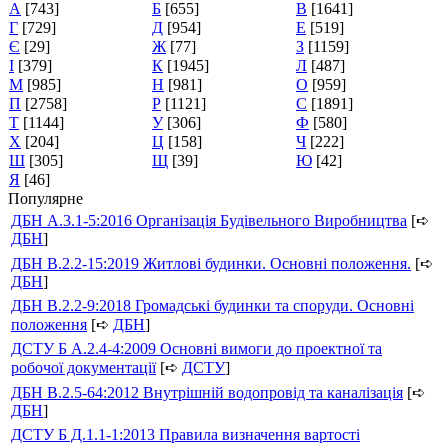
А
[743]
Б
[655]
В
[1641]
Г
[729]
Д
[954]
Е
[519]
Є
[29]
Ж
[77]
З
[1159]
І
[379]
К
[1945]
Л
[487]
М
[985]
Н
[981]
О
[959]
П
[2758]
Р
[1121]
С
[1891]
Т
[1144]
У
[306]
Ф
[580]
Х
[204]
Ц
[158]
Ч
[222]
Ш
[305]
Щ
[39]
Ю
[42]
Я
[46]
Популярне
ДБН А.3.1-5:2016 Організація Будівельного Виробництва
[➪
ДБН
]
ДБН В.2.2-15:2019 Житлові будинки. Основні положення.
[➪
ДБН
]
ДБН В.2.2-9:2018 Громадські будинки та споруди. Основні
положення
[➪
ДБН
]
ДСТУ Б А.2.4-4:2009 Основні вимоги до проектної та
робочої документації
[➪
ДСТУ
]
ДБН В.2.5-64:2012 Внутрішній водопровід та каналізація
[➪
ДБН
]
ДСТУ Б Д.1.1-1:2013 Правила визначення вартості