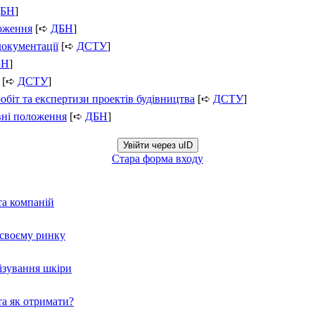
БН
]
ложення
[➪
ДБН
]
документації
[➪
ДСТУ
]
БН
]
[➪
ДСТУ
]
обіт та експертизи проектів будівництва
[➪
ДСТУ
]
вні положення
[➪
ДБН
]
Увійти через uID
Стара форма входу
та компаній
а своєму ринку
нізування шкіри
а як отримати?