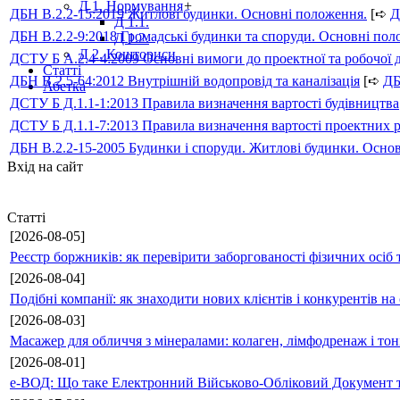
Д 1. Нормування
+
ДБН В.2.2-15:2019 Житлові будинки. Основні положення.
[➪
Д
Д 1.1.
ДБН В.2.2-9:2018 Громадські будинки та споруди. Основні по
Д 1.2.
Д 2. Кошториси
ДСТУ Б А.2.4-4:2009 Основні вимоги до проектної та робочої 
Статті
ДБН В.2.5-64:2012 Внутрішній водопровід та каналізація
[➪
Д
Абетка
ДСТУ Б Д.1.1-1:2013 Правила визначення вартості будівництва
ДСТУ Б Д.1.1-7:2013 Правила визначення вартості проектних р
ДБН В.2.2-15-2005 Будинки і споруди. Житлові будинки. Осно
Вхід на сайт
Статті
[2026-08-05]
Реєстр боржників: як перевірити заборгованості фізичних осіб 
[2026-08-04]
Подібні компанії: як знаходити нових клієнтів і конкурентів н
[2026-08-03]
Масажер для обличчя з мінералами: колаген, лімфодренаж і то
[2026-08-01]
е-ВОД: Що таке Електронний Військово-Обліковий Документ т