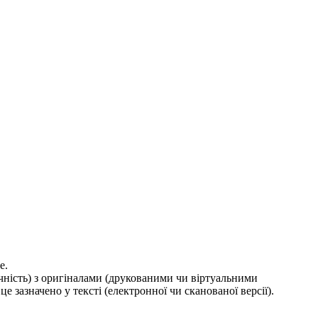
е.
ичність) з оригіналами (друкованими чи віртуальними
е зазначено у тексті (електронної чи сканованої версії).