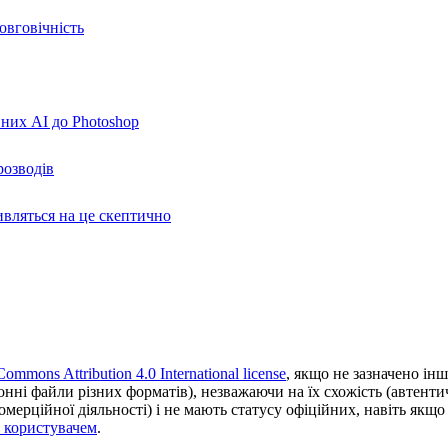
овговічність
вних AI до Photoshop
розводів
ивляться на це скептично
Commons Attribution 4.0 International license
, якщо не зазначено інш
ронні файли різних форматів), незважаючи на їх схожість (автент
ерційної діяльності) і не мають статусу офіційних, навіть якщо ц
з користувачем
.