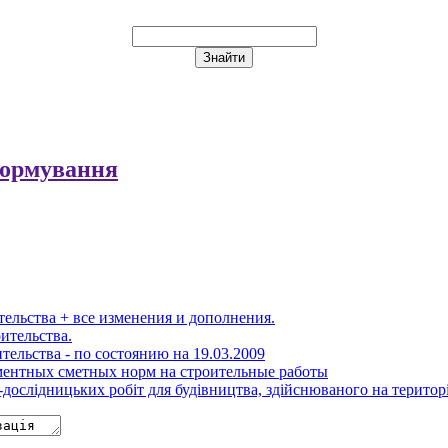
 нормування
тельства + все изменения и дополнения.
ительства.
тельства - по состоянию на 19.03.2009
ментных сметных норм на строительные работы
дослідницьких робіт для будівництва, здійснюваного на територі