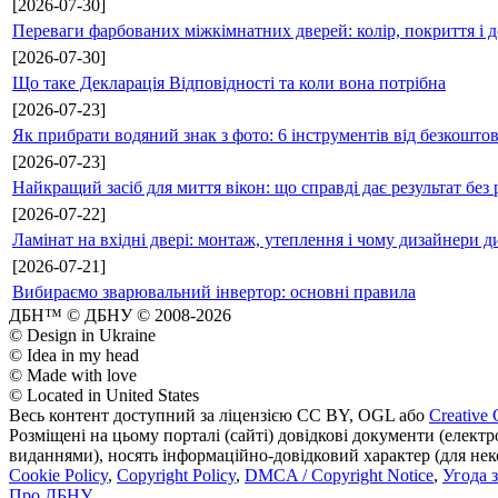
[2026-07-30]
Переваги фарбованих міжкімнатних дверей: колір, покриття і д
[2026-07-30]
Що таке Декларація Відповідності та коли вона потрібна
[2026-07-23]
Як прибрати водяний знак з фото: 6 інструментів від безкошто
[2026-07-23]
Найкращий засіб для миття вікон: що справді дає результат без 
[2026-07-22]
Ламінат на вхідні двері: монтаж, утеплення і чому дизайнери д
[2026-07-21]
Вибираємо зварювальний інвертор: основні правила
ДБН™ © ДБНУ © 2008-2026
© Design in Ukraine
© Idea in my head
© Made with love
© Located in United States
Весь контент доступний за ліцензією CC BY, OGL або
Creative 
Розміщені на цьому порталі (сайті) довідкові документи (елект
виданнями), носять інформаційно-довідковий характер (для неком
Cookie Policy
,
Copyright Policy
,
DMCA / Copyright Notice
,
Угода 
Про ДБНУ