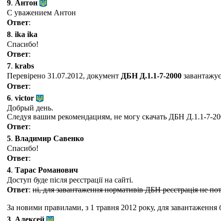
9
.
Антон
С уважением Антон
Ответ
:
8
.
ika ika
Спасибо!
Ответ
:
7
.
krabs
Перевірено 31.07.2012, документ
ДБН Д.1.1-7-2000
завантажує
Ответ
:
6
.
victor
Добрый день.
Следуя вашим рекомендациям, не могу скачать ДБН Д.1.1-7-20
Ответ
:
5
.
Владимир Савенко
Спасибо!
Ответ
:
4
.
Тарас Романович
Доступ буде після реєстрації на сайті.
Ответ
:
ні, для завантаження нормативів ДБН реєстрація не пот
За новими правилами, з 1 травня 2012 року, для завантаження 
3
.
Алексей