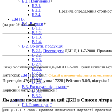
Б 2. Планування
+
Б 2.1.
Б 2.2.
Правила определения стоимост
Б 2.4.
ДБН В.
+
В 1. Вимоги
+
(на російській мові)
В 1.1.
В 1.2.
В 1.3.
В 1.4.
В 2. Об'єкти, продукція
+
В 2.1.
Проглянути
ДБН Д.1.1-7-2000. Правила 
В 2.2.
В 2.3.
В 2.4.
Якщо у вас є запитання чи зауваження до ДБН Д.1.1-7-2000. Правила визначення варто
В 2.5.
В 2.6.
Категорія
:
ДБН
|
Добавил
:
Слідкуй за новими - підпишись на оновлення
В 2.7.
Переглядів
:
47645
|
Загрузок
:
17228
|
Рейтинг
:
5.0
/
5
, відгуків:
1
В 2.8.
В 3. Експлуатація, ремонт
+
Корисний матеріал? Поширюй!
В 3.1.
В 3.2.
Як додати посилання на цей ДБН в Список літерат
ДБН Г.
+
Г 1. Рекомендації
ДБН Д.
+