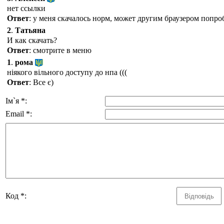
нет ссылки
Ответ
: у меня скачалось норм, может другим браузером попро
2
.
Татьяна
И как скачать?
Ответ
: смотрите в меню
1
.
рома
ніякого вільного доступу до нпа (((
Ответ
: Все є)
Ім`я *:
Email *:
Код *: