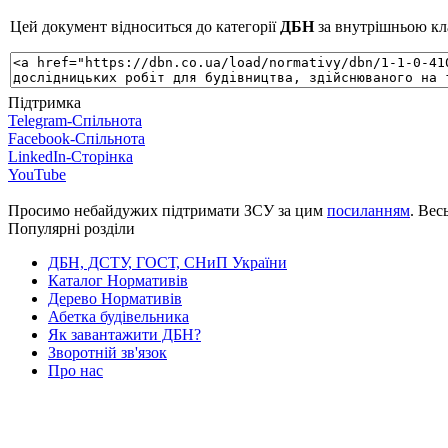
Цей документ відноситься до категорії
ДБН
за внутрішньою кла
Підтримка
Telegram-Спільнота
Facebook-Спільнота
LinkedIn-Сторінка
YouTube
Просимо небайдужих підтримати ЗСУ за цим
посиланням
. Вес
Популярні розділи
ДБН, ДСТУ, ГОСТ, СНиП України
Каталог Нормативів
Дерево Нормативів
Абетка будівельника
Як завантажити ДБН?
Зворотній зв'язок
Про нас