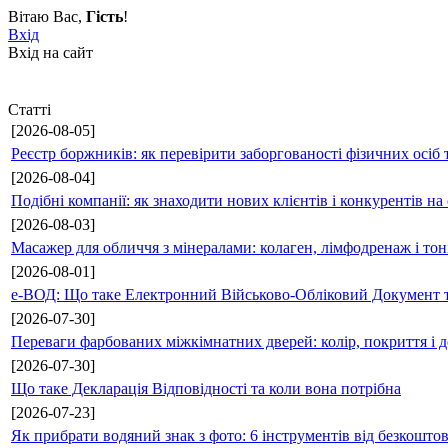
Вітаю Вас
,
Гість
!
Вхід
Вхід на сайт
Статті
[2026-08-05]
Реєстр боржників: як перевірити заборгованості фізичних осіб 
[2026-08-04]
Подібні компанії: як знаходити нових клієнтів і конкурентів н
[2026-08-03]
Масажер для обличчя з мінералами: колаген, лімфодренаж і то
[2026-08-01]
е-ВОД: Що таке Електронний Військово-Обліковий Документ т
[2026-07-30]
Переваги фарбованих міжкімнатних дверей: колір, покриття і д
[2026-07-30]
Що таке Декларація Відповідності та коли вона потрібна
[2026-07-23]
Як прибрати водяний знак з фото: 6 інструментів від безкошто