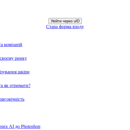
Увійти через uID
Стара форма входу
та компаній
а своєму ринку
нізування шкіри
а як отримати?
овговічність
вних AI до Photoshop