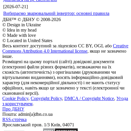
[2026-07-21]
Вибираємо зварювальний інвертор: основні правила
ДБН™ © ДБНУ © 2008-2026
© Design in Ukraine
© Idea in my head
© Made with love
© Located in United States
Весь контент доступний за ліцензією CC BY, OGL або
Creative
Commons Attribution 4.0 International license
, якщо не зазначено
інше.
Розміщені на цьому порталі (сайті) довідкові документи
(електронні файли різних форматів), незважаючи на їх
схожість (автентичність) з оригіналами (друкованими чи
віртуальними виданнями), носять інформаційно-довідковий
характер (для некомерційної діяльності) і не мають статусу
офіційних, навіть якщо це зазначено у тексті (електронної чи
сканованої версії).
Cookie Policy
,
Copyright Policy
,
DMCA / Copyright Notice
,
Угода
з користувачем
.
Про ДБНУ
Пошта: admin[а]dbn.co.ua
RSS-стрічка
Ярославський пров. 1/3 Київ, 04071