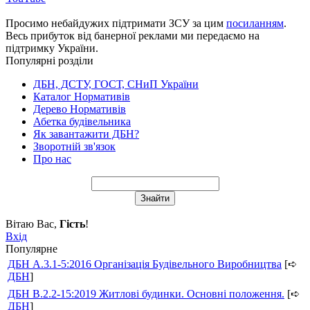
Просимо небайдужих підтримати ЗСУ за цим
посиланням
.
Весь прибуток від банерної реклами ми передаємо на
підтримку України.
Популярні розділи
ДБН, ДСТУ, ГОСТ, СНиП України
Каталог Нормативів
Дерево Нормативів
Абетка будівельника
Як завантажити ДБН?
Зворотній зв'язок
Про нас
Вітаю Вас
,
Гість
!
Вхід
Популярне
ДБН А.3.1-5:2016 Організація Будівельного Виробництва
[➪
ДБН
]
ДБН В.2.2-15:2019 Житлові будинки. Основні положення.
[➪
ДБН
]