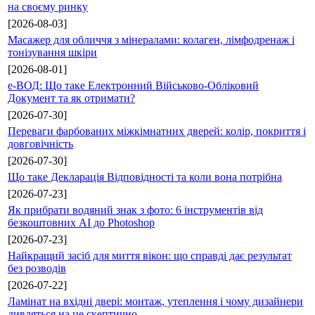
на своєму ринку
[2026-08-03]
Масажер для обличчя з мінералами: колаген, лімфодренаж і
тонізування шкіри
[2026-08-01]
е-ВОД: Що таке Електронний Військово-Обліковий
Документ та як отримати?
[2026-07-30]
Переваги фарбованих міжкімнатних дверей: колір, покриття і
довговічність
[2026-07-30]
Що таке Декларація Відповідності та коли вона потрібна
[2026-07-23]
Як прибрати водяний знак з фото: 6 інструментів від
безкоштовних AI до Photoshop
[2026-07-23]
Найкращий засіб для миття вікон: що справді дає результат
без розводів
[2026-07-22]
Ламінат на вхідні двері: монтаж, утеплення і чому дизайнери
дивляться на це скептично