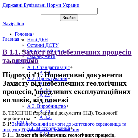
Державні Будівельні Норми України
Navigation
Головна
+
Главная
›
Нові ДБН
Останні ДСТУ
В 1.1. Захист від небезпечних процесів
Фонд нормативів
Закони, Акти
та впливів
ДБН А.
+
А 1. Стандартизація
+
А 1.1.
Підрозділ 1. Нормативні документи
А 2. Проектування
+
Захисту від небезпечних геологічних
А 2.1.
А 2.2.
процесів, шкідливих експлуатаційних
А 2.3.
впливів, від пожежі
А 2.4.
А 3. Виробництво
+
А 3.1.
В. ТЕХНІЧНІ нормативні документи (НД). Технології
А 3.2.
виробництва
ДБН Б.
+
В 1.
Загальнотехнічні вимоги до життєвого середовища та
Б 1. Містобудування
+
продукції будівельного призначення
Б 1.1.
В 1.1.
Захист від небезпечних геологічних процесів,