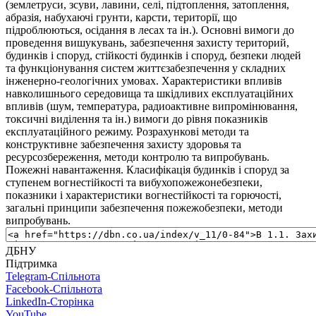
(землетруси, зсуви, лавини, селі, підтоплення, затоплення,
абразія, набухаючі грунти, карсти, території, що
підроблюються, осідання в лесах та ін.). Основні вимоги до
проведення вишукувань, забезпечення захисту територий,
будинків і споруд, стійкості будинків і споруд, безпеки людей
та функціонування систем життєзабезпечення у складних
інженерно-геологічних умовах. Характеристики впливів
навколишнього середовища та шкідливих експлуатаційних
впливів (шум, температура, радиоактивне випромінювання,
токсичні виділення та ін.) вимоги до рівня показників
експлуатаційного режиму. Розрахункові методи та
конструктивне забезпечення захисту здоровья та
ресурсозбереження, методи контролю та випробувань.
Пожежні навантаження. Класифікація будинків і споруд за
ступенем вогнестійкості та вибухопожежонебезпеки,
показники і характеристики вогнестійкості та горючості,
загальні принципи забезпечення пожежобезпеки, методи
випробувань.
ДБНУ
Підтримка
Telegram-Спільнота
Facebook-Спільнота
LinkedIn-Сторінка
YouTube