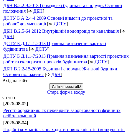
ДБН В.2.2-9:2018 Громадські будинки та споруди. Основні
положення
[➪
ДБН
]
ДСТУ Б А.2.4-4:2009 Основні вимоги до проектної та
робочої документації
[➪
ДСТУ
]
ДБН В.2.5-64:2012 Внутрішній водопровід та каналізація
[➪
ДБН
]
ДСТУ Б Д.1.1-1:2013 Правила визначення вартості
будівництва
[➪
ДСТУ
]
ДСТУ Б Д.1.1-7:2013 Правила визначення вартості проектних
робіт та експертизи проектів будівництва
[➪
ДСТУ
]
ДБН В.2.2-15-2005 Будинки і споруди. Житлові будинки.
Основні положення
[➪
ДБН
]
Вхід на сайт
Увійти через uID
Стара форма входу
Статті
[2026-08-05]
Реєстр боржників: як перевірити заборгованості фізичних
осіб та компаній
[2026-08-04]
Подібні компанії: як знаходити нових клієнтів і конкурентів