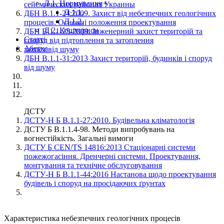
Д 1. Нормування
+
сейсмических районах Украины
Д 1.1.
ДБН В.1.1-24:2009. Захист від небезпечних геологічних
Д 1.2.
процесів. Основні положення проектування
Д 2. Кошториси
ДБН В.1.1-25-2009. Інженерний захист територій та
Статті
споруд від підтоплення та затоплення
Абетка
захист від шуму
ДБН В.1.1-31:2013 Захист територій, будинків і споруд
від шуму
ДСТУ
ДСТУ-Н Б В.1.1-27:2010. Будівельна кліматологія
ДСТУ Б В.1.1.4-98. Методи випробувань на
вогнестійкість. Загальні вимоги
ДСТУ Б CEN/TS 14816:2013 Стаціонарні системи
пожежогасіння. Дренчерні системи. Проектування,
монтування та технічне обслуговування
ДСТУ-Н Б В.1.1-44:2016 Настанова щодо проектування
будівель і споруд на просідаючих ґрунтах
Характеристика небезпечних геологічних процесів