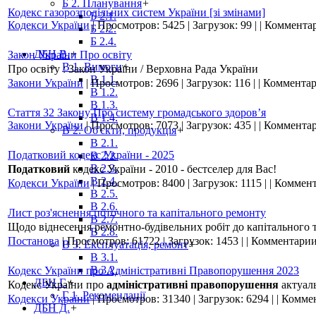
Б 2. Планування
+
Кодекс газорозподільних систем України [зі змінами]
Б 2.1.
Кодекси України
|
Просмотров:
5425
|
Загрузок:
99
|
|
Комментар
Б 2.2.
Б 2.4.
ДБН В.
+
Закон України Про освіту
В 1. Вимоги
+
Про освіту : Закон України / Верховна Рада України
В 1.1.
Закони України
|
Просмотров:
2696
|
Загрузок:
116
|
|
Комментар
В 1.2.
В 1.3.
Стаття 32 Закону Про систему громадського здоров’я
В 1.4.
Закони України
|
Просмотров:
7073
|
Загрузок:
435
|
|
Комментар
В 2. Об'єкти, продукція
+
В 2.1.
Податковий кодекс України - 2025
В 2.2.
В 2.3.
Податковий
кодекс України - 2010 - бестселер для Вас!
В 2.4.
Кодекси України
|
Просмотров:
8400
|
Загрузок:
1115
|
|
Коммент
В 2.5.
В 2.6.
Лист роз'яснення поточного та капітального ремонту
В 2.7.
Щодо віднесення ремонтно-будівельних робіт до капітального 
В 2.8.
Постанова
|
Просмотров:
61722
|
Загрузок:
1453
|
|
Комментарии
В 3. Експлуатація, ремонт
+
В 3.1.
В 3.2.
Кодекс України про Адміністративні Правопорушення 2023
ДБН Г.
+
Кодекс України про
адміністративні правопорушення
актуал
Г 1. Рекомендації
Кодекси України
|
Просмотров:
31340
|
Загрузок:
6294
|
|
Коммен
ДБН Д.
+