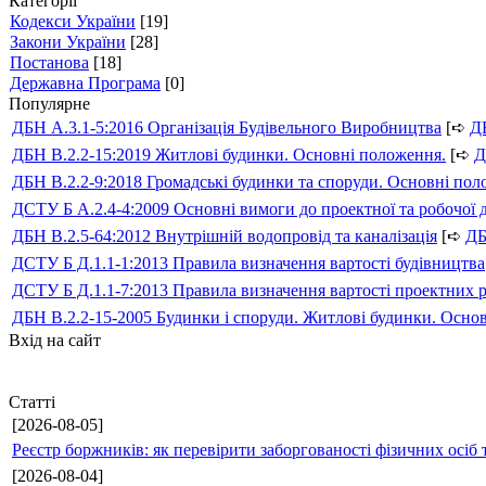
Категорії
Кодекси України
[19]
Закони України
[28]
Постанова
[18]
Державна Програма
[0]
Популярне
ДБН А.3.1-5:2016 Організація Будівельного Виробництва
[➪
Д
ДБН В.2.2-15:2019 Житлові будинки. Основні положення.
[➪
Д
ДБН В.2.2-9:2018 Громадські будинки та споруди. Основні по
ДСТУ Б А.2.4-4:2009 Основні вимоги до проектної та робочої 
ДБН В.2.5-64:2012 Внутрішній водопровід та каналізація
[➪
Д
ДСТУ Б Д.1.1-1:2013 Правила визначення вартості будівництва
ДСТУ Б Д.1.1-7:2013 Правила визначення вартості проектних р
ДБН В.2.2-15-2005 Будинки і споруди. Житлові будинки. Осно
Вхід на сайт
Статті
[2026-08-05]
Реєстр боржників: як перевірити заборгованості фізичних осіб 
[2026-08-04]