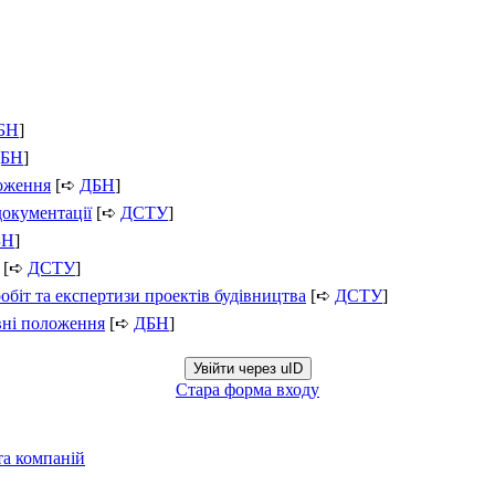
БН
]
БН
]
ложення
[➪
ДБН
]
документації
[➪
ДСТУ
]
БН
]
[➪
ДСТУ
]
обіт та експертизи проектів будівництва
[➪
ДСТУ
]
вні положення
[➪
ДБН
]
Увійти через uID
Стара форма входу
та компаній