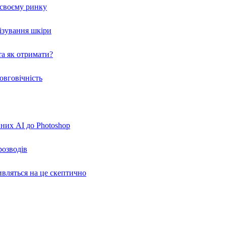
а своєму ринку
нізування шкіри
а як отримати?
овговічність
вних AI до Photoshop
розводів
ивляться на це скептично