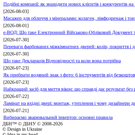
Подібні компанії: як знаходити нових клієнтів і конкурентів н
[2026-08-03]
Масажер для обличчя з мінералами: колаген, лімфодренаж і то
[2026-08-01]
е-ВОД: Що таке Електронний Військово-Обліковий Документ т
[2026-07-30]
Переваги фарбованих міжкімнатних дверей: колір, покриття і д
[2026-07-30]
Що таке Декларація Відповідності та коли вона потрібна
[2026-07-23]
Як прибрати водяний знак з фото: 6 інструментів від безкошто
[2026-07-23]
Найкращий засіб для миття вікон: що справді дає результат без 
[2026-07-22]
Ламінат на вхідні двері: монтаж, утеплення і чому дизайнери д
[2026-07-21]
Вибираємо зварювальний інвертор: основні правила
ДБН™ © ДБНУ © 2008-2026
© Design in Ukraine
© Idea in my head