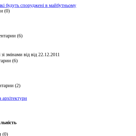
які будуть споруджені в майбутньому
и (0)
нтарии (6)
і
зі змінами від від 22.12.2011
арии (6)
тарии (2)
а архітектури
яльність
 (0)