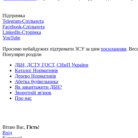
Підтримка
Telegram-Спільнота
Facebook-Спільнота
LinkedIn-Сторінка
YouTube
Просимо небайдужих підтримати ЗСУ за цим
посиланням
. Вес
Популярні розділи
ДБН, ДСТУ, ГОСТ, СНиП України
Каталог Нормативів
Дерево Нормативів
Абетка будівельника
Як завантажити ДБН?
Зворотній зв'язок
Про нас
Вітаю Вас
,
Гість
!
Вхід