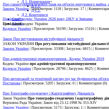
Д 1. Нормування
+
Про гарантування речових прав на об'єкти нерухомого майна, 
Д 1.1.
Закони України
|
Просмотров:
1118
|
Загрузок:
17
|
|
Комментари
Д 1.2.
Д 2. Кошториси
Цивільний кодекс України 2026 року, ЦКУ зі Змінами
Статті
Абетка
Цивільний
кодекс України
Кодекси України
|
Просмотров:
56199
|
Загрузок:
15116
|
|
Комме
Закон Про регулювання містобудівної діяльності
ЗАКОН УКРАЇНИ
Про регулювання містобудівної діяльност
Закони України
|
Просмотров:
33308
|
Загрузок:
6815
|
|
Коммент
Про адміністративні правопорушення - Кодекс України 2019
Кодекс України
про адміністративні правопорушення
Кодекси України
|
Просмотров:
28796
|
Загрузок:
8625
|
|
Коммен
Про авторський та технічний нагляд під час будівництва об'єкт
Постанова
|
Просмотров:
5205
|
Загрузок:
0
|
|
Комментарии (0)
Про Топографо-геодезичну і Картографічну Діяльність
Закон України
Про топографо-геодезичну і картографічну ді
Верховна Рада України; Закон від 23.12.1998 № 353-XIV
Закони України
|
Просмотров:
5173
|
Загрузок:
1
|
|
Комментарии