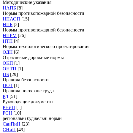
Методические указания
НАПБ
[8]
Нормы противопожарной безопасности
НПАОП
[15]
НПБ
[2]
Нормы противопожарной безопасности
НПРМ
[26]
НТП
[4]
Нормы технологического проектирования
ОДН
[6]
Отраслевые дорожные нормы
ОКП
[1]
ОНТП
[1]
ПБ
[29]
Правила безопасности
ПОТ
[1]
Правила по охране труда
РД
[51]
Руководящие документы
РНиП
[1]
РСН
[10]
регіональні будівельні норми
СанПиН
[23]
СНиП
[49]