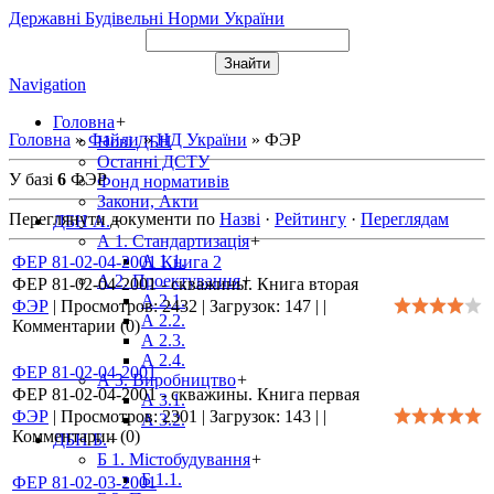
Державні Будівельні Норми України
Navigation
Головна
+
Головна
»
Файли
»
НД України
» ФЭР
Нові ДБН
Останні ДСТУ
У базі
6
ФЭР
Фонд нормативів
Закони, Акти
Переглянути документи по
Назві
·
Рейтингу
·
Переглядам
ДБН А.
+
А 1. Стандартизація
+
А 1.1.
ФЕР 81-02-04-2001 Книга 2
А 2. Проектування
+
ФЕР 81-02-04-2001 - скважины. Книга вторая
А 2.1.
ФЭР
|
Просмотров:
2432
|
Загрузок:
147
|
|
А 2.2.
Комментарии (0)
А 2.3.
А 2.4.
ФЕР 81-02-04-2001
А 3. Виробництво
+
ФЕР 81-02-04-2001 - скважины. Книга первая
А 3.1.
ФЭР
|
Просмотров:
2301
|
Загрузок:
143
|
|
А 3.2.
Комментарии (0)
ДБН Б.
+
Б 1. Містобудування
+
Б 1.1.
ФЕР 81-02-03-2001