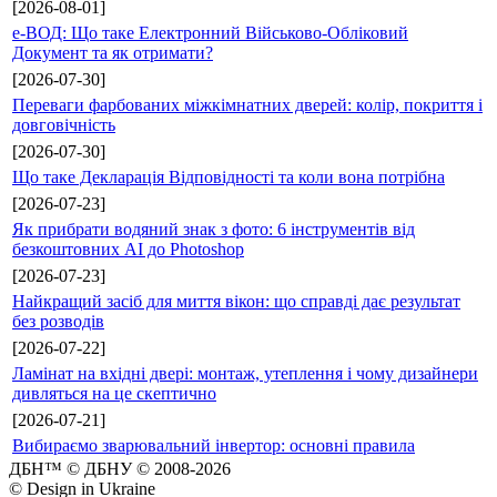
[2026-08-01]
е-ВОД: Що таке Електронний Військово-Обліковий
Документ та як отримати?
[2026-07-30]
Переваги фарбованих міжкімнатних дверей: колір, покриття і
довговічність
[2026-07-30]
Що таке Декларація Відповідності та коли вона потрібна
[2026-07-23]
Як прибрати водяний знак з фото: 6 інструментів від
безкоштовних AI до Photoshop
[2026-07-23]
Найкращий засіб для миття вікон: що справді дає результат
без розводів
[2026-07-22]
Ламінат на вхідні двері: монтаж, утеплення і чому дизайнери
дивляться на це скептично
[2026-07-21]
Вибираємо зварювальний інвертор: основні правила
ДБН™ © ДБНУ © 2008-2026
© Design in Ukraine