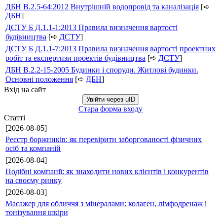
ДБН В.2.5-64:2012 Внутрішній водопровід та каналізація
[➪
ДБН
]
ДСТУ Б Д.1.1-1:2013 Правила визначення вартості
будівництва
[➪
ДСТУ
]
ДСТУ Б Д.1.1-7:2013 Правила визначення вартості проектних
робіт та експертизи проектів будівництва
[➪
ДСТУ
]
ДБН В.2.2-15-2005 Будинки і споруди. Житлові будинки.
Основні положення
[➪
ДБН
]
Вхід на сайт
Увійти через uID
Стара форма входу
Статті
[2026-08-05]
Реєстр боржників: як перевірити заборгованості фізичних
осіб та компаній
[2026-08-04]
Подібні компанії: як знаходити нових клієнтів і конкурентів
на своєму ринку
[2026-08-03]
Масажер для обличчя з мінералами: колаген, лімфодренаж і
тонізування шкіри