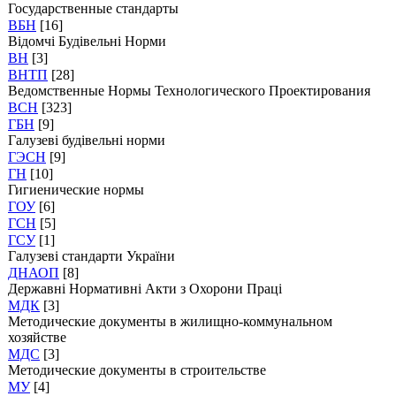
Государственные стандарты
ВБН
[16]
Відомчі Будівельні Норми
ВН
[3]
ВНТП
[28]
Ведомственные Нормы Технологического Проектирования
ВСН
[323]
ГБН
[9]
Галузеві будівельні норми
ГЭСН
[9]
ГН
[10]
Гигиенические нормы
ГОУ
[6]
ГСН
[5]
ГСУ
[1]
Галузеві стандарти України
ДНАОП
[8]
Державні Нормативні Акти з Охорони Праці
МДК
[3]
Методические документы в жилищно-коммунальном
хозяйстве
МДС
[3]
Методические документы в строительстве
МУ
[4]