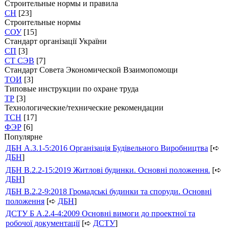
Строительные нормы и правила
СН
[23]
Строительные нормы
СОУ
[15]
Стандарт організації України
СП
[3]
СТ СЭВ
[7]
Стандарт Совета Экономической Взаимопомощи
ТОИ
[3]
Типовые инструкции по охране труда
ТР
[3]
Технологические/технические рекомендации
ТСН
[17]
ФЭР
[6]
Популярне
ДБН А.3.1-5:2016 Організація Будівельного Виробництва
[➪
ДБН
]
ДБН В.2.2-15:2019 Житлові будинки. Основні положення.
[➪
ДБН
]
ДБН В.2.2-9:2018 Громадські будинки та споруди. Основні
положення
[➪
ДБН
]
ДСТУ Б А.2.4-4:2009 Основні вимоги до проектної та
робочої документації
[➪
ДСТУ
]