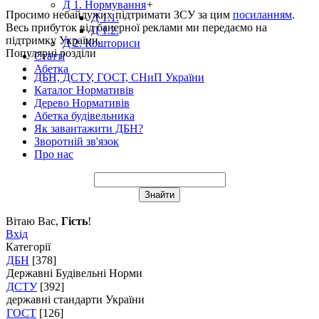
Д 1. Нормування
+
Просимо небайдужих підтримати ЗСУ за цим
посиланням
.
Д 1.1.
Весь прибуток від банерної реклами ми передаємо на
Д 1.2.
підтримку України.
Д 2. Кошториси
Популярні розділи
Статті
Абетка
ДБН, ДСТУ, ГОСТ, СНиП України
Каталог Нормативів
Дерево Нормативів
Абетка будівельника
Як завантажити ДБН?
Зворотній зв'язок
Про нас
Вітаю Вас
,
Гість
!
Вхід
Категорії
ДБН
[378]
Державні Будівельні Норми
ДСТУ
[392]
державні стандарти України
ГОСТ
[126]