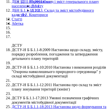
ДБН Б.1.1-15:2012 Склад і зміст генерального плану
Д 1. Нормування
+
населеного пункту
Д 1.1.
ДБН Б.1.1-16:2013. Склад та зміст містобудівного
Д 1.2.
кадастру
Д 2. Кошториси
Статті
Абетка
ДСТУ
ДСТУ-Н Б Б.1.1-8:2009 Настанова щодо складу, змісту,
порядку розроблення, погодження та затвердження
детального плану територій
ДСТУ-Н Б Б.1.1-10:2010 Настанова з виконання розділів
"Охорона навколишнього природного середовища" у
складі містобудівної документації
ДСТУ-Н Б Б.1.1-12:2011 Настанова про склад та зміст
плану зонування території (зонінг)
ДСТУ Б Б.1.1-17:2013 Умовні позначення графічних
документів містобудівної документації
ДСТУ-Н Б Б.1.1-18:2013 Настанова щодо формування та