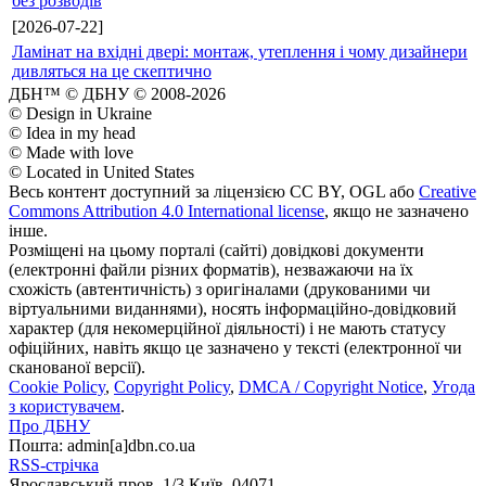
без розводів
[2026-07-22]
Ламінат на вхідні двері: монтаж, утеплення і чому дизайнери
дивляться на це скептично
ДБН™ © ДБНУ © 2008-2026
© Design in Ukraine
© Idea in my head
© Made with love
© Located in United States
Весь контент доступний за ліцензією CC BY, OGL або
Creative
Commons Attribution 4.0 International license
, якщо не зазначено
інше.
Розміщені на цьому порталі (сайті) довідкові документи
(електронні файли різних форматів), незважаючи на їх
схожість (автентичність) з оригіналами (друкованими чи
віртуальними виданнями), носять інформаційно-довідковий
характер (для некомерційної діяльності) і не мають статусу
офіційних, навіть якщо це зазначено у тексті (електронної чи
сканованої версії).
Cookie Policy
,
Copyright Policy
,
DMCA / Copyright Notice
,
Угода
з користувачем
.
Про ДБНУ
Пошта: admin[а]dbn.co.ua
RSS-стрічка
Ярославський пров. 1/3 Київ, 04071