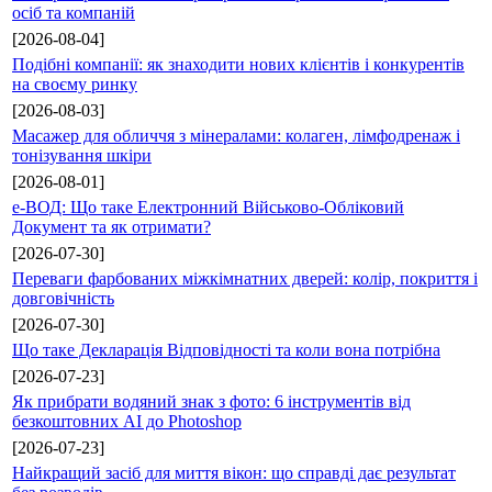
осіб та компаній
[2026-08-04]
Подібні компанії: як знаходити нових клієнтів і конкурентів
на своєму ринку
[2026-08-03]
Масажер для обличчя з мінералами: колаген, лімфодренаж і
тонізування шкіри
[2026-08-01]
е-ВОД: Що таке Електронний Військово-Обліковий
Документ та як отримати?
[2026-07-30]
Переваги фарбованих міжкімнатних дверей: колір, покриття і
довговічність
[2026-07-30]
Що таке Декларація Відповідності та коли вона потрібна
[2026-07-23]
Як прибрати водяний знак з фото: 6 інструментів від
безкоштовних AI до Photoshop
[2026-07-23]
Найкращий засіб для миття вікон: що справді дає результат