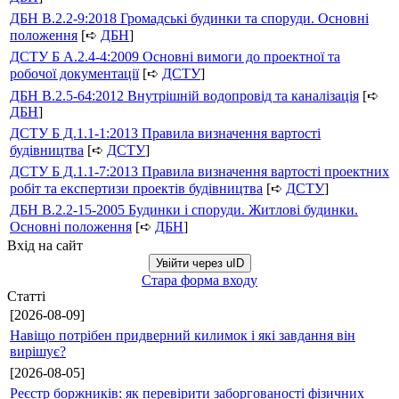
ДБН В.2.2-9:2018 Громадські будинки та споруди. Основні
положення
[➪
ДБН
]
ДСТУ Б А.2.4-4:2009 Основні вимоги до проектної та
робочої документації
[➪
ДСТУ
]
ДБН В.2.5-64:2012 Внутрішній водопровід та каналізація
[➪
ДБН
]
ДСТУ Б Д.1.1-1:2013 Правила визначення вартості
будівництва
[➪
ДСТУ
]
ДСТУ Б Д.1.1-7:2013 Правила визначення вартості проектних
робіт та експертизи проектів будівництва
[➪
ДСТУ
]
ДБН В.2.2-15-2005 Будинки і споруди. Житлові будинки.
Основні положення
[➪
ДБН
]
Вхід на сайт
Увійти через uID
Стара форма входу
Статті
[2026-08-09]
Навіщо потрібен придверний килимок і які завдання він
вирішує?
[2026-08-05]
Реєстр боржників: як перевірити заборгованості фізичних