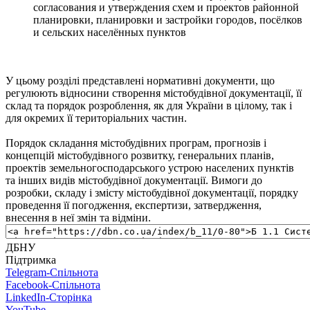
согласования и утверждения схем и проектов районной
планировки, планировки и застройки городов, посёлков
и сельских населённых пунктов
У цьому розділі представлені нормативні документи, що
регулюють відносини створення містобудівної документації, її
склад та порядок розроблення, як для України в цілому, так і
для окремих її територіальних частин.
Порядок складання містобудівних програм, прогнозів і
концепцій містобудівного розвитку, генеральних планів,
проектів земельногосподарського устрою населених пунктів
та інших видів містобудівної документації. Вимоги до
розробки, складу і змісту містобудівної документації, порядку
проведення її погодження, експертизи, затвердження,
внесення в неї змін та відміни.
ДБНУ
Підтримка
Telegram-Спільнота
Facebook-Спільнота
LinkedIn-Сторінка
YouTube