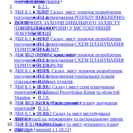
документации.
Б 2. Планування
+
Б 2.1.
ДБН Б.1.1-5:2007 Склад, зміст, порядок розроблення,
Б 2.2.
погодження та затвердження РОЗДІЛУ ІНЖЕНЕРНО-
Б 2.4.
ТЕХНІЧНИХ ЗАХОДІВ ЦИВІЛЬНОГО ЗАХИСТУ
ДБН В.
+
(ЦИВІЛЬНОЇ ОБОРОНИ) У МІСТОБУДІВНІЙ
В 1. Вимоги
+
ДОКУМЕНТАЦІЇ
В 1.1.
ДБН Б.1.1-6:2007 Склад, зміст, порядок розроблення,
В 1.2.
погодження та затвердження СХЕМ ПЛАНУВАННЯ
В 1.3.
ТЕРИТОРІЇ РАЙОНУ
В 1.4.
ДБН Б.1.1-7:2007 Склад, зміст, порядок розроблення,
В 2. Об'єкти, продукція
+
погодження та затвердження СХЕМ ПЛАНУВАННЯ
В 2.1.
ТЕРИТОРІЇ СІЛЬРАДИ
В 2.2.
ДБН Б.1.1-9:2009. Склад, зміст, порядок розроблення,
В 2.3.
погодження та затвердження генеральних планів
В 2.4.
сільських населених пунктів
В 2.5.
ДБН Б.1.1-11:2011 Склад і зміст схем планування
В 2.6.
території Автономної Республіки Крим та областей
В 2.7.
України
В 2.8.
ДБН Б.1.1-12:ХХ "Склад та зміст плану зонування
В 3. Експлуатація, ремонт
+
території"
В 3.1.
ДБН Б.1.1-13:2012 Склад та зміст містобудівної
В 3.2.
документації на державному та регіональному рівнях
ДБН Г.
+
ДБН Б.1.1-14:2012 Склад та зміст детального плану
Г 1. Рекомендації
території (чинний з 1.10.12)
ДБН Д.
+