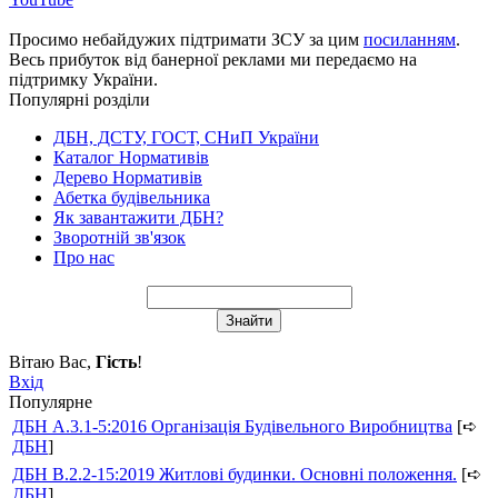
Просимо небайдужих підтримати ЗСУ за цим
посиланням
.
Весь прибуток від банерної реклами ми передаємо на
підтримку України.
Популярні розділи
ДБН, ДСТУ, ГОСТ, СНиП України
Каталог Нормативів
Дерево Нормативів
Абетка будівельника
Як завантажити ДБН?
Зворотній зв'язок
Про нас
Вітаю Вас
,
Гість
!
Вхід
Популярне
ДБН А.3.1-5:2016 Організація Будівельного Виробництва
[➪
ДБН
]
ДБН В.2.2-15:2019 Житлові будинки. Основні положення.
[➪
ДБН
]