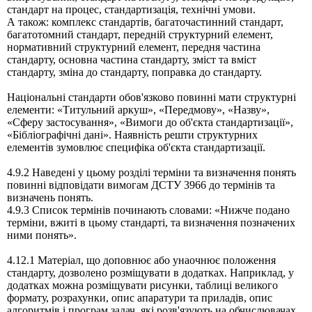
стандарт на процес, стандартизація, технічні умови.
А також: комплекс стандартів, багаточастинний стандарт,
багатотомний стандарт, передній структурний елемент,
нормативний структурний елемент, передня частина
стандарту, основна частина стандарту, зміст та вміст
стандарту, зміна до стандарту, поправка до стандарту.
Національні стандарти обов'язково повинні мати структурні
елементи: «Титульний аркуш», «Передмову», «Назву»,
«Сферу застосування», «Вимоги до об'єкта стандартизації»,
«Бібліографічні дані». Наявність решти структурних
елементів зумовлює специфіка об'єкта стандартизації.
4.9.2 Наведені у цьому розділі терміни та визначення понять
повинні відповідати вимогам ДСТУ 3966 до термінів та
визначень понять.
4.9.3 Список термінів починають словами: «Нижче подано
терміни, вжиті в цьому стандарті, та визначення позначених
ними понять».
4.12.1 Матеріал, що доповнює або унаочнює положення
стандарту, дозволено розміщувати в додатках. Наприклад, у
додатках можна розміщувати рисунки, таблиці великого
формату, розрахунки, опис апаратури та приладів, опис
алгоритмів i програм задач, які розв'язують на обчислювачах