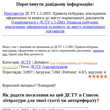
Переглянути довідкову інформацію:
Проглянути
ДСТУ 1.5-2003. Правила побудови, викладання,
оформлення та вимоги до змісту нормативних документів
Ознайомитися з ДСТУ 1.5-2003. Правила побудови,
викладання, оформлення та вимоги до змісту нормативних
документів
Якщо у вас є запитання чи зауваження до ДСТУ 1.5-2003. Правила побудови,
викладання, оформлення та вимоги до змісту нормативних документів -
напишіть
нам
, будемо раді Вам допомогти.
Категорія
:
ДСТУ
|
Добавил
:
Слідкуй за новими - підпишись на
|
Теги
:
ДСТУ
,
стандартизація
оновлення!
Переглядів
:
31897
|
Загрузок
:
5360
|
Рейтинг
:
4.8
/
5
, відгуків:
4
Корисний матеріал? Поширюй!
Як додати посилання на цей ДСТУ в Список
літератури для твоєї статті чи автореферату?