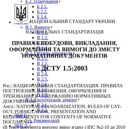
Б 2. Планування
+
Б 2.1.
Б 2.2.
Б 2.4.
НАЦІОНАЛЬНИЙ СТАНДАРТ УКРАЇНИ
ДБН В.
+
В 1. Вимоги
+
НАЦІОНАЛЬНА СТАНДАРТИЗАЦІЯ
В 1.1.
В 1.2.
ПРАВИЛА ПОБУДОВИ, ВИКЛАДАННЯ,
В 1.3.
В 1.4.
ОФОРМЛЕННЯ ТА ВИМОГИ ДО ЗМІСТУ
В 2. Об'єкти, продукція
+
НОРМАТИВНИХ ДОКУМЕНТІВ
В 2.1.
В 2.2.
ДСТУ 1.5:2003
В 2.3.
В 2.4.
В 2.5.
В 2.6.
Рос.: НАЦИОНАЛЬНАЯ СТАНДАРТИЗАЦИЯ. ПРАВИЛА
В 2.7.
ПОСТРОЕНИЯ, ИЗЛОЖЕНИЯ, ОФОРМЛЕНИЯ И
В 2.8.
ТРЕБОВАНИЯ К СОДЕРЖАНИЮ НОРМАТИВНЫХ
В 3. Експлуатація, ремонт
+
ДОКУМЕНТОВ
В 3.1.
Англ.: NATIONAL STANDARDIZATION. RULES OF LAY-
В 3.2.
OUT, FORMULATION, PRESENTATION AND
ДБН Г.
+
REQUIREMENTS FOR CONTENTS OF NORMATIVE
Г 1. Рекомендації
DOCUMENTS
ДБН Д.
+
(В текст документа внесено зміни згідно з ІПС №2-10 до 2010