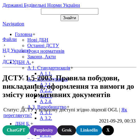
Державні Будівельні Норми України
Navigation
Головна
+
Файли
Нові ДБН
›
Останні ДСТУ
НД України
Фонд нормативів
›
Закони, Акти
ДСТУ
ДБН А.
+
А 1. Стандартизація
+
А 1.1.
ДСТУ 1.5-2003. Правила побудови,
А 2. Проектування
+
А 2.1.
викладання, оформлення та вимоги до
А 2.2.
змісту нормативних документів
А 2.3.
А 2.4.
А 3. Виробництво
+
Статус: ДСТУ у вільному доступі згідно ліцензії OGL
|
Як
А 3.1.
переглянути?
А 3.2.
2021-09-29, 00:33
ДБН Б.
+
Б 1. Містобудування
+
ChatGPT
Perplexity
Grok
LinkedIn
X
Б 1.1.