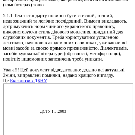
(комп'ютерах) тощо.
5.1.1 Текст стандарту повинен бути стислий, точний,
недвозначний та логічно послідовний. Вимоги викладають,
дотримуючись норм чинного українського правопису,
використовуючи стиль ділового мовлення, придатний для
службових документів. Треба користуватися усталеною
лексикою, наявною в академічних словниках, уживаючи всі
мовні засоби за своєю прямою призначеністю. Діалектизмів,
засобів художньої літератури (образності, метафор тощо),
новітніх іншомовних запозичень треба уникати.
Увага!!! Цей документ відредаговано: додано всі актуальні
Зміни, виправлені помилки, надано кращого вигляду.
Це
Ексклюзив ДБНУ