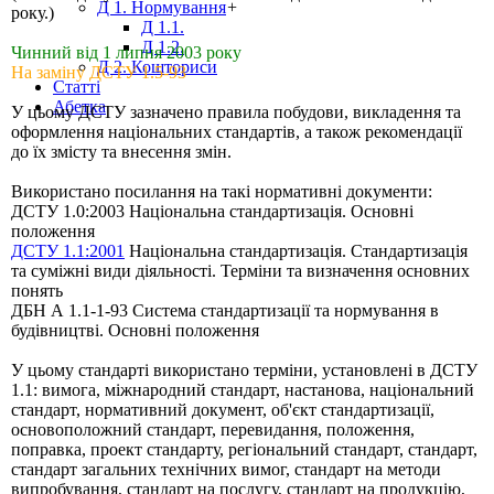
Д 1. Нормування
+
року.)
Д 1.1.
Д 1.2.
Чинний від 1 липня 2003 року
Д 2. Кошториси
На заміну ДСТУ 1.5-93
Статті
Абетка
У цьому ДСТУ зазначено правила побудови, викладення та
оформлення національних стандартів, а також рекомендації
до їх змісту та внесення змін.
Використано посилання на такі нормативні документи:
ДСТУ 1.0:2003 Національна стандартизація. Основні
положення
ДСТУ 1.1:2001
Національна стандартизація. Стандартизація
та суміжні види діяльності. Терміни та визначення основних
понять
ДБН А 1.1-1-93 Система стандартизації та нормування в
будівництві. Основні положення
У цьому стандарті використано терміни, установлені в ДСТУ
1.1: вимога, міжнародний стандарт, настанова, національний
стандарт, нормативний документ, об'єкт стандартизації,
основоположний стандарт, перевидання, положення,
поправка, проект стандарту, регіональний стандарт, стандарт,
стандарт загальних технічних вимог, стандарт на методи
випробування, стандарт на послугу, стандарт на продукцію,