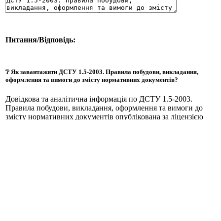
Питання/Відповідь:
❔ Як завантажити ДСТУ 1.5-2003. Правила побудови, викладання,
оформлення та вимоги до змісту нормативних документів?
Довідкова та аналітична інформація по ДСТУ 1.5-2003.
Правила побудови, викладання, оформлення та вимоги до
змісту нормативних документів опублікована за ліцензією
CC BY та OGL. Щоб завантажити ДСТУ 1.5-2003. Правила
побудови, викладання, оформлення та вимоги до змісту
нормативних документів перейдіть за
ᐉ цим посиланням
під
описом ДСТУ. Зазвичай довідкові документи викладені в
форматах PDF, DOC, TXT.
❔ Як купити ДСТУ 1.5-2003. Правила побудови, викладання,
оформлення та вимоги до змісту нормативних документів?
Цей ДСТУ 1.5-2003. Правила побудови, викладання,
оформлення та вимоги до змісту нормативних документів