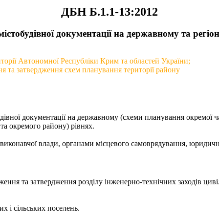
ДБН Б.1.1-13:2012
містобудівної документації на державному та регі
иторії Автономної Республіки Крим та областей України;
ня та затвердження схем планування території району
дівної документації на державному (схеми планування окремої ч
та окремого району) рівнях.
ї виконавчої влади, органами місцевого самоврядування, юридич
дження та затвердження розділу інженерно-технічних заходів циві
х і сільських поселень.