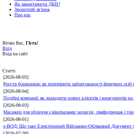
Як завантажити ДБН?
Зворотній зв'язок
Про нас
Вітаю Вас
,
Гість
!
Вхід
Вхід на сайт
Статті
[2026-08-05]
Реєстр боржників: як перевірити заборгованості фізичних осіб 
[2026-08-04]
Подібні компанії: як знаходити нових клієнтів і конкурентів н
[2026-08-03]
Масажер для обличчя з мінералами: колаген, лімфодренаж і то
[2026-08-01]
е-ВОД: Що таке Електронний Військово-Обліковий Документ т
[2026-07-30]