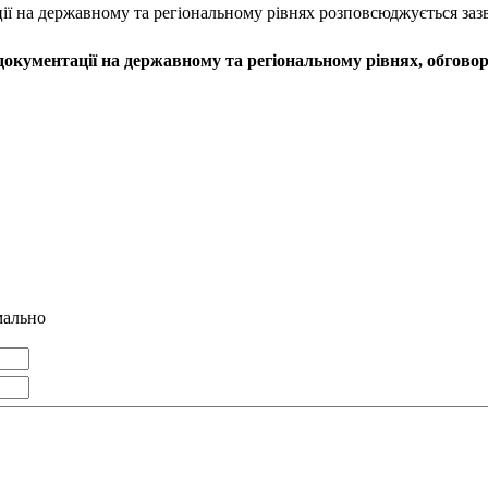
ації на державному та регіональному рівнях розповсюджується за
 документації на державному та регіональному рівнях, обгово
мально