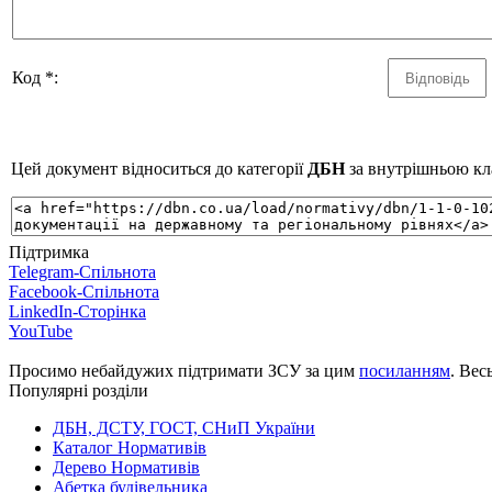
Код *:
Цей документ відноситься до категорії
ДБН
за внутрішньою кла
Підтримка
Telegram-Спільнота
Facebook-Спільнота
LinkedIn-Сторінка
YouTube
Просимо небайдужих підтримати ЗСУ за цим
посиланням
. Вес
Популярні розділи
ДБН, ДСТУ, ГОСТ, СНиП України
Каталог Нормативів
Дерево Нормативів
Абетка будівельника