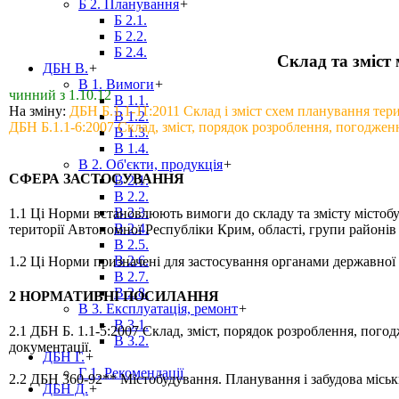
Б 2. Планування
+
Б 2.1.
Б 2.2.
Б 2.4.
Склад та зміст 
ДБН В.
+
В 1. Вимоги
+
чинний з 1.10.12
В 1.1.
На зміну:
ДБН Б.1.1-11:2011 Склад і зміст схем планування тер
В 1.2.
ДБН Б.1.1-6:2007 Склад, зміст, порядок розроблення, погоджен
В 1.3.
В 1.4.
В 2. Об'єкти, продукція
+
СФЕРА ЗАСТОСУВАННЯ
В 2.1.
В 2.2.
В 2.3.
1.1 Ці Норми встановлюють вимоги до складу та змісту містобу
В 2.4.
території Автономної Республіки Крим, області, групи районів 
В 2.5.
В 2.6.
1.2 Ці Норми призначені для застосування органами державно
В 2.7.
В 2.8.
2 НОРМАТИВНІ ПОСИЛАННЯ
В 3. Експлуатація, ремонт
+
В 3.1.
2.1 ДБН Б. 1.1-5:2007 Склад, зміст, порядок розроблення, пого
В 3.2.
документації.
ДБН Г.
+
Г 1. Рекомендації
2.2 ДБН 360-92** Містобудування. Планування і забудова міськи
ДБН Д.
+