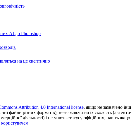
овговічність
вних AI до Photoshop
розводів
ивляться на це скептично
Commons Attribution 4.0 International license
, якщо не зазначено інш
ронні файли різних форматів), незважаючи на їх схожість (автент
ерційної діяльності) і не мають статусу офіційних, навіть якщо ц
з користувачем
.