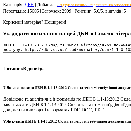
Категорія
:
ДБН
|
Добавил
:
Слідкуй за новими - підпишись на оновлення
Переглядів
:
15605
|
Загрузок
:
2999
|
Рейтинг
:
5.0
/
5
, відгуків:
5
Корисний матеріал? Поширюй!
Як додати посилання на цей ДБН в Список літерат
Питання/Відповідь:
❔ Як завантажити ДБН Б.1.1-13:2012 Склад та зміст містобудівної докум
Довідкова та аналітична інформація по ДБН Б.1.1-13:2012 Скла
завантажити ДБН Б.1.1-13:2012 Склад та зміст містобудівної д
документи викладені в форматах PDF, DOC, TXT.
❔ Як купити ДБН Б.1.1-13:2012 Склад та зміст містобудівної документаці