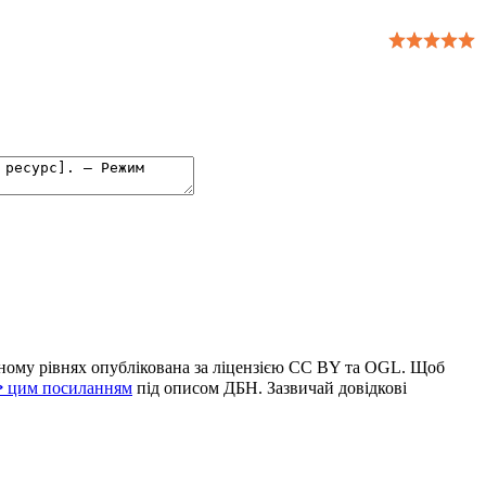
льному рівнях опублікована за ліцензією CC BY та OGL. Щоб
 цим посиланням
під описом ДБН. Зазвичай довідкові