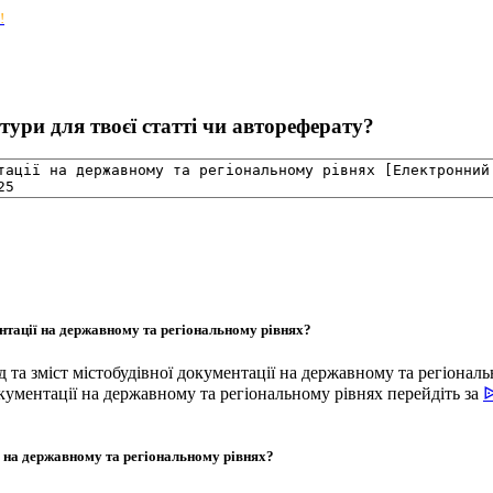
!
ури для твоєї статті чи автореферату?
ентації на державному та регіональному рівнях?
д та зміст містобудівної документації на державному та регіона
окументації на державному та регіональному рівнях перейдіть за
ᐉ
ї на державному та регіональному рівнях?