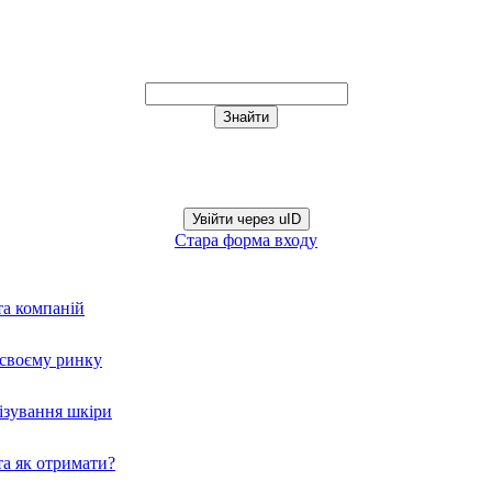
Увійти через uID
Стара форма входу
та компаній
а своєму ринку
нізування шкіри
а як отримати?