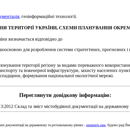
кументація
, геоінформаційні технології.
НЯ ТЕРИТОРІЇ УКРАЇНИ, СХЕМИ ПЛАНУВАННЯ ОКРЕМ
аїни визначається відповідно до
ршоосновою для розроблення системи стратегічних, прогнозних і
нування території регіону за видами переважного використання,
нспорту та інженерної інфраструктури, захисту населених пункті
спадщини, формування національної екологічної мережі.
Переглянути довідкову інформацію:
3:2012 Склад та зміст містобудівної документації на державному
вної документації на державному та регіональному рівнях -
напишіть нам
, будемо раді В