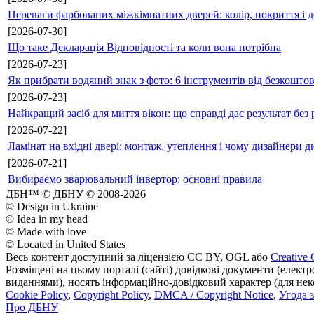
Переваги фарбованих міжкімнатних дверей: колір, покриття і д
[2026-07-30]
Що таке Декларація Відповідності та коли вона потрібна
[2026-07-23]
Як прибрати водяний знак з фото: 6 інструментів від безкошто
[2026-07-23]
Найкращий засіб для миття вікон: що справді дає результат без 
[2026-07-22]
Ламінат на вхідні двері: монтаж, утеплення і чому дизайнери д
[2026-07-21]
Вибираємо зварювальний інвертор: основні правила
ДБН™ © ДБНУ © 2008-2026
© Design in Ukraine
© Idea in my head
© Made with love
© Located in United States
Весь контент доступний за ліцензією CC BY, OGL або
Creative 
Розміщені на цьому порталі (сайті) довідкові документи (елект
виданнями), носять інформаційно-довідковий характер (для неком
Cookie Policy
,
Copyright Policy
,
DMCA / Copyright Notice
,
Угода 
Про ДБНУ