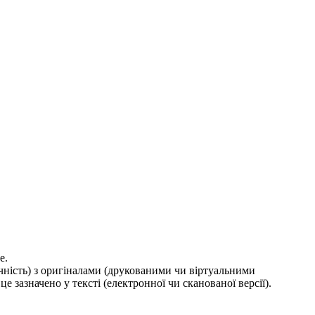
е.
ичність) з оригіналами (друкованими чи віртуальними
е зазначено у тексті (електронної чи сканованої версії).