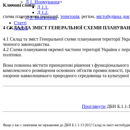
Д 1. Нормування
+
Ключові слова:
Д 1.1.
Д 1.2.
схема планування території,
територія
, регіон,
містобудівна до
Д 2. Кошториси
Статті
4 СКЛАД ТА ЗМІСТ ГЕНЕРАЛЬНОЇ СХЕМИ ПЛАНУВАН
Абетка
4.1 Склад та зміст Генеральної схеми планування території Укр
чинного законодавства.
4.2 Схема планування окремої частини території України є пе
політики.
Вона повинна містити принципові рішення з функціонального зо
комплексного розміщення основних об'єктів промисловості, тра
охорони навколишнього природного середовища та культурної 
Проглянути
ДБН Б.1.1-1
Якщо у вас є запитання чи зауваження до ДБН Б.1.1-13:2012 Склад та зміст містобуді