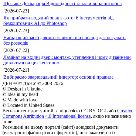
Що таке Декларація Відповідності та коли вона потрібна
[2026-07-23]
Як прибрати водяний знак з фото: 6 інструментів від
безкоштовних AI до Photoshop
[2026-07-23]
Найкращий засіб для миття вікон: що справді дає результат
без розводів
[2026-07-22]
Ламінат на вхідні двері: монтаж, утеплення і чому дизайнери
дивляться на це скептично
[2026-07-21]
Вибираємо зварювальний інвертор: основні правила
ДБН™ © ДБНУ © 2008-2026
© Design in Ukraine
© Idea in my head
© Made with love
© Located in United States
Весь контент доступний за ліцензією CC BY, OGL або
Creative
Commons Attribution 4.0 International license
, якщо не зазначено
інше.
Розміщені на цьому порталі (сайті) довідкові документи
(електронні файли різних форматів), незважаючи на їх