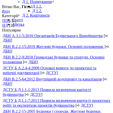
Д 1. Нормування
+
Д 1.1.
Вітаю Вас
,
Гість
!
Д 1.2.
Вхід
Д 2. Кошториси
Категорії
Статті
ППБ
[1]
Абетка
НД
[2]
Популярне
ДБН А.3.1-5:2016 Організація Будівельного Виробництва
[➪
ДБН
]
ДБН В.2.2-15:2019 Житлові будинки. Основні положення.
[➪
ДБН
]
ДБН В.2.2-9:2018 Громадські будинки та споруди. Основні
положення
[➪
ДБН
]
ДСТУ Б А.2.4-4:2009 Основні вимоги до проектної та
робочої документації
[➪
ДСТУ
]
ДБН В.2.5-64:2012 Внутрішній водопровід та каналізація
[➪
ДБН
]
ДСТУ Б Д.1.1-1:2013 Правила визначення вартості
будівництва
[➪
ДСТУ
]
ДСТУ Б Д.1.1-7:2013 Правила визначення вартості проектних
робіт та експертизи проектів будівництва
[➪
ДСТУ
]
ДБН В.2.2-15-2005 Будинки і споруди. Житлові будинки.