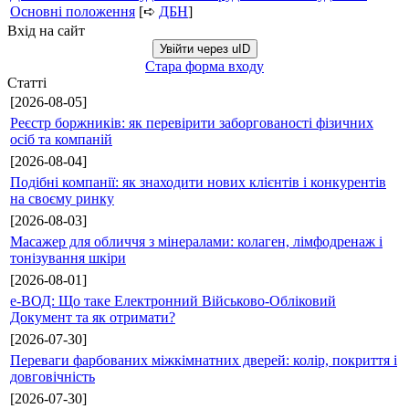
Основні положення
[➪
ДБН
]
Вхід на сайт
Увійти через uID
Стара форма входу
Статті
[2026-08-05]
Реєстр боржників: як перевірити заборгованості фізичних
осіб та компаній
[2026-08-04]
Подібні компанії: як знаходити нових клієнтів і конкурентів
на своєму ринку
[2026-08-03]
Масажер для обличчя з мінералами: колаген, лімфодренаж і
тонізування шкіри
[2026-08-01]
е-ВОД: Що таке Електронний Військово-Обліковий
Документ та як отримати?
[2026-07-30]
Переваги фарбованих міжкімнатних дверей: колір, покриття і
довговічність
[2026-07-30]