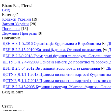
Вітаю Вас
,
Гість
!
Вхід
Категорії
Кодекси України
[19]
Закони України
[28]
Постанова
[18]
Державна Програма
[0]
Популярне
ДБН А.3.1-5:2016 Організація Будівельного Виробництва
[➪
Д
ДБН В.2.2-15:2019 Житлові будинки. Основні положення.
[➪
Д
ДБН В.2.2-9:2018 Громадські будинки та споруди. Основні по
ДСТУ Б А.2.4-4:2009 Основні вимоги до проектної та робочої 
ДБН В.2.5-64:2012 Внутрішній водопровід та каналізація
[➪
Д
ДСТУ Б Д.1.1-1:2013 Правила визначення вартості будівництва
ДСТУ Б Д.1.1-7:2013 Правила визначення вартості проектних р
ДБН В.2.2-15-2005 Будинки і споруди. Житлові будинки. Осно
Вхід на сайт
Статті