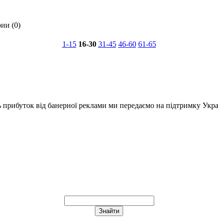
ии (0)
1-15
16-30
31-45
46-60
61-65
ь прибуток від банерної реклами ми передаємо на підтримку Укра