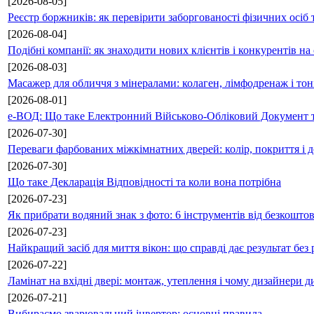
[2026-08-05]
Реєстр боржників: як перевірити заборгованості фізичних осіб 
[2026-08-04]
Подібні компанії: як знаходити нових клієнтів і конкурентів н
[2026-08-03]
Масажер для обличчя з мінералами: колаген, лімфодренаж і то
[2026-08-01]
е-ВОД: Що таке Електронний Військово-Обліковий Документ т
[2026-07-30]
Переваги фарбованих міжкімнатних дверей: колір, покриття і д
[2026-07-30]
Що таке Декларація Відповідності та коли вона потрібна
[2026-07-23]
Як прибрати водяний знак з фото: 6 інструментів від безкошто
[2026-07-23]
Найкращий засіб для миття вікон: що справді дає результат без 
[2026-07-22]
Ламінат на вхідні двері: монтаж, утеплення і чому дизайнери д
[2026-07-21]
Вибираємо зварювальний інвертор: основні правила