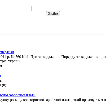
кспертизи
. № 560 Київ Про затвердження Порядку затвердження проекті
трів України
0)
ті
ті
 (0)
сної заробітної плати
унку розміру кошторисної заробітної плати, який враховується п