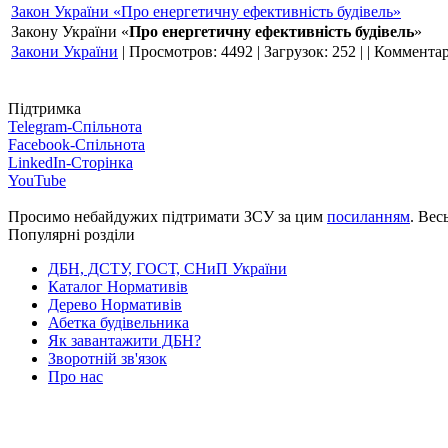
Закон України «Про енергетичну ефективність будівель»
Закону України «
Про енергетичну ефективність будівель
»
Закони України
|
Просмотров:
4492
|
Загрузок:
252
|
|
Комментар
Підтримка
Telegram-Спільнота
Facebook-Спільнота
LinkedIn-Сторінка
YouTube
Просимо небайдужих підтримати ЗСУ за цим
посиланням
. Вес
Популярні розділи
ДБН, ДСТУ, ГОСТ, СНиП України
Каталог Нормативів
Дерево Нормативів
Абетка будівельника
Як завантажити ДБН?
Зворотній зв'язок
Про нас