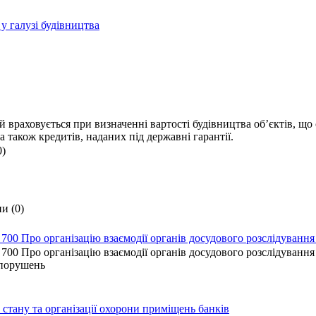
 галузі будівництва
й враховується при визначенні вартості будівництва об’єктів, щ
 також кредитів, наданих під державні гарантії.
0)
и (0)
 700 Про організацію взаємодії органів досудового розслідуванн
 700 Про організацію взаємодії органів досудового розслідування
опорушень
тану та організації охорони приміщень банків