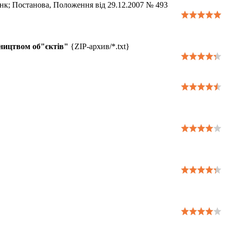
анк; Постанова, Положення від 29.12.2007 № 493
вництвом об"єктів"
{ZIP-архив/*.txt}