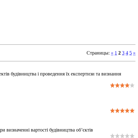
Страницы
:
«
1
2
3
4
5
»
в будівництва і проведення їх експертизи та визнання
ри визначенні вартості будівництва об’єктів