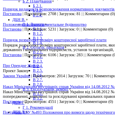
Б 2. Планування
+
Б 2.1.
Порядок видання та розповсюдження нормативних документів у
Б 2.2.
Постанова
|
Просмотров:
2708
|
Загрузок:
81
|
|
Комментарии (0)
Б 2.4.
ДБН В.
+
В 1. Вимоги
+
Положення про експериментальне будівництво
В 1.1.
Постанова
|
Просмотров:
5231
|
Загрузок:
0
|
|
Комментарии (0)
В 1.2.
В 1.3.
Порядок розрахунку розміру кошторисної заробітної плати
В 1.4.
Порядок розрахунку розміру кошторисної заробітної плати, яки
В 2. Об'єкти, продукція
+
державних і комунальних підприємств, установ та організацій, а
В 2.1.
Постанова
|
Просмотров:
6106
|
Загрузок:
283
|
|
Комментарии (
В 2.2.
В 2.3.
Про Орендне Житло
В 2.4.
В 2.5.
Проект Закону
В 2.6.
Закони України
|
Просмотров:
2014
|
Загрузок:
70
|
|
Комментари
В 2.7.
В 2.8.
Наказ Міністерства внутрішніх справ України від 14.08.2012 №
В 3. Експлуатація, ремонт
+
Наказ Міністерства внутрішніх справ України від 14.08.2012 №
В 3.1.
попередженні, виявленні та розслідуванні кримінальних прав
В 3.2.
Постанова
|
Просмотров:
4551
|
Загрузок:
0
|
|
Комментарии (0)
ДБН Г.
+
Г 1. Рекомендації
ДБН Д.
+
Постанова НБУ №493 Положення про вимоги щодо технічного с