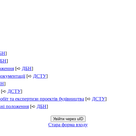
БН
]
БН
]
ложення
[➪
ДБН
]
документації
[➪
ДСТУ
]
БН
]
[➪
ДСТУ
]
обіт та експертизи проектів будівництва
[➪
ДСТУ
]
вні положення
[➪
ДБН
]
Увійти через uID
Стара форма входу