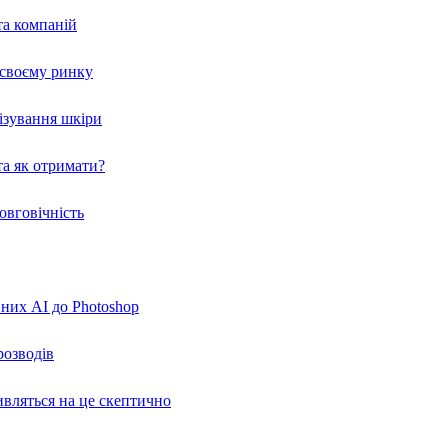
та компаній
а своєму ринку
нізування шкіри
а як отримати?
овговічність
вних AI до Photoshop
розводів
ивляться на це скептично