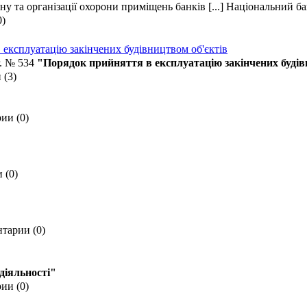
 та організації охорони приміщень банків [...] Національний б
0)
експлуатацію закінчених будівництвом об'єктів
г. № 534
"Порядок прийняття в експлуатацію закінчених буді
 (3)
ии (0)
 (0)
тарии (0)
 діяльності"
ии (0)