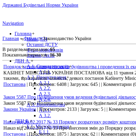
Державні Будівельні Норми України
Navigation
Головна
+
Главная
»
Файлы
» Законодавство України
Нові ДБН
Останні ДСТУ
В разделе материалов
:
65
Фонд нормативів
Показано материалов
:
16-30
Закони, Акти
ДБН А.
+
А 1. Стандартизація
+
Порядок затвердження проектів будівництва і проведення їх е
А 1.1.
КАБІНЕТ МІНІСТРІВ УКРАЇНИ ПОСТАНОВА від 11 травня 2011 р
А 2. Проектування
+
такими, що втратили чинність, деяких постанов Кабінету Мініс
А 2.1.
Постанова
|
Просмотров:
6408
|
Загрузок:
645
|
|
Комментарии (
А 2.2.
А 2.3.
Закон 5587 Про Поліпшення умов ведення будівельної діяльнос
А 2.4.
Закон 5587 Про Поліпшення умов ведення будівельної діяльнос
А 3. Виробництво
+
Закони України
|
Просмотров:
2133
|
Загрузок:
5
|
|
Комментарии
А 3.1.
А 3.2.
ДБН Б.
+
Наказ від 20.02.2017 № 33 Порядку розрахунку розміру коштори
Б 1. Містобудування
+
Наказ від 20.02.2017 № 33 Про внесення змін до Порядку розрах
Б 1.1.
Постанова
|
Просмотров:
1875
|
Загрузок:
62
|
|
Комментарии (0)