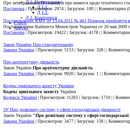
Д 1. Нормування
+
Про затвердження Положення про вимоги щодо технічного стану
Д 1.1.
Постанова
|
Просмотров:
2974
|
Загрузок:
100
|
|
Комментарии (
Д 1.2.
Д 2. Кошториси
Постановление КМУ от 13.04.2011 № 461 Порядок прийняття в 
Статті
Постановление Кабинета Министров Украины от 20 мая 2009 
Абетка
Постанова
|
Просмотров:
19422
|
Загрузок:
4178
|
|
Комментарии
Закон України Про стандартизацію
Закони України
|
Просмотров:
5153
|
Загрузок:
328
|
|
Комментар
Про архітектурну діяльність
Закон України
Про архітектурну діяльність
Закони України
|
Просмотров:
9920
|
Загрузок:
1
|
|
Комментарии
Кодекс цивільного захисту України
Кодекс цивільного захисту
України
Кодекси України
|
Просмотров:
11265
|
Загрузок:
1710
|
|
Коммен
ЗУ Про дозвільну систему у сфері господарської діяльності
Закон України
"Про дозвільну систему у сфері господарської
Закони України
|
Просмотров:
3477
|
Загрузок:
158
|
|
Комментар