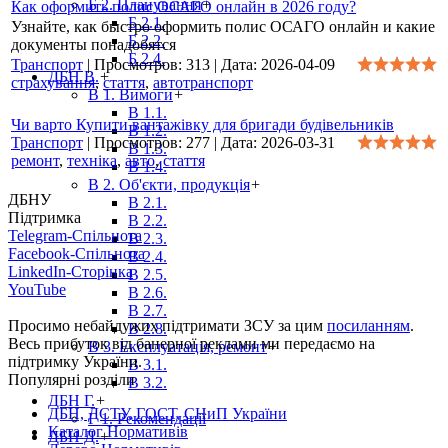
Б 2. Планування
+
Как оформить полис ОСАГО онлайн в 2026 году?
Б 2.1.
Узнайте, как быстро оформить полис ОСАГО онлайн и какие
Б 2.2.
документы понадобятся
Б 2.4.
Транспорт
|
Просмотров:
313
|
Дата:
2026-04-09
ДБН В.
+
страхування
,
стаття
,
автотранспорт
В 1. Вимоги
+
В 1.1.
Чи варто Купити вантажівку для бригади будівельників
В 1.2.
Транспорт
|
Просмотров:
277
|
Дата:
2026-03-31
В 1.3.
ремонт
,
техніка
,
авто
,
стаття
В 1.4.
В 2. Об'єкти, продукція
+
ДБНУ
В 2.1.
Підтримка
В 2.2.
Telegram-Спільнота
В 2.3.
Facebook-Спільнота
В 2.4.
LinkedIn-Сторінка
В 2.5.
YouTube
В 2.6.
В 2.7.
Просимо небайдужих підтримати ЗСУ за цим
посиланням
.
В 2.8.
Весь прибуток від банерної реклами ми передаємо на
В 3. Експлуатація, ремонт
+
підтримку України.
В 3.1.
Популярні розділи
В 3.2.
ДБН Г.
+
ДБН, ДСТУ, ГОСТ, СНиП України
Г 1. Рекомендації
Каталог Нормативів
ДБН Д.
+