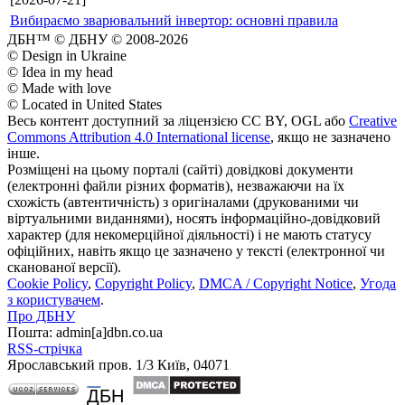
Вибираємо зварювальний інвертор: основні правила
ДБН™ © ДБНУ © 2008-2026
© Design in Ukraine
© Idea in my head
© Made with love
© Located in United States
Весь контент доступний за ліцензією CC BY, OGL або
Creative
Commons Attribution 4.0 International license
, якщо не зазначено
інше.
Розміщені на цьому порталі (сайті) довідкові документи
(електронні файли різних форматів), незважаючи на їх
схожість (автентичність) з оригіналами (друкованими чи
віртуальними виданнями), носять інформаційно-довідковий
характер (для некомерційної діяльності) і не мають статусу
офіційних, навіть якщо це зазначено у тексті (електронної чи
сканованої версії).
Cookie Policy
,
Copyright Policy
,
DMCA / Copyright Notice
,
Угода
з користувачем
.
Про ДБНУ
Пошта: admin[а]dbn.co.ua
RSS-стрічка
Ярославський пров. 1/3 Київ, 04071