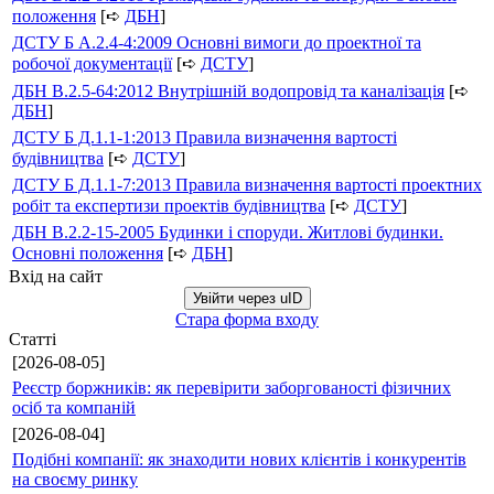
положення
[➪
ДБН
]
ДСТУ Б А.2.4-4:2009 Основні вимоги до проектної та
робочої документації
[➪
ДСТУ
]
ДБН В.2.5-64:2012 Внутрішній водопровід та каналізація
[➪
ДБН
]
ДСТУ Б Д.1.1-1:2013 Правила визначення вартості
будівництва
[➪
ДСТУ
]
ДСТУ Б Д.1.1-7:2013 Правила визначення вартості проектних
робіт та експертизи проектів будівництва
[➪
ДСТУ
]
ДБН В.2.2-15-2005 Будинки і споруди. Житлові будинки.
Основні положення
[➪
ДБН
]
Вхід на сайт
Увійти через uID
Стара форма входу
Статті
[2026-08-05]
Реєстр боржників: як перевірити заборгованості фізичних
осіб та компаній
[2026-08-04]
Подібні компанії: як знаходити нових клієнтів і конкурентів
на своєму ринку