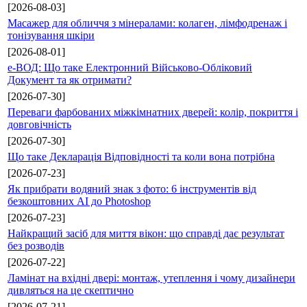
[2026-08-03]
Масажер для обличчя з мінералами: колаген, лімфодренаж і
тонізування шкіри
[2026-08-01]
е-ВОД: Що таке Електронний Військово-Обліковий
Документ та як отримати?
[2026-07-30]
Переваги фарбованих міжкімнатних дверей: колір, покриття і
довговічність
[2026-07-30]
Що таке Декларація Відповідності та коли вона потрібна
[2026-07-23]
Як прибрати водяний знак з фото: 6 інструментів від
безкоштовних AI до Photoshop
[2026-07-23]
Найкращий засіб для миття вікон: що справді дає результат
без розводів
[2026-07-22]
Ламінат на вхідні двері: монтаж, утеплення і чому дизайнери
дивляться на це скептично
[2026-07-21]