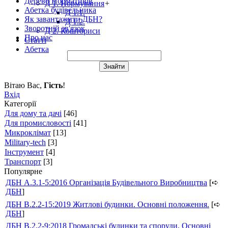
Дерево Нормативів
Д 1. Нормування
+
Абетка будівельника
Д 1.1.
Як завантажити ДБН?
Д 1.2.
Зворотній зв'язок
Д 2. Кошториси
Про нас
Статті
Абетка
Вітаю Вас
,
Гість
!
Вхід
Категорії
Для дому та дачі
[46]
Для промисловості
[41]
Микроклімат
[13]
Military-tech
[3]
Інструмент
[4]
Транспорт
[3]
Популярне
ДБН А.3.1-5:2016 Організація Будівельного Виробництва
[➪
ДБН
]
ДБН В.2.2-15:2019 Житлові будинки. Основні положення.
[➪
ДБН
]
ДБН В.2.2-9:2018 Громадські будинки та споруди. Основні