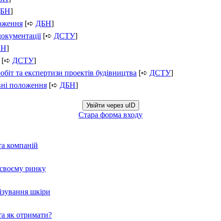
БН
]
ложення
[➪
ДБН
]
документації
[➪
ДСТУ
]
БН
]
[➪
ДСТУ
]
обіт та експертизи проектів будівництва
[➪
ДСТУ
]
вні положення
[➪
ДБН
]
Увійти через uID
Стара форма входу
та компаній
а своєму ринку
нізування шкіри
а як отримати?