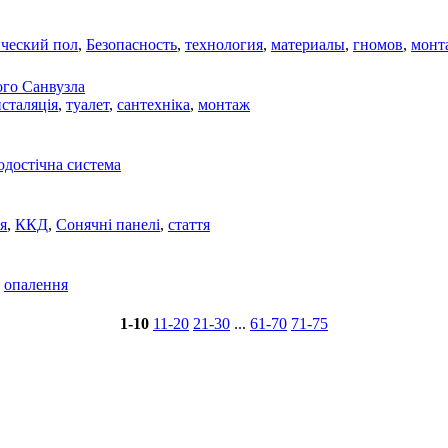
ический пол
,
Безопасность
,
технология
,
материалы
,
гномов
,
монт
ого Санвузла
нсталяція
,
туалет
,
сантехніка
,
монтаж
одостічна система
я
,
ККД
,
Сонячні панелі
,
стаття
,
опалення
1-10
11-20
21-30
...
61-70
71-75