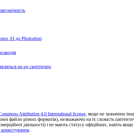
овговічність
вних AI до Photoshop
розводів
ивляться на це скептично
Commons Attribution 4.0 International license
, якщо не зазначено інш
ронні файли різних форматів), незважаючи на їх схожість (автент
ерційної діяльності) і не мають статусу офіційних, навіть якщо ц
з користувачем
.