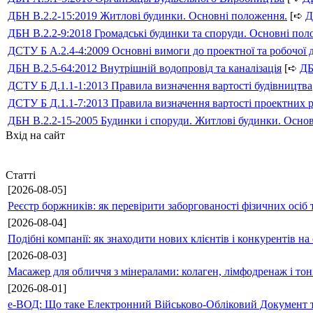
ДБН В.2.2-15:2019 Житлові будинки. Основні положення.
[➪
Д
ДБН В.2.2-9:2018 Громадські будинки та споруди. Основні по
ДСТУ Б А.2.4-4:2009 Основні вимоги до проектної та робочої 
ДБН В.2.5-64:2012 Внутрішній водопровід та каналізація
[➪
Д
ДСТУ Б Д.1.1-1:2013 Правила визначення вартості будівництва
ДСТУ Б Д.1.1-7:2013 Правила визначення вартості проектних р
ДБН В.2.2-15-2005 Будинки і споруди. Житлові будинки. Осно
Вхід на сайт
Статті
[2026-08-05]
Реєстр боржників: як перевірити заборгованості фізичних осіб 
[2026-08-04]
Подібні компанії: як знаходити нових клієнтів і конкурентів н
[2026-08-03]
Масажер для обличчя з мінералами: колаген, лімфодренаж і то
[2026-08-01]
е-ВОД: Що таке Електронний Військово-Обліковий Документ т