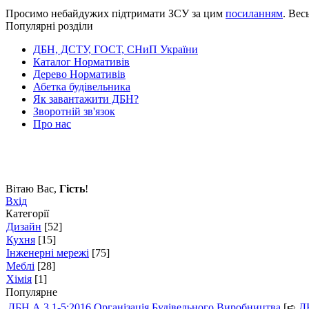
Просимо небайдужих підтримати ЗСУ за цим
посиланням
. Вес
Популярні розділи
ДБН, ДСТУ, ГОСТ, СНиП України
Каталог Нормативів
Дерево Нормативів
Абетка будівельника
Як завантажити ДБН?
Зворотній зв'язок
Про нас
Вітаю Вас
,
Гість
!
Вхід
Категорії
Дизайн
[52]
Кухня
[15]
Інженерні мережі
[75]
Меблі
[28]
Хімія
[1]
Популярне
ДБН А.3.1-5:2016 Організація Будівельного Виробництва
[➪
Д