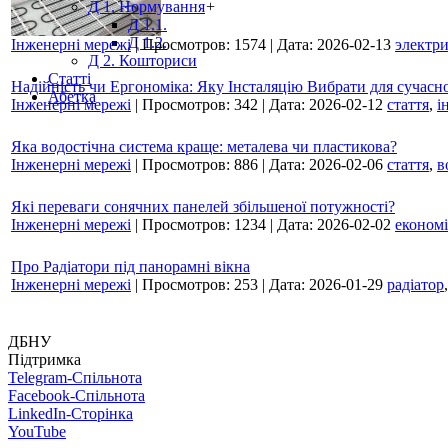
Д 1. Нормування
+
Д 1.1.
Д 1.2.
Інженерні мережі
|
Просмотров:
1574
|
Дата:
2026-02-13
электр
Д 2. Кошториси
Статті
Надійність чи Ергономіка: Яку Інсталяцію Вибрати для сучасн
Абетка
Інженерні мережі
|
Просмотров:
342
|
Дата:
2026-02-12
стаття
,
і
Яка водостічна система краще: металева чи пластикова?
Інженерні мережі
|
Просмотров:
886
|
Дата:
2026-02-06
стаття
,
в
Які переваги сонячних панелей збільшеної потужності?
Інженерні мережі
|
Просмотров:
1234
|
Дата:
2026-02-02
економі
Про Радіатори під панорамні вікна
Інженерні мережі
|
Просмотров:
253
|
Дата:
2026-01-29
радіатор
ДБНУ
Підтримка
Telegram-Спільнота
Facebook-Спільнота
LinkedIn-Сторінка
YouTube