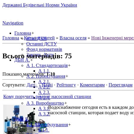
Державні Будівельні Норми України
Navigation
Головна
+
Головна
»
Каталог статей
»
Власна оселя
»
Нові Інженерні мере
Нові ДБН
Останні ДСТУ
Фонд нормативів
Всього матеріадів
:
75
Закони, Акти
ДБН А.
+
А 1. Стандартизація
+
А 1.1.
Показано матеріалів
:
1-10
А 2. Проектування
+
А 2.1.
Сортувати
:
Даті
·
Назві
·
Рейтингу
·
Коментарям
·
Переглядам
А 2.2.
А 2.3.
Кому поручить ремонт насосоной станции
А 2.4.
А 3. Виробництво
+
Водоснабжение сегодня есть в каждом до
А 3.1.
насосной станции, которая подает воду 
А 3.2.
ДБН Б.
+
Б 1. Містобудування
+
Б 1.1.