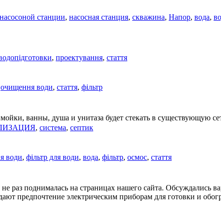
 насосоной станции
,
насосная станция
,
скважина
,
Напор
,
вода
,
в
водопідготовки
,
проектування
,
стаття
,
очищення води
,
стаття
,
фільтр
 мойки, ванны, душа и унитаза будет стекать в существующую сет
ЛИЗАЦИЯ
,
система
,
септик
я води
,
фільтр для води
,
вода
,
фільтр
,
осмос
,
стаття
не раз поднималась на страницах нашего сайта. Обсуждались в
дают предпочтение электрическим приборам для готовки и обог