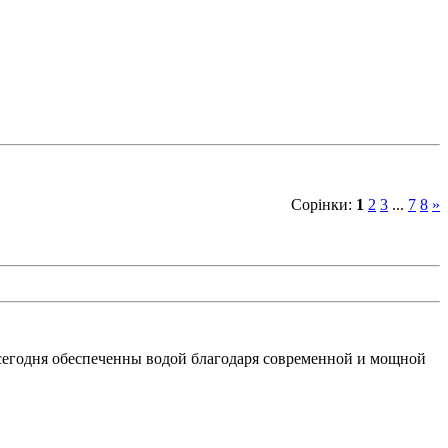
Сорінки
:
1
2
3
...
7
8
»
 сегодня обеспеченны водой благодаря современной и мощной