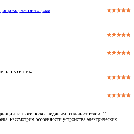
одопровод частного дома
ь или в септик.
ариации теплого пола с водяным теплоносителем. С
рева. Рассмотрим особенности устройства электрических