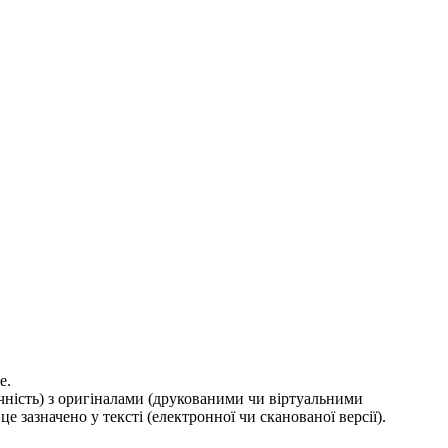
е.
ичність) з оригіналами (друкованими чи віртуальними
е зазначено у тексті (електронної чи сканованої версії).