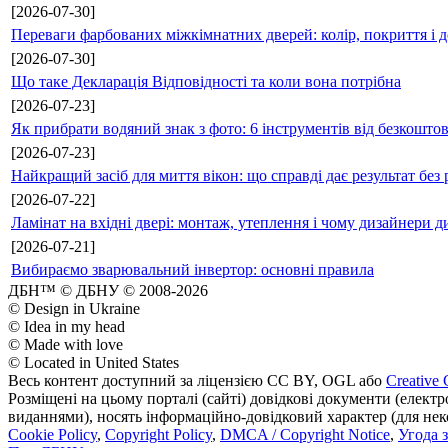
[2026-07-30]
Переваги фарбованих міжкімнатних дверей: колір, покриття і д
[2026-07-30]
Що таке Декларація Відповідності та коли вона потрібна
[2026-07-23]
Як прибрати водяний знак з фото: 6 інструментів від безкошто
[2026-07-23]
Найкращий засіб для миття вікон: що справді дає результат без 
[2026-07-22]
Ламінат на вхідні двері: монтаж, утеплення і чому дизайнери д
[2026-07-21]
Вибираємо зварювальний інвертор: основні правила
ДБН™ © ДБНУ © 2008-2026
© Design in Ukraine
© Idea in my head
© Made with love
© Located in United States
Весь контент доступний за ліцензією CC BY, OGL або
Creative 
Розміщені на цьому порталі (сайті) довідкові документи (елект
виданнями), носять інформаційно-довідковий характер (для неком
Cookie Policy
,
Copyright Policy
,
DMCA / Copyright Notice
,
Угода 