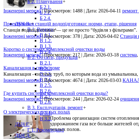
Б 2. Планування
+
Б 2.1.
Інженерні мережі
|
Просмотров:
1488
|
Дата:
2026-04-11
ремонт
Б 2.2.
Б 2.4.
Проектування станцій водопідготовки: норми, етапи, рішення
ДБН В.
+
В 1. Вимоги
+
Станція водопідготовки — це не просто “будівля з фільтрами”.
В 1.1.
Інженерні мережі
|
Просмотров:
378
|
Дата:
2026-04-02
Станція 
В 1.2.
В 1.3.
Коротко о системах комплексной очистки воды
В 1.4.
Інженерні мережі
|
Просмотров:
217
|
Дата:
2026-03-18
система
В 2. Об'єкти, продукція
+
В 2.1.
Канализация в своём доме
В 2.2.
Канализация - систему труб, по которым вода из умывальника,
В 2.3.
В 2.4.
Інженерні мережі
|
Просмотров:
4674
|
Дата:
2026-03-03
КАНА
В 2.5.
В 2.6.
Где купить системы комплексной очистки воды?
В 2.7.
Інженерні мережі
|
Просмотров:
244
|
Дата:
2026-02-24
очищенн
В 2.8.
В 3. Експлуатація, ремонт
+
О электрических теплых полах
В 3.1.
Проблема организации систем отопления 
В 3.2.
удорожанием газа все больше жителей от
ДБН Г.
+
теплых полов.
Г 1. Рекомендації
ДБН Д.
+