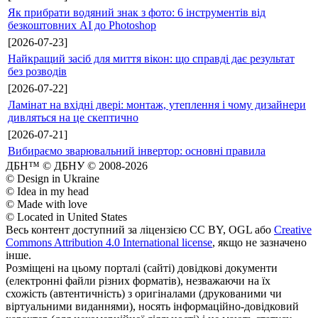
Як прибрати водяний знак з фото: 6 інструментів від
безкоштовних AI до Photoshop
[2026-07-23]
Найкращий засіб для миття вікон: що справді дає результат
без розводів
[2026-07-22]
Ламінат на вхідні двері: монтаж, утеплення і чому дизайнери
дивляться на це скептично
[2026-07-21]
Вибираємо зварювальний інвертор: основні правила
ДБН™ © ДБНУ © 2008-2026
© Design in Ukraine
© Idea in my head
© Made with love
© Located in United States
Весь контент доступний за ліцензією CC BY, OGL або
Creative
Commons Attribution 4.0 International license
, якщо не зазначено
інше.
Розміщені на цьому порталі (сайті) довідкові документи
(електронні файли різних форматів), незважаючи на їх
схожість (автентичність) з оригіналами (друкованими чи
віртуальними виданнями), носять інформаційно-довідковий