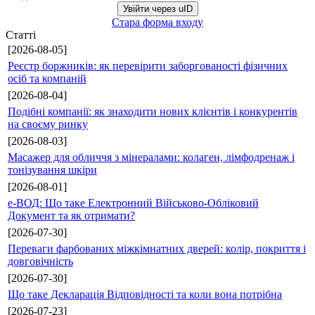
Увійти через uID
Стара форма входу
Статті
[2026-08-05]
Реєстр боржників: як перевірити заборгованості фізичних
осіб та компаній
[2026-08-04]
Подібні компанії: як знаходити нових клієнтів і конкурентів
на своєму ринку
[2026-08-03]
Масажер для обличчя з мінералами: колаген, лімфодренаж і
тонізування шкіри
[2026-08-01]
е-ВОД: Що таке Електронний Військово-Обліковий
Документ та як отримати?
[2026-07-30]
Переваги фарбованих міжкімнатних дверей: колір, покриття і
довговічність
[2026-07-30]
Що таке Декларація Відповідності та коли вона потрібна
[2026-07-23]