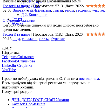
Важные нюансы во время выравнивания земли.
Д 1. Нормування
+
Геології та надра
|
Д 1.1.
Просмотров:
5713
|
Дата:
2022-
02-08
Выравнивание участка
Д 1.2.
,
статья
,
земля
,
геодезия
,
участок
Д 2. Кошториси
Статті
О бурении скважин
Абетка
Сегодня бурение скважин для воды широко востребовано
среди населения.
Геології та надра
|
Просмотров:
1182
|
Дата:
2020-
09-18
вода
,
скважена
,
статья
,
бурение
ДБНУ
Підтримка
Telegram-Спільнота
Facebook-Спільнота
LinkedIn-Сторінка
YouTube
Просимо небайдужих підтримати ЗСУ за цим
посиланням
.
Весь прибуток від банерної реклами ми передаємо на
підтримку України.
Популярні розділи
ДБН, ДСТУ, ГОСТ, СНиП України
Каталог Нормативів