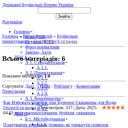
Державні Будівельні Норми України
Navigation
Головна
+
Головна
»
Каталог статей
»
Будівельне
Нові ДБН
проектування
»
Нові Геології та надра
Останні ДСТУ
Фонд нормативів
Закони, Акти
Всього матеріадів
:
6
ДБН А.
+
А 1. Стандартизація
+
А 1.1.
А 2. Проектування
+
Показано матеріалів
:
1-6
А 2.1.
А 2.2.
Сортувати
:
Даті
·
Назві
·
Рейтингу
·
Коментарям
·
А 2.3.
Переглядам
А 2.4.
А 3. Виробництво
+
Как Избежать Ошибок при Бурении Скважины для Воды
А 3.1.
Геології та надра
|
Просмотров:
337
|
Дата:
2025-
А 3.2.
04-01
пост
,
водопостачання
,
буріння
,
скважина
ДБН Б.
+
Б 1. Містобудування
+
Б 1.1.
Планування земельної ділянки: як уникнути помилок