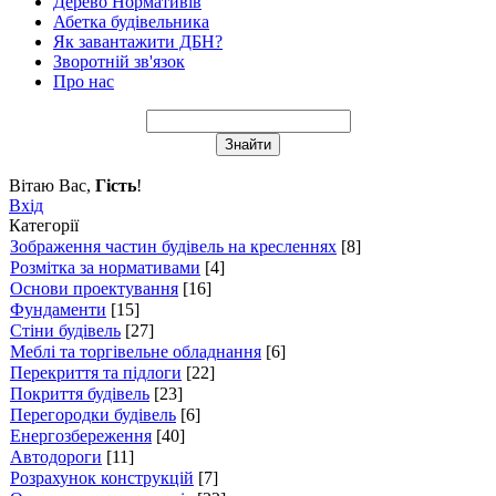
Дерево Нормативів
Абетка будівельника
Як завантажити ДБН?
Зворотній зв'язок
Про нас
Вітаю Вас
,
Гість
!
Вхід
Категорії
Зображення частин будівель на кресленнях
[8]
Розмітка за нормативами
[4]
Основи проектування
[16]
Фундаменти
[15]
Стіни будівель
[27]
Меблі та торгівельне обладнання
[6]
Перекриття та підлоги
[22]
Покриття будівель
[23]
Перегородки будівель
[6]
Енергозбереження
[40]
Автодороги
[11]
Розрахунок конструкцій
[7]