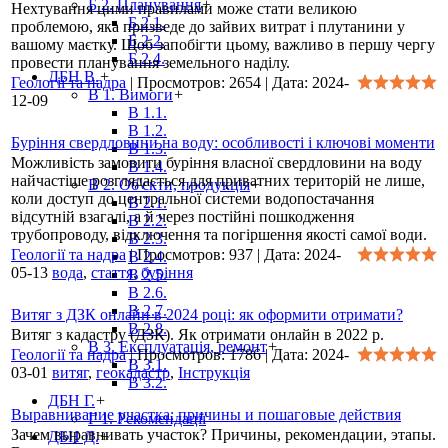
Б 2. Планування
+
Нехтування цими правилами може стати великою
Б 2.1.
проблемою, яка призведе до зайвих витрат і плутанини у
Б 2.2.
вашому маєтку. Щоб запобігти цьому, важливо в першу чергу
Б 2.4.
провести планування земельного наділу.
ДБН В.
+
Геології та надра
|
Просмотров:
2654
|
Дата:
2024-
В 1. Вимоги
+
12-09
В 1.1.
В 1.2.
Буріння свердловини на воду: особливості і ключові моменти
В 1.3.
Можливість замовити буріння власної свердловини на воду
В 1.4.
найчастіше розглядається для приватних територій не лише,
В 2. Об'єкти, продукція
+
коли доступ до центральної системи водопостачання
В 2.1.
відсутній взагалі, а й через постійні пошкодження
В 2.2.
трубопроводу, відключення та погіршення якості самої води.
В 2.3.
Геології та надра
|
Просмотров:
937
|
Дата:
2024-
В 2.4.
05-13
вода
,
стаття
,
буріння
В 2.5.
В 2.6.
В 2.7.
Витяг з ДЗК онлайн в 2024 році: як оформити отримати?
В 2.8.
Витяг з кадастру (ДЗК). Як отримати онлайн в 2022 р.
В 3. Експлуатація, ремонт
+
Геології та надра
|
Просмотров:
1786
|
Дата:
2024-
В 3.1.
03-01
витяг
,
геокадастр
,
Інструкція
В 3.2.
ДБН Г.
+
Выравнивание участка: причины и пошаговые действия
Г 1. Рекомендації
Зачем выравнивать участок? Причины, рекомендации, этапы.
ДБН Д.
+