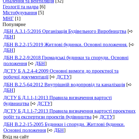
Опалення та вентиляція
[32]
Геології та надра
[6]
Містобудування
[5]
МНГ
[1]
Популярне
ДБН А.3.1-5:2016 Організація Будівельного Виробництва
[➪
ДБН
]
ДБН В.2.2-15:2019 Житлові будинки. Основні положення.
[➪
ДБН
]
ДБН В.2.2-9:2018 Громадські будинки та споруди. Основні
положення
[➪
ДБН
]
ДСТУ Б А.2.4-4:2009 Основні вимоги до проектної та
робочої документації
[➪
ДСТУ
]
ДБН В.2.5-64:2012 Внутрішній водопровід та каналізація
[➪
ДБН
]
ДСТУ Б Д.1.1-1:2013 Правила визначення вартості
будівництва
[➪
ДСТУ
]
ДСТУ Б Д.1.1-7:2013 Правила визначення вартості проектних
робіт та експертизи проектів будівництва
[➪
ДСТУ
]
ДБН В.2.2-15-2005 Будинки і споруди. Житлові будинки.
Основні положення
[➪
ДБН
]
Вхід на сайт