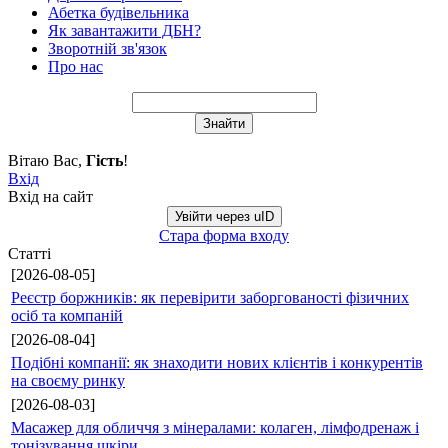
Абетка будівельника
Як завантажити ДБН?
Зворотній зв'язок
Про нас
Вітаю Вас
,
Гість
!
Вхід
Вхід на сайт
Увійти через uID
Стара форма входу
Статті
[2026-08-05]
Реєстр боржників: як перевірити заборгованості фізичних
осіб та компаній
[2026-08-04]
Подібні компанії: як знаходити нових клієнтів і конкурентів
на своєму ринку
[2026-08-03]
Масажер для обличчя з мінералами: колаген, лімфодренаж і
тонізування шкіри