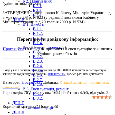
Б 2. Планування
+
будівництвом об'єктів
Б 2.1.
Б 2.2.
ЗАТВЕРДЖЕНО постановою Кабінету Міністрів України від
Б 2.4.
8 жовтня 2008 р. N 923 (у редакції постанови Кабінету
ДБН В.
+
Міністрів України від 20 травня 2009 р. N 534)
В 1. Вимоги
+
В 1.1.
В 1.2.
В 1.3.
Переглянути довідкову інформацію:
В 1.4.
В 2. Об'єкти, продукція
+
Проглянути
ПОРЯДОК прийняття в експлуатацію закінчених
В 2.1.
будівництвом об'єктів
В 2.2.
В 2.3.
В 2.4.
В 2.5.
Якщо у вас є запитання чи зауваження до ПОРЯДОК прийняття в експлуатацію
закінчених будівництвом об'єктів -
напишіть нам
, будемо раді Вам допомогти.
В 2.6.
В 2.7.
Категорія
:
Постанова
|
Добавил
:
Слідкуй за новими - підпишись на
В 2.8.
оновлення!
В 3. Експлуатація, ремонт
+
Переглядів
:
7611
|
Загрузок
:
1654
|
Рейтинг
:
4.5
/
5
, відгуків:
2
В 3.1.
В 3.2.
ДБН Г.
+
Корисний матеріал? Поширюй!
Г 1. Рекомендації
ДБН Д.
+