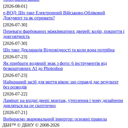
[2026-08-01]
е-ВОД: Що таке Електронний Військово-Обліковий
Документ та як отримати?
[2026-07-30]
Переваги фарбованих міжкімнатних дверей: колір, покриття і
довговічність
[2026-07-30]
Що таке Декларація Відповідності та коли вона потрібна
[2026-07-23]
Як прибрати водяний знак з фото: 6 інструментів від
безкоштовних AI до Photoshop
[2026-07-23]
Найкращий засіб для миття вікон: що справді дає результат
без розводів
[2026-07-22]
Ламінат на вхідні двері: монтаж, утеплення і чому дизайнери
дивляться на це скептично
[2026-07-21]
Вибираємо зварювальний інвертор: основні правила
ДБН™ © ДБНУ © 2008-2026