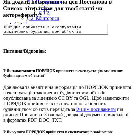
Як додати посилання на цей Постанова в
Д 1. Нормування
+
Д 1.1.
Список літератури для твоєї статті чи
Д 1.2.
автореферату?
Д 2. Кошториси
Статті
Абетка
Питання/Відповідь:
❔ Як завантажити ПОРЯДОК прийняття в експлуатацію закінчених
будівництвом об'єктів?
Довідкова та аналітична інформація по ПОРЯДОК прийняття
в експлуатацію закінчених будівництвом об'єктів
опублікована за ліцензією CC BY та OGL. Щоб завантажити
ПОРЯДОК прийняття в експлуатацію закінчених
будівництвом об'єктів перейдіть за
ᐉ цим посиланням
під
описом Постанова. Зазвичай довідкові документи викладені
в форматах PDF, DOC, TXT.
❔ Як купити ПОРЯДОК прийняття в експлуатацію закінчених