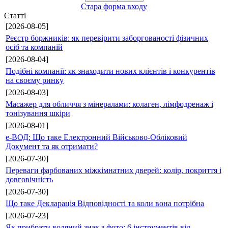
Стара форма входу
Статті
[2026-08-05]
Реєстр боржників: як перевірити заборгованості фізичних
осіб та компаній
[2026-08-04]
Подібні компанії: як знаходити нових клієнтів і конкурентів
на своєму ринку
[2026-08-03]
Масажер для обличчя з мінералами: колаген, лімфодренаж і
тонізування шкіри
[2026-08-01]
е-ВОД: Що таке Електронний Військово-Обліковий
Документ та як отримати?
[2026-07-30]
Переваги фарбованих міжкімнатних дверей: колір, покриття і
довговічність
[2026-07-30]
Що таке Декларація Відповідності та коли вона потрібна
[2026-07-23]
Як прибрати водяний знак з фото: 6 інструментів від