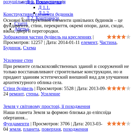
розущільнення
,
Реконструкція
Д 1. Нормування
+
Д 1.1.
Д 1.2.
Конструктивні елементи будинків
Д 2. Кошториси
Основні конструктивні елементи цивільних будинків – це
Статті
фундаменти, стіни, перекриття, окремі опори, дахи, сходи,
Абетка
вікна, двері й перегородки.
Зображення частин будівель на кресленнях
|
Просмотров:
12257
|
Дата:
2014-01-11
елемент
,
Частина
,
Будинок
,
Схема
Усиление стен
При ремонте сельскохозяйственных зданий и сооружений не
только восстанавливают строительные конструкции, но и
придают зданиям эстетический внешний вид для улучшения
архитектурного облика села.
Стіни будівель
|
Просмотров:
5528
|
Дата:
2013-09-
24
ремонт
,
стены
,
Усиление
Земля у світовому просторі, її походження
Наша планета Земля за формою близька до еліпсоїда
обертання...
Фундаменти
|
Просмотров:
3706
|
Дата:
2013-03-
04
земля
,
планета
,
поверхня
,
походження