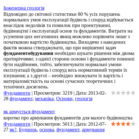
Інженерна геологія
Відповідно до світової статистики 80 % усіх порушень
нормальних умов експлуатації будівель і споруд відбувається
внаслідок недоліків та помилок при проектуванні,
будівництві і експлуатації основ та фундаментів. Витрати на
усунення цих негативних явищ можливо порівняти лише з
початковою вартістю будівництва. Виходячи з наведених
фактів можна стверджувати, що при вирішенні задач
фундаментобудування
необхідно шукати рішення між двома
протиріччями: з однієї сторони основи і фундаменти повинні
бути надійними, тобто, забезпечувати нормальні умови
експлуатації будівель і споруд весь нормативний термін їх
існування; а з другої – необхідно знижувати їх вартість і
матеріаломісткість на основі сучасних теоретичних і
технічних досягнень.
Фундаменти
|
Просмотров:
3219
|
Дата:
2013-02-
28
фундамент
,
механіка
,
Основи
,
геологія
як армується фундамент
коротко про армування фундаментів для малого будівництва
Фундаменти
|
Просмотров:
5013
|
Дата:
2012-07-
27
як?
,
Будинок
,
основа
,
фундамент
,
армування