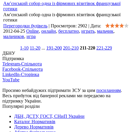
Ам’єнський собор одна із фірмових візитівок французької
готики
Ам’єнський собор одна із фірмових візитівок французької
готики
Перегородки будівель
|
Просмотров:
2902
|
Дата:
2012-04-25
Online
,
онлайн
,
бесплатно
,
играть
,
мальчик
,
мальчиков
,
игра
1-10
11-20
...
191-200
201-210
211-220
221-229
ДБНУ
Підтримка
Telegram-Спільнота
Facebook-Спільнота
LinkedIn-Сторінка
YouTube
Просимо небайдужих підтримати ЗСУ за цим
посиланням
.
Весь прибуток від банерної реклами ми передаємо на
підтримку України.
Популярні розділи
ДБН, ДСТУ, ГОСТ, СНиП України
Каталог Нормативів
Дерево Нормативів