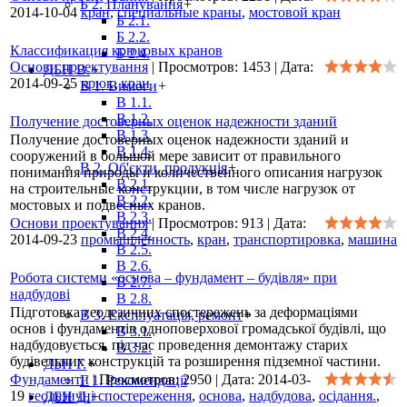
Б 2. Планування
+
2014-10-04
кран
,
специальные краны
,
мостовой кран
Б 2.1.
Б 2.2.
Классификация крюковых кранов
Б 2.4.
Основи проектування
|
Просмотров:
1453
|
Дата:
ДБН В.
+
2014-09-25
крюк
,
кран
В 1. Вимоги
+
В 1.1.
В 1.2.
Получение достоверных оценок надежности зданий
В 1.3.
Получение достоверных оценок надежности зданий и
В 1.4.
сооружений в большой мере зависит от правильного
В 2. Об'єкти, продукція
+
понимания природы и количественного описания нагрузок
В 2.1.
на строительные конструкции, в том числе нагрузок от
В 2.2.
мостовых и подвесных кранов.
В 2.3.
Основи проектування
|
Просмотров:
913
|
Дата:
В 2.4.
2014-09-23
промышленность
,
кран
,
транспортировка
,
машина
В 2.5.
В 2.6.
Робота системи «основа – фундамент – будівля» при
В 2.7.
надбудові
В 2.8.
Підготовка геодезичних спостережень за деформаціями
В 3. Експлуатація, ремонт
+
основ і фундаментів одноповерхової громадської будівлі, що
В 3.1.
надбудовується, під час проведення демонтажу старих
В 3.2.
будівельних конструкцій та розширення підземної частини.
ДБН Г.
+
Фундаменти
|
Просмотров:
2950
|
Дата:
2014-03-
Г 1. Рекомендації
19
геодезичні спостереження
,
основа
,
надбудова
,
осідання.
,
ДБН Д.
+