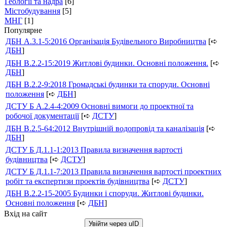
Геології та надра
[6]
Містобудування
[5]
МНГ
[1]
Популярне
ДБН А.3.1-5:2016 Організація Будівельного Виробництва
[➪
ДБН
]
ДБН В.2.2-15:2019 Житлові будинки. Основні положення.
[➪
ДБН
]
ДБН В.2.2-9:2018 Громадські будинки та споруди. Основні
положення
[➪
ДБН
]
ДСТУ Б А.2.4-4:2009 Основні вимоги до проектної та
робочої документації
[➪
ДСТУ
]
ДБН В.2.5-64:2012 Внутрішній водопровід та каналізація
[➪
ДБН
]
ДСТУ Б Д.1.1-1:2013 Правила визначення вартості
будівництва
[➪
ДСТУ
]
ДСТУ Б Д.1.1-7:2013 Правила визначення вартості проектних
робіт та експертизи проектів будівництва
[➪
ДСТУ
]
ДБН В.2.2-15-2005 Будинки і споруди. Житлові будинки.
Основні положення
[➪
ДБН
]
Вхід на сайт
Увійти через uID