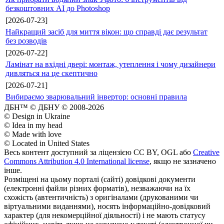
безкоштовних AI до Photoshop
[2026-07-23]
Найкращий засіб для миття вікон: що справді дає результат
без розводів
[2026-07-22]
Ламінат на вхідні двері: монтаж, утеплення і чому дизайнери
дивляться на це скептично
[2026-07-21]
Вибираємо зварювальний інвертор: основні правила
ДБН™ © ДБНУ © 2008-2026
© Design in Ukraine
© Idea in my head
© Made with love
© Located in United States
Весь контент доступний за ліцензією CC BY, OGL або
Creative
Commons Attribution 4.0 International license
, якщо не зазначено
інше.
Розміщені на цьому порталі (сайті) довідкові документи
(електронні файли різних форматів), незважаючи на їх
схожість (автентичність) з оригіналами (друкованими чи
віртуальними виданнями), носять інформаційно-довідковий
характер (для некомерційної діяльності) і не мають статусу