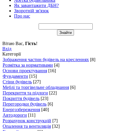
Абетка будівельника
Як завантажити ДБН?
Зворотній зв'язок
Про нас
Вітаю Вас
,
Гість
!
Вхід
Категорії
Зображення частин будівель на кресленнях
[8]
Розмітка за нормативами
[4]
Основи проектування
[16]
Фундаменти
[15]
Стіни будівель
[27]
Меблі та торгівельне обладнання
[6]
Перекриття та підлоги
[22]
Покриття будівель
[23]
Перегородки будівель
[6]
Енергозбереження
[40]
Автодороги
[11]
Розрахунок конструкцій
[7]
Опалення та вентиляція
[32]