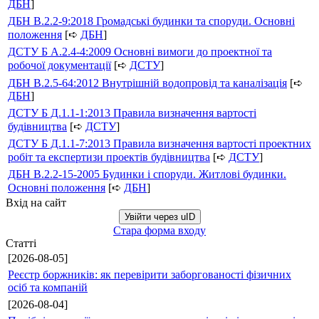
ДБН
]
ДБН В.2.2-9:2018 Громадські будинки та споруди. Основні
положення
[➪
ДБН
]
ДСТУ Б А.2.4-4:2009 Основні вимоги до проектної та
робочої документації
[➪
ДСТУ
]
ДБН В.2.5-64:2012 Внутрішній водопровід та каналізація
[➪
ДБН
]
ДСТУ Б Д.1.1-1:2013 Правила визначення вартості
будівництва
[➪
ДСТУ
]
ДСТУ Б Д.1.1-7:2013 Правила визначення вартості проектних
робіт та експертизи проектів будівництва
[➪
ДСТУ
]
ДБН В.2.2-15-2005 Будинки і споруди. Житлові будинки.
Основні положення
[➪
ДБН
]
Вхід на сайт
Увійти через uID
Стара форма входу
Статті
[2026-08-05]
Реєстр боржників: як перевірити заборгованості фізичних
осіб та компаній
[2026-08-04]