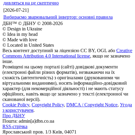
дивляться на це скептично
[2026-07-21]
Вибираємо зварювальний інвертор: основні правила
ДБН™ © ДБНУ © 2008-2026
© Design in Ukraine
© Idea in my head
© Made with love
© Located in United States
Весь контент доступний за ліцензією CC BY, OGL або
Creative
Commons Attribution 4.0 International license
, якщо не зазначено
інше.
Розміщені на цьому порталі (сайті) довідкові документи
(електронні файли різних форматів), незважаючи на їх
схожість (автентичність) з оригіналами (друкованими чи
віртуальними виданнями), носять інформаційно-довідковий
характер (для некомерційної діяльності) і не мають статусу
офіційних, навіть якщо це зазначено у тексті (електронної чи
сканованої версії).
Cookie Policy
,
Copyright Policy
,
DMCA / Copyright Notice
,
Угода
з користувачем
.
Про ДБНУ
Пошта: admin[а]dbn.co.ua
RSS-стрічка
Ярославський пров. 1/3 Київ, 04071