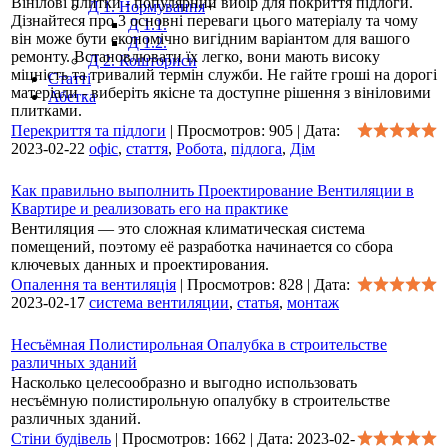
Вінілові плитки - популярний вибір для покриття підлоги.
Д 1. Нормування
+
Дізнайтеся про 3 основні переваги цього матеріалу та чому
Д 1.1.
він може бути економічно вигідним варіантом для вашого
Д 1.2.
ремонту. Встановлювати їх легко, вони мають високу
Д 2. Кошториси
міцність та тривалий термін служби. Не гайте гроші на дорогі
Статті
матеріали - виберіть якісне та доступне рішення з вініловими
Абетка
плитками.
Перекриття та підлоги
|
Просмотров:
905
|
Дата:
2023-02-22
офіс
,
стаття
,
Робота
,
підлога
,
Дім
Как правильно выполнить Проектирование Вентиляции в
Квартире и реализовать его на практике
Вентиляция — это сложная климатическая система
помещений, поэтому её разработка начинается со сбора
ключевых данных и проектирования.
Опалення та вентиляція
|
Просмотров:
828
|
Дата:
2023-02-17
система вентиляции
,
статья
,
монтаж
Несъёмная Полистирольная Опалубка в строительстве
различных зданий
Насколько целесообразно и выгодно использовать
несъёмную полистирольную опалубку в строительстве
различных зданий.
Стіни будівель
|
Просмотров:
1662
|
Дата:
2023-02-