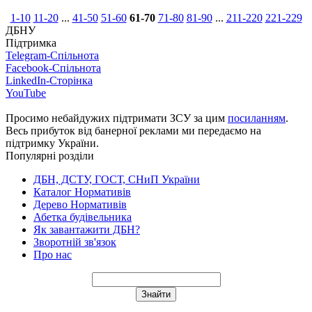
1-10
11-20
...
41-50
51-60
61-70
71-80
81-90
...
211-220
221-229
ДБНУ
Підтримка
Telegram-Спільнота
Facebook-Спільнота
LinkedIn-Сторінка
YouTube
Просимо небайдужих підтримати ЗСУ за цим
посиланням
.
Весь прибуток від банерної реклами ми передаємо на
підтримку України.
Популярні розділи
ДБН, ДСТУ, ГОСТ, СНиП України
Каталог Нормативів
Дерево Нормативів
Абетка будівельника
Як завантажити ДБН?
Зворотній зв'язок
Про нас