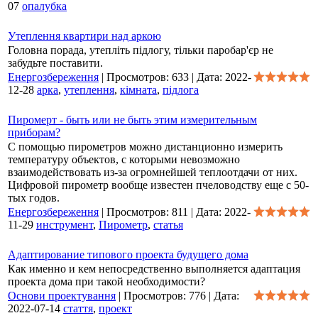
07
опалубка
Утеплення квартири над аркою
Головна порада, утепліть підлогу, тільки паробар'єр не
забудьте поставити.
Енергозбереження
|
Просмотров:
633
|
Дата:
2022-
12-28
арка
,
утеплення
,
кімната
,
підлога
Пиромерт - быть или не быть этим измерительным
приборам?
С помощью пирометров можно дистанционно измерить
температуру объектов, с которыми невозможно
взаимодействовать из-за огромнейшей теплоотдачи от них.
Цифровой пирометр вообще известен пчеловодству еще с 50-
тых годов.
Енергозбереження
|
Просмотров:
811
|
Дата:
2022-
11-29
инструмент
,
Пирометр
,
статья
Адаптирование типового проекта будущего дома
Как именно и кем непосредственно выполняется адаптация
проекта дома при такой необходимости?
Основи проектування
|
Просмотров:
776
|
Дата:
2022-07-14
стаття
,
проект