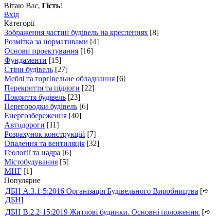
Вітаю Вас
,
Гість
!
Вхід
Категорії
Зображення частин будівель на кресленнях
[8]
Розмітка за нормативами
[4]
Основи проектування
[16]
Фундаменти
[15]
Стіни будівель
[27]
Меблі та торгівельне обладнання
[6]
Перекриття та підлоги
[22]
Покриття будівель
[23]
Перегородки будівель
[6]
Енергозбереження
[40]
Автодороги
[11]
Розрахунок конструкцій
[7]
Опалення та вентиляція
[32]
Геології та надра
[6]
Містобудування
[5]
МНГ
[1]
Популярне
ДБН А.3.1-5:2016 Організація Будівельного Виробництва
[➪
ДБН
]
ДБН В.2.2-15:2019 Житлові будинки. Основні положення.
[➪