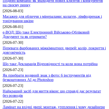
Подібні компанії: як знаходити нових клієнтів і конкурентів
на своєму ринку
[2026-08-03]
Масажер для обличчя з мінералами: колаген, лімфодренаж і
тонізування шкіри
[2026-08-01]
е-ВОД: Що таке Електронний Військово-Обліковий
Документ та як отримати?
[2026-07-30]
Переваги фарбованих міжкімнатних дверей: колір, покриття і
довговічність
[2026-07-30]
Що таке Декларація Відповідності та коли вона потрібна
[2026-07-23]
Як прибрати водяний знак з фото: 6 інструментів від
безкоштовних AI до Photoshop
[2026-07-23]
Найкращий засіб для миття вікон: що справді дає результат
без розводів
[2026-07-22]
Ламінат на вхідні двері: монтаж, утеплення і чому дизайнери