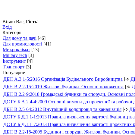
Вітаю Вас
,
Гість
!
Вхід
Категорії
Для дому та дачі
[46]
Для промисловості
[41]
Микроклімат
[13]
Military-tech
[3]
Інструмент
[4]
Транспорт
[3]
Популярне
ДБН А.3.1-5:2016 Організація Будівельного Виробництва
[➪
Д
ДБН В.2.2-15:2019 Житлові будинки. Основні положення.
[➪
Д
ДБН В.2.2-9:2018 Громадські будинки та споруди. Основні по
ДСТУ Б А.2.4-4:2009 Основні вимоги до проектної та робочої 
ДБН В.2.5-64:2012 Внутрішній водопровід та каналізація
[➪
Д
ДСТУ Б Д.1.1-1:2013 Правила визначення вартості будівництва
ДСТУ Б Д.1.1-7:2013 Правила визначення вартості проектних р
ДБН В.2.2-15-2005 Будинки і споруди. Житлові будинки. Осно