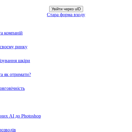
Увійти через uID
Стара форма входу
та компаній
а своєму ринку
нізування шкіри
а як отримати?
овговічність
вних AI до Photoshop
розводів