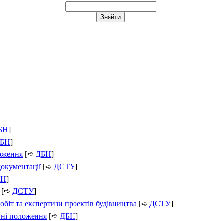
БН
]
БН
]
ложення
[➪
ДБН
]
документації
[➪
ДСТУ
]
БН
]
[➪
ДСТУ
]
обіт та експертизи проектів будівництва
[➪
ДСТУ
]
вні положення
[➪
ДБН
]