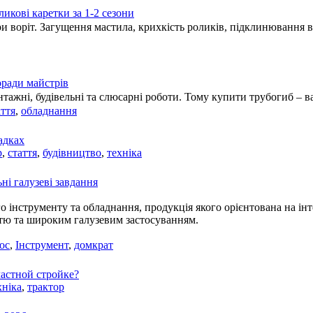
ликові каретки за 1-2 сезони
 воріт. Загущення мастила, крихкість роликів, підклинювання в
оради майстрів
онтажні, будівельні та слюсарні роботи. Тому купити трубогиб –
аття
,
обладнання
адках
р
,
стаття
,
будівництво
,
техніка
ні галузеві завдання
нструменту та обладнання, продукція якого орієнтована на інте
стю та широким галузевим застосуванням.
ос
,
Інструмент
,
домкрат
астной стройке?
хніка
,
трактор