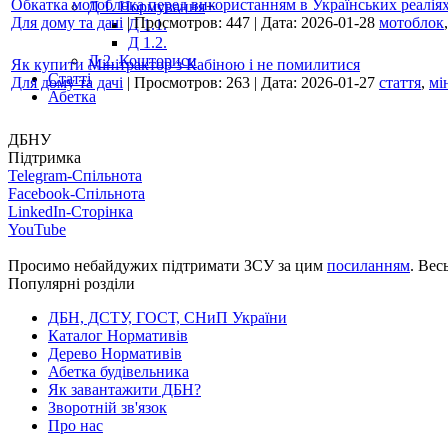
Обкатка мотоблока перед використанням в Українських реаліях
Д 1. Нормування
+
Для дому та дачі
|
Просмотров:
447
|
Дата:
2026-01-28
мотоблок
Д 1.1.
Д 1.2.
Д 2. Кошториси
Як купити Мінітрактор з Кабіною і не помилитися
Статті
Для дому та дачі
|
Просмотров:
263
|
Дата:
2026-01-27
стаття
,
мі
Абетка
ДБНУ
Підтримка
Telegram-Спільнота
Facebook-Спільнота
LinkedIn-Сторінка
YouTube
Просимо небайдужих підтримати ЗСУ за цим
посиланням
. Вес
Популярні розділи
ДБН, ДСТУ, ГОСТ, СНиП України
Каталог Нормативів
Дерево Нормативів
Абетка будівельника
Як завантажити ДБН?
Зворотній зв'язок
Про нас