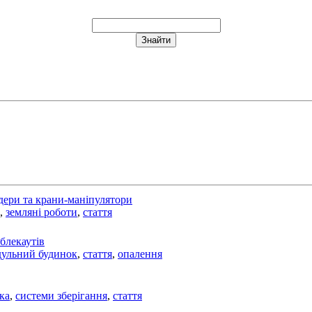
йдери та крани-маніпулятори
,
земляні роботи
,
стаття
блекаутів
ульний будинок
,
стаття
,
опалення
ка
,
системи зберігання
,
стаття