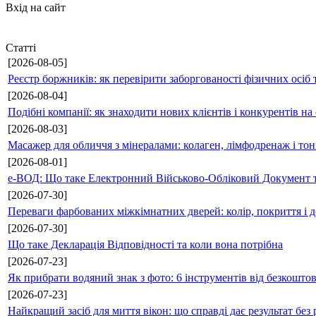
Вхід на сайт
Статті
[2026-08-05]
Реєстр боржників: як перевірити заборгованості фізичних осіб 
[2026-08-04]
Подібні компанії: як знаходити нових клієнтів і конкурентів н
[2026-08-03]
Масажер для обличчя з мінералами: колаген, лімфодренаж і то
[2026-08-01]
е-ВОД: Що таке Електронний Військово-Обліковий Документ т
[2026-07-30]
Переваги фарбованих міжкімнатних дверей: колір, покриття і д
[2026-07-30]
Що таке Декларація Відповідності та коли вона потрібна
[2026-07-23]
Як прибрати водяний знак з фото: 6 інструментів від безкошто
[2026-07-23]
Найкращий засіб для миття вікон: що справді дає результат без 