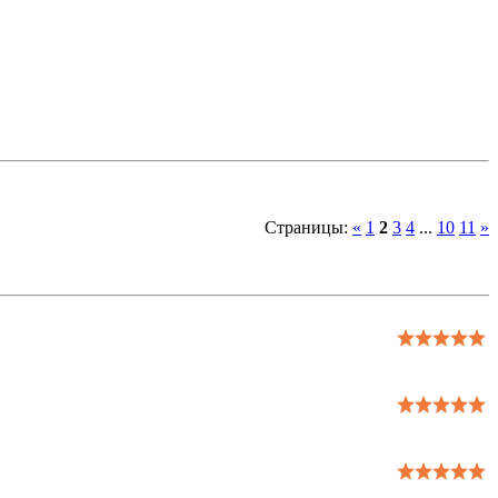
Страницы
:
«
1
2
3
4
...
10
11
»