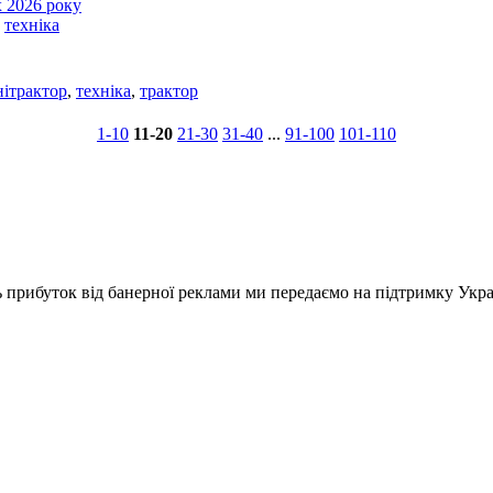
 2026 року
,
техніка
нітрактор
,
техніка
,
трактор
1-10
11-20
21-30
31-40
...
91-100
101-110
ь прибуток від банерної реклами ми передаємо на підтримку Укра