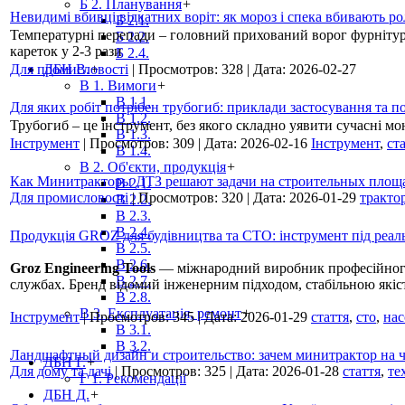
Б 2. Планування
+
Невидимі вбивці відкатних воріт: як мороз і спека вбивають ро
Б 2.1.
Температурні перепади – головний прихований ворог фурнітури
Б 2.2.
кареток у 2-3 рази
Б 2.4.
Для промисловості
ДБН В.
+
|
Просмотров:
328
|
Дата:
2026-02-27
В 1. Вимоги
+
В 1.1.
Для яких робіт потрібен трубогиб: приклади застосування та п
В 1.2.
Трубогиб – це інструмент, без якого складно уявити сучасні м
В 1.3.
Інструмент
|
Просмотров:
309
|
Дата:
2026-02-16
Інструмент
,
ст
В 1.4.
В 2. Об'єкти, продукція
+
Как Минитракторы ДТЗ решают задачи на строительных площ
В 2.1.
Для промисловості
|
Просмотров:
320
|
Дата:
2026-01-29
тракто
В 2.2.
В 2.3.
В 2.4.
Продукція GROZ для будівництва та СТО: інструмент під реаль
В 2.5.
В 2.6.
Groz Engineering Tools
— міжнародний виробник професійного і
В 2.7.
службах. Бренд відомий інженерним підходом, стабільною які
В 2.8.
В 3. Експлуатація, ремонт
+
Інструмент
|
Просмотров:
345
|
Дата:
2026-01-29
стаття
,
сто
,
нас
В 3.1.
В 3.2.
Ландшафтный дизайн и строительство: зачем минитрактор на ч
ДБН Г.
+
Для дому та дачі
|
Просмотров:
325
|
Дата:
2026-01-28
стаття
,
те
Г 1. Рекомендації
ДБН Д.
+