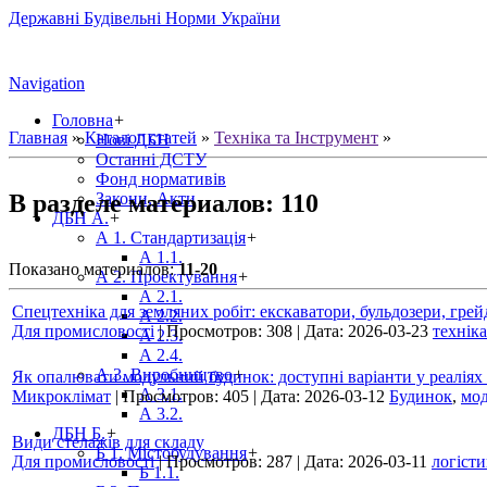
Державні Будівельні Норми України
Navigation
Головна
+
Главная
»
Каталог статей
»
Техніка та Інструмент
»
Нові ДБН
Останні ДСТУ
Фонд нормативів
В разделе материалов
:
110
Закони, Акти
ДБН А.
+
А 1. Стандартизація
+
А 1.1.
Показано материалов
:
11-20
А 2. Проектування
+
А 2.1.
Спецтехніка для земляних робіт: екскаватори, бульдозери, гре
А 2.2.
Для промисловості
|
Просмотров:
308
|
Дата:
2026-03-23
техніка
А 2.3.
А 2.4.
А 3. Виробництво
+
Як опалювати модульний будинок: доступні варіанти у реаліях 
А 3.1.
Микроклімат
|
Просмотров:
405
|
Дата:
2026-03-12
Будинок
,
мод
А 3.2.
ДБН Б.
+
Види стелажів для складу
Б 1. Містобудування
+
Для промисловості
|
Просмотров:
287
|
Дата:
2026-03-11
логісти
Б 1.1.