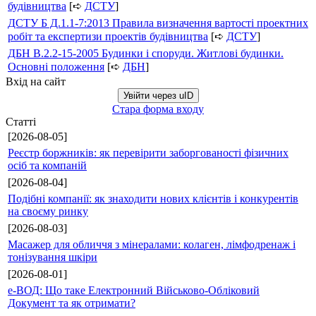
будівництва
[➪
ДСТУ
]
ДСТУ Б Д.1.1-7:2013 Правила визначення вартості проектних
робіт та експертизи проектів будівництва
[➪
ДСТУ
]
ДБН В.2.2-15-2005 Будинки і споруди. Житлові будинки.
Основні положення
[➪
ДБН
]
Вхід на сайт
Увійти через uID
Стара форма входу
Статті
[2026-08-05]
Реєстр боржників: як перевірити заборгованості фізичних
осіб та компаній
[2026-08-04]
Подібні компанії: як знаходити нових клієнтів і конкурентів
на своєму ринку
[2026-08-03]
Масажер для обличчя з мінералами: колаген, лімфодренаж і
тонізування шкіри
[2026-08-01]
е-ВОД: Що таке Електронний Військово-Обліковий
Документ та як отримати?