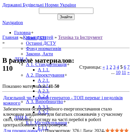
Державні Будівельні Норми України
Navigation
Головна
+
Главная
»
Каталог статей
»
Техніка та Інструмент
Нові ДБН
»
Останні ДСТУ
Фонд нормативів
Закони, Акти
В разделе материалов
:
ДБН А.
+
А 1. Стандартизація
+
110
Страницы
:
«
1
2
3
4
5
6
7
А 1.1.
...
10
11
»
А 2. Проектування
+
А 2.1.
А 2.2.
Показано материалов
:
41-50
А 2.3.
А 2.4.
Дизельний чи газовий генератор - ТОП переваг і недоліків
А 3. Виробництво
+
кожного
А 3.1.
Забезпечення безперебійного енергопостачання стало
А 3.2.
ключовим завданням для багатьох споживачів у сучасному
ДБН Б.
+
світі, особливо з огляду на часті перебої в роботі
Б 1. Містобудування
+
централізованих електромереж.
Б 1.1.
Для промисловості
|
Просмотров:
376
|
Дата:
2024-