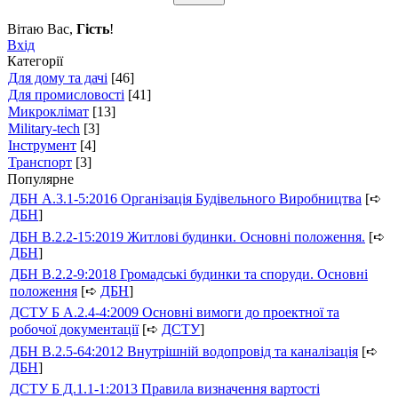
Вітаю Вас
,
Гість
!
Вхід
Категорії
Для дому та дачі
[46]
Для промисловості
[41]
Микроклімат
[13]
Military-tech
[3]
Інструмент
[4]
Транспорт
[3]
Популярне
ДБН А.3.1-5:2016 Організація Будівельного Виробництва
[➪
ДБН
]
ДБН В.2.2-15:2019 Житлові будинки. Основні положення.
[➪
ДБН
]
ДБН В.2.2-9:2018 Громадські будинки та споруди. Основні
положення
[➪
ДБН
]
ДСТУ Б А.2.4-4:2009 Основні вимоги до проектної та
робочої документації
[➪
ДСТУ
]
ДБН В.2.5-64:2012 Внутрішній водопровід та каналізація
[➪
ДБН
]
ДСТУ Б Д.1.1-1:2013 Правила визначення вартості