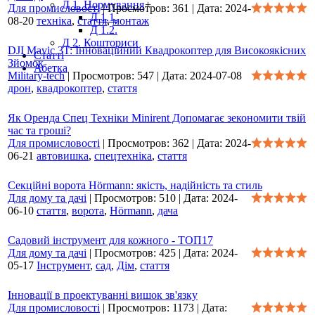
Д 1. Нормування
+
Для промисловості
|
Просмотров:
361
|
Дата:
2024-
Д 1.1.
08-20
техніка
,
стаття
,
монтаж
Д 1.2.
Д 2. Кошториси
DJI Mavic 3T: Інноваційний Квадрокоптер для Високоякісних
Статті
Зйомок
Абетка
Military-tech
|
Просмотров:
547
|
Дата:
2024-07-08
дрон
,
квадрокоптер
,
стаття
Як Оренда Спец Техніки Minirent Допомагає зекономити твій
час та гроші?
Для промисловості
|
Просмотров:
362
|
Дата:
2024-
06-21
автовишка
,
спецтехніка
,
стаття
Секційні ворота Hörmann: якість, надійність та стиль
Для дому та дачі
|
Просмотров:
510
|
Дата:
2024-
06-10
стаття
,
ворота
,
Hörmann
,
дача
Садовий інструмент для кожного - ТОП17
Для дому та дачі
|
Просмотров:
425
|
Дата:
2024-
05-17
Інструмент
,
сад
,
Дім
,
стаття
Інновації в проектуванні вишок зв'язку
Для промисловості
|
Просмотров:
1173
|
Дата: