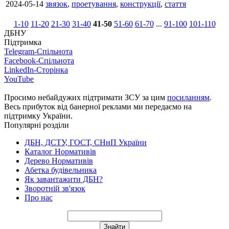
2024-05-14
звязок
,
проетування
,
конструкції
,
стаття
1-10
11-20
21-30
31-40
41-50
51-60
61-70
...
91-100
101-110
ДБНУ
Підтримка
Telegram-Спільнота
Facebook-Спільнота
LinkedIn-Сторінка
YouTube
Просимо небайдужих підтримати ЗСУ за цим
посиланням
.
Весь прибуток від банерної реклами ми передаємо на
підтримку України.
Популярні розділи
ДБН, ДСТУ, ГОСТ, СНиП України
Каталог Нормативів
Дерево Нормативів
Абетка будівельника
Як завантажити ДБН?
Зворотній зв'язок
Про нас