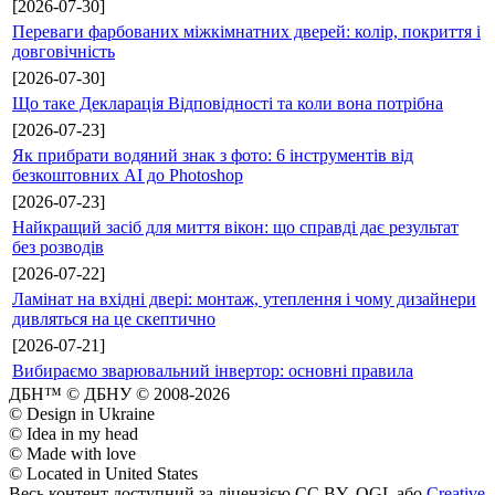
[2026-07-30]
Переваги фарбованих міжкімнатних дверей: колір, покриття і
довговічність
[2026-07-30]
Що таке Декларація Відповідності та коли вона потрібна
[2026-07-23]
Як прибрати водяний знак з фото: 6 інструментів від
безкоштовних AI до Photoshop
[2026-07-23]
Найкращий засіб для миття вікон: що справді дає результат
без розводів
[2026-07-22]
Ламінат на вхідні двері: монтаж, утеплення і чому дизайнери
дивляться на це скептично
[2026-07-21]
Вибираємо зварювальний інвертор: основні правила
ДБН™ © ДБНУ © 2008-2026
© Design in Ukraine
© Idea in my head
© Made with love
© Located in United States
Весь контент доступний за ліцензією CC BY, OGL або
Creative