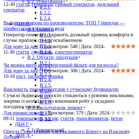
Б 2. Планування
+
12-30
стаття
,
генератор
,
газовий генератор
,
дизельний
Б 2.1.
генератор
Б 2.2.
Б 2.4.
Выбор генератора по производителю: ТОП 7 брендов —
ДБН В.
+
профессионалов своего дела
В 1. Вимоги
+
Генератор помогает сохранить должный уровень комфорта в
В 1.1.
случае проблем с энергоснабжением.
В 1.2.
В 1.3.
Для дому та дачі
|
Просмотров:
548
|
Дата:
2024-
В 1.4.
11-30
стаття
,
генератор
,
електрогенератор
В 2. Об'єкти, продукція
+
В 2.1.
Чи можна мити антиалергенний фільтр для пилососа?
В 2.2.
Для дому та дачі
|
Просмотров:
306
|
Дата:
2024-
В 2.3.
10-18
пост
,
пилосос
,
техніка
В 2.4.
В 2.5.
Важливість трансформаторів у сучасному будівництві
В 2.6.
Сучасні будівельні проєкти стикаються з різними викликами,
В 2.7.
зокрема із необхідністю виконання робіт у складних
В 2.8.
погодних умовах.
В 3. Експлуатація, ремонт
+
Для промисловості
|
Просмотров:
579
|
Дата:
2024-
В 3.1.
09-11
температура
,
нагрів
,
стаття
,
трансформатор
,
бетон
В 3.2.
ДБН Г.
+
Г 1. Рекомендації
Оренда Спец-Техніки для Рекламного Бізнесу на Власному
ДБН Д.
+
Досвіді