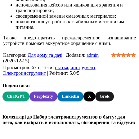
использования кейсов или ящиков для хранения и
транспортировки;
своевременной замены смазочных материалов;
подключения устройств к стабильным источникам
питания.
Также предотвратить преждевременное изнашивание
устройств поможет аккуратное обращение с ними.
Категория
:
Для дому та дачі
|
Добавил
:
admin
(2020-12-15)
Просмотров
:
675
|
Теги
:
статья
,
инструмент
,
Электроинструмент
|
Рейтинг
:
5.0
/
5
Поділитися:
ChatGPT
Perplexity
LinkedIn
X
Grok
Коментарі до Набор электроинструментов в быту: для
чего, как выбрать и использовать, обговорення та відгуки: