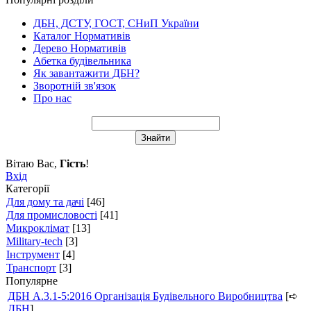
ДБН, ДСТУ, ГОСТ, СНиП України
Каталог Нормативів
Дерево Нормативів
Абетка будівельника
Як завантажити ДБН?
Зворотній зв'язок
Про нас
Вітаю Вас
,
Гість
!
Вхід
Категорії
Для дому та дачі
[46]
Для промисловості
[41]
Микроклімат
[13]
Military-tech
[3]
Інструмент
[4]
Транспорт
[3]
Популярне
ДБН А.3.1-5:2016 Організація Будівельного Виробництва
[➪
ДБН
]