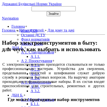
Державні Будівельні Норми України
Navigation
Головна
+
Головна
»
Каталог статей
»
Для дому та дачі
Нові ДБН
Останні ДСТУ
Фонд нормативів
Набор электроинструментов в быту:
Закони, Акти
ДБН А.
+
для чего, как выбрать и использовать
А 1. Стандартизація
+
А 1.1.
А 2. Проектування
+
С электроинструментами приходится сталкиваться не только
А 2.1.
профессиональным мастерам. Устройства для сверления,
А 2.2.
проделывания отверстий и шлифования служат добрую
А 2.3.
службу в решении бытовых вопросов. На выручку аматорам
А 2.4.
приходят многофункциональные наборы. В их состав входят
А 3. Виробництво
+
приспособления для строительных, ремонтных и других
А 3.1.
работ.
А 3.2.
ДБН Б.
+
Где может пригодиться набор инструментов
Б 1. Містобудування
+
Б 1.1.