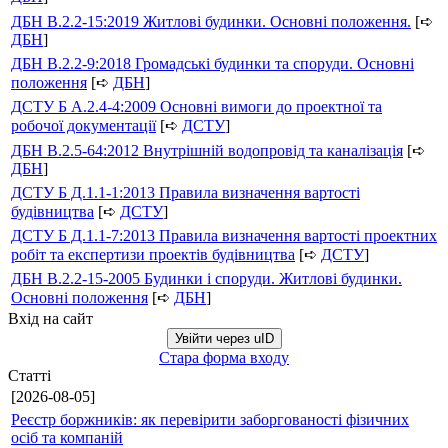
ДБН В.2.2-15:2019 Житлові будинки. Основні положення.
[➪
ДБН
]
ДБН В.2.2-9:2018 Громадські будинки та споруди. Основні
положення
[➪
ДБН
]
ДСТУ Б А.2.4-4:2009 Основні вимоги до проектної та
робочої документації
[➪
ДСТУ
]
ДБН В.2.5-64:2012 Внутрішній водопровід та каналізація
[➪
ДБН
]
ДСТУ Б Д.1.1-1:2013 Правила визначення вартості
будівництва
[➪
ДСТУ
]
ДСТУ Б Д.1.1-7:2013 Правила визначення вартості проектних
робіт та експертизи проектів будівництва
[➪
ДСТУ
]
ДБН В.2.2-15-2005 Будинки і споруди. Житлові будинки.
Основні положення
[➪
ДБН
]
Вхід на сайт
Увійти через uID
Стара форма входу
Статті
[2026-08-05]
Реєстр боржників: як перевірити заборгованості фізичних
осіб та компаній