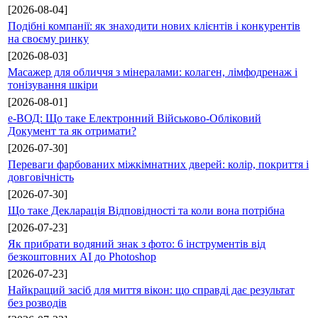
[2026-08-04]
Подібні компанії: як знаходити нових клієнтів і конкурентів
на своєму ринку
[2026-08-03]
Масажер для обличчя з мінералами: колаген, лімфодренаж і
тонізування шкіри
[2026-08-01]
е-ВОД: Що таке Електронний Військово-Обліковий
Документ та як отримати?
[2026-07-30]
Переваги фарбованих міжкімнатних дверей: колір, покриття і
довговічність
[2026-07-30]
Що таке Декларація Відповідності та коли вона потрібна
[2026-07-23]
Як прибрати водяний знак з фото: 6 інструментів від
безкоштовних AI до Photoshop
[2026-07-23]
Найкращий засіб для миття вікон: що справді дає результат
без розводів