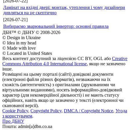
[2026-07-22]
Ламінат на вхідні двері: монтаж, утеплення і чому дизайнери
дивляться на це скептично
[2026-07-21]
Вибираємо зварювальний інвертор: основні правила
ДБН™ © ДБНУ © 2008-2026
© Design in Ukraine
© Idea in my head
© Made with love
© Located in United States
Весь контент доступний за ліцензією CC BY, OGL або
Creative
Commons Attribution 4.0 International license
, якщо не зазначено
інше.
Розміщені на цьому порталі (сайті) довідкові документи
(електронні файли різних форматів), незважаючи на їх
схожість (автентичність) з оригіналами (друкованими чи
віртуальними виданнями), носять інформаційно-довідковий
характер (для некомерційної діяльності) і не мають статусу
офіційних, навіть якщо це зазначено у тексті (електронної чи
сканованої версії).
Cookie Policy
,
Copyright Policy
,
DMCA / Copyright Notice
,
Угода
з користувачем
.
Про ДБНУ
Пошта: admin[а]dbn.co.ua