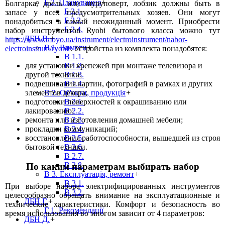
Б 2. Планування
+
Болгарка, дрель или шуруповерт, лобзик должны быть в
Б 2.1.
запасе у всех предусмотрительных хозяев. Они могут
Б 2.2.
понадобиться в самый неожиданный момент. Приобрести
Б 2.4.
набор инструментов Ryobi бытового класса можно тут
ДБН В.
+
https://www.moyo.ua/instrument/electroinstrument/nabor-
В 1. Вимоги
+
electroinstrum/ryobi/
. Устройства из комплекта понадобятся:
В 1.1.
В 1.2.
для установки крепежей при монтаже телевизора и
В 1.3.
другой техники;
В 1.4.
подвешивания картин, фотографий в рамках и других
В 2. Об'єкти, продукція
+
элементов декора;
В 2.1.
подготовки поверхностей к окрашиванию или
В 2.2.
лакированию;
В 2.3.
ремонта или изготовления домашней мебели;
В 2.4.
прокладки коммуникаций;
В 2.5.
восстановления работоспособности, вышедшей из строя
В 2.6.
бытовой техники.
В 2.7.
В 2.8.
По каким параметрам выбирать набор
В 3. Експлуатація, ремонт
+
В 3.1.
При выборе набора электрифицированных инструментов
В 3.2.
целесообразно обращать внимание на эксплуатационные и
ДБН Г.
+
технические характеристики. Комфорт и безопасность во
Г 1. Рекомендації
время использования во многом зависит от 4 параметров:
ДБН Д.
+