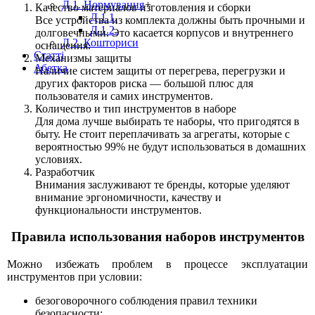
Д 1. Нормування
+
Качество материалов изготовления и сборки
Д 1.1.
Все устройства из комплекта должны быть прочными и
Д 1.2.
долговечными. Это касается корпусов и внутреннего
Д 2. Кошториси
оснащения.
Статті
Механизмы защиты
Абетка
Наличие систем защиты от перегрева, перегрузки и
других факторов риска — большой плюс для
пользователя и самих инструментов.
Количество и тип инструментов в наборе
Для дома лучше выбирать те наборы, что пригодятся в
быту. Не стоит переплачивать за агрегаты, которые с
вероятностью 99% не будут использоваться в домашних
условиях.
Разработчик
Внимания заслуживают те бренды, которые уделяют
внимание эргономичности, качеству и
функциональности инструментов.
Правила использования наборов инструментов
Можно избежать проблем в процессе эксплуатации
инструментов при условии:
безоговорочного соблюдения правил техники
безопасности;