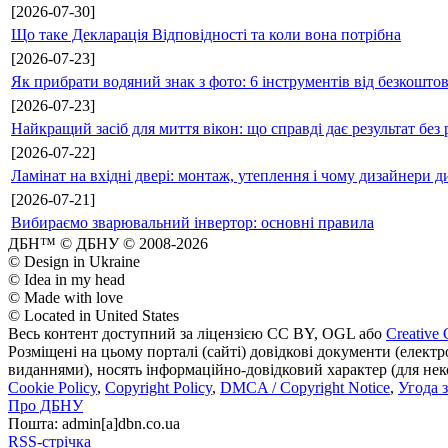
[2026-07-30]
Що таке Декларація Відповідності та коли вона потрібна
[2026-07-23]
Як прибрати водяний знак з фото: 6 інструментів від безкошто
[2026-07-23]
Найкращий засіб для миття вікон: що справді дає результат без 
[2026-07-22]
Ламінат на вхідні двері: монтаж, утеплення і чому дизайнери д
[2026-07-21]
Вибираємо зварювальний інвертор: основні правила
ДБН™ © ДБНУ © 2008-2026
© Design in Ukraine
© Idea in my head
© Made with love
© Located in United States
Весь контент доступний за ліцензією CC BY, OGL або
Creative 
Розміщені на цьому порталі (сайті) довідкові документи (елект
виданнями), носять інформаційно-довідковий характер (для неком
Cookie Policy
,
Copyright Policy
,
DMCA / Copyright Notice
,
Угода 
Про ДБНУ
Пошта: admin[а]dbn.co.ua
RSS-стрічка