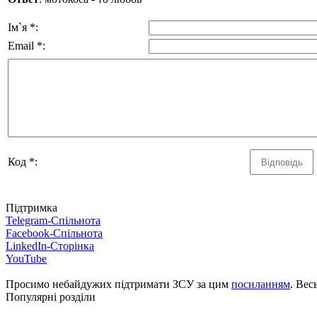
Ім`я *:
Email *:
Код *:
Підтримка
Telegram-Спільнота
Facebook-Спільнота
LinkedIn-Сторінка
YouTube
Просимо небайдужих підтримати ЗСУ за цим
посиланням
. Вес
Популярні розділи