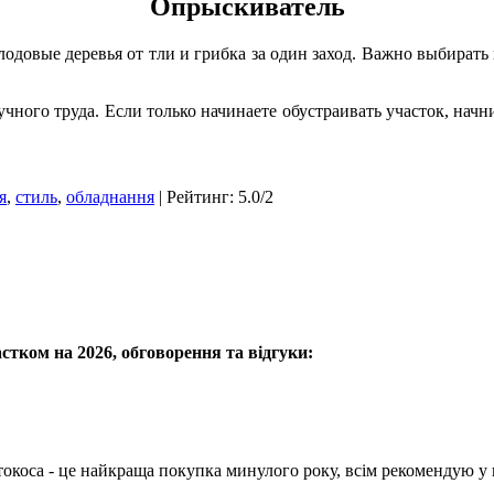
Опрыскиватель
лодовые деревья от тли и грибка за один заход. Важно выбирать
ного труда. Если только начинаете обустраивать участок, начн
я
,
стиль
,
обладнання
|
Рейтинг
:
5.0
/
2
тком на 2026, обговорення та відгуки:
токоса - це найкраща покупка минулого року, всім рекомендую у ко