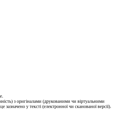
е.
ичність) з оригіналами (друкованими чи віртуальними
е зазначено у тексті (електронної чи сканованої версії).