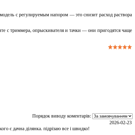
 модель с регулируемым напором — это снизит расход раствора
ите с триммера, опрыскивателя и тачки — они пригодятся чаще
Порядок виводу коментарів:
2026-02-23
го є дачна ділянка. підрізаю все і швидко!