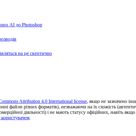
вних AI до Photoshop
розводів
ивляться на це скептично
Commons Attribution 4.0 International license
, якщо не зазначено інш
ронні файли різних форматів), незважаючи на їх схожість (автент
ерційної діяльності) і не мають статусу офіційних, навіть якщо ц
з користувачем
.