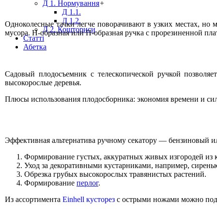
Д 1. Нормування
+
Д 1.1.
Д 1.2.
Одноколесные тачки легче поворачивают в узких местах, но 
Д 2. Кошториси
мусора. Н-образная или П-образная ручка с прорезиненной пла
Статті
Абетка
Садовый плодосъемник с телескопической ручкой позволяет
высокорослые деревья.
Плюсы использования плодосборника: экономия времени и сил,
Эффективная альтернатива ручному секатору — бензиновый ил
Формирование густых, аккуратных живых изгородей из к
Уход за декоративными кустарниками, например, сирен
Обрезка грубых высокорослых травянистых растений.
Формирование
перлог
.
Из ассортимента
Einhell кусторез
с острыми ножами можно под