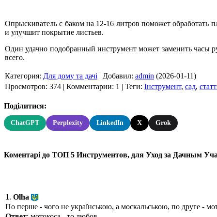
Опрыскиватель с баком на 12-16 литров поможет обработать п
и улучшит покрытие листьев.
Один удачно подобранный инструмент может заменить часы руч
всего.
Категория
:
Для дому та дачі
|
Добавил
:
admin
(2026-01-11)
Просмотров
:
374
|
Комментарии
:
1
|
Теги
:
Інструмент
,
сад
,
статт
Поділитися:
ChatGPT
Perplexity
LinkedIn
X
Grok
Коментарі до ТОП 5 Инструментов, для Уход за Дачным Учас
1
.
Olha
По перше - чого не українською, а москальською, по друге - мо
Ответ
: мотокоса - то любов