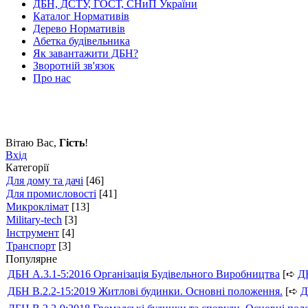
ДБН, ДСТУ, ГОСТ, СНиП України
Каталог Нормативів
Дерево Нормативів
Абетка будівельника
Як завантажити ДБН?
Зворотній зв'язок
Про нас
Вітаю Вас
,
Гість
!
Вхід
Категорії
Для дому та дачі
[46]
Для промисловості
[41]
Микроклімат
[13]
Military-tech
[3]
Інструмент
[4]
Транспорт
[3]
Популярне
ДБН А.3.1-5:2016 Організація Будівельного Виробництва
[➪
Д
ДБН В.2.2-15:2019 Житлові будинки. Основні положення.
[➪
Д