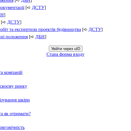
ложення
[➪
ДБН
]
документації
[➪
ДСТУ
]
БН
]
[➪
ДСТУ
]
обіт та експертизи проектів будівництва
[➪
ДСТУ
]
вні положення
[➪
ДБН
]
Увійти через uID
Стара форма входу
та компаній
а своєму ринку
нізування шкіри
а як отримати?
овговічність