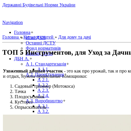
Державні Будівельні Норми України
Navigation
Головна
+
Головна
»
Каталог статей
»
Для дому та дачі
Нові ДБН
Останні ДСТУ
Фонд нормативів
ТОП 5 Инструментов, для Уход за Дачн
Закони, Акти
ДБН А.
+
А 1. Стандартизація
+
А 1.1.
Ухоженный дачный участок
- это как про урожай, так и про
А 2. Проектування
+
и отдых, нужны правильные помощники:
А 2.1.
А 2.2.
Садовый триммер (Мотокоса)
А 2.3.
Тачка
А 2.4.
Плодосъемник
А 3. Виробництво
+
Кусторез
А 3.1.
Опрыскиватель
А 3.2.
ДБН Б.
+
Б 1. Містобудування
+
Б 1.1.