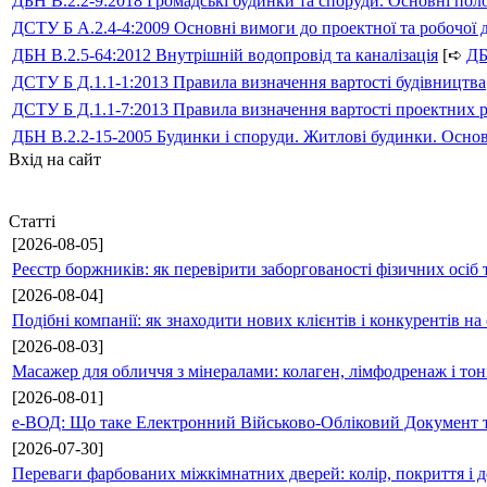
ДБН В.2.2-9:2018 Громадські будинки та споруди. Основні по
ДСТУ Б А.2.4-4:2009 Основні вимоги до проектної та робочої 
ДБН В.2.5-64:2012 Внутрішній водопровід та каналізація
[➪
Д
ДСТУ Б Д.1.1-1:2013 Правила визначення вартості будівництва
ДСТУ Б Д.1.1-7:2013 Правила визначення вартості проектних р
ДБН В.2.2-15-2005 Будинки і споруди. Житлові будинки. Осно
Вхід на сайт
Статті
[2026-08-05]
Реєстр боржників: як перевірити заборгованості фізичних осіб 
[2026-08-04]
Подібні компанії: як знаходити нових клієнтів і конкурентів н
[2026-08-03]
Масажер для обличчя з мінералами: колаген, лімфодренаж і то
[2026-08-01]
е-ВОД: Що таке Електронний Військово-Обліковий Документ т
[2026-07-30]
Переваги фарбованих міжкімнатних дверей: колір, покриття і д