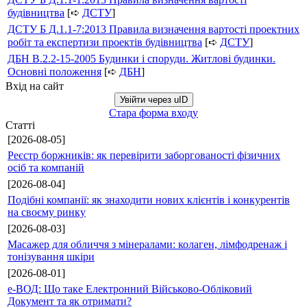
будівництва
[➪
ДСТУ
]
ДСТУ Б Д.1.1-7:2013 Правила визначення вартості проектних
робіт та експертизи проектів будівництва
[➪
ДСТУ
]
ДБН В.2.2-15-2005 Будинки і споруди. Житлові будинки.
Основні положення
[➪
ДБН
]
Вхід на сайт
Увійти через uID
Стара форма входу
Статті
[2026-08-05]
Реєстр боржників: як перевірити заборгованості фізичних
осіб та компаній
[2026-08-04]
Подібні компанії: як знаходити нових клієнтів і конкурентів
на своєму ринку
[2026-08-03]
Масажер для обличчя з мінералами: колаген, лімфодренаж і
тонізування шкіри
[2026-08-01]
е-ВОД: Що таке Електронний Військово-Обліковий
Документ та як отримати?