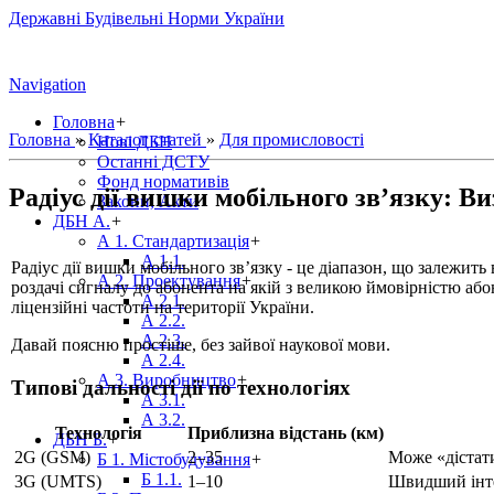
Державні Будівельні Норми України
Navigation
Головна
+
Головна
»
Каталог статей
»
Для промисловості
Нові ДБН
Останні ДСТУ
Фонд нормативів
Радіус дії вишки мобільного зв’язку: Ви
Закони, Акти
ДБН А.
+
А 1. Стандартизація
+
А 1.1.
Радіус дії вишки мобільного зв’язку - це діапазон, що залежить
А 2. Проектування
+
роздачі сигналу до абонента на якій з великою ймовірністю аб
А 2.1.
ліцензійні частоти на території України.
А 2.2.
А 2.3.
Давай поясню простіше, без зайвої наукової мови.
А 2.4.
А 3. Виробництво
+
Типові дальності дії по технологіях
А 3.1.
А 3.2.
Технологія
Приблизна відстань (км)
ДБН Б.
+
2G (GSM)
2–35
Може «дістати
Б 1. Містобудування
+
Б 1.1.
3G (UMTS)
1–10
Швидший інте