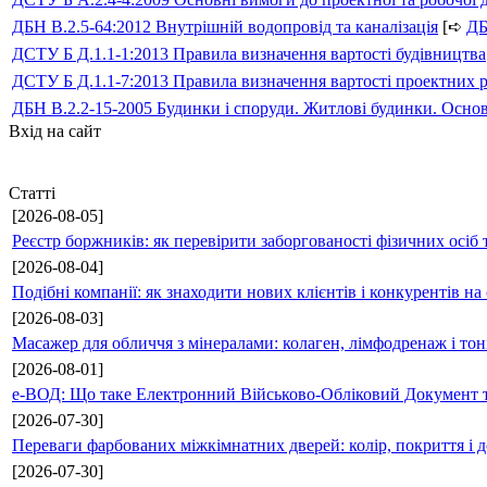
ДБН В.2.5-64:2012 Внутрішній водопровід та каналізація
[➪
Д
ДСТУ Б Д.1.1-1:2013 Правила визначення вартості будівництва
ДСТУ Б Д.1.1-7:2013 Правила визначення вартості проектних р
ДБН В.2.2-15-2005 Будинки і споруди. Житлові будинки. Осно
Вхід на сайт
Статті
[2026-08-05]
Реєстр боржників: як перевірити заборгованості фізичних осіб 
[2026-08-04]
Подібні компанії: як знаходити нових клієнтів і конкурентів н
[2026-08-03]
Масажер для обличчя з мінералами: колаген, лімфодренаж і то
[2026-08-01]
е-ВОД: Що таке Електронний Військово-Обліковий Документ т
[2026-07-30]
Переваги фарбованих міжкімнатних дверей: колір, покриття і д
[2026-07-30]