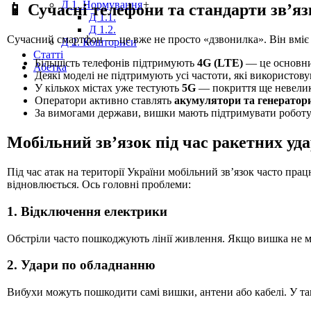
Д 1. Нормування
+
📱 Сучасні телефони та стандарти зв’яз
Д 1.1.
Д 1.2.
Сучасний смартфон — це вже не просто «дзвонилка». Він вміє 
Д 2. Кошториси
Статті
Більшість телефонів підтримують
4G (LTE)
— це основний
Абетка
Деякі моделі не підтримують усі частоти, які використову
У кількох містах уже тестують
5G
— покриття ще невелике
Оператори активно ставлять
акумулятори та генератор
За вимогами держави, вишки мають підтримувати робо
Мобільний зв’язок під час ракетних уд
Під час атак на території України мобільний зв’язок часто пр
відновлюється. Ось головні проблеми:
1. Відключення електрики
Обстріли часто пошкоджують лінії живлення. Якщо вишка не м
2. Удари по обладнанню
Вибухи можуть пошкодити самі вишки, антени або кабелі. У та