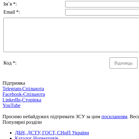
Ім`я *:
Email *:
Код *:
Підтримка
Telegram-Спільнота
Facebook-Спільнота
LinkedIn-Сторінка
YouTube
Просимо небайдужих підтримати ЗСУ за цим
посиланням
. Вес
Популярні розділи
ДБН, ДСТУ, ГОСТ, СНиП України
Каталог Нормативів