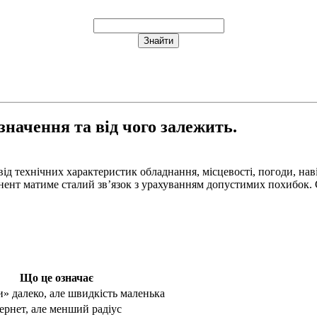
значення та від чого залежить.
 від технічних характеристик обладнання, місцевості, погоди, нав
онент матиме сталий звʼязок з урахуванням допустимих похибок. 
Що це означає
» далеко, але швидкість маленька
рнет, але менший радіус