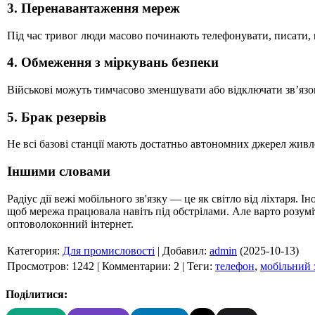
3. Перенавантаження мереж
Під час тривог люди масово починають телефонувати, писати,
4. Обмеження з міркувань безпеки
Військові можуть тимчасово зменшувати або відключати зв’язо
5. Брак резервів
Не всі базові станції мають достатньо автономних джерел жив
Іншими словами
Радіус дії вежі мобільного зв'язку — це як світло від ліхтаря. 
щоб мережа працювала навіть під обстрілами. Але варто розуміт
оптоволоконний інтернет.
Категория
:
Для промисловості
|
Добавил
:
admin
(2025-10-13)
Просмотров
:
1242
|
Комментарии
:
2
|
Теги
:
телефон
,
мобільний 
Поділитися: