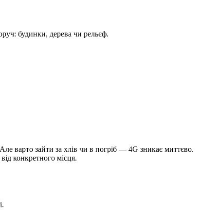
руч: будинки, дерева чи рельєф.
Але варто зайти за хлів чи в погріб — 4G зникає миттєво.
 від конкретного місця.
і.