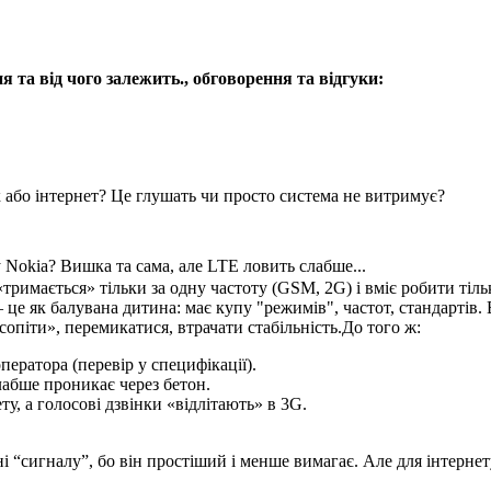
я та від чого залежить., обговорення та відгуки:
к або інтернет? Це глушать чи просто система не витримує?
 Nokia? Вишка та сама, але LTE ловить слабше...
 «тримається» тільки за одну частоту (GSM, 2G) і вміє робити ті
це як балувана дитина: має купу "режимів", частот, стандартів. 
опіти», перемикатися, втрачати стабільність.До того ж:
ератора (перевір у специфікації).
лабше проникає через бетон.
ту, а голосові дзвінки «відлітають» в 3G.
 “сигналу”, бо він простіший і менше вимагає. Але для інтернет