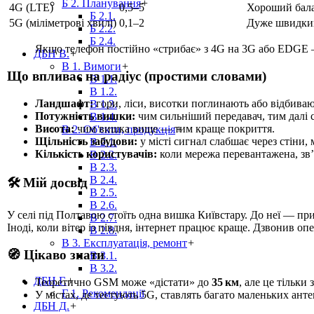
Б 2. Планування
+
4G (LTE)
0,5–5
Хороший бала
Б 2.1.
5G (міліметрові хвилі)
0,1–2
Дуже швидкий 
Б 2.2.
Б 2.4.
Якщо телефон постійно «стрибає» з 4G на 3G або EDGE — 
ДБН В.
+
В 1. Вимоги
+
Що впливає на радіус (простими словами)
В 1.1.
В 1.2.
Ландшафт:
гори, ліси, висотки поглинають або відбиваю
В 1.3.
Потужність вишки:
чим сильніший передавач, тим далі с
В 1.4.
Висота:
чим вишка вище — тим краще покриття.
В 2. Об'єкти, продукція
+
Щільність забудови:
у місті сигнал слабшає через стіни,
В 2.1.
Кількість користувачів:
коли мережа перевантажена, зв’
В 2.2.
В 2.3.
В 2.4.
🛠️ Мій досвід
В 2.5.
В 2.6.
У селі під Полтавою стоїть одна вишка Київстару. До неї — при
В 2.7.
Іноді, коли вітер із півдня, інтернет працює краще. Дзвонив оп
В 2.8.
В 3. Експлуатація, ремонт
+
🧭 Цікаво знати
В 3.1.
В 3.2.
ДБН Г.
+
Теоретично GSM може «дістати» до
35 км
, але це тільки 
Г 1. Рекомендації
У містах, де тестують 5G, ставлять багато маленьких анте
ДБН Д.
+