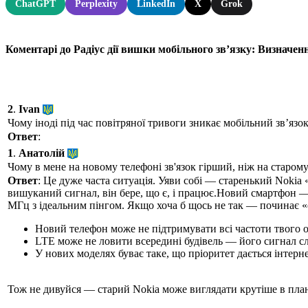
ChatGPT
Perplexity
LinkedIn
X
Grok
Коментарі до Радіус дії вишки мобільного зв’язку: Визначенн
2
.
Ivan
Чому іноді під час повітряної тривоги зникає мобільний зв’язо
Ответ
:
1
.
Анатолій
Чому в мене на новому телефоні зв'язок гірший, ніж на старому
Ответ
: Це дуже часта ситуація. Уяви собі — старенький Nokia
вишуканий сигнал, він бере, що є, і працює.Новий смартфон — 
МГц з ідеальним пінгом. Якщо хоча б щось не так — починає «с
Новий телефон може не підтримувати всі частоти твого оп
LTE може не ловити всередині будівель — його сигнал с
У нових моделях буває таке, що пріоритет дається інтерне
Тож не дивуйся — старий Nokia може виглядати крутіше в плані