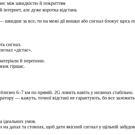
нс між швидкістю й покриттям
інтернет, але дуже коротка відстань
швидше за все, ти на межі дії вишки або сигнал блокує щось по
ть сигнал.
игнал «дістає».
 матеріали й перепони.
язок гіршає.
близно 6–7 км по прямій. 2G ловить навіть у низинах стабільно. 
ератору — кажуть, точної відстані не гарантують, бо все залежить
за ідеальних умов.
н на дахах та стовпах, щоб дати якісний сигнал у щільній забудов