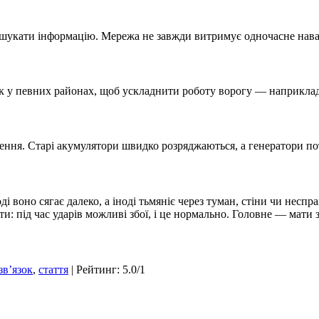
 шукати інформацію. Мережа не завжди витримує одночасне нав
к у певних районах, щоб ускладнити роботу ворогу — наприклад,
лення. Старі акумулятори швидко розряджаються, а генератори по
Іноді воно сягає далеко, а іноді тьмяніє через туман, стіни чи нес
и: під час ударів можливі збої, і це нормально. Головне — мати з
звʼязок
,
стаття
|
Рейтинг
:
5.0
/
1