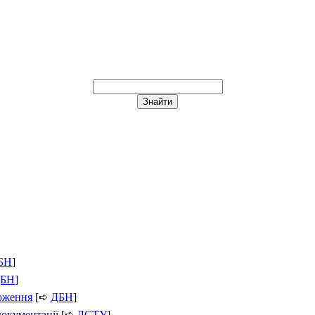
БН
]
БН
]
ложення
[➪
ДБН
]
документації
[➪
ДСТУ
]