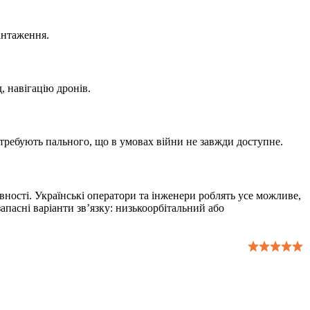
антаження.
 навігацію дронів.
требують пального, що в умовах війни не завжди доступне.
правності. Українські оператори та інженери роблять усе можливе,
апасні варіанти зв’язку: низькоорбітальний або