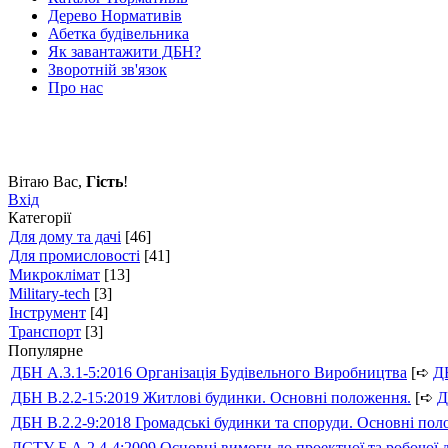
Дерево Нормативів
Абетка будівельника
Як завантажити ДБН?
Зворотній зв'язок
Про нас
Вітаю Вас
,
Гість
!
Вхід
Категорії
Для дому та дачі
[46]
Для промисловості
[41]
Микроклімат
[13]
Military-tech
[3]
Інструмент
[4]
Транспорт
[3]
Популярне
ДБН А.3.1-5:2016 Організація Будівельного Виробництва
[➪
Д
ДБН В.2.2-15:2019 Житлові будинки. Основні положення.
[➪
Д
ДБН В.2.2-9:2018 Громадські будинки та споруди. Основні по
ДСТУ Б А.2.4-4:2009 Основні вимоги до проектної та робочої 