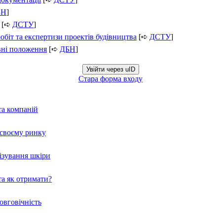
БН
]
[➪
ДСТУ
]
обіт та експертизи проектів будівництва
[➪
ДСТУ
]
вні положення
[➪
ДБН
]
Увійти через uID
Стара форма входу
та компаній
а своєму ринку
нізування шкіри
а як отримати?
овговічність