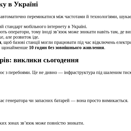
ку в Україні
автоматично перемикатися між частотами й технологіями, шукає 
 стандарт мобільного інтернету в Україні.
ють оператори, тому іноді зв’язок може зникати навіть там, де в
, але розвиток іде.
и
, щоб базові станції могли працювати під час відключень електр
ту щонайменше
10 годин без зовнішнього живлення
.
арів: виклики сьогодення
ацює з перебоями. Це не дивно — інфраструктура під шаленим тис
ає генератора чи запасних батарей — вона просто вимикається.
ких зонах зв’язок може повністю зникати.