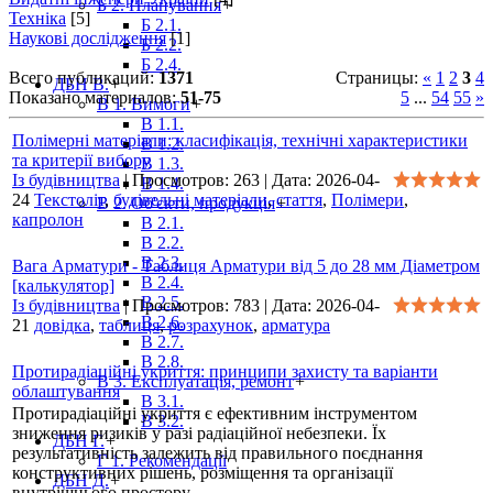
Б 2. Планування
+
Техніка
[5]
Б 2.1.
Наукові дослідження
[1]
Б 2.2.
Б 2.4.
Всего публикаций
:
1371
Страницы
:
«
1
2
3
4
ДБН В.
+
Показано материалов
:
51-75
5
...
54
55
»
В 1. Вимоги
+
В 1.1.
Полімерні матеріали: класифікація, технічні характеристики
В 1.2.
та критерії вибору
В 1.3.
Із будівництва
|
Просмотров:
263
|
Дата:
2026-04-
В 1.4.
24
Текстоліт
,
будівельні матеріали
,
стаття
,
Полімери
,
В 2. Об'єкти, продукція
+
капролон
В 2.1.
В 2.2.
В 2.3.
Вага Арматури - Таблиця Арматури від 5 до 28 мм Діаметром
В 2.4.
[калькулятор]
В 2.5.
Із будівництва
|
Просмотров:
783
|
Дата:
2026-04-
В 2.6.
21
довідка
,
таблиця
,
розрахунок
,
арматура
В 2.7.
В 2.8.
Протирадіаційні укриття: принципи захисту та варіанти
В 3. Експлуатація, ремонт
+
облаштування
В 3.1.
Протирадіаційні укриття є ефективним інструментом
В 3.2.
зниження ризиків у разі радіаційної небезпеки. Їх
ДБН Г.
+
результативність залежить від правильного поєднання
Г 1. Рекомендації
конструктивних рішень, розміщення та організації
ДБН Д.
+
внутрішнього простору.