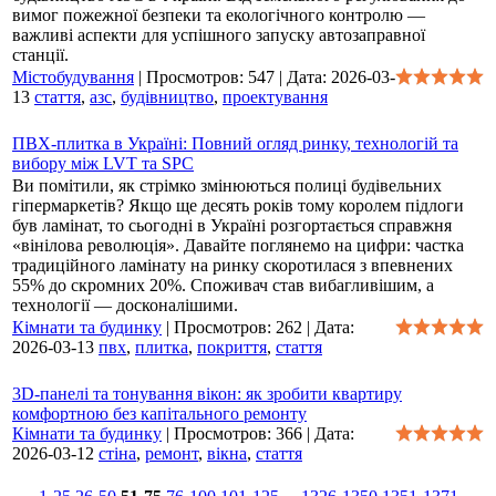
вимог пожежної безпеки та екологічного контролю —
важливі аспекти для успішного запуску автозаправної
станції.
Містобудування
|
Просмотров:
547
|
Дата:
2026-03-
13
стаття
,
азс
,
будівництво
,
проектування
ПВХ-плитка в Україні: Повний огляд ринку, технологій та
вибору між LVT та SPC
Ви помітили, як стрімко змінюються полиці будівельних
гіпермаркетів? Якщо ще десять років тому королем підлоги
був ламінат, то сьогодні в Україні розгортається справжня
«вінілова революція». Давайте поглянемо на цифри: частка
традиційного ламінату на ринку скоротилася з впевнених
55% до скромних 20%. Споживач став вибагливішим, а
технології — досконалішими.
Кімнати та будинку
|
Просмотров:
262
|
Дата:
2026-03-13
пвх
,
плитка
,
покриття
,
стаття
3D-панелі та тонування вікон: як зробити квартиру
комфортною без капітального ремонту
Кімнати та будинку
|
Просмотров:
366
|
Дата:
2026-03-12
стіна
,
ремонт
,
вікна
,
стаття