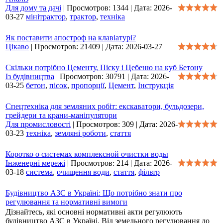
Для дому та дачі
|
Просмотров:
1344
|
Дата:
2026-
03-27
мінітрактор
,
трактор
,
техніка
Як поставити апостроф на клавіатурі?
Цікаво
|
Просмотров:
21409
|
Дата:
2026-03-27
Скільки потрібно Цементу, Піску і Цебеню на куб Бетону
Із будівництва
|
Просмотров:
30791
|
Дата:
2026-
03-25
бетон
,
пісок
,
пропорції
,
Цемент
,
Інструкція
Спецтехніка для земляних робіт: екскаватори, бульдозери,
грейдери та крани-маніпулятори
Для промисловості
|
Просмотров:
309
|
Дата:
2026-
03-23
техніка
,
земляні роботи
,
стаття
Коротко о системах комплексной очистки воды
Інженерні мережі
|
Просмотров:
214
|
Дата:
2026-
03-18
система
,
очищення води
,
стаття
,
фільтр
Будівництво АЗС в Україні: Що потрібно знати про
регулювання та нормативні вимоги
Дізнайтесь, які основні нормативні акти регулюють
будівництво АЗС в Україні. Від земельного регулювання до