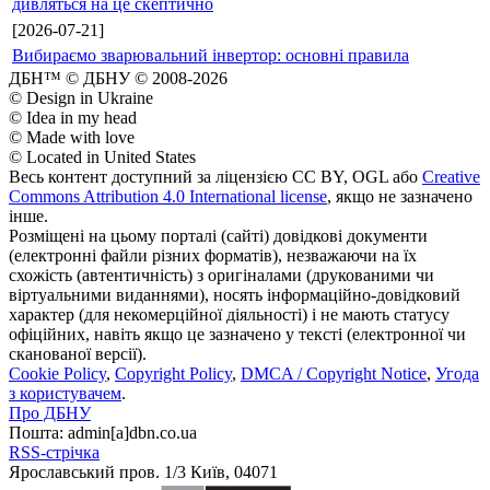
дивляться на це скептично
[2026-07-21]
Вибираємо зварювальний інвертор: основні правила
ДБН™ © ДБНУ © 2008-2026
© Design in Ukraine
© Idea in my head
© Made with love
© Located in United States
Весь контент доступний за ліцензією CC BY, OGL або
Creative
Commons Attribution 4.0 International license
, якщо не зазначено
інше.
Розміщені на цьому порталі (сайті) довідкові документи
(електронні файли різних форматів), незважаючи на їх
схожість (автентичність) з оригіналами (друкованими чи
віртуальними виданнями), носять інформаційно-довідковий
характер (для некомерційної діяльності) і не мають статусу
офіційних, навіть якщо це зазначено у тексті (електронної чи
сканованої версії).
Cookie Policy
,
Copyright Policy
,
DMCA / Copyright Notice
,
Угода
з користувачем
.
Про ДБНУ
Пошта: admin[а]dbn.co.ua
RSS-стрічка
Ярославський пров. 1/3 Київ, 04071