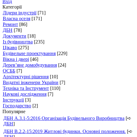
Вхід
Категорії
Лідери індустрії
[71]
Власна оселя
[171]
Ремонт
[86]
ДБН
[78]
Документи
[18]
Із будівництва
[235]
Цікаво
[275]
Будівельне проектування
[229]
Вікна і двері
[46]
Дерев’яне домобудування
[24]
ОСББ
[7]
Архітектурні рішення
[10]
Видатні інженери України
[7]
Техніка та Інструмент
[110]
Наукові дослідження
[7]
Інструкції
[3]
Господарство
[2]
Популярне
ДБН А.3.1-5:2016 Організація Будівельного Виробництва
[➪
ДБН
]
ДБН В.2.2-15:2019 Житлові будинки. Основні положення.
[➪
ДБН
]