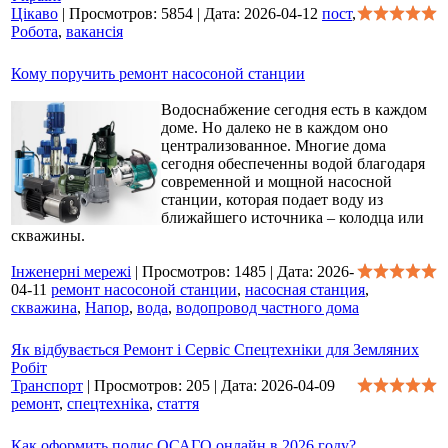
Цікаво
|
Просмотров:
5854
|
Дата:
2026-04-12
пост
,
Робота
,
вакансія
Кому поручить ремонт насосоной станции
Водоснабжение сегодня есть в каждом
доме. Но далеко не в каждом оно
централизованное. Многие дома
сегодня обеспеченны водой благодаря
современной и мощной насосной
станции, которая подает воду из
ближайшего источника – колодца или
скважины.
Інженерні мережі
|
Просмотров:
1485
|
Дата:
2026-
04-11
ремонт насосоной станции
,
насосная станция
,
скважина
,
Напор
,
вода
,
водопровод частного дома
Як відбувається Ремонт і Сервіс Спецтехніки для Земляних
Робіт
Транспорт
|
Просмотров:
205
|
Дата:
2026-04-09
ремонт
,
спецтехніка
,
стаття
Как оформить полис ОСАГО онлайн в 2026 году?