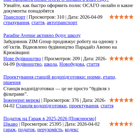
Узнайте, как быстро оформить полис ОСАГО онлайн и какие
документы понадобятся
Транспорт
|
Просмотров:
310
|
Дата:
2026-04-09
страхування
,
стаття
,
автотранспорт
Paradise Avenue активно будує школу
Забудовник ZIM Group продовжує роботу на одному з
об’єктів. Відновлено будівництво Парадайз Авеню на
Крюківщині
Нове будівництво
|
Просмотров:
209
|
Дата:
2026-
04-09
будівництво
,
школа
,
Новобудова
,
стаття
Проектування станцій водопідготовки: норми, етапи,
рішення
Станція водопідготовки — це не просто “будівля з
фільтрами”.
Інженерні мережі
|
Просмотров:
376
|
Дата:
2026-
04-02
Станція водопідготовки
,
проектування
,
стаття
Податок на Гараж в 2025-2026 [Пояснюємо]
Цікаво
|
Просмотров:
25395
|
Дата:
2026-04-02
гараж
,
податок
,
нерухомість
,
кодекс