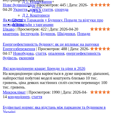
Д 1. Нормування
+
Нове будівництво
|
Просмотров:
445
|
Дата:
2026-
Д 1.1.
04-20
Укриття
,
захист
,
стаття
,
споруда
Д 1.2.
Д 2. Кошториси
Статті
Як позбутися Тараканів у Будинку. Поради та відгуки про
Абетка
методи боротьби з тарганами
Цікаво
|
Просмотров:
422
|
Дата:
2026-04-20
квартира
,
Інструкція
,
Будинок
,
Шкідники
,
Поради
Енергоефективність будинку: як це впливає на рахунки
Енергозбереження
|
Просмотров:
488
|
Дата:
2026-
04-17
Новобудова
,
стаття
,
опалення
,
енергоефективність
будівель
,
економія
Які кондиціонери краще: Бренди та ціни в 2026
На кондиціонери ціна варіюється в дуже широкому діапазоні,
найпростіші побутові моделі коштують близько 10 тис.
гривень, ціна деяких настінних спліт-систем перевищує 100
тис. гривень.
Микроклімат
|
Просмотров:
1990
|
Дата:
2026-04-
14
кондиціонер
,
стаття
Будівельні норми: яка відстань між парканом та будинком в
Україні