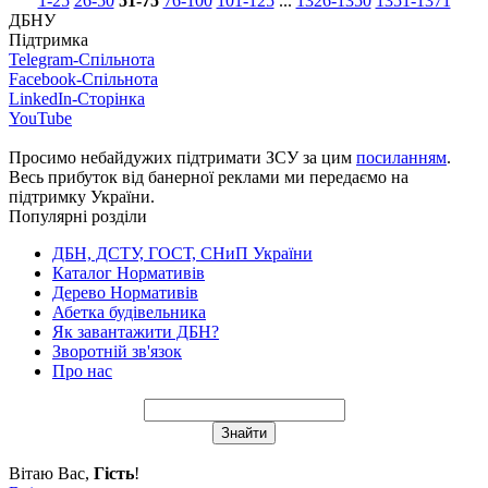
1-25
26-50
51-75
76-100
101-125
...
1326-1350
1351-1371
ДБНУ
Підтримка
Telegram-Спільнота
Facebook-Спільнота
LinkedIn-Сторінка
YouTube
Просимо небайдужих підтримати ЗСУ за цим
посиланням
.
Весь прибуток від банерної реклами ми передаємо на
підтримку України.
Популярні розділи
ДБН, ДСТУ, ГОСТ, СНиП України
Каталог Нормативів
Дерево Нормативів
Абетка будівельника
Як завантажити ДБН?
Зворотній зв'язок
Про нас
Вітаю Вас
,
Гість
!