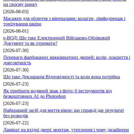
на своєму ринку
[2026-08-03]
Масажер для обличчя з мінералами: колаген, лімфодренаж і
тонізування шкіри
[2026-08-01]
е-ВОД: Що таке Електронний Військово-Обліковий
Документ та як отримати?
[2026-07-30]
Переваги фарбованих міжкімнатних дверей: колір, покриття і
довговічність
[2026-07-30]
Що таке Декларація Відповідності та коли вона потрібна
[2026-07-23]
Як прибрати водяний знак з фото: 6 інструментів від
безкоштовних AI до Photoshop
[2026-07-23]
Найкращий засіб для миття вікон: що справді дає результат
без розводів
[2026-07-22]
Ламінат на вхідні двері: монтаж, утеплення і чому дизайнери