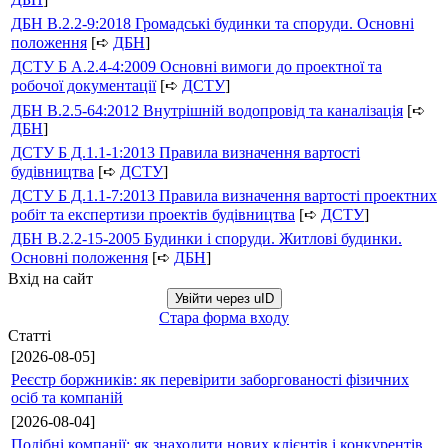
ДБН В.2.2-9:2018 Громадські будинки та споруди. Основні
положення
[➪
ДБН
]
ДСТУ Б А.2.4-4:2009 Основні вимоги до проектної та
робочої документації
[➪
ДСТУ
]
ДБН В.2.5-64:2012 Внутрішній водопровід та каналізація
[➪
ДБН
]
ДСТУ Б Д.1.1-1:2013 Правила визначення вартості
будівництва
[➪
ДСТУ
]
ДСТУ Б Д.1.1-7:2013 Правила визначення вартості проектних
робіт та експертизи проектів будівництва
[➪
ДСТУ
]
ДБН В.2.2-15-2005 Будинки і споруди. Житлові будинки.
Основні положення
[➪
ДБН
]
Вхід на сайт
Увійти через uID
Стара форма входу
Статті
[2026-08-05]
Реєстр боржників: як перевірити заборгованості фізичних
осіб та компаній
[2026-08-04]
Подібні компанії: як знаходити нових клієнтів і конкурентів