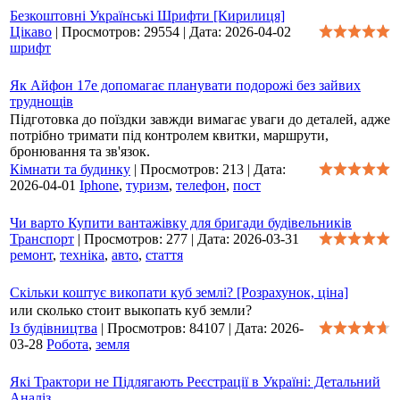
Безкоштовні Українські Шрифти [Кирилиця]
Цікаво
|
Просмотров:
29554
|
Дата:
2026-04-02
шрифт
Як Айфон 17e допомагає планувати подорожі без зайвих
труднощів
Підготовка до поїздки завжди вимагає уваги до деталей, адже
потрібно тримати під контролем квитки, маршрути,
бронювання та зв'язок.
Кімнати та будинку
|
Просмотров:
213
|
Дата:
2026-04-01
Iphone
,
туризм
,
телефон
,
пост
Чи варто Купити вантажівку для бригади будівельників
Транспорт
|
Просмотров:
277
|
Дата:
2026-03-31
ремонт
,
техніка
,
авто
,
стаття
Скільки коштує викопати куб землі? [Розрахунок, ціна]
или сколько стоит выкопать куб земли?
Із будівництва
|
Просмотров:
84107
|
Дата:
2026-
03-28
Робота
,
земля
Які Трактори не Підлягають Реєстрації в Україні: Детальний
Аналіз