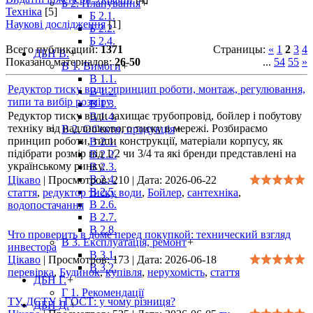
Б 2. Планування
+
Техніка
[5]
Б 2.1.
Наукові дослідження
[1]
Б 2.2.
Б 2.4.
Всего публикаций
:
1371
Страницы
:
«
1
2
3
4
ДБН В.
+
Показано материалов
:
26-50
...
54
55
»
В 1. Вимоги
+
В 1.1.
Редуктор тиску води: принцип роботи, монтаж, регулювання,
В 1.2.
типи та вибір розміру
В 1.3.
Редуктор тиску води захищає трубопровід, бойлер і побутову
В 1.4.
техніку від надлишкового тиску в мережі. Розбираємо
В 2. Об'єкти, продукція
+
принцип роботи, типи конструкції, матеріали корпусу, як
В 2.1.
підібрати розмір під 1/2 чи 3/4 та які бренди представлені на
В 2.2.
українському ринку.
В 2.3.
В 2.4.
Цікаво
|
Просмотров:
210
|
Дата:
2026-06-22
В 2.5.
стаття
,
редуктор тиску води
,
Бойлер
,
сантехніка
,
В 2.6.
водопостачання
В 2.7.
В 2.8.
Что проверить в доме перед покупкой: технический взгляд
В 3. Експлуатація, ремонт
+
инвестора
В 3.1.
Цікаво
|
Просмотров:
173
|
Дата:
2026-06-18
В 3.2.
перевірка
,
Будинок
,
купівля
,
нерухомість
,
стаття
ДБН Г.
+
Г 1. Рекомендації
ТУ, ДСТУ і ГОСТ: у чому різниця?
ДБН Д.
+