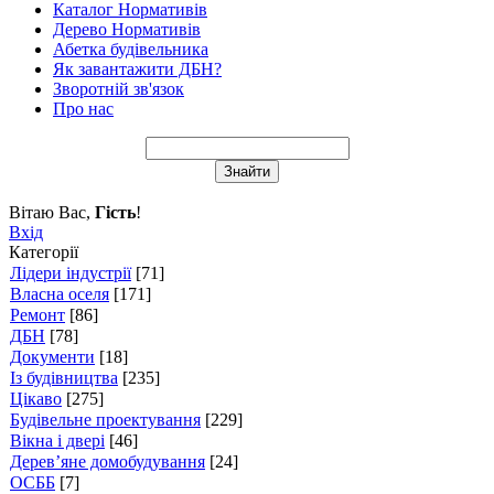
Каталог Нормативів
Дерево Нормативів
Абетка будівельника
Як завантажити ДБН?
Зворотній зв'язок
Про нас
Вітаю Вас
,
Гість
!
Вхід
Категорії
Лідери індустрії
[71]
Власна оселя
[171]
Ремонт
[86]
ДБН
[78]
Документи
[18]
Із будівництва
[235]
Цікаво
[275]
Будівельне проектування
[229]
Вікна і двері
[46]
Дерев’яне домобудування
[24]
ОСББ
[7]