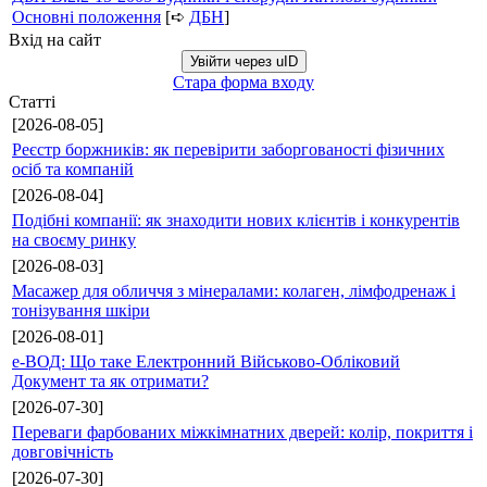
Основні положення
[➪
ДБН
]
Вхід на сайт
Увійти через uID
Стара форма входу
Статті
[2026-08-05]
Реєстр боржників: як перевірити заборгованості фізичних
осіб та компаній
[2026-08-04]
Подібні компанії: як знаходити нових клієнтів і конкурентів
на своєму ринку
[2026-08-03]
Масажер для обличчя з мінералами: колаген, лімфодренаж і
тонізування шкіри
[2026-08-01]
е-ВОД: Що таке Електронний Військово-Обліковий
Документ та як отримати?
[2026-07-30]
Переваги фарбованих міжкімнатних дверей: колір, покриття і
довговічність
[2026-07-30]