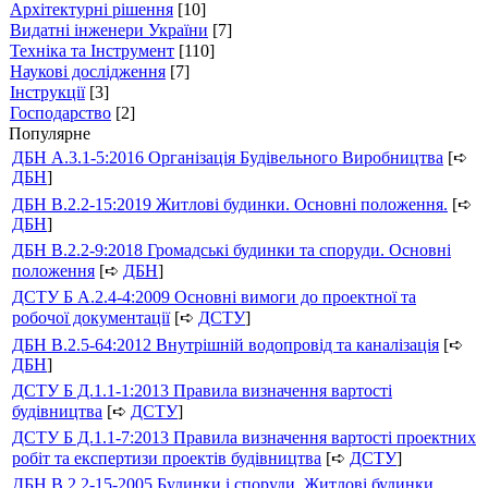
Архітектурні рішення
[10]
Видатні інженери України
[7]
Техніка та Інструмент
[110]
Наукові дослідження
[7]
Інструкції
[3]
Господарство
[2]
Популярне
ДБН А.3.1-5:2016 Організація Будівельного Виробництва
[➪
ДБН
]
ДБН В.2.2-15:2019 Житлові будинки. Основні положення.
[➪
ДБН
]
ДБН В.2.2-9:2018 Громадські будинки та споруди. Основні
положення
[➪
ДБН
]
ДСТУ Б А.2.4-4:2009 Основні вимоги до проектної та
робочої документації
[➪
ДСТУ
]
ДБН В.2.5-64:2012 Внутрішній водопровід та каналізація
[➪
ДБН
]
ДСТУ Б Д.1.1-1:2013 Правила визначення вартості
будівництва
[➪
ДСТУ
]
ДСТУ Б Д.1.1-7:2013 Правила визначення вартості проектних
робіт та експертизи проектів будівництва
[➪
ДСТУ
]
ДБН В.2.2-15-2005 Будинки і споруди. Житлові будинки.