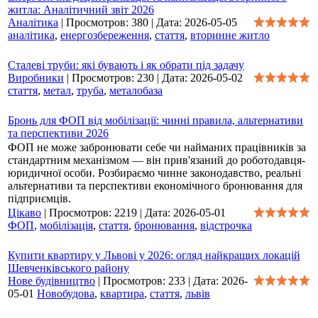
житла: Аналітичний звіт 2026
Аналітика
|
Просмотров:
380
|
Дата:
2026-05-05
аналітика
,
енергозбереження
,
стаття
,
вторинне житло
Сталеві труби: які бувають і як обрати під задачу
Виробники
|
Просмотров:
230
|
Дата:
2026-05-02
стаття
,
метал
,
труба
,
металобаза
Бронь для ФОП від мобілізації: чинні правила, альтернативи
та перспективи 2026
ФОП не може забронювати себе чи найманих працівників за
стандартним механізмом — він прив'язаний до роботодавця-
юридичної особи. Розбираємо чинне законодавство, реальні
альтернативи та перспективи економічного бронювання для
підприємців.
Цікаво
|
Просмотров:
2219
|
Дата:
2026-05-01
ФОП
,
мобілізація
,
стаття
,
бронювання
,
відстрочка
Купити квартиру у Львові у 2026: огляд найкращих локацій
Шевченківського району
Нове будівництво
|
Просмотров:
233
|
Дата:
2026-
05-01
Новобудова
,
квартира
,
стаття
,
львів