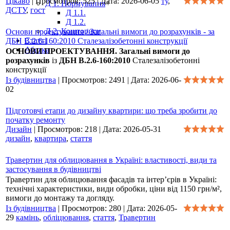
Цікаво
|
Просмотров:
525
|
Дата:
2026-06-05
ту
,
Д 1. Нормування
+
ДСТУ
,
гост
Д 1.1.
Д 1.2.
Д 2. Кошториси
Основи проектування / Загальні вимоги до розрахунків - за
Статті
ДБН В.2.6-160:2010 Сталезалізобетонні конструкції
Абетка
ОСНОВИ ПРОЕКТУВАННЯ. Загальні вимоги до
розрахунків
із
ДБН В.2.6-160:2010
Сталезалізобетонні
конструкції
Із будівництва
|
Просмотров:
2491
|
Дата:
2026-06-
02
Підготовчі етапи до дизайну квартири: що треба зробити до
початку ремонту
Дизайн
|
Просмотров:
218
|
Дата:
2026-05-31
дизайн
,
квартира
,
стаття
Травертин для облицювання в Україні: властивості, види та
застосування в будівництві
Травертин для облицювання фасадів та інтер’єрів в Україні:
технічні характеристики, види обробки, ціни від 1150 грн/м²,
вимоги до монтажу та догляду.
Із будівництва
|
Просмотров:
280
|
Дата:
2026-05-
29
камінь
,
обліцювання
,
стаття
,
Травертин