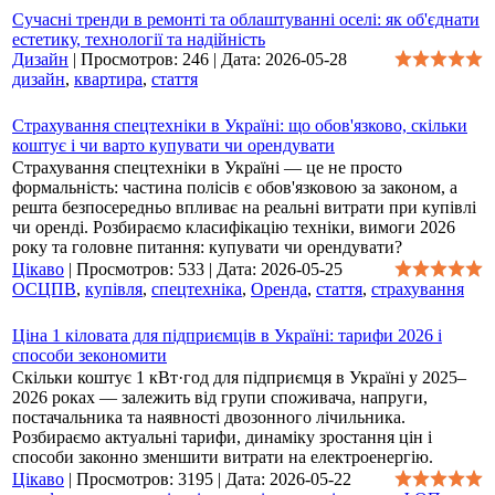
Сучасні тренди в ремонті та облаштуванні оселі: як об'єднати
естетику, технології та надійність
Дизайн
|
Просмотров:
246
|
Дата:
2026-05-28
дизайн
,
квартира
,
стаття
Страхування спецтехніки в Україні: що обов'язково, скільки
коштує і чи варто купувати чи орендувати
Страхування спецтехніки в Україні — це не просто
формальність: частина полісів є обов'язковою за законом, а
решта безпосередньо впливає на реальні витрати при купівлі
чи оренді. Розбираємо класифікацію техніки, вимоги 2026
року та головне питання: купувати чи орендувати?
Цікаво
|
Просмотров:
533
|
Дата:
2026-05-25
ОСЦПВ
,
купівля
,
спецтехніка
,
Оренда
,
стаття
,
страхування
Ціна 1 кіловата для підприємців в Україні: тарифи 2026 і
способи зекономити
Скільки коштує 1 кВт·год для підприємця в Україні у 2025–
2026 роках — залежить від групи споживача, напруги,
постачальника та наявності двозонного лічильника.
Розбираємо актуальні тарифи, динаміку зростання цін і
способи законно зменшити витрати на електроенергію.
Цікаво
|
Просмотров:
3195
|
Дата:
2026-05-22