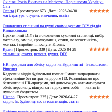
Скільки Років Вчитися на Магістра: Порівнюємо Україну і
Світ
Освіта
|
Просмотров:
673
|
Дата:
2026-04-30
магістратура
,
студент
,
навчання
,
освіта
Оновлення стільниці на кухні своїми руками: DIY гід від
Kronas.com.ua
Практичний DIY гід з оновлення кухонної стільниці: вибір
матеріалу, заміри, кромкування, стики, вологостійкість,
монтаж і виробничі послуги Kronas.
Кухня
|
Просмотров:
339
|
Дата:
2026-04-29
стільниця
,
стаття
,
ремонт
,
кухня
,
DIY
HR програми для обліку кадрів на Будівництві - Безкоштовні
Рішення
Кадровий відділ будівельної компанії може запрацювати
ефективніше без витрат на дороге ПЗ. Розповідаємо про
безкоштовні HR-програми, які допоможуть автоматизувати
облік персоналу, відпустки та документообіг — навіть із
нульовим бюджетом.
Цікаво
|
Просмотров:
235
|
Дата:
2026-04-27
кадри
,
hr
,
будівництво
,
автоматизація
,
стаття
Дефіцит кадрів у будівництві: де роботодавцям шукати