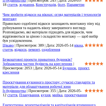
Із будівництва
|
Просмотров:
245
|
Дата:
2026-05-
18
стаття
,
зєднання
,
Конструкція
,
болт
,
Параметри
Чим зробити відкоси на вікнах: огляд матеріалів і технологія
монтажу
Правильно оздоблені відкоси захищають монтажну піну від
руйнування та надають вікну завершеного вигляду.
Розповідаємо, які матеріали підходять для відкосів, чим
відрізняються за ціною і складністю монтажу — щоб вибір
був усвідомленим.
Цікаво
|
Просмотров:
389
|
Дата:
2026-05-14
вікна
,
стаття
,
відкоси
,
ремонт
,
оздоблення
Безкоштовні проекти приватних будинків?
Зображення частин будівель на кресленнях
|
Просмотров:
2053
|
Дата:
2026-05-14
Будинок
,
проект
,
креслення
Проєктування кухонного простору: сучасні стандарти та
матеріали для облаштування робочої зони
Із будівництва
|
Просмотров:
355
|
Дата:
2026-05-
12
стаття
,
Планування
,
кухня
,
мийка
,
проектування
Енергетична децентралізація та капіталізація вторинного