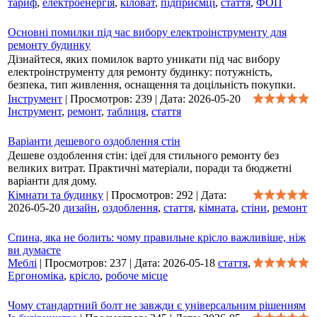
тариф
,
електроенергія
,
кіловат
,
підприємці
,
стаття
,
ФОП
Основні помилки під час вибору електроінструменту для
ремонту будинку
Дізнайтеся, яких помилок варто уникати під час вибору
електроінструменту для ремонту будинку: потужність,
безпека, тип живлення, оснащення та доцільність покупки.
Інструмент
|
Просмотров:
239
|
Дата:
2026-05-20
Інструмент
,
ремонт
,
таблиця
,
стаття
Варіанти дешевого оздоблення стін
Дешеве оздоблення стін: ідеї для стильного ремонту без
великих витрат. Практичні матеріали, поради та бюджетні
варіанти для дому.
Кімнати та будинку
|
Просмотров:
292
|
Дата:
2026-05-20
дизайн
,
оздоблення
,
стаття
,
кімната
,
стіни
,
ремонт
Спина, яка не болить: чому правильне крісло важливіше, ніж
ви думаєте
Меблі
|
Просмотров:
237
|
Дата:
2026-05-18
стаття
,
Ергономіка
,
крісло
,
робоче місце
Чому стандартний болт не завжди є універсальним рішенням