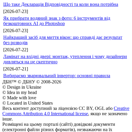
Що таке Декларація Відповідності та коли вона потрібна
[2026-07-23]
Як прибрати водяний знак з фото: 6 інструментів від
безкоштовних AI до Photoshop
[2026-07-23]
Найкращий засіб для миття вікон: що справді дає результат
без розводів
[2026-07-22]
Ламінат на вхідні двері: монтаж, утеплення і чому дизайнери
дивляться на це скептично
[2026-07-21]
Вибираємо зварювальний інвертор: основні правила
ДБН™ © ДБНУ © 2008-2026
© Design in Ukraine
© Idea in my head
© Made with love
© Located in United States
Весь контент доступний за ліцензією CC BY, OGL або
Creative
Commons Attribution 4.0 International license
, якщо не зазначено
інше.
Розміщені на цьому порталі (сайті) довідкові документи
(електронні файли різних форматів), незважаючи на їх