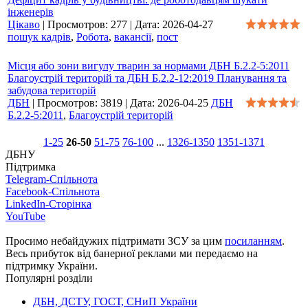
інженерів
Цікаво
|
Просмотров:
277
|
Дата:
2026-04-27
пошук кадрів
,
Робота
,
вакансії
,
пост
Місця або зони вигулу тварин за нормами ДБН Б.2.2-5:2011
Благоустрій територій та ДБН Б.2.2-12:2019 Планування та
забудова територій
ДБН
|
Просмотров:
3819
|
Дата:
2026-04-25
ДБН
Б.2.2-5:2011
,
Благоустрій територій
1-25
26-50
51-75
76-100
...
1326-1350
1351-1371
ДБНУ
Підтримка
Telegram-Спільнота
Facebook-Спільнота
LinkedIn-Сторінка
YouTube
Просимо небайдужих підтримати ЗСУ за цим
посиланням
.
Весь прибуток від банерної реклами ми передаємо на
підтримку України.
Популярні розділи
ДБН, ДСТУ, ГОСТ, СНиП України