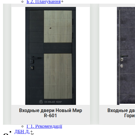
Б 2. Планування
+
Б 2.1.
Б 2.2.
Б 2.4.
ДБН В.
+
В 1. Вимоги
+
В 1.1.
В 1.2.
В 1.3.
В 1.4.
В 2. Об'єкти, продукція
+
В 2.1.
В 2.2.
В 2.3.
В 2.4.
В 2.5.
В 2.6.
В 2.7.
В 2.8.
В 3. Експлуатація, ремонт
+
В 3.1.
В 3.2.
ДБН Г.
+
Г 1. Рекомендації
ДБН Д.
+