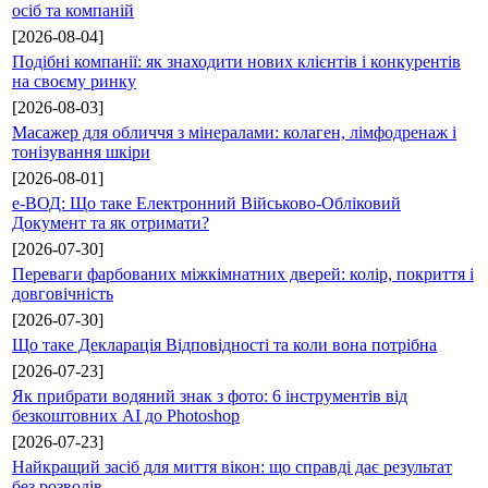
осіб та компаній
[2026-08-04]
Подібні компанії: як знаходити нових клієнтів і конкурентів
на своєму ринку
[2026-08-03]
Масажер для обличчя з мінералами: колаген, лімфодренаж і
тонізування шкіри
[2026-08-01]
е-ВОД: Що таке Електронний Військово-Обліковий
Документ та як отримати?
[2026-07-30]
Переваги фарбованих міжкімнатних дверей: колір, покриття і
довговічність
[2026-07-30]
Що таке Декларація Відповідності та коли вона потрібна
[2026-07-23]
Як прибрати водяний знак з фото: 6 інструментів від
безкоштовних AI до Photoshop
[2026-07-23]
Найкращий засіб для миття вікон: що справді дає результат
без розводів