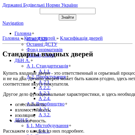
Державні Будівельні Норми України
Navigation
Головна
+
Головна
»
Каталог статей
»
Класифікація дверей
Нові ДБН
Останні ДСТУ
Фонд нормативів
Стандарты входных дверей
Закони, Акти
ДБН А.
+
А 1. Стандартизація
+
А 1.1.
Купить входные двери - это ответственный и серьезный процес
А 2. Проектування
+
и не на два. Дизайн дверей может быть каким-угодно, здесь не
А 2.1.
соответствие вкусу покупателя.
А 2.2.
А 2.3.
Другое дело функциональные характеристики, и здесь необход
А 2.4.
А 3. Виробництво
+
огнестойкость;
А 3.1.
взломостойкость;
А 3.2.
изоляция;
ДБН Б.
+
экологичность.
Б 1. Містобудування
+
Расскажем о каждом из них подробнее.
Б 1.1.