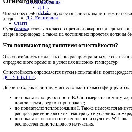
Огнестойкость
Д 1. Нормування
+
Д 1.1.
Д 1.2.
Чтобы обеспечить пожарную безопасность зданий нужно неско
Д 2. Кошториси
двери.
Статті
Абетка
Существует несколько классов противопожарных дверных конс
двери в коридорах, а также на лестничных пролетах должны б
Что понимают под понятием огнестойкости?
Это способность не давать огню распространяться, сохраняя п
определенного времени в условиях высоких температур.
Огнестойкость определяется путем испытаний и подтверждаетс
ДСТУ Б В.1.1-4
.
Двери по характеристикам огнестойкости классифицируются:
по показателю целостности Е. Он измеряется в минутах, 
пользоваться дверями при пожаре;
по показателю теплоизоляции I. Также измеряется минут
распространение высоких температур в условиях пожара
по показателю плотности теплового излучения W. Показы
распространение теплового излучения.