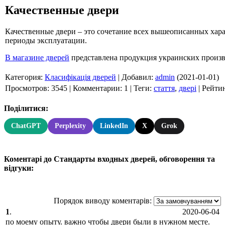
Качественные двери
Качественные двери – это сочетание всех вышеописанных хар
периоды эксплуатации.
В магазине дверей
представлена продукция украинских произв
Категория
:
Класифікація дверей
|
Добавил
:
admin
(2021-01-01)
Просмотров
:
3545
|
Комментарии
:
1
|
Теги
:
стаття
,
двері
|
Рейти
Поділитися:
ChatGPT
Perplexity
LinkedIn
X
Grok
Коментарі до Стандарты входных дверей, обговорення та
відгуки:
Порядок виводу коментарів:
1
.
2020-06-04
по моему опыту. важно чтобы двери были в нужном месте.