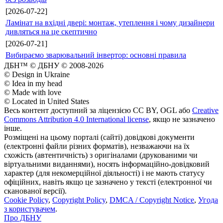
[2026-07-22]
Ламінат на вхідні двері: монтаж, утеплення і чому дизайнери
дивляться на це скептично
[2026-07-21]
Вибираємо зварювальний інвертор: основні правила
ДБН™ © ДБНУ © 2008-2026
© Design in Ukraine
© Idea in my head
© Made with love
© Located in United States
Весь контент доступний за ліцензією CC BY, OGL або
Creative
Commons Attribution 4.0 International license
, якщо не зазначено
інше.
Розміщені на цьому порталі (сайті) довідкові документи
(електронні файли різних форматів), незважаючи на їх
схожість (автентичність) з оригіналами (друкованими чи
віртуальними виданнями), носять інформаційно-довідковий
характер (для некомерційної діяльності) і не мають статусу
офіційних, навіть якщо це зазначено у тексті (електронної чи
сканованої версії).
Cookie Policy
,
Copyright Policy
,
DMCA / Copyright Notice
,
Угода
з користувачем
.
Про ДБНУ