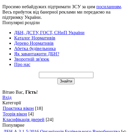
Просимо небайдужих підтримати ЗСУ за цим
посиланням
.
Весь прибуток від банерної реклами ми передаємо на
підтримку України.
Популярні розділи
ДБН, ДСТУ, ГОСТ, СНиП України
Каталог Нормативів
Дерево Нормативів
Абетка будівельника
Як завантажити ДБН?
Зворотній зв'язок
Про нас
Вітаю Вас
,
Гість
!
Вхід
Категорії
Практика вікон
[18]
Теорія вікон
[4]
Класифікація дверей
[24]
Популярне
ДБН А.3.1-5:2016 Організація Будівельного Виробництва
[➪