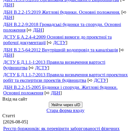
ДБН
]
ДБН В.2.2-15:2019 Житлові будинки. Основні положення.
[➪
ДБН
]
ДБН В.2.2-9:2018 Громадські будинки та споруди. Основні
положення
[➪
ДБН
]
ДСТУ Б А.2.4-4:2009 Основні вимоги до проектної та
робочої документації
[➪
ДСТУ
]
ДБН В.2.5-64:2012 Внутрішній водопровід та каналізація
[➪
ДБН
]
ДСТУ Б Д.1.1-1:2013 Правила визначення вартості
будівництва
[➪
ДСТУ
]
ДСТУ Б Д.1.1-7:2013 Правила визначення вартості проектних
робіт та експертизи проектів будівництва
[➪
ДСТУ
]
ДБН В.2.2-15-2005 Будинки і споруди. Житлові будинки.
Основні положення
[➪
ДБН
]
Вхід на сайт
Увійти через uID
Стара форма входу
Статті
[2026-08-05]
Реєстр боржників: як перевірити заборгованості фізичних