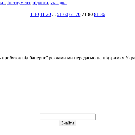
нат
,
Інструмент
,
підлога
,
укладка
1-10
11-20
...
51-60
61-70
71-80
81-86
ь прибуток від банерної реклами ми передаємо на підтримку Укра