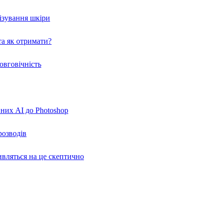
нізування шкіри
а як отримати?
овговічність
вних AI до Photoshop
розводів
ивляться на це скептично