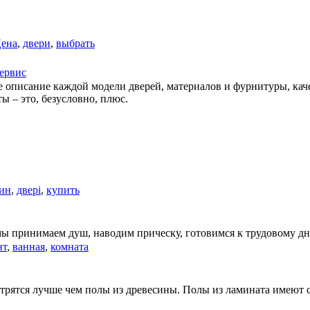
ена
,
двери
,
выбрать
ервис
ое описание каждой модели дверей, материалов и фурнитуры, ка
ы – это, безусловно, плюс.
зин
,
двері
,
купить
ы принимаем душ, наводим прическу, готовимся к трудовому дн
нт
,
ванная
,
комната
трятся лучше чем полы из древесины. Полы из ламината имеют 