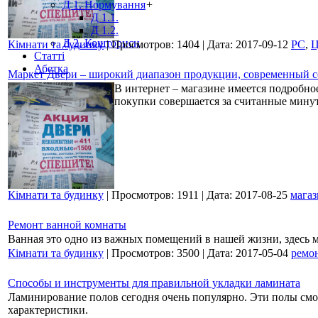
Д 1. Нормування
+
Д 1.1.
Д 1.2.
Д 2. Кошториси
Кімнати та будинку
|
Просмотров:
1404
|
Дата:
2017-09-12
РС
,
Ц
Статті
Абетка
Маркет Двери – широкий диапазон продукции, современный с
В интернет – магазине имеется подробн
покупки совершается за считанные минут
Кімнати та будинку
|
Просмотров:
1911
|
Дата:
2017-08-25
мага
Ремонт ванной комнаты
Ванная это одно из важных помещений в нашей жизни, здесь м
Кімнати та будинку
|
Просмотров:
3500
|
Дата:
2017-05-04
ремо
Способы и инструменты для правильной укладки ламината
Ламинирование полов сегодня очень популярно. Эти полы смо
характеристики.