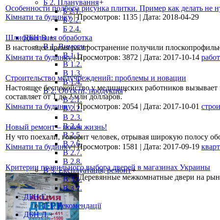
Б 2. Планування
+
Особенности подбора рисунка плитки. Пример как делать не 
Б 2.1.
Кімнати та будинку
|
Просмотров:
1135
|
Дата:
2018-04-29
Б 2.2.
Б 2.4.
Шлифовальная обработка
ДБН В.
+
В 1. Вимоги
+
В настоящее время распространение получили плоскопрофиль
В 1.1.
Кімнати та будинку
|
Просмотров:
3872
|
Дата:
2017-10-14
работ
В 1.2.
В 1.3.
Строительство медучреждений: проблемы и новации
В 1.4.
Настоящее беспокойство у медицинских работников вызывает 
В 2. Об'єкти, продукція
+
составляет от 1 до 2 млн долларов.
В 2.1.
Кімнати та будинку
|
Просмотров:
2054
|
Дата:
2017-10-01
строи
В 2.2.
В 2.3.
В 2.4.
Новый ремонт – новая жизнь!
В 2.5.
Ну что поехали, говорит человек, отрывая широкую полосу обо
В 2.6.
Кімнати та будинку
|
Просмотров:
1581
|
Дата:
2017-09-19
квар
В 2.7.
В 2.8.
Критерии правильного выбора дверей в магазинах Украины
В 3. Експлуатація, ремонт
+
Деревянные межкомнатные двери на рын
В 3.1.
В 3.2.
ДБН Г.
+
Г 1. Рекомендації
ДБН Д.
+