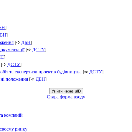
БН
]
БН
]
ложення
[➪
ДБН
]
документації
[➪
ДСТУ
]
БН
]
[➪
ДСТУ
]
обіт та експертизи проектів будівництва
[➪
ДСТУ
]
вні положення
[➪
ДБН
]
Увійти через uID
Стара форма входу
та компаній
а своєму ринку