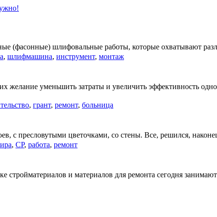
нужно!
ные (фасонные) шлифовальные работы, которые охватывают разл
а
,
шлифмашина
,
инструмент
,
монтаж
их желание уменьшить затраты и увеличить эффективность одно
тельство
,
грант
,
ремонт
,
больница
ев, с пресловутыми цветочками, со стены. Все, решился, наконе
тира
,
СР
,
работа
,
ремонт
ке стройматериалов и материалов для ремонта сегодня занима