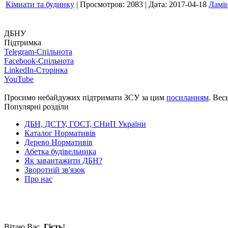
Кімнати та будинку
|
Просмотров:
2083
|
Дата:
2017-04-18
Ламі
ДБНУ
Підтримка
Telegram-Спільнота
Facebook-Спільнота
LinkedIn-Сторінка
YouTube
Просимо небайдужих підтримати ЗСУ за цим
посиланням
. Вес
Популярні розділи
ДБН, ДСТУ, ГОСТ, СНиП України
Каталог Нормативів
Дерево Нормативів
Абетка будівельника
Як завантажити ДБН?
Зворотній зв'язок
Про нас
Вітаю Вас
,
Гість
!