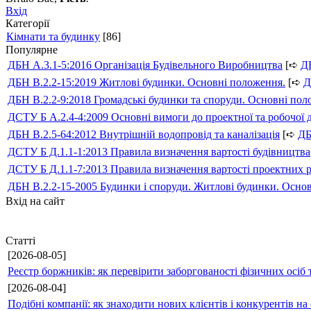
Вхід
Категорії
Кімнати та будинку
[86]
Популярне
ДБН А.3.1-5:2016 Організація Будівельного Виробництва
[➪
Д
ДБН В.2.2-15:2019 Житлові будинки. Основні положення.
[➪
Д
ДБН В.2.2-9:2018 Громадські будинки та споруди. Основні по
ДСТУ Б А.2.4-4:2009 Основні вимоги до проектної та робочої 
ДБН В.2.5-64:2012 Внутрішній водопровід та каналізація
[➪
Д
ДСТУ Б Д.1.1-1:2013 Правила визначення вартості будівництва
ДСТУ Б Д.1.1-7:2013 Правила визначення вартості проектних р
ДБН В.2.2-15-2005 Будинки і споруди. Житлові будинки. Осно
Вхід на сайт
Статті
[2026-08-05]
Реєстр боржників: як перевірити заборгованості фізичних осіб 
[2026-08-04]
Подібні компанії: як знаходити нових клієнтів і конкурентів н