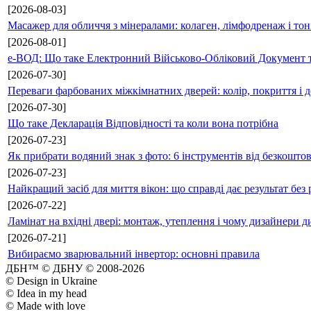
[2026-08-03]
Масажер для обличчя з мінералами: колаген, лімфодренаж і то
[2026-08-01]
е-ВОД: Що таке Електронний Військово-Обліковий Документ т
[2026-07-30]
Переваги фарбованих міжкімнатних дверей: колір, покриття і д
[2026-07-30]
Що таке Декларація Відповідності та коли вона потрібна
[2026-07-23]
Як прибрати водяний знак з фото: 6 інструментів від безкошто
[2026-07-23]
Найкращий засіб для миття вікон: що справді дає результат без 
[2026-07-22]
Ламінат на вхідні двері: монтаж, утеплення і чому дизайнери д
[2026-07-21]
Вибираємо зварювальний інвертор: основні правила
ДБН™ © ДБНУ © 2008-2026
© Design in Ukraine
© Idea in my head
© Made with love