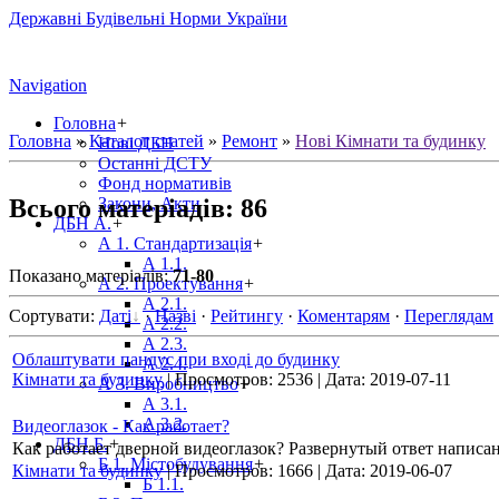
Державні Будівельні Норми України
Navigation
Головна
+
Головна
»
Каталог статей
»
Ремонт
»
Нові Кімнати та будинку
Нові ДБН
Останні ДСТУ
Фонд нормативів
Всього матеріадів
:
86
Закони, Акти
ДБН А.
+
А 1. Стандартизація
+
А 1.1.
Показано матеріалів
:
71-80
А 2. Проектування
+
А 2.1.
Сортувати
:
Даті
·
Назві
·
Рейтингу
·
Коментарям
·
Переглядам
А 2.2.
А 2.3.
Облаштувати пандус при вході до будинку
А 2.4.
Кімнати та будинку
|
Просмотров:
2536
|
Дата:
2019-07-11
А 3. Виробництво
+
А 3.1.
А 3.2.
Видеоглазок - Как работает?
ДБН Б.
+
Как работает дверной видеоглазок? Развернутый ответ написа
Б 1. Містобудування
+
Кімнати та будинку
|
Просмотров:
1666
|
Дата:
2019-06-07
Б 1.1.