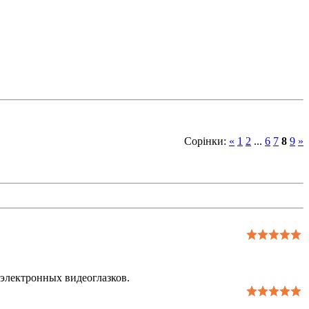
Сорінки
:
«
1
2
...
6
7
8
9
»
 электронных видеоглазков.