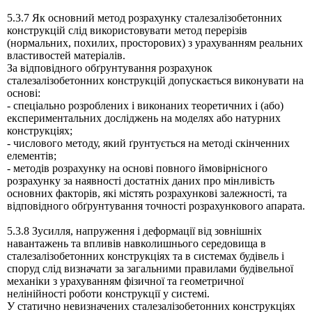
5.3.7 Як основний метод розрахунку сталезалізобетонних
конструкцій слід використовувати метод перерізів
(нормальних, похилих, просторових) з урахуванням реальних
властивостей матеріалів.
За відповідного обґрунтування розрахунок
сталезалізобетонних конструкцій допускається виконувати на
основі:
- спеціально розроблених і виконаних теоретичних і (або)
експериментальних досліджень на моделях або натурних
конструкціях;
- числового методу, який ґрунтується на методі скінченних
елементів;
- методів розрахунку на основі повного ймовірнісного
розрахунку за наявності достатніх даних про мінливість
основних факторів, які містять розрахункові залежності, та
відповідного обґрунтування точності розрахункового апарата.
5.3.8 Зусилля, напруження і деформації від зовнішніх
навантажень та впливів навколишнього середовища в
сталезалізобетонних конструкціях та в системах будівель і
споруд слід визначати за загальними правилами будівельної
механіки з урахуванням фізичної та геометричної
нелінійності роботи конструкції у системі.
У статично невизначених сталезалізобетонних конструкціях