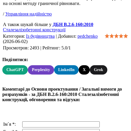
на основі методу граничної рівноваги.
/
Управління надійністю
А також шукай більше у
ДБН В.2.6-160:2010
Сталезалізобетонні конструкції
Категория
:
Із будівництва
|
Добавил
:
pedchenko
(2026-06-02)
Просмотров
:
2493
|
Рейтинг
:
5.0
/
1
Поділитися:
ChatGPT
Perplexity
LinkedIn
X
Grok
Коментарі до Основи проектування / Загальні вимоги до
розрахунків - за ДБН В.2.6-160:2010 Сталезалізобетонні
конструкції, обговорення та відгуки:
Ім`я *: