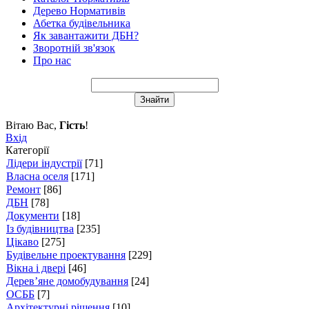
Дерево Нормативів
Абетка будівельника
Як завантажити ДБН?
Зворотній зв'язок
Про нас
Вітаю Вас
,
Гість
!
Вхід
Категорії
Лідери індустрії
[71]
Власна оселя
[171]
Ремонт
[86]
ДБН
[78]
Документи
[18]
Із будівництва
[235]
Цікаво
[275]
Будівельне проектування
[229]
Вікна і двері
[46]
Дерев’яне домобудування
[24]
ОСББ
[7]
Архітектурні рішення
[10]