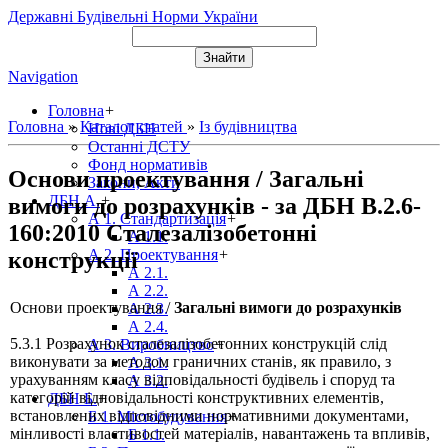
Державні Будівельні Норми України
Navigation
Головна
+
Головна
»
Каталог статей
»
Із будівництва
Нові ДБН
Останні ДСТУ
Фонд нормативів
Основи проектування / Загальні
Закони, Акти
ДБН А.
+
вимоги до розрахунків - за ДБН В.2.6-
А 1. Стандартизація
+
160:2010 Сталезалізобетонні
А 1.1.
А 2. Проектування
+
конструкції
А 2.1.
А 2.2.
Основи проектування /
Загальні вимоги до розрахунків
А 2.3.
А 2.4.
5.3.1 Розрахунок сталезалізобетонних конструкцій слід
А 3. Виробництво
+
виконувати за методом граничних станів, як правило, з
А 3.1.
урахуванням класу відповідальності будівель і споруд та
А 3.2.
категорій відповідальності конструктивних елементів,
ДБН Б.
+
встановлених відповідними нормативними документами,
Б 1. Містобудування
+
мінливості властивостей матеріалів, навантажень та впливів,
Б 1.1.