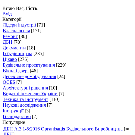
Вітаю Вас
,
Гість
!
Вхід
Категорії
Лідери індустрії
[71]
Власна оселя
[171]
Ремонт
[86]
ДБН
[78]
Документи
[18]
Із будівництва
[235]
Цікаво
[275]
Будівельне проектування
[229]
Вікна і двері
[46]
Дерев’яне домобудування
[24]
ОСББ
[7]
Архітектурні рішення
[10]
Видатні інженери України
[7]
Техніка та Інструмент
[110]
Наукові дослідження
[7]
Інструкції
[3]
Господарство
[2]
Популярне
ДБН А.3.1-5:2016 Організація Будівельного Виробництва
[➪
ДБН
]