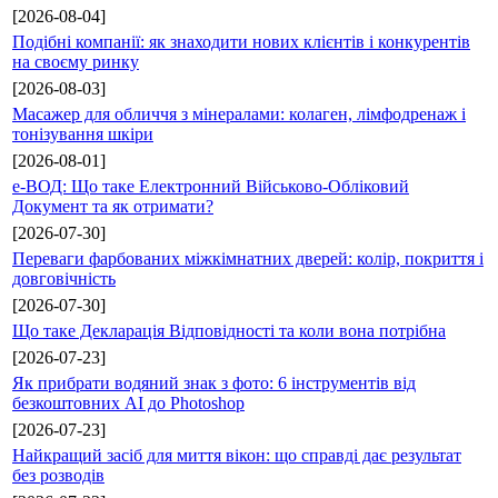
[2026-08-04]
Подібні компанії: як знаходити нових клієнтів і конкурентів
на своєму ринку
[2026-08-03]
Масажер для обличчя з мінералами: колаген, лімфодренаж і
тонізування шкіри
[2026-08-01]
е-ВОД: Що таке Електронний Військово-Обліковий
Документ та як отримати?
[2026-07-30]
Переваги фарбованих міжкімнатних дверей: колір, покриття і
довговічність
[2026-07-30]
Що таке Декларація Відповідності та коли вона потрібна
[2026-07-23]
Як прибрати водяний знак з фото: 6 інструментів від
безкоштовних AI до Photoshop
[2026-07-23]
Найкращий засіб для миття вікон: що справді дає результат
без розводів