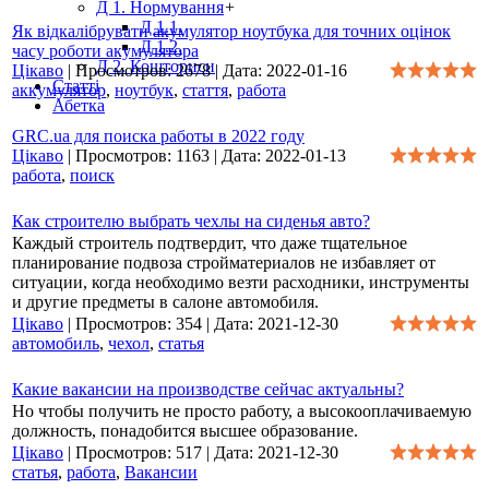
Д 1. Нормування
+
Д 1.1.
Як відкалібрувати акумулятор ноутбука для точних оцінок
Д 1.2.
часу роботи акумулятора
Д 2. Кошториси
Цікаво
|
Просмотров:
2678
|
Дата:
2022-01-16
Статті
аккумулятор
,
ноутбук
,
стаття
,
работа
Абетка
GRC.ua для поиска работы в 2022 году
Цікаво
|
Просмотров:
1163
|
Дата:
2022-01-13
работа
,
поиск
Как строителю выбрать чехлы на сиденья авто?
Каждый строитель подтвердит, что даже тщательное
планирование подвоза стройматериалов не избавляет от
ситуации, когда необходимо везти расходники, инструменты
и другие предметы в салоне автомобиля.
Цікаво
|
Просмотров:
354
|
Дата:
2021-12-30
автомобиль
,
чехол
,
статья
Какие вакансии на производстве сейчас актуальны?
Но чтобы получить не просто работу, а высокооплачиваемую
должность, понадобится высшее образование.
Цікаво
|
Просмотров:
517
|
Дата:
2021-12-30
статья
,
работа
,
Вакансии