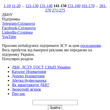
1-10
11-20
...
121-130
131-140
141-150
151-160
161-170
...
261-
270
271-275
ДБНУ
Підтримка
Telegram-Спільнота
Facebook-Спільнота
LinkedIn-Сторінка
YouTube
Просимо небайдужих підтримати ЗСУ за цим
посиланням
.
Весь прибуток від банерної реклами ми передаємо на
підтримку України.
Популярні розділи
ДБН, ДСТУ, ГОСТ, СНиП України
Каталог Нормативів
Дерево Нормативів
Абетка будівельника
Як завантажити ДБН?
Зворотній зв'язок
Про нас