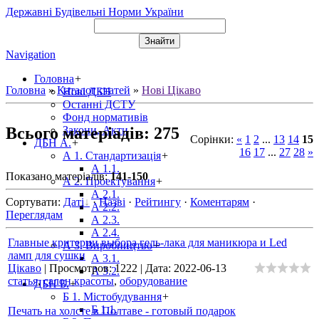
Державні Будівельні Норми України
Navigation
Головна
+
Головна
»
Каталог статей
»
Нові Цікаво
Нові ДБН
Останні ДСТУ
Фонд нормативів
Всього матеріадів
:
275
Закони, Акти
Сорінки
:
«
1
2
...
13
14
15
ДБН А.
+
16
17
...
27
28
»
А 1. Стандартизація
+
А 1.1.
Показано матеріалів
:
141-150
А 2. Проектування
+
А 2.1.
Сортувати
:
Даті
·
Назві
·
Рейтингу
·
Коментарям
·
А 2.2.
Переглядам
А 2.3.
А 2.4.
Главные критерии выбора гель-лака для маникюра и Led
А 3. Виробництво
+
ламп для сушки
А 3.1.
Цікаво
|
Просмотров:
1222
|
Дата:
2022-06-13
А 3.2.
статья
,
салон красоты
,
оборудование
ДБН Б.
+
Б 1. Містобудування
+
Б 1.1.
Печать на холсте в Полтаве - готовый подарок