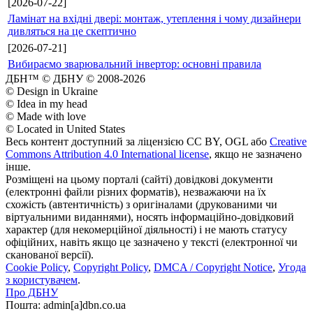
[2026-07-22]
Ламінат на вхідні двері: монтаж, утеплення і чому дизайнери
дивляться на це скептично
[2026-07-21]
Вибираємо зварювальний інвертор: основні правила
ДБН™ © ДБНУ © 2008-2026
© Design in Ukraine
© Idea in my head
© Made with love
© Located in United States
Весь контент доступний за ліцензією CC BY, OGL або
Creative
Commons Attribution 4.0 International license
, якщо не зазначено
інше.
Розміщені на цьому порталі (сайті) довідкові документи
(електронні файли різних форматів), незважаючи на їх
схожість (автентичність) з оригіналами (друкованими чи
віртуальними виданнями), носять інформаційно-довідковий
характер (для некомерційної діяльності) і не мають статусу
офіційних, навіть якщо це зазначено у тексті (електронної чи
сканованої версії).
Cookie Policy
,
Copyright Policy
,
DMCA / Copyright Notice
,
Угода
з користувачем
.
Про ДБНУ
Пошта: admin[а]dbn.co.ua