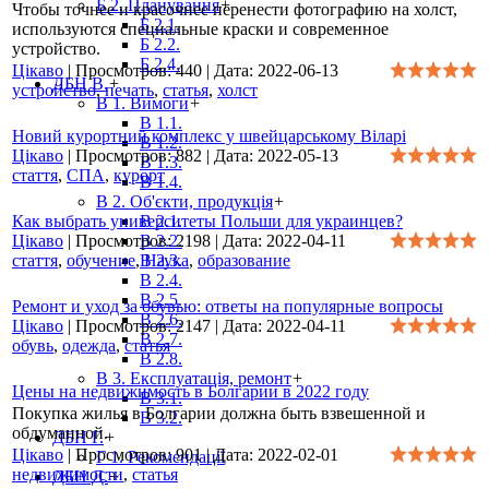
Б 2. Планування
+
Чтобы точнее и красочнее перенести фотографию на холст,
Б 2.1.
используются специальные краски и современное
Б 2.2.
устройство.
Б 2.4.
Цікаво
|
Просмотров:
440
|
Дата:
2022-06-13
ДБН В.
+
устройство
,
печать
,
статья
,
холст
В 1. Вимоги
+
В 1.1.
Новий курортний комплекс у швейцарському Віларі
В 1.2.
Цікаво
|
Просмотров:
882
|
Дата:
2022-05-13
В 1.3.
стаття
,
СПА
,
курорт
В 1.4.
В 2. Об'єкти, продукція
+
Как выбрать университеты Польши для украинцев?
В 2.1.
Цікаво
|
Просмотров:
В 2.2.
2198
|
Дата:
2022-04-11
стаття
,
обучение
,
В 2.3.
Наука
,
образование
В 2.4.
В 2.5.
Ремонт и уход за обувью: ответы на популярные вопросы
В 2.6.
Цікаво
|
Просмотров:
2147
|
Дата:
2022-04-11
В 2.7.
обувь
,
одежда
,
статья
В 2.8.
В 3. Експлуатація, ремонт
+
Цены на недвижимость в Болгарии в 2022 году
В 3.1.
Покупка жилья в Болгарии должна быть взвешенной и
В 3.2.
обдуманной.
ДБН Г.
+
Цікаво
|
Просмотров:
901
|
Дата:
2022-02-01
Г 1. Рекомендації
недвижимости
,
статья
ДБН Д.
+