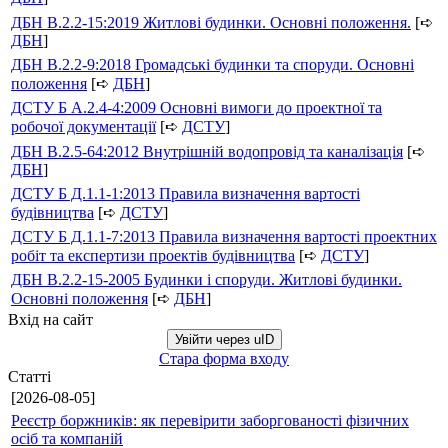
ДБН В.2.2-15:2019 Житлові будинки. Основні положення.
[➪
ДБН
]
ДБН В.2.2-9:2018 Громадські будинки та споруди. Основні
положення
[➪
ДБН
]
ДСТУ Б А.2.4-4:2009 Основні вимоги до проектної та
робочої документації
[➪
ДСТУ
]
ДБН В.2.5-64:2012 Внутрішній водопровід та каналізація
[➪
ДБН
]
ДСТУ Б Д.1.1-1:2013 Правила визначення вартості
будівництва
[➪
ДСТУ
]
ДСТУ Б Д.1.1-7:2013 Правила визначення вартості проектних
робіт та експертизи проектів будівництва
[➪
ДСТУ
]
ДБН В.2.2-15-2005 Будинки і споруди. Житлові будинки.
Основні положення
[➪
ДБН
]
Вхід на сайт
Увійти через uID
Стара форма входу
Статті
[2026-08-05]
Реєстр боржників: як перевірити заборгованості фізичних
осіб та компаній