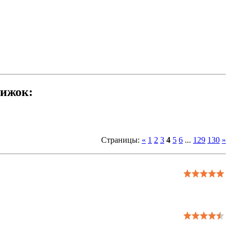
нижок:
Страницы
:
«
1
2
3
4
5
6
...
129
130
»