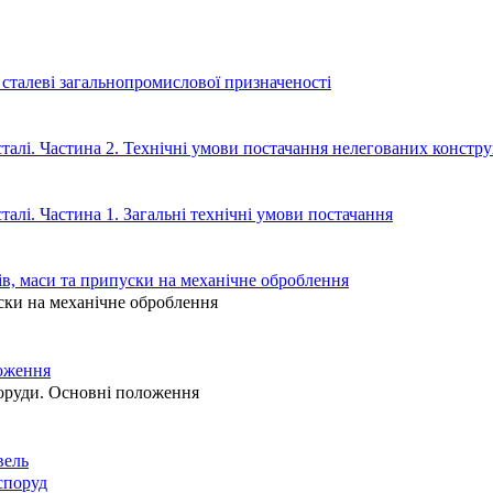
сталеві загальнопромислової призначеності
талі. Частина 2. Технічні умови постачання нелегованих констр
алі. Частина 1. Загальні технічні умови постачання
ів, маси та припуски на механічне оброблення
уски на механічне оброблення
ложення
поруди. Основні положення
вель
 споруд