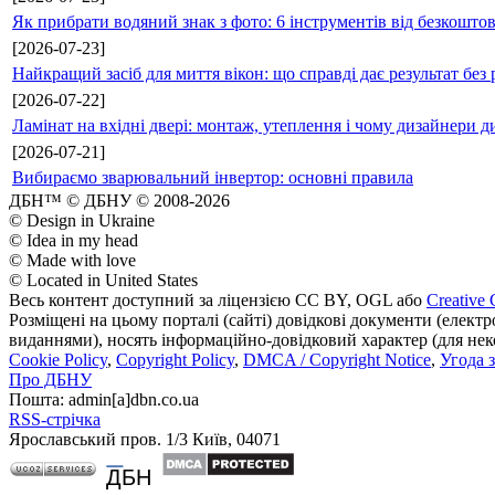
Як прибрати водяний знак з фото: 6 інструментів від безкошто
[2026-07-23]
Найкращий засіб для миття вікон: що справді дає результат без 
[2026-07-22]
Ламінат на вхідні двері: монтаж, утеплення і чому дизайнери д
[2026-07-21]
Вибираємо зварювальний інвертор: основні правила
ДБН™ © ДБНУ © 2008-2026
© Design in Ukraine
© Idea in my head
© Made with love
© Located in United States
Весь контент доступний за ліцензією CC BY, OGL або
Creative 
Розміщені на цьому порталі (сайті) довідкові документи (елект
виданнями), носять інформаційно-довідковий характер (для неком
Cookie Policy
,
Copyright Policy
,
DMCA / Copyright Notice
,
Угода 
Про ДБНУ
Пошта: admin[а]dbn.co.ua
RSS-стрічка
Ярославський пров. 1/3 Київ, 04071