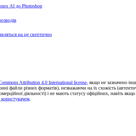
вних AI до Photoshop
розводів
ивляться на це скептично
Commons Attribution 4.0 International license
, якщо не зазначено інш
ронні файли різних форматів), незважаючи на їх схожість (автент
ерційної діяльності) і не мають статусу офіційних, навіть якщо ц
з користувачем
.