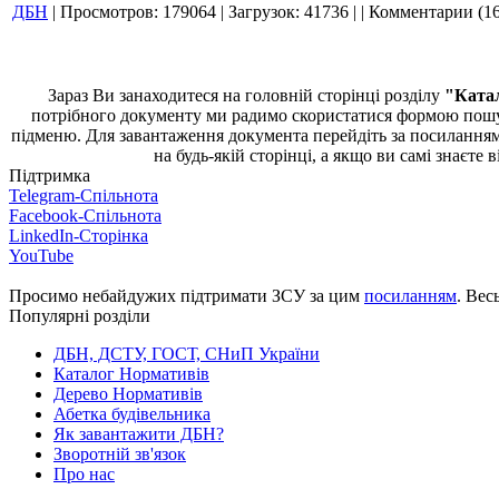
ДБН
|
Просмотров:
179064
|
Загрузок:
41736
|
|
Комментарии (16
Зараз Ви занаходитеся на головній сторінці розділу
"Ката
потрібного документу ми радимо скористатися формою пошук
підменю. Для завантаження документа перейдіть за посиланням
на будь-якій сторінці, а якщо ви самі знаєт
Підтримка
Telegram-Спільнота
Facebook-Спільнота
LinkedIn-Сторінка
YouTube
Просимо небайдужих підтримати ЗСУ за цим
посиланням
. Вес
Популярні розділи
ДБН, ДСТУ, ГОСТ, СНиП України
Каталог Нормативів
Дерево Нормативів
Абетка будівельника
Як завантажити ДБН?
Зворотній зв'язок
Про нас