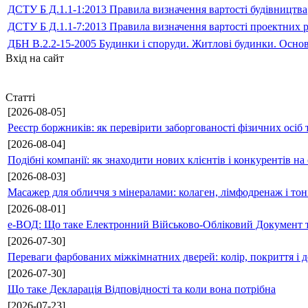
ДСТУ Б Д.1.1-1:2013 Правила визначення вартості будівництва
ДСТУ Б Д.1.1-7:2013 Правила визначення вартості проектних р
ДБН В.2.2-15-2005 Будинки і споруди. Житлові будинки. Осно
Вхід на сайт
Статті
[2026-08-05]
Реєстр боржників: як перевірити заборгованості фізичних осіб 
[2026-08-04]
Подібні компанії: як знаходити нових клієнтів і конкурентів н
[2026-08-03]
Масажер для обличчя з мінералами: колаген, лімфодренаж і то
[2026-08-01]
е-ВОД: Що таке Електронний Військово-Обліковий Документ т
[2026-07-30]
Переваги фарбованих міжкімнатних дверей: колір, покриття і д
[2026-07-30]
Що таке Декларація Відповідності та коли вона потрібна
[2026-07-23]