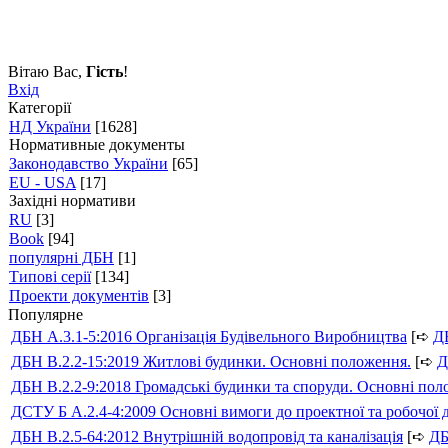
Вітаю Вас
,
Гість
!
Вхід
Категорії
НД України
[1628]
Нормативные документы
Законодавство України
[65]
EU - USA
[17]
Західні нормативи
RU
[3]
Book
[94]
популярні ДБН
[1]
Типові серії
[134]
Проекти документів
[3]
Популярне
ДБН А.3.1-5:2016 Організація Будівельного Виробництва
[➪
Д
ДБН В.2.2-15:2019 Житлові будинки. Основні положення.
[➪
Д
ДБН В.2.2-9:2018 Громадські будинки та споруди. Основні по
ДСТУ Б А.2.4-4:2009 Основні вимоги до проектної та робочої 
ДБН В.2.5-64:2012 Внутрішній водопровід та каналізація
[➪
Д