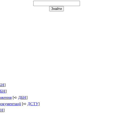
БН
]
БН
]
ложення
[➪
ДБН
]
документації
[➪
ДСТУ
]
БН
]