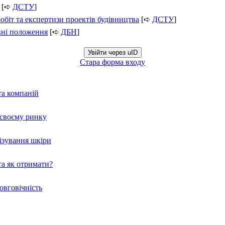
[➪
ДСТУ
]
обіт та експертизи проектів будівництва
[➪
ДСТУ
]
вні положення
[➪
ДБН
]
Увійти через uID
Стара форма входу
та компаній
а своєму ринку
нізування шкіри
а як отримати?
овговічність