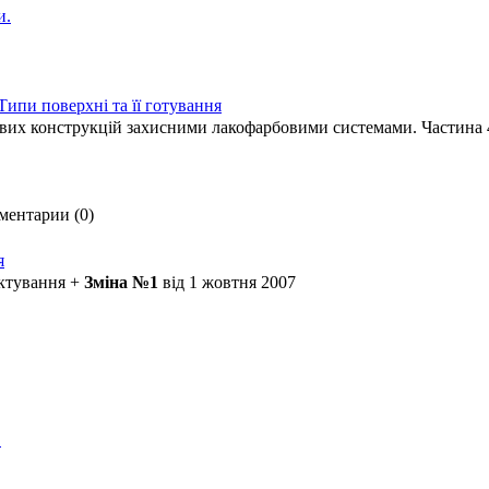
и.
Типи поверхні та її готування
евих конструкцій захисними лакофарбовими системами. Частина 4.
ментарии (0)
я
ектування +
Зміна №1
від 1 жовтня 2007
в