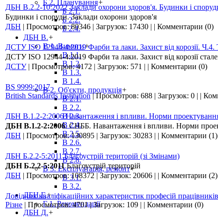
Б 2. Планування
+
ДБН В.2.2-10:2022 Заклади охорони здоров'я. Будинки і споруд
Б 2.1.
Будинки і споруди. Заклади охорони здоров'я
Б 2.2.
ДБН
|
Просмотров:
80346
|
Загрузок:
17430
|
|
Комментарии (0)
Б 2.4.
ДБН В.
+
В 1. Вимоги
+
ДСТУ ISO 12944-4:2019 Фарби та лаки. Захист від корозії. Ч.4. 
В 1.1.
ДСТУ ISO 12944-4:2019 Фарби та лаки. Захист від корозії стал
В 1.2.
ДСТУ
|
Просмотров:
4172
|
Загрузок:
571
|
|
Комментарии (0)
В 1.3.
В 1.4.
BS 9999:2017
В 2. Об'єкти, продукція
+
British Standards Institution
|
Просмотров:
688
|
Загрузок:
0
|
|
Ком
В 2.1.
В 2.2.
ДБН В.1.2-2:2006 Навантаження і впливи. Норми проектуванн
В 2.3.
В 2.4.
ДБН В.1.2-2:2006
. СНББ. Навантаження і впливи. Норми про
В 2.5.
ДБН
|
Просмотров:
130895
|
Загрузок:
30283
|
|
Комментарии (1)
В 2.6.
В 2.7.
ДБН Б.2.2-5:2011 Благоустрій територій (зі Змінами)
В 2.8.
ДБН Б.2.2-5:2011
Благоустрій територій
В 3. Експлуатація, ремонт
+
ДБН
|
Просмотров:
108372
|
Загрузок:
20606
|
|
Комментарии (2)
В 3.1.
В 3.2.
ДБН Г.
+
Довідник кваліфікаційних характеристик професій працівникі
Г 1. Рекомендації
Різне
|
Просмотров:
4701
|
Загрузок:
109
|
|
Комментарии (0)
ДБН Д.
+