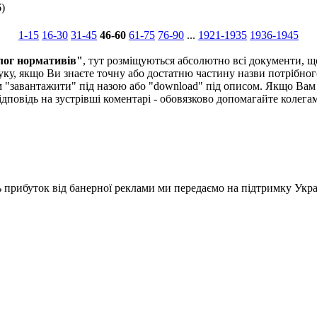
)
1-15
16-30
31-45
46-60
61-75
76-90
...
1921-1935
1936-1945
лог нормативів"
, тут розміщуються абсолютно всі документи, 
у, якщо Ви знаєте точну або достатню частину назви потрібного
 "завантажити" під назою або "download" під описом. Якщо Вам
е відповідь на зустрівші коментарі - обовязково допомагайте кол
ь прибуток від банерної реклами ми передаємо на підтримку Укра