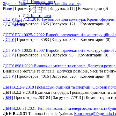
Д 1. Нормування
+
Журнал обліку та зберігання засобів захисту
Д 1.1.
Різне
|
Просмотров:
2141
|
Загрузок:
211
|
|
Комментарии (0)
Д 1.2.
Д 2. Кошториси
ДСТУ ISO 7121:2010 Трубопровідна арматура. Крани сферичні 
Статті
ДСТУ
|
Просмотров:
1625
|
Загрузок:
121
|
|
Комментарии (0)
Абетка
ДСТУ EN 10025-2:2022 Вироби гарячекатані з конструкційної с
ДСТУ
|
Просмотров:
3583
|
Загрузок:
358
|
|
Комментарии (0)
ДСТУ EN 10025-1:2007 Вироби гарячекатані з конструкційної ст
ДСТУ
|
Просмотров:
1473
|
Загрузок:
93
|
|
Комментарии (0)
ДСТУ 8981:2020 Виливки з металів та сплавів. Допуски розмір
Виливки з металів та сплавів. Допуски розмірів, маси та прип
ДСТУ
|
Просмотров:
4016
|
Загрузок:
520
|
|
Комментарии (0)
ДБН В.2.2-9:2018 Громадські будинки та споруди. Основні по
ДБН В.2.2-9:2018 Будинки і споруди. Громадські будинки та с
ДБН
|
Просмотров:
283184
|
Загрузок:
77913
|
|
Комментарии (6)
ДБН В.2.6-31:2021 Теплова ізоляція та енергоефективність буді
ДБН В.2.6-31
Теплова ізоляція будівель
Конструкції будинків і