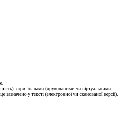
е.
ичність) з оригіналами (друкованими чи віртуальними
е зазначено у тексті (електронної чи сканованої версії).