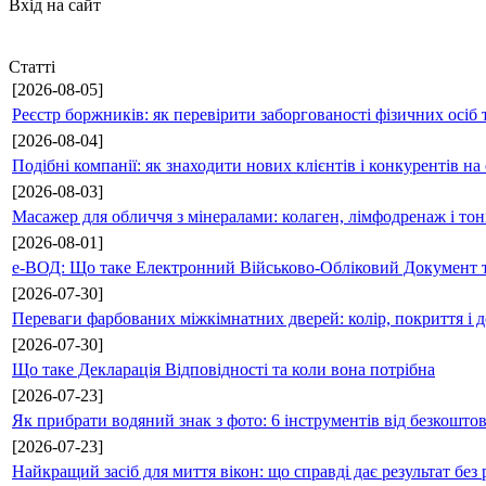
Вхід на сайт
Статті
[2026-08-05]
Реєстр боржників: як перевірити заборгованості фізичних осіб 
[2026-08-04]
Подібні компанії: як знаходити нових клієнтів і конкурентів н
[2026-08-03]
Масажер для обличчя з мінералами: колаген, лімфодренаж і то
[2026-08-01]
е-ВОД: Що таке Електронний Військово-Обліковий Документ т
[2026-07-30]
Переваги фарбованих міжкімнатних дверей: колір, покриття і д
[2026-07-30]
Що таке Декларація Відповідності та коли вона потрібна
[2026-07-23]
Як прибрати водяний знак з фото: 6 інструментів від безкошто
[2026-07-23]
Найкращий засіб для миття вікон: що справді дає результат без 