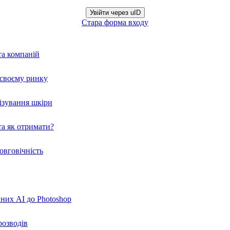
Увійти через uID
Стара форма входу
та компаній
а своєму ринку
нізування шкіри
а як отримати?
овговічність
вних AI до Photoshop
розводів