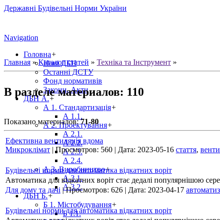
Державні Будівельні Норми України
Navigation
Головна
+
Главная
»
Каталог статей
»
Техніка та Інструмент
»
Нові ДБН
Останні ДСТУ
Фонд нормативів
В разделе материалов
:
110
Закони, Акти
ДБН А.
+
А 1. Стандартизація
+
А 1.1.
Показано материалов
:
71-80
А 2. Проектування
+
А 2.1.
Ефективна вентиляція вдома
А 2.2.
Микроклімат
|
Просмотров:
560
|
Дата:
2023-05-16
стаття
,
венти
А 2.3.
А 2.4.
А 3. Виробництво
+
Будівельні норми для автоматика відкатних воріт
А 3.1.
Автоматика для відкатних воріт стає дедалі популярнішою сере
А 3.2.
Для дому та дачі
|
Просмотров:
626
|
Дата:
2023-04-17
автоматиз
ДБН Б.
+
Б 1. Містобудування
+
Будівельні норми для автоматика відкатних воріт
Б 1.1.