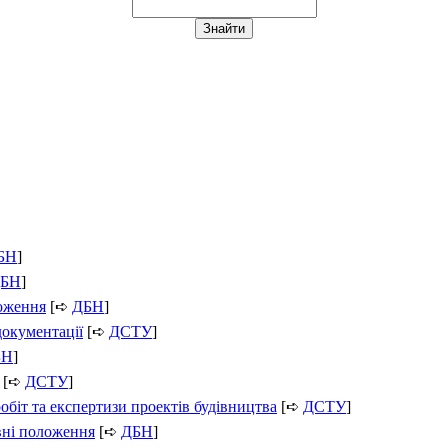
БН
]
БН
]
ложення
[➪
ДБН
]
документації
[➪
ДСТУ
]
БН
]
[➪
ДСТУ
]
обіт та експертизи проектів будівництва
[➪
ДСТУ
]
вні положення
[➪
ДБН
]