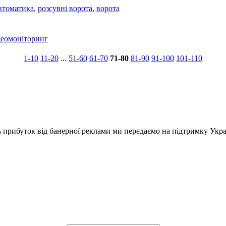
втоматика
,
розсувні ворота
,
ворота
деомоніторинг
1-10
11-20
...
51-60
61-70
71-80
81-90
91-100
101-110
ь прибуток від банерної реклами ми передаємо на підтримку Укра