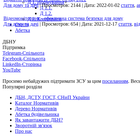
Д 1. Нормування
+
Для дому та дачі
|
Просмотров:
2144
|
Дата:
2022-01-02
стаття
,
а
Д 1.1.
Д 1.2.
Відеомоніторинг - ефективна система безпеки для дому
Д 2. Кошториси
Для дому та дачі
|
Просмотров:
654
|
Дата:
2021-12-17
стаття
,
ві
Статті
Абетка
ДБНУ
Підтримка
Telegram-Спільнота
Facebook-Спільнота
LinkedIn-Сторінка
YouTube
Просимо небайдужих підтримати ЗСУ за цим
посиланням
. Вес
Популярні розділи
ДБН, ДСТУ, ГОСТ, СНиП України
Каталог Нормативів
Дерево Нормативів
Абетка будівельника
Як завантажити ДБН?
Зворотній зв'язок
Про нас