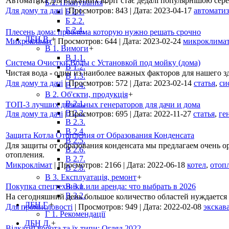
Автоматика для відкатних воріт стає дедалі популярнішою сере
Б 2. Планування
+
Для дому та дачі
|
Просмотров:
843
|
Дата:
2023-04-17
автоматиз
Б 2.1.
Б 2.2.
Б 2.4.
Плесень дома: проблема которую нужно решать срочно
ДБН В.
+
Микроклімат
|
Просмотров:
644
|
Дата:
2023-02-24
микроклима
В 1. Вимоги
+
В 1.1.
Система Очистки Воды с Установкой под мойку (дома)
В 1.2.
Чистая вода - один из наиболее важных факторов для нашего з
В 1.3.
Для дому та дачі
|
Просмотров:
572
|
Дата:
2023-02-14
статья
,
си
В 1.4.
В 2. Об'єкти, продукція
+
В 2.1.
ТОП-3 лучших дизельных генераторов для дачи и дома
В 2.2.
Для дому та дачі
|
Просмотров:
695
|
Дата:
2022-11-27
статья
,
ге
В 2.3.
В 2.4.
Защита Котла Отопления от Образования Конденсата
В 2.5.
Для защиты от образования конденсата мы предлагаем очень 
В 2.6.
отопления.
В 2.7.
Микроклімат
|
Просмотров:
2166
|
Дата:
2022-06-18
котел
,
отоп
В 2.8.
В 3. Експлуатація, ремонт
+
Покупка спецтехники или аренда: что выбрать в 2026
В 3.1.
В 3.2.
На сегодняшний день большое количество областей нуждается
ДБН Г.
+
Для промисловості
|
Просмотров:
949
|
Дата:
2022-02-08
экскав
Г 1. Рекомендації
ДБН Д.
+
Відкатні ворота та їх типи: Огляд 2022