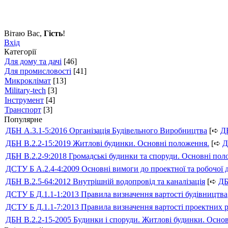
Вітаю Вас
,
Гість
!
Вхід
Категорії
Для дому та дачі
[46]
Для промисловості
[41]
Микроклімат
[13]
Military-tech
[3]
Інструмент
[4]
Транспорт
[3]
Популярне
ДБН А.3.1-5:2016 Організація Будівельного Виробництва
[➪
Д
ДБН В.2.2-15:2019 Житлові будинки. Основні положення.
[➪
Д
ДБН В.2.2-9:2018 Громадські будинки та споруди. Основні по
ДСТУ Б А.2.4-4:2009 Основні вимоги до проектної та робочої 
ДБН В.2.5-64:2012 Внутрішній водопровід та каналізація
[➪
Д
ДСТУ Б Д.1.1-1:2013 Правила визначення вартості будівництва
ДСТУ Б Д.1.1-7:2013 Правила визначення вартості проектних р
ДБН В.2.2-15-2005 Будинки і споруди. Житлові будинки. Осно