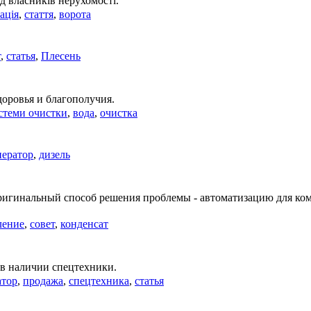
д власників нерухомості.
ація
,
стаття
,
ворота
т
,
статья
,
Плесень
доровья и благополучия.
стеми очистки
,
вода
,
очистка
нератор
,
дизель
оригинальный способ решения проблемы - автоматизацию для к
ление
,
совет
,
конденсат
 в наличии спецтехники.
атор
,
продажа
,
спецтехника
,
статья