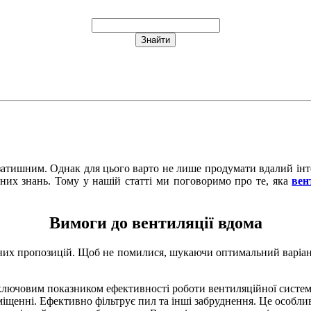
затишним. Однак для цього варто не лише продумати вдалий інт
них знань. Тому у нашій статті ми поговоримо про те, яка
вен
Вимоги до вентиляції вдома
них пропозицій. Щоб не помилися, шукаючи оптимальний варіант
є ключовим показником ефективності роботи вентиляційної систе
міщенні. Ефективно фільтрує пил та інші забруднення. Це особли