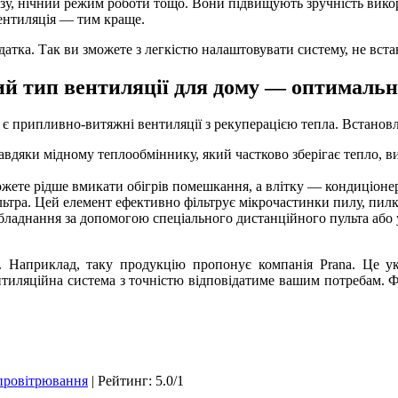
 газу, нічний режим роботи тощо. Вони підвищують зручність вико
ентиляція — тим краще.
тка. Так ви зможете з легкістю налаштовувати систему, не вста
й тип вентиляції для дому — оптималь
 припливно-витяжні вентиляції з рекуперацією тепла. Встановле
авдяки мідному теплообміннику, який частково зберігає тепло, 
жете рідше вмикати обігрів помешкання, а влітку — кондиціоне
ьтра. Цей елемент ефективно фільтрує мікрочастинки пилу, пил
ладнання за допомогою спеціального дистанційного пульта або 
. Наприклад, таку продукцію пропонує компанія Prana. Це ук
нтиляційна система з точністю відповідатиме вашим потребам. Ф
провітрювання
|
Рейтинг
:
5.0
/
1