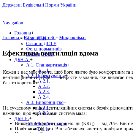
Державні Будівельні Норми України
Navigation
Головна
+
Головна
»
Каталог статей
»
Микроклімат
Нові ДБН
Останні ДСТУ
Фонд нормативів
Ефективна вентиляція вдома
Закони, Акти
ДБН А.
+
А 1. Стандартизація
+
А 1.1.
Кожен з нас мріє про те, щоб його житло було комфортним та 
А 2. Проектування
+
вентиляційної системи — непросте завдання, яке вимагає пев
А 2.1.
багато корисного.
А 2.2.
А 2.3.
А 2.4.
А 3. Виробництво
+
А 3.1.
На сучасному ринку вентиляційних систем є безліч різноманіт
А 3.2.
важливо, щоб обрана вами система мала:
ДБН Б.
+
Високий коефіцієнт корисної дії (ККД) — від 76%. Він 
Б 1. Містобудування
+
Повітряний фільтр. Він забезпечує чистоту повітря в при
Б 1.1.