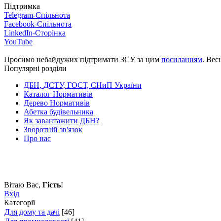
Підтримка
Telegram-Спільнота
Facebook-Спільнота
LinkedIn-Сторінка
YouTube
Просимо небайдужих підтримати ЗСУ за цим
посиланням
. Вес
Популярні розділи
ДБН, ДСТУ, ГОСТ, СНиП України
Каталог Нормативів
Дерево Нормативів
Абетка будівельника
Як завантажити ДБН?
Зворотній зв'язок
Про нас
Вітаю Вас
,
Гість
!
Вхід
Категорії
Для дому та дачі
[46]