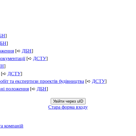
БН
]
БН
]
ложення
[➪
ДБН
]
документації
[➪
ДСТУ
]
БН
]
[➪
ДСТУ
]
обіт та експертизи проектів будівництва
[➪
ДСТУ
]
вні положення
[➪
ДБН
]
Увійти через uID
Стара форма входу
та компаній