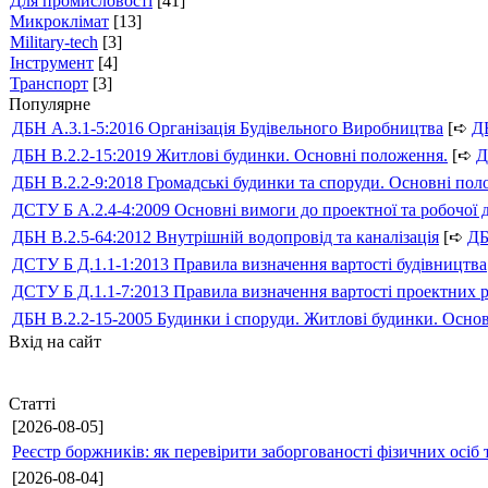
Для промисловості
[41]
Микроклімат
[13]
Military-tech
[3]
Інструмент
[4]
Транспорт
[3]
Популярне
ДБН А.3.1-5:2016 Організація Будівельного Виробництва
[➪
Д
ДБН В.2.2-15:2019 Житлові будинки. Основні положення.
[➪
Д
ДБН В.2.2-9:2018 Громадські будинки та споруди. Основні по
ДСТУ Б А.2.4-4:2009 Основні вимоги до проектної та робочої 
ДБН В.2.5-64:2012 Внутрішній водопровід та каналізація
[➪
Д
ДСТУ Б Д.1.1-1:2013 Правила визначення вартості будівництва
ДСТУ Б Д.1.1-7:2013 Правила визначення вартості проектних р
ДБН В.2.2-15-2005 Будинки і споруди. Житлові будинки. Осно
Вхід на сайт
Статті
[2026-08-05]
Реєстр боржників: як перевірити заборгованості фізичних осіб 
[2026-08-04]