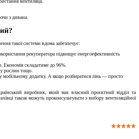
ристання вентиляції.
ючи з дивана.
ний?
ння такої системи вдома забезпечує:
використання рекуператора підвищує енергоефективність
р. Економія складатиме до 96%.
ку рослин тощо.
у мобільному додатку. А якщо розбиратися лінь — просто
раїнський виробник, який має власний проєктний відділ та
ахівці також можуть проконсультувати з вибору вентиляційної