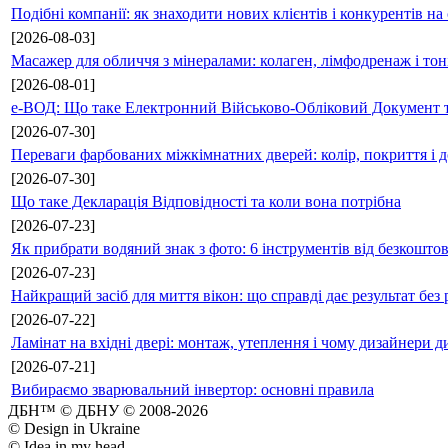
Подібні компанії: як знаходити нових клієнтів і конкурентів н
[2026-08-03]
Масажер для обличчя з мінералами: колаген, лімфодренаж і то
[2026-08-01]
е-ВОД: Що таке Електронний Військово-Обліковий Документ т
[2026-07-30]
Переваги фарбованих міжкімнатних дверей: колір, покриття і д
[2026-07-30]
Що таке Декларація Відповідності та коли вона потрібна
[2026-07-23]
Як прибрати водяний знак з фото: 6 інструментів від безкошто
[2026-07-23]
Найкращий засіб для миття вікон: що справді дає результат без 
[2026-07-22]
Ламінат на вхідні двері: монтаж, утеплення і чому дизайнери д
[2026-07-21]
Вибираємо зварювальний інвертор: основні правила
ДБН™ © ДБНУ © 2008-2026
© Design in Ukraine
© Idea in my head