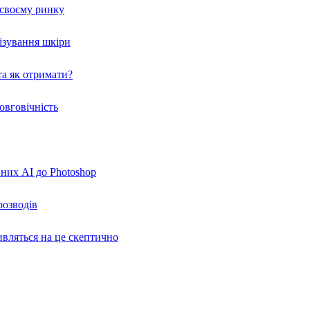
а своєму ринку
нізування шкіри
а як отримати?
овговічність
вних AI до Photoshop
розводів
ивляться на це скептично