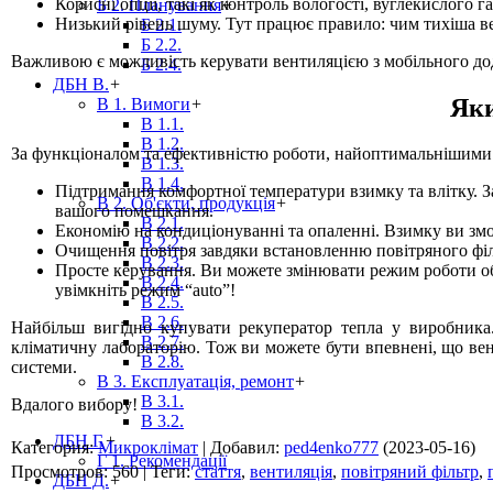
Корисні опції, такі як контроль вологості, вуглекислого
Б 2. Планування
+
Низький рівень шуму. Тут працює правило: чим тихіша в
Б 2.1.
Б 2.2.
Важливою є можливість керувати вентиляцією з мобільного дода
Б 2.4.
ДБН В.
+
Яки
В 1. Вимоги
+
В 1.1.
В 1.2.
За функціоналом та ефективністю роботи, найоптимальнішими є
В 1.3.
В 1.4.
Підтримання комфортної температури взимку та влітку. З
В 2. Об'єкти, продукція
+
вашого помешкання.
В 2.1.
Економію на кондиціонуванні та опаленні. Взимку ви змо
В 2.2.
Очищення повітря завдяки встановленню повітряного філ
В 2.3.
Просте керування. Ви можете змінювати режим роботи об
В 2.4.
увімкніть режим “auto”!
В 2.5.
В 2.6.
Найбільш вигідно купувати рекуператор тепла у виробника
В 2.7.
кліматичну лабораторію. Тож ви можете бути впевнені, що ве
В 2.8.
системи.
В 3. Експлуатація, ремонт
+
В 3.1.
Вдалого вибору!
В 3.2.
ДБН Г.
+
Категория
:
Микроклімат
|
Добавил
:
ped4enko777
(2023-05-16)
Г 1. Рекомендації
Просмотров
:
560
|
Теги
:
стаття
,
вентиляція
,
повітряний фільтр
,
ДБН Д.
+