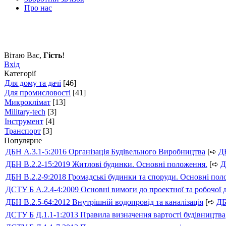
Про нас
Вітаю Вас
,
Гість
!
Вхід
Категорії
Для дому та дачі
[46]
Для промисловості
[41]
Микроклімат
[13]
Military-tech
[3]
Інструмент
[4]
Транспорт
[3]
Популярне
ДБН А.3.1-5:2016 Організація Будівельного Виробництва
[➪
Д
ДБН В.2.2-15:2019 Житлові будинки. Основні положення.
[➪
Д
ДБН В.2.2-9:2018 Громадські будинки та споруди. Основні по
ДСТУ Б А.2.4-4:2009 Основні вимоги до проектної та робочої 
ДБН В.2.5-64:2012 Внутрішній водопровід та каналізація
[➪
Д
ДСТУ Б Д.1.1-1:2013 Правила визначення вартості будівництва