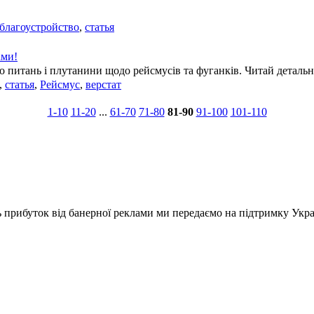
благоустройство
,
статья
ами!
то питань і плутанини щодо рейсмусів та фуганків. Читай детально
,
статья
,
Рейсмус
,
верстат
1-10
11-20
...
61-70
71-80
81-90
91-100
101-110
ь прибуток від банерної реклами ми передаємо на підтримку Укра