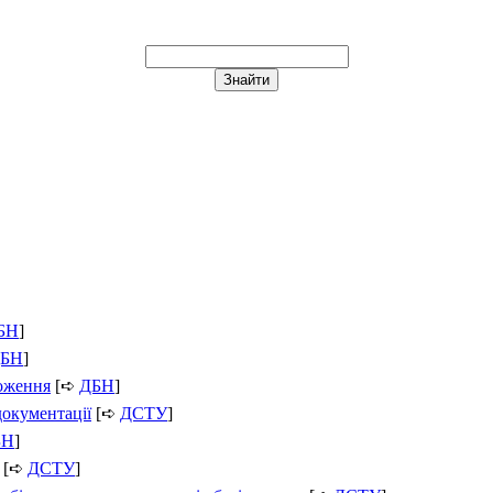
БН
]
БН
]
ложення
[➪
ДБН
]
документації
[➪
ДСТУ
]
БН
]
[➪
ДСТУ
]