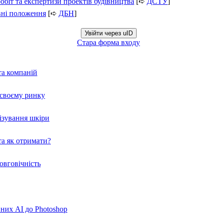
обіт та експертизи проектів будівництва
[➪
ДСТУ
]
вні положення
[➪
ДБН
]
Увійти через uID
Стара форма входу
та компаній
а своєму ринку
нізування шкіри
а як отримати?
овговічність
вних AI до Photoshop