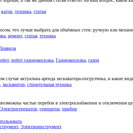
 хороши, а так же данная статья ответит на ваш вопрос, какой 
,
каток
,
техника
,
статья
росом, что лучше выбрать для объёмных стен: ручную или меха
рка
,
ремонт
,
статья
,
техника
 Правила
обот
,
робот газонокосилка
,
Газонокосилка
,
газон
ом случае актуальна аренда экскаватора-погрузчика, и какие ви
,
экскаватор
,
строительная техника
ах возможны частые перебои в электроснабжении и отключения ц
Электрогенератор
,
генератор
,
прибор
спользовать
струмент
,
Электроинструмент