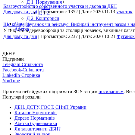
Д 1. Нормування
+
Благоустройство собственного участка и двора за ДБН
Д 1.1.
Для дому та дачі
|
Просмотров:
1352
|
Дата:
2020-11-13
участок
,
Д 1.2.
Д 2. Кошториси
Статті
Що краще, фуганок чи рейсмус. Вибирай інструмент разом з н
Абетка
У тих, хто в деревообробці та столярці новачок, викликає бага
Для дому та дачі
|
Просмотров:
2237
|
Дата:
2020-10-21
Фуганок
ДБНУ
Підтримка
Telegram-Спільнота
Facebook-Спільнота
LinkedIn-Сторінка
YouTube
Просимо небайдужих підтримати ЗСУ за цим
посиланням
. Вес
Популярні розділи
ДБН, ДСТУ, ГОСТ, СНиП України
Каталог Нормативів
Дерево Нормативів
Абетка будівельника
Як завантажити ДБН?
Зворотній зв'язок