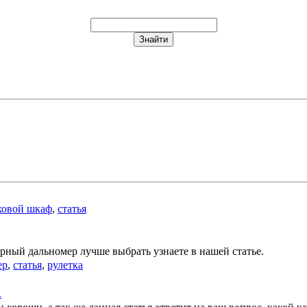
ховой шкаф
,
статья
ерный дальномер лучше выбрать узнаете в нашей статье.
ер
,
статья
,
рулетка
.