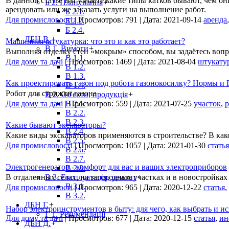
В данной статье Вы узнаете какие типы катков бывают, чем они
Б 2. Планування
+
арендовать или же заказать услуги на выполнение работ.
Б 2.1.
Для промисловості
|
Просмотров:
791
|
Дата:
2021-09-14
аренда
Б 2.2.
Б 2.4.
ДБН В.
+
Машинная штукатурка: что это и как это работает?
В 1. Вимоги
+
Выполняя отделку стен «мокрым» способом, вы задаётесь воп
В 1.1.
Для дому та дачі
|
Просмотров:
1469
|
Дата:
2021-08-04
штукату
В 1.2.
В 1.3.
Как проектировать газон под робота газонокосилку? Нормы и
В 1.4.
Робот для стрижки газона
В 2. Об'єкти, продукція
+
Для дому та дачі
|
В 2.1.
Просмотров:
559
|
Дата:
2021-07-25
участок
,
р
В 2.2.
В 2.3.
Какие бывают экскаваторы?
В 2.4.
Какие виды экскаваторов применяются в строительстве? В как
В 2.5.
Для промисловості
|
Просмотров:
1057
|
Дата:
2021-01-30
статья
В 2.6.
В 2.7.
Электрогенератор - комфорт для вас и ваших электроприборов
В 2.8.
В отдаленных селах, на загородных участках и в новостройк
В 3. Експлуатація, ремонт
+
В 3.1.
Для промисловості
|
Просмотров:
965
|
Дата:
2020-12-22
статья
,
В 3.2.
ДБН Г.
+
Набор электроинструментов в быту: для чего, как выбрать и и
Г 1. Рекомендації
Для дому та дачі
|
Просмотров:
677
|
Дата:
2020-12-15
статья
,
ин
ДБН Д.
+