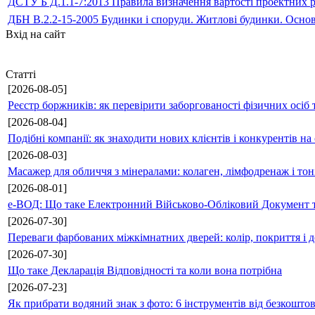
ДСТУ Б Д.1.1-7:2013 Правила визначення вартості проектних р
ДБН В.2.2-15-2005 Будинки і споруди. Житлові будинки. Осно
Вхід на сайт
Статті
[2026-08-05]
Реєстр боржників: як перевірити заборгованості фізичних осіб 
[2026-08-04]
Подібні компанії: як знаходити нових клієнтів і конкурентів н
[2026-08-03]
Масажер для обличчя з мінералами: колаген, лімфодренаж і то
[2026-08-01]
е-ВОД: Що таке Електронний Військово-Обліковий Документ т
[2026-07-30]
Переваги фарбованих міжкімнатних дверей: колір, покриття і д
[2026-07-30]
Що таке Декларація Відповідності та коли вона потрібна
[2026-07-23]
Як прибрати водяний знак з фото: 6 інструментів від безкошто