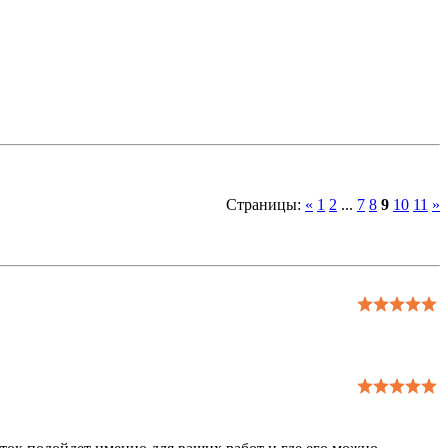
Страницы
:
«
1
2
...
7
8
9
10
11
»