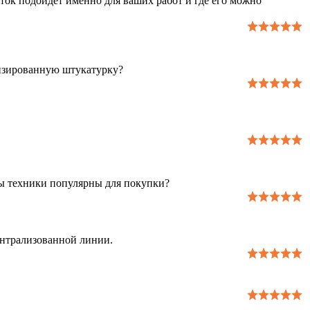
каток подойдет именно для ваших работ и где его можно
низированную штукатурку?
ды техники популярны для покупки?
ентрализованной линии.