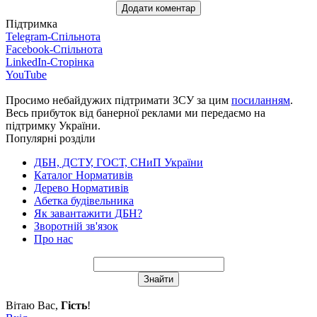
Підтримка
Telegram-Спільнота
Facebook-Спільнота
LinkedIn-Сторінка
YouTube
Просимо небайдужих підтримати ЗСУ за цим
посиланням
.
Весь прибуток від банерної реклами ми передаємо на
підтримку України.
Популярні розділи
ДБН, ДСТУ, ГОСТ, СНиП України
Каталог Нормативів
Дерево Нормативів
Абетка будівельника
Як завантажити ДБН?
Зворотній зв'язок
Про нас
Вітаю Вас
,
Гість
!