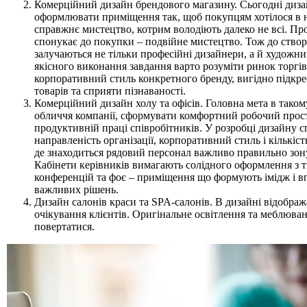
Комерційний дизайн брендового магазину. Сьогодні диз
оформлювати приміщення так, щоб покупцям хотілося в нь
справжнє мистецтво, котрим володіють далеко не всі. Пр
спонукає до покупки – подвійне мистецтво. Тож до ство
залучаються не тільки професійні дизайнери, а й художн
якісного виконання завдання варто розуміти ринок торгів
корпоративний стиль конкретного бренду, вигідно підкре
товарів та сприяти пізнаваності.
Комерційний дизайн холу та офісів. Головна мета в таком
обличчя компанії, сформувати комфортний робочий прост
продуктивній праці співробітників. У розробці дизайну 
направленість організації, корпоративний стиль і кількіс
де знаходиться рядовий персонал важливо правильно зону
Кабінети керівників вимагають солідного оформлення з т
конференцій та фоє – приміщення що формують імідж і 
важливих рішень.
Дизайн салонів краси та SPA-салонів. В дизайні відображ
очікування клієнтів. Оригінальне освітлення та меблюва
повертатися.