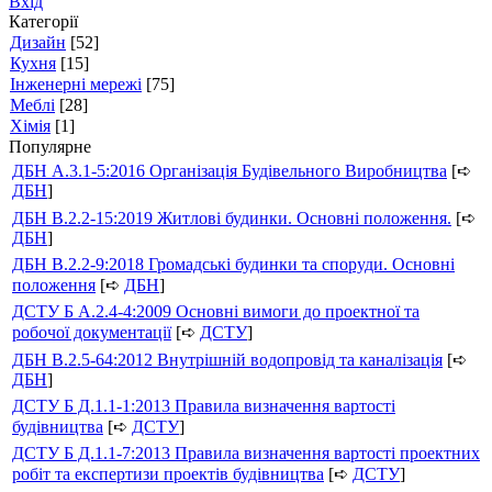
Вхід
Категорії
Дизайн
[52]
Кухня
[15]
Інженерні мережі
[75]
Меблі
[28]
Хімія
[1]
Популярне
ДБН А.3.1-5:2016 Організація Будівельного Виробництва
[➪
ДБН
]
ДБН В.2.2-15:2019 Житлові будинки. Основні положення.
[➪
ДБН
]
ДБН В.2.2-9:2018 Громадські будинки та споруди. Основні
положення
[➪
ДБН
]
ДСТУ Б А.2.4-4:2009 Основні вимоги до проектної та
робочої документації
[➪
ДСТУ
]
ДБН В.2.5-64:2012 Внутрішній водопровід та каналізація
[➪
ДБН
]
ДСТУ Б Д.1.1-1:2013 Правила визначення вартості
будівництва
[➪
ДСТУ
]
ДСТУ Б Д.1.1-7:2013 Правила визначення вартості проектних
робіт та експертизи проектів будівництва
[➪
ДСТУ
]