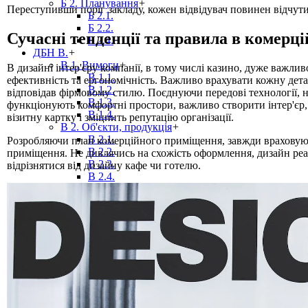
Б 2. Планування
+
Переступивши поріг закладу, кожен відвідувач повинен відчут
Б 2.1.
Б 2.2.
Сучасні тенденції та правила в комерц
Б 2.4.
ДБН В.
+
В 1. Вимоги
+
В дизайні інтер'єру компанії, в тому числі казино, дуже важли
В 1.1.
ефективність та ергономічність. Важливо врахувати кожну дет
В 1.2.
відповідав фірмовому стилю. Поєднуючи передові технології, н
В 1.3.
функціонують комфортні простори, важливо створити інтер'єр,
В 1.4.
візитну картку і зміцнить репутацію організації.
В 2. Об'єкти, продукція
+
В 2.1.
Розробляючи план комерційного приміщення, завжди враховуют
В 2.2.
приміщення. Не дивлячись на схожість оформлення, дизайн реа
В 2.3.
відрізнятися від дизайну кафе чи готелю.
В 2.4.
В 2.5.
В 2.6.
В 2.7.
В 2.8.
В 3. Експлуатація, ремонт
+
В 3.1.
В 3.2.
ДБН Г.
+
Г 1. Рекомендації
ДБН Д.
+