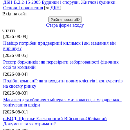
ДБН В.2.2-15-2005 Будинки і споруди. Житлові будинки.
Основні положення
[➪
ДБН
]
Вхід на сайт
Увійти через uID
Стара форма входу
Статті
[2026-08-09]
Навіщо потрібен придверний килимок і які завдання він
вирішує?
[2026-08-05]
Реєстр боржників: як перевірити заборгованості фізичних
осіб та компаній
[2026-08-04]
Подібні компанії: як знаходити нових клієнтів і конкурентів
на своєму ринку
[2026-08-03]
Масажер для обличчя з мінералами: колаген, лімфодренаж і
тонізування шкіри
[2026-08-01]
е-ВОД: Що таке Електронний Військово-Обліковий
Документ та як отримати?