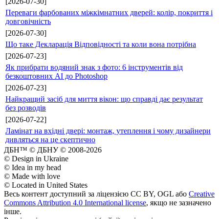
[2026-07-30]
Переваги фарбованих міжкімнатних дверей: колір, покриття і
довговічність
[2026-07-30]
Що таке Декларація Відповідності та коли вона потрібна
[2026-07-23]
Як прибрати водяний знак з фото: 6 інструментів від
безкоштовних AI до Photoshop
[2026-07-23]
Найкращий засіб для миття вікон: що справді дає результат
без розводів
[2026-07-22]
Ламінат на вхідні двері: монтаж, утеплення і чому дизайнери
дивляться на це скептично
ДБН™ © ДБНУ © 2008-2026
© Design in Ukraine
© Idea in my head
© Made with love
© Located in United States
Весь контент доступний за ліцензією CC BY, OGL або
Creative
Commons Attribution 4.0 International license
, якщо не зазначено
інше.