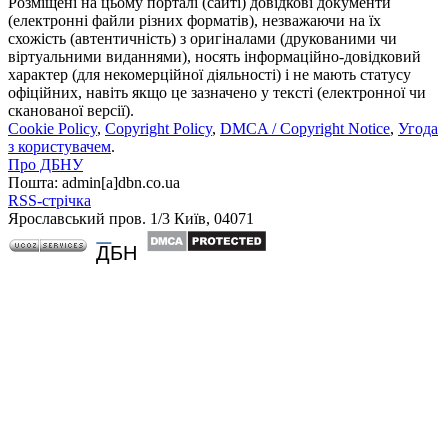
Розміщені на цьому порталі (сайті) довідкові документи
(електронні файли різних форматів), незважаючи на їх
схожість (автентичність) з оригіналами (друкованими чи
віртуальними виданнями), носять інформаційно-довідковий
характер (для некомерційної діяльності) і не мають статусу
офіційних, навіть якщо це зазначено у тексті (електронної чи
сканованої версії).
Cookie Policy
,
Copyright Policy
,
DMCA / Copyright Notice
,
Угода
з користувачем
.
Про ДБНУ
Пошта: admin[а]dbn.co.ua
RSS-стрічка
Ярославський пров. 1/3 Київ, 04071