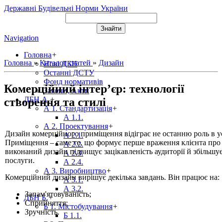
Державні Будівельні Норми України
Navigation
Головна
+
Головна
»
Каталог статей
»
Дизайн
Нові ДБН
Останні ДСТУ
Фонд нормативів
Комерційний інтер’єр: технології
Закони, Акти
ДБН А.
+
створення та стилі
А 1. Стандартизація
+
А 1.1.
А 2. Проектування
+
Дизайн комерційного приміщення відіграє не останню роль в у
А 2.1.
Приміщення – саме те, що формує перше враження клієнта про
А 2.2.
виконаний дизайн підвищує зацікавленість аудиторії й збільшу
А 2.3.
послуги.
А 2.4.
А 3. Виробництво
+
Комерційний дизайн вирішує декілька завдань. Він працює на:
А 3.1.
А 3.2.
Запам'ятовуваність;
ДБН Б.
+
Сприйняття;
Б 1. Містобудування
+
Зручність.
Б 1.1.