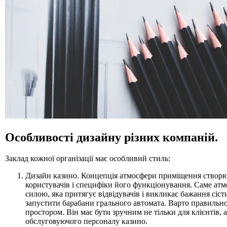
Д 1. Нормування
+
Д 1.1.
Д 1.2.
Д 2. Кошториси
Статті
Абетка
Особливості дизайну різних компаній.
Заклад кожної організації має особливий стиль:
Дизайн казино. Концепція атмосфери приміщення створює
користувачів і специфіки його функціонування. Саме атм
силою, яка притягує відвідувачів і викликає бажання сіст
запустити барабани грального автомата. Варто правильн
простором. Він має бути зручним не тільки для клієнтів, а
обслуговуючого персоналу казино.