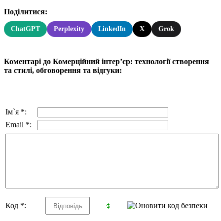
Поділитися:
ChatGPT
Perplexity
LinkedIn
X
Grok
Коментарі до Комерційний інтер’єр: технології створення
та стилі, обговорення та відгуки:
Ім`я *:
Email *:
Код *: