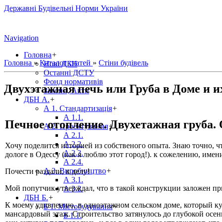
Державні Будівельні Норми України
Navigation
Головна
+
Головна
»
Каталог статей
»
Стіни будівель
Нові ДБН
Останні ДСТУ
Фонд нормативів
Двухэтажная печь или Груба в Доме и 
Закони, Акти
ДБН А.
+
А 1. Стандартизація
+
А 1.1.
Печное отопление. Двухетажная груба. 
А 2. Проектування
+
А 2.1.
А 2.2.
Хочу поделится историей из собственого опыта. Знаю точно, чт
А 2.3.
дологе в Одессу (как я люблю этот город!). к сожелению, имен
А 2.4.
А 3. Виробництво
+
Почести раздали, к делу!
А 3.1.
Мой попутчик утверждал, что в такой конструкции заложен пр
А 3.2.
ДБН Б.
+
К моему удивлению, в одноэтажном сельском доме, который к
Б 1. Містобудування
+
мансардовый этаж. Строительство затянулось до глубокой осен
Б 1.1.