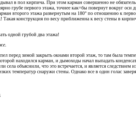
адывал в пол кирпича. При этом карман совершенно не обязател
ярно грубе первого этажа, точнее как=бы повернут вокруг оси 
арман второго этажа развернутым на 180° по отношению к перво
 Такая конструкция по весу приближенна к весу стены в кирпич
ать одной грубой два этажа!
же.
спел перед зимой закрыть окнами второй этаж, то там была темп
которой находился карман, и дымоходы начал выпадать конденсат
ли села объяснили, что это встречается, и является следствие
изких температур снаружи стены. Однако все в один голас заве
4