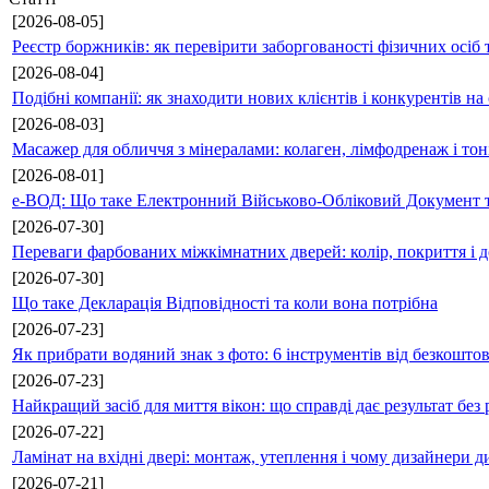
[2026-08-05]
Реєстр боржників: як перевірити заборгованості фізичних осіб 
[2026-08-04]
Подібні компанії: як знаходити нових клієнтів і конкурентів н
[2026-08-03]
Масажер для обличчя з мінералами: колаген, лімфодренаж і то
[2026-08-01]
е-ВОД: Що таке Електронний Військово-Обліковий Документ т
[2026-07-30]
Переваги фарбованих міжкімнатних дверей: колір, покриття і д
[2026-07-30]
Що таке Декларація Відповідності та коли вона потрібна
[2026-07-23]
Як прибрати водяний знак з фото: 6 інструментів від безкошто
[2026-07-23]
Найкращий засіб для миття вікон: що справді дає результат без 
[2026-07-22]
Ламінат на вхідні двері: монтаж, утеплення і чому дизайнери д
[2026-07-21]