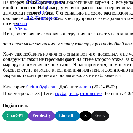
Д 1. Нормування
+
На втором этаже организуется аналогичный карман. Я все укл
Д 1.1.
иной плоскости. Например, у меня он расположен перпендикул
Д 1.2.
дымохода первого этажа. Я специально на схеме расположил к
Д 2. Кошториси
оно дает возможность удобно конструировать мансардный этаж!
Статті
по весу.
Абетка
Итак, вот такая не сложная конструкция позволяет мне отаплив
эта статья не оконченна, я опишу конструкцию подробней поз
Хочу еще добавить из личного опыта вот что, поскольку я не у
обнаружил такой интересный факт, на стене второго этажа, за 
маршрут движения печных газов. Я насторожился, но мне жите
боковую стену кармана в пол кирпича изнутри. и достаточно н
закрыты, такой проблеммы на дымоходах не наблюдается.
Категория
:
Стіни будівель
|
Добавил
:
admin
(2021-08-03)
Просмотров
:
5138
|
Теги
:
груба
,
печь
,
отопление
|
Рейтинг
:
4.0
/
Поділитися:
ChatGPT
Perplexity
LinkedIn
X
Grok