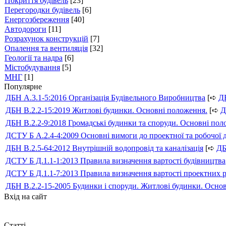
Покриття будівель
[23]
Перегородки будівель
[6]
Енергозбереження
[40]
Автодороги
[11]
Розрахунок конструкцій
[7]
Опалення та вентиляція
[32]
Геології та надра
[6]
Містобудування
[5]
МНГ
[1]
Популярне
ДБН А.3.1-5:2016 Організація Будівельного Виробництва
[➪
Д
ДБН В.2.2-15:2019 Житлові будинки. Основні положення.
[➪
Д
ДБН В.2.2-9:2018 Громадські будинки та споруди. Основні по
ДСТУ Б А.2.4-4:2009 Основні вимоги до проектної та робочої 
ДБН В.2.5-64:2012 Внутрішній водопровід та каналізація
[➪
Д
ДСТУ Б Д.1.1-1:2013 Правила визначення вартості будівництва
ДСТУ Б Д.1.1-7:2013 Правила визначення вартості проектних р
ДБН В.2.2-15-2005 Будинки і споруди. Житлові будинки. Осно
Вхід на сайт
Статті