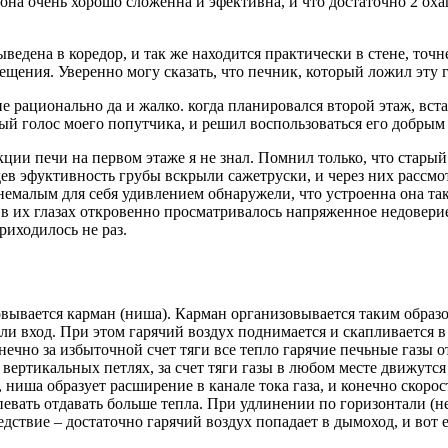
 она очень хорошо сложенна и эфективна, и что достаточно 2 оха
едена в коредор, и так же находится практически в стене, точнее
щения. Уверенно могу сказать, что печник, который ложил эту 
не рационально да и жалко. когда планировался второй этаж, вст
ый голос моего попутчика, и решил воспользоваться его добры
ции печи на первом этаже я не знал. Помнил только, что старый 
дев эфуктивность грубы вскрыли сажетруски, и через них рассм
немалым для себя удивлением обнаружели, что устроенна она так-
 в их глазах откровенно просматривалось напряженное недоверие
иходилось не раз.
овывается карман (ниша). Карман организовывается таким образом
и вход. При этом гарячий воздух поднимается и скапливается в
Конечно за избыточной счет тяги все тепло гарячие печьные газы
вертикальных петлях, за счет тяги газы в любом месте движутся
ниша образует расширение в канале тока газа, и конечно скорос
певать отдавать больше тепла. При удлинении по горизонтали (н
дствие – достаточно гарячий воздух попадает в дымоход, и вот е