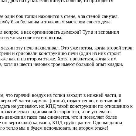
пки дров на сутки. если кинуть больше, то приходится
 один бок топки находится в стене, а за стеной санузел.
грубу был большим и толковым мастером своего дела.
ал вопрос, а как организовать дымоход? Тут я и вспомнил
м и нужным советом и опытом.
хазяин эту печь нахваливал. Это уже потом, когда второй этаж
отрели и срисовали конструкцию печи (один из них строит
же как и на втором этаже. Хотя, признаться, когда я им
, хотя из шести человек трое имеют большой опыт кладки.
, что гарячий воздух из топки заходит в нижней части, и
 верхней части кармана (ниши), отдает тепло, и остывший
 отдать не успевают, но КПД такой конструкции по отношению к
 практически с одинаковой скоростью, и не успевают
ть движения газов там снижается, что и позволяет более
е по вертикали) кармана, КПД грубы растет. Однако длина
го тепло мы и будем использовать на втором этаже!