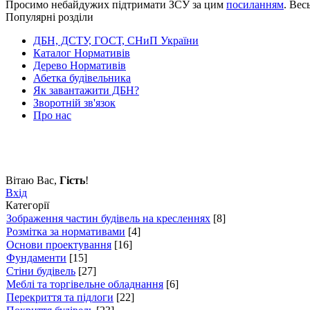
Просимо небайдужих підтримати ЗСУ за цим
посиланням
. Вес
Популярні розділи
ДБН, ДСТУ, ГОСТ, СНиП України
Каталог Нормативів
Дерево Нормативів
Абетка будівельника
Як завантажити ДБН?
Зворотній зв'язок
Про нас
Вітаю Вас
,
Гість
!
Вхід
Категорії
Зображення частин будівель на кресленнях
[8]
Розмітка за нормативами
[4]
Основи проектування
[16]
Фундаменти
[15]
Стіни будівель
[27]
Меблі та торгівельне обладнання
[6]
Перекриття та підлоги
[22]