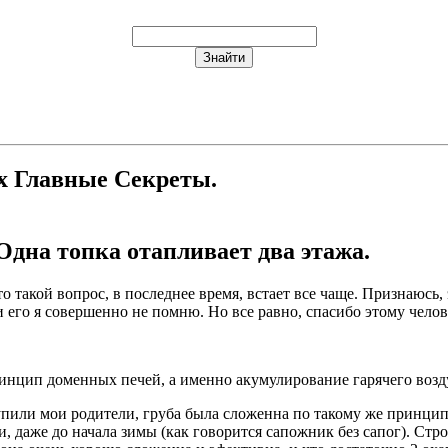
их Главные Секреты.
Одна топка отапливает два этажа.
о такой вопрос, в последнее время, встает все чаще. Признаюсь
и его я совершенно не помню. Но все равно, спасибо этому чело
инцип доменных печей, а именно акумулирование гарячего возду
упили мои родители, груба была сложенна по такому же принци
и, даже до начала зимы (как говорится сапожник без сапог). Стр