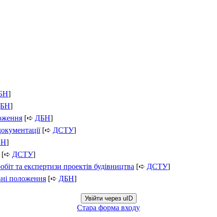
БН
]
БН
]
ложення
[➪
ДБН
]
документації
[➪
ДСТУ
]
БН
]
[➪
ДСТУ
]
обіт та експертизи проектів будівництва
[➪
ДСТУ
]
вні положення
[➪
ДБН
]
Увійти через uID
Стара форма входу