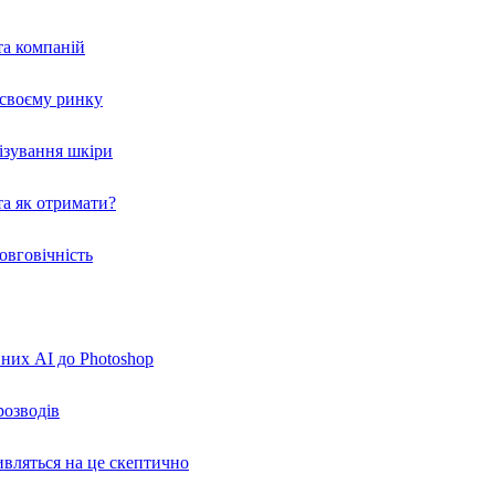
та компаній
а своєму ринку
нізування шкіри
а як отримати?
овговічність
вних AI до Photoshop
розводів
ивляться на це скептично