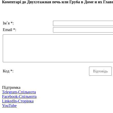
Коментарі до Двухэтажная печь или Груба в Доме и их Глав
Ім`я *:
Email *:
Код *:
Підтримка
Telegram-Спільнота
Facebook-Спільнота
LinkedIn-Сторінка
YouTube