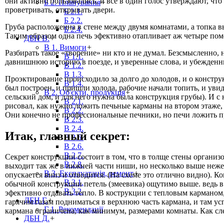
они активно пользовались, и все в один голос утверждают, что
Б 2. Планування
+
проветривать, открывать двери.
Б 2.1.
Б 2.2.
Груба расположенна в стене между двумя комнатами, а топка выв
Б 2.4.
Таким образом одна печь эфективно отапливает аж четыре поме
ДБН В.
+
В 1. Вимоги
+
Разбирать такое «творение» ни кто и не думал. Безсмысленно, 
В 1.1.
давнишнюю историю в поезде, и уверенные слова, и убежденн
В 1.2.
В 1.3.
Проэктирование происходило за долго до холодов, и о конструк
В 1.4.
был построен, и пришли холода, рабочие начали топить, и уви
В 2. Об'єкти, продукція
+
сельский дом, и для него нужна была конструкция грубы). И с 
В 2.1.
рисовал, как нужно ложить печьные карманы на втором этаже,
В 2.2.
Они конечно не профессиональные печники, но печи ложить пр
В 2.3.
В 2.4.
Итак, главный секрет:
В 2.5.
В 2.6.
В 2.7.
Секрет конструкции состоит в том, что в толще стены организ
В 2.8.
выходит так же в нижней части ниши, но несколько выше нежел
В 3. Експлуатація, ремонт
+
опускается вниз и отводится. (На схеме это отлично видно). 
В 3.1.
обычной конструкции петель (змеевика) ощутимо выше. ведь в 
В 3.2.
эфективно отдавать тепло. В кострукции с тепловым карманом, 
ДБН Г.
+
гарячим газам подниматься в верхнюю часть кармана, и там ус
Г 1. Рекомендації
кармана ограничена, как минимум, размерами комнаты. Как сле
ДБН Д.
+