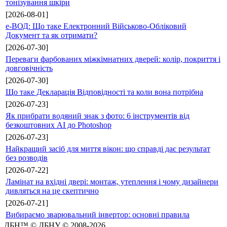
тонізування шкіри
[2026-08-01]
е-ВОД: Що таке Електронний Військово-Обліковий
Документ та як отримати?
[2026-07-30]
Переваги фарбованих міжкімнатних дверей: колір, покриття і
довговічність
[2026-07-30]
Що таке Декларація Відповідності та коли вона потрібна
[2026-07-23]
Як прибрати водяний знак з фото: 6 інструментів від
безкоштовних AI до Photoshop
[2026-07-23]
Найкращий засіб для миття вікон: що справді дає результат
без розводів
[2026-07-22]
Ламінат на вхідні двері: монтаж, утеплення і чому дизайнери
дивляться на це скептично
[2026-07-21]
Вибираємо зварювальний інвертор: основні правила
ДБН™ © ДБНУ © 2008-2026