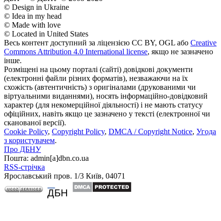
© Design in Ukraine
© Idea in my head
© Made with love
© Located in United States
Весь контент доступний за ліцензією CC BY, OGL або
Creative
Commons Attribution 4.0 International license
, якщо не зазначено
інше.
Розміщені на цьому порталі (сайті) довідкові документи
(електронні файли різних форматів), незважаючи на їх
схожість (автентичність) з оригіналами (друкованими чи
віртуальними виданнями), носять інформаційно-довідковий
характер (для некомерційної діяльності) і не мають статусу
офіційних, навіть якщо це зазначено у тексті (електронної чи
сканованої версії).
Cookie Policy
,
Copyright Policy
,
DMCA / Copyright Notice
,
Угода
з користувачем
.
Про ДБНУ
Пошта: admin[а]dbn.co.ua
RSS-стрічка
Ярославський пров. 1/3 Київ, 04071