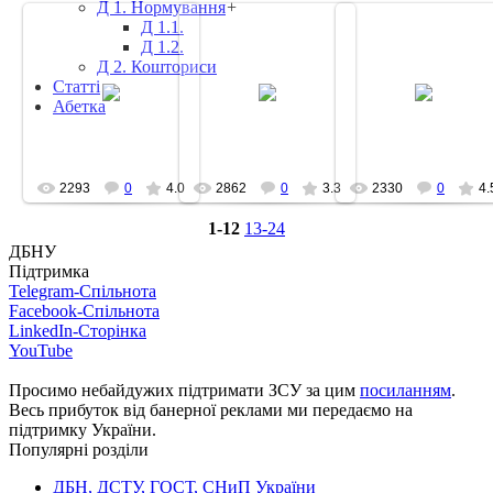
Д 1. Нормування
+
Д 1.1.
Д 1.2.
Д 2. Кошториси
Статті
2012-12-21
2012-12-21
2012-12-21
Абетка
2293
0
4.0
2862
0
3.3
2330
0
4.
1-12
13-24
ДБНУ
Підтримка
Telegram-Спільнота
Facebook-Спільнота
LinkedIn-Сторінка
YouTube
Просимо небайдужих підтримати ЗСУ за цим
посиланням
.
Весь прибуток від банерної реклами ми передаємо на
підтримку України.
Популярні розділи
ДБН, ДСТУ, ГОСТ, СНиП України