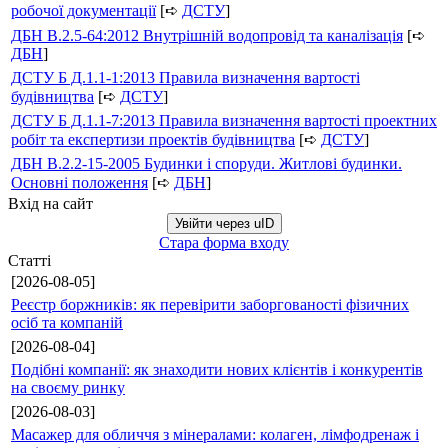
робочої документації
[➪
ДСТУ
]
ДБН В.2.5-64:2012 Внутрішній водопровід та каналізація
[➪
ДБН
]
ДСТУ Б Д.1.1-1:2013 Правила визначення вартості
будівництва
[➪
ДСТУ
]
ДСТУ Б Д.1.1-7:2013 Правила визначення вартості проектних
робіт та експертизи проектів будівництва
[➪
ДСТУ
]
ДБН В.2.2-15-2005 Будинки і споруди. Житлові будинки.
Основні положення
[➪
ДБН
]
Вхід на сайт
Увійти через uID
Стара форма входу
Статті
[2026-08-05]
Реєстр боржників: як перевірити заборгованості фізичних
осіб та компаній
[2026-08-04]
Подібні компанії: як знаходити нових клієнтів і конкурентів
на своєму ринку
[2026-08-03]
Масажер для обличчя з мінералами: колаген, лімфодренаж і