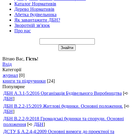
Каталог Нормативів
Дерево Нормативів
Абетка будівельника
Як завантажити ДБН?
Зворотній зв'язок
Про нас
Вітаю Вас
,
Гість
!
Вхід
Категорії
журнал
[0]
книги та підручники
[24]
Популярне
ДБН А.3.1-5:2016 Організація Будівельного Виробництва
[➪
ДБН
]
ДБН В.2.2-15:2019 Житлові будинки. Основні положення.
[➪
ДБН
]
ДБН В.2.2-9:2018 Громадські будинки та споруди. Основні
положення
[➪
ДБН
]
ДСТУ Б А.2.4-4:2009 Основні вимоги до проектної та