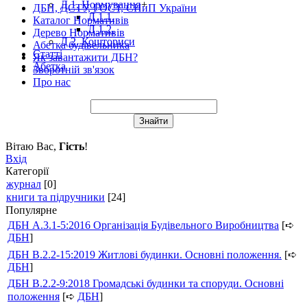
Д 1. Нормування
+
ДБН, ДСТУ, ГОСТ, СНиП України
Д 1.1.
Каталог Нормативів
Д 1.2.
Дерево Нормативів
Д 2. Кошториси
Абетка будівельника
Статті
Як завантажити ДБН?
Абетка
Зворотній зв'язок
Про нас
Вітаю Вас
,
Гість
!
Вхід
Категорії
журнал
[0]
книги та підручники
[24]
Популярне
ДБН А.3.1-5:2016 Організація Будівельного Виробництва
[➪
ДБН
]
ДБН В.2.2-15:2019 Житлові будинки. Основні положення.
[➪
ДБН
]
ДБН В.2.2-9:2018 Громадські будинки та споруди. Основні
положення
[➪
ДБН
]