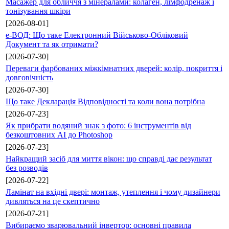
Масажер для обличчя з мінералами: колаген, лімфодренаж і
тонізування шкіри
[2026-08-01]
е-ВОД: Що таке Електронний Військово-Обліковий
Документ та як отримати?
[2026-07-30]
Переваги фарбованих міжкімнатних дверей: колір, покриття і
довговічність
[2026-07-30]
Що таке Декларація Відповідності та коли вона потрібна
[2026-07-23]
Як прибрати водяний знак з фото: 6 інструментів від
безкоштовних AI до Photoshop
[2026-07-23]
Найкращий засіб для миття вікон: що справді дає результат
без розводів
[2026-07-22]
Ламінат на вхідні двері: монтаж, утеплення і чому дизайнери
дивляться на це скептично
[2026-07-21]
Вибираємо зварювальний інвертор: основні правила