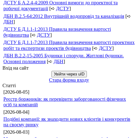
ДСТУ Б А.2.4-4:2009 Основні вимоги до проектної та
робочої документації
[➪
ДСТУ
]
ДБН В.2.5-64:2012 Внутрішній водопровід та каналізація
[➪
ДБН
]
ДСТУ Б Д.1.1-1:2013 Правила визначення вартості
будівництва
[➪
ДСТУ
]
ДСТУ Б Д.1.1-7:2013 Правила визначення вартості проектних
робіт та експертизи проектів будівництва
[➪
ДСТУ
]
ДБН В.2.2-15-2005 Будинки і споруди. Житлові будинки.
Основні положення
[➪
ДБН
]
Вхід на сайт
Увійти через uID
Стара форма входу
Статті
[2026-08-05]
Реєстр боржників: як перевірити заборгованості фізичних
осіб та компаній
[2026-08-04]
Подібні компанії: як знаходити нових клієнтів і конкурентів
на своєму ринку
[2026-08-03]