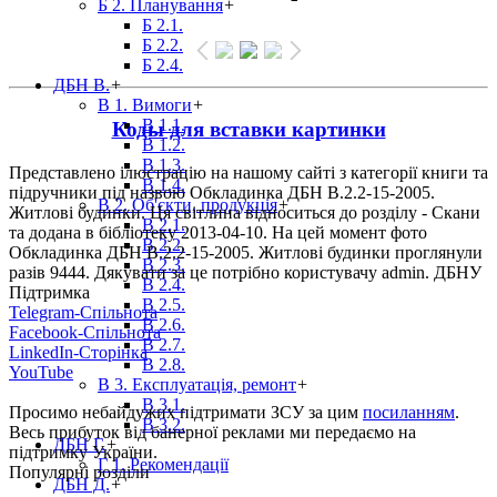
Б 2. Планування
+
Б 2.1.
Б 2.2.
Б 2.4.
ДБН В.
+
В 1. Вимоги
+
В 1.1.
Коды для вставки картинки
В 1.2.
В 1.3.
Представлено ілюстрацію на нашому сайті з категорії книги та
В 1.4.
підручники під назвою Обкладинка ДБН В.2.2-15-2005.
В 2. Об'єкти, продукція
+
Житлові будинки. Ця світлина відноситься до розділу - Скани
В 2.1.
та додана в бібліотеку 2013-04-10. На цей момент фото
В 2.2.
Обкладинка ДБН В.2.2-15-2005. Житлові будинки проглянули
В 2.3.
разів 9444. Дякувати за це потрібно користувачу admin. ДБНУ
В 2.4.
Підтримка
В 2.5.
Telegram-Спільнота
В 2.6.
Facebook-Спільнота
В 2.7.
LinkedIn-Сторінка
В 2.8.
YouTube
В 3. Експлуатація, ремонт
+
В 3.1.
Просимо небайдужих підтримати ЗСУ за цим
посиланням
.
В 3.2.
Весь прибуток від банерної реклами ми передаємо на
ДБН Г.
+
підтримку України.
Г 1. Рекомендації
Популярні розділи
ДБН Д.
+