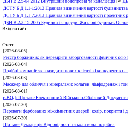
ДБН В.2.5-64:2012 Внутрішній водопровід та каналізація
[➪
Д
ДСТУ Б Д.1.1-1:2013 Правила визначення вартості будівництва
ДСТУ Б Д.1.1-7:2013 Правила визначення вартості проектних р
ДБН В.2.2-15-2005 Будинки і споруди. Житлові будинки. Осно
Вхід на сайт
Статті
[2026-08-05]
Реєстр боржників: як перевірити заборгованості фізичних осіб 
[2026-08-04]
Подібні компанії: як знаходити нових клієнтів і конкурентів н
[2026-08-03]
Масажер для обличчя з мінералами: колаген, лімфодренаж і то
[2026-08-01]
е-ВОД: Що таке Електронний Військово-Обліковий Документ т
[2026-07-30]
Переваги фарбованих міжкімнатних дверей: колір, покриття і д
[2026-07-30]
Що таке Декларація Відповідності та коли вона потрібна