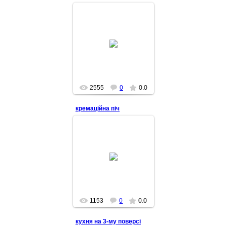
2014-02-17
2555
0
0.0
кремаційна піч
2012-10-25
1153
0
0.0
кухня на 3-му поверсі