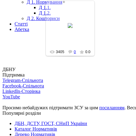
Д 1. Нормування
+
Д 1.1.
Д 1.2.
Д 2. Кошториси
Статті
2012-05-11
Абетка
3405
0
0.0
ДБНУ
Підтримка
Telegram-Спільнота
Facebook-Спільнота
LinkedIn-Сторінка
YouTube
Просимо небайдужих підтримати ЗСУ за цим
посиланням
. Вес
Популярні розділи
ДБН, ДСТУ, ГОСТ, СНиП України
Каталог Нормативів
Дерево Нормативів