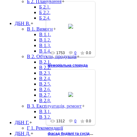
Б 2. Планування
+
Б 2.1.
Б 2.2.
Б 2.4.
ДБН В.
+
2014-03-02
В 1. Вимоги
+
В 1.1.
В 1.2.
В 1.3.
В 1.4.
1753
0
0.0
В 2. Об'єкти, продукція
+
В 2.1.
меморіальна споруда
В 2.2.
В 2.3.
В 2.4.
В 2.5.
В 2.6.
В 2.7.
2012-10-25
В 2.8.
В 3. Експлуатація, ремонт
+
В 3.1.
В 3.2.
1312
0
0.0
ДБН Г.
+
Г 1. Рекомендації
ДБН Д.
+
фасад будівлі та сусідні будинки