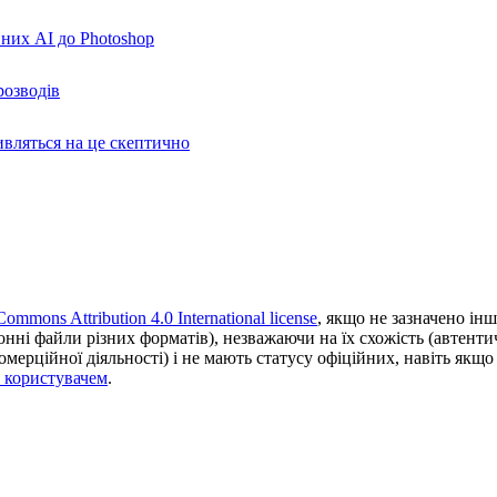
вних AI до Photoshop
розводів
ивляться на це скептично
Commons Attribution 4.0 International license
, якщо не зазначено інш
ронні файли різних форматів), незважаючи на їх схожість (автент
ерційної діяльності) і не мають статусу офіційних, навіть якщо ц
з користувачем
.