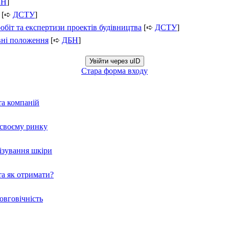
БН
]
[➪
ДСТУ
]
обіт та експертизи проектів будівництва
[➪
ДСТУ
]
вні положення
[➪
ДБН
]
Увійти через uID
Стара форма входу
та компаній
а своєму ринку
нізування шкіри
а як отримати?
овговічність