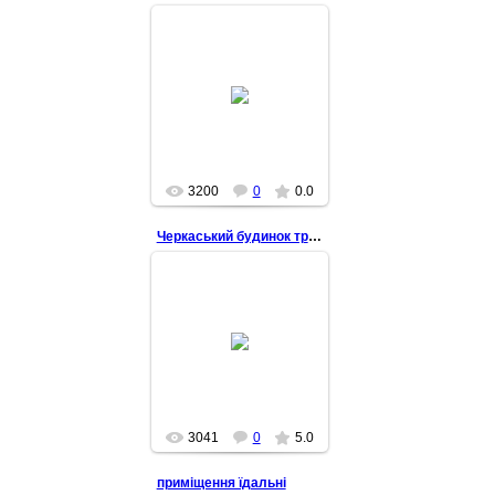
2013-04-09
3200
0
0.0
Черкаський будинок трауру
2012-10-25
3041
0
5.0
приміщення їдальні