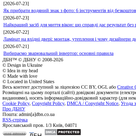
[2026-07-23]
Як прибрати водяний знак з фото: 6 інструментів від безкошто
[2026-07-23]
Найкращий засіб для миття вікон: що справді дає результат без 
[2026-07-22]
Ламінат на вхідні двері: монтаж, утеплення і чому дизайнери д
[2026-07-21]
Вибираємо зварювальний інвертор: основні правила
ДБН™ © ДБНУ © 2008-2026
© Design in Ukraine
© Idea in my head
© Made with love
© Located in United States
Весь контент доступний за ліцензією CC BY, OGL або
Creative 
Розміщені на цьому порталі (сайті) довідкові документи (елект
виданнями), носять інформаційно-довідковий характер (для неком
Cookie Policy
,
Copyright Policy
,
DMCA / Copyright Notice
,
Угода 
Про ДБНУ
Пошта: admin[а]dbn.co.ua
RSS-стрічка
Ярославський пров. 1/3 Київ, 04071