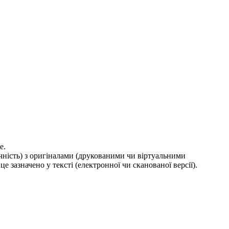
е.
ичність) з оригіналами (друкованими чи віртуальними
е зазначено у тексті (електронної чи сканованої версії).