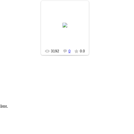
2012-05-11
3192
0
0.0
їни.