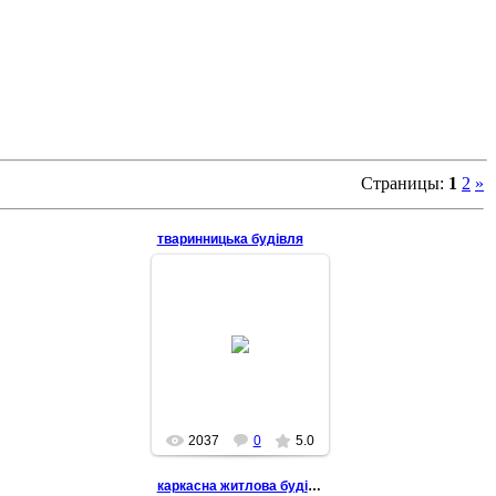
Страницы
:
1
2
»
тваринницька будівля
2014-03-05
2037
0
5.0
каркасна житлова будівля