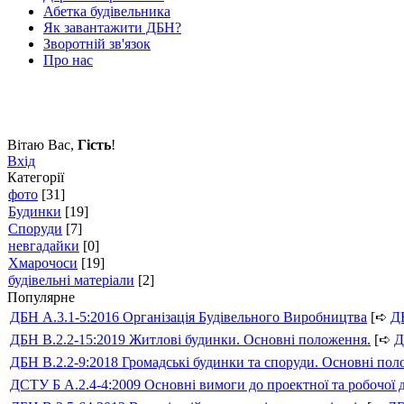
Абетка будівельника
Як завантажити ДБН?
Зворотній зв'язок
Про нас
Вітаю Вас
,
Гість
!
Вхід
Категорії
фото
[31]
Будинки
[19]
Споруди
[7]
невгадайки
[0]
Хмарочоси
[19]
будівельні матеріали
[2]
Популярне
ДБН А.3.1-5:2016 Організація Будівельного Виробництва
[➪
Д
ДБН В.2.2-15:2019 Житлові будинки. Основні положення.
[➪
Д
ДБН В.2.2-9:2018 Громадські будинки та споруди. Основні по
ДСТУ Б А.2.4-4:2009 Основні вимоги до проектної та робочої 