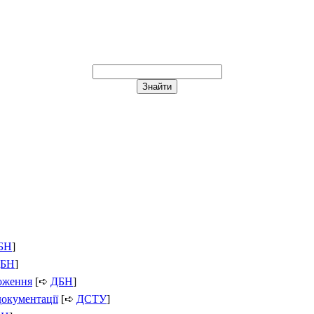
БН
]
БН
]
ложення
[➪
ДБН
]
документації
[➪
ДСТУ
]