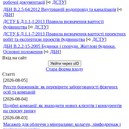
робочої документації
[➪
ДСТУ
]
ДБН В.2.5-64:2012 Внутрішній водопровід та каналізація
[➪
ДБН
]
ДСТУ Б Д.1.1-1:2013 Правила визначення вартості
будівництва
[➪
ДСТУ
]
ДСТУ Б Д.1.1-7:2013 Правила визначення вартості проектних
робіт та експертизи проектів будівництва
[➪
ДСТУ
]
ДБН В.2.2-15-2005 Будинки і споруди. Житлові будинки.
Основні положення
[➪
ДБН
]
Вхід на сайт
Увійти через uID
Стара форма входу
Статті
[2026-08-05]
Реєстр боржників: як перевірити заборгованості фізичних
осіб та компаній
[2026-08-04]
Подібні компанії: як знаходити нових клієнтів і конкурентів
на своєму ринку
[2026-08-03]
Масажер для обличчя з мінералами: колаген, лімфодренаж і