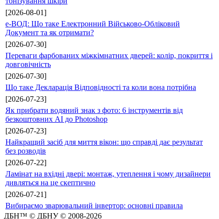
тонізування шкіри
[2026-08-01]
е-ВОД: Що таке Електронний Військово-Обліковий
Документ та як отримати?
[2026-07-30]
Переваги фарбованих міжкімнатних дверей: колір, покриття і
довговічність
[2026-07-30]
Що таке Декларація Відповідності та коли вона потрібна
[2026-07-23]
Як прибрати водяний знак з фото: 6 інструментів від
безкоштовних AI до Photoshop
[2026-07-23]
Найкращий засіб для миття вікон: що справді дає результат
без розводів
[2026-07-22]
Ламінат на вхідні двері: монтаж, утеплення і чому дизайнери
дивляться на це скептично
[2026-07-21]
Вибираємо зварювальний інвертор: основні правила
ДБН™ © ДБНУ © 2008-2026