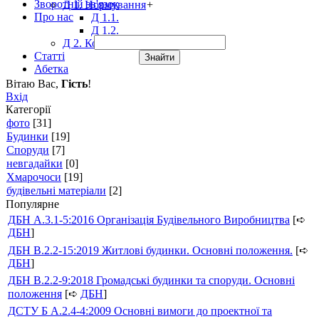
Зворотній зв'язок
Д 1. Нормування
+
Про нас
Д 1.1.
Д 1.2.
Д 2. Кошториси
Статті
Абетка
Вітаю Вас
,
Гість
!
Вхід
Категорії
фото
[31]
Будинки
[19]
Споруди
[7]
невгадайки
[0]
Хмарочоси
[19]
будівельні матеріали
[2]
Популярне
ДБН А.3.1-5:2016 Організація Будівельного Виробництва
[➪
ДБН
]
ДБН В.2.2-15:2019 Житлові будинки. Основні положення.
[➪
ДБН
]
ДБН В.2.2-9:2018 Громадські будинки та споруди. Основні
положення
[➪
ДБН
]
ДСТУ Б А.2.4-4:2009 Основні вимоги до проектної та