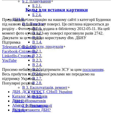
Б 2. Планування
+
Б 2.1.
Коды для вставки картинки
Б 2.2.
Б 2.4.
ДБН В.
+
Представлено ілюстрацію на нашому сайті з категорії Будинки
В 1. Вимоги
+
під назвою кухня на 3-му поверсі. Ця світлина відноситься до
В 1.1.
розділу - Фотографії та додана в бібліотеку 2012-05-11. На цей
В 1.2.
момент фото кухня на 3-му поверсі проглянули разів 2742.
В 1.3.
Дякувати за це потрібно користувачу dbn. ДБНУ
В 1.4.
Підтримка
В 2. Об'єкти, продукція
+
Telegram-Спільнота
В 2.1.
Facebook-Спільнота
В 2.2.
LinkedIn-Сторінка
В 2.3.
YouTube
В 2.4.
В 2.5.
Просимо небайдужих підтримати ЗСУ за цим
посиланням
.
В 2.6.
Весь прибуток від банерної реклами ми передаємо на
В 2.7.
підтримку України.
В 2.8.
Популярні розділи
В 3. Експлуатація, ремонт
+
ДБН, ДСТУ, ГОСТ, СНиП України
В 3.1.
Каталог Нормативів
В 3.2.
Дерево Нормативів
ДБН Г.
+
Абетка будівельника
Г 1. Рекомендації
Як завантажити ДБН?
ДБН Д.
+