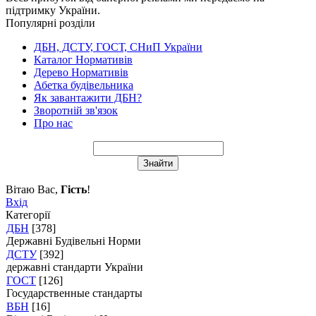
підтримку України.
Популярні розділи
ДБН, ДСТУ, ГОСТ, СНиП України
Каталог Нормативів
Дерево Нормативів
Абетка будівельника
Як завантажити ДБН?
Зворотній зв'язок
Про нас
Вітаю Вас
,
Гість
!
Вхід
Категорії
ДБН
[378]
Державні Будівельні Норми
ДСТУ
[392]
державні стандарти України
ГОСТ
[126]
Государственные стандарты
ВБН
[16]