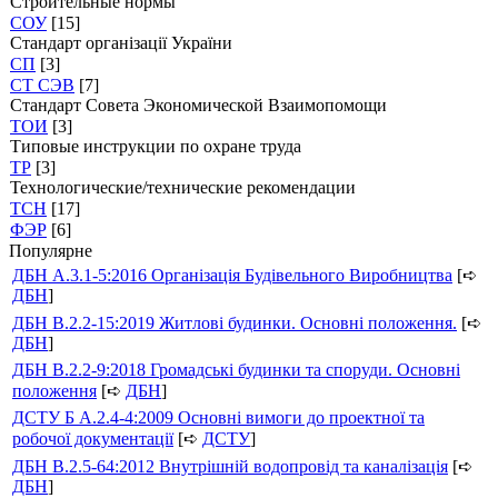
Строительные нормы
СОУ
[15]
Стандарт організації України
СП
[3]
СТ СЭВ
[7]
Стандарт Совета Экономической Взаимопомощи
ТОИ
[3]
Типовые инструкции по охране труда
ТР
[3]
Технологические/технические рекомендации
ТСН
[17]
ФЭР
[6]
Популярне
ДБН А.3.1-5:2016 Організація Будівельного Виробництва
[➪
ДБН
]
ДБН В.2.2-15:2019 Житлові будинки. Основні положення.
[➪
ДБН
]
ДБН В.2.2-9:2018 Громадські будинки та споруди. Основні
положення
[➪
ДБН
]
ДСТУ Б А.2.4-4:2009 Основні вимоги до проектної та
робочої документації
[➪
ДСТУ
]
ДБН В.2.5-64:2012 Внутрішній водопровід та каналізація
[➪
ДБН
]