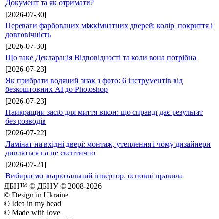
Документ та як отримати?
[2026-07-30]
Переваги фарбованих міжкімнатних дверей: колір, покриття і
довговічність
[2026-07-30]
Що таке Декларація Відповідності та коли вона потрібна
[2026-07-23]
Як прибрати водяний знак з фото: 6 інструментів від
безкоштовних AI до Photoshop
[2026-07-23]
Найкращий засіб для миття вікон: що справді дає результат
без розводів
[2026-07-22]
Ламінат на вхідні двері: монтаж, утеплення і чому дизайнери
дивляться на це скептично
[2026-07-21]
Вибираємо зварювальний інвертор: основні правила
ДБН™ © ДБНУ © 2008-2026
© Design in Ukraine
© Idea in my head
© Made with love