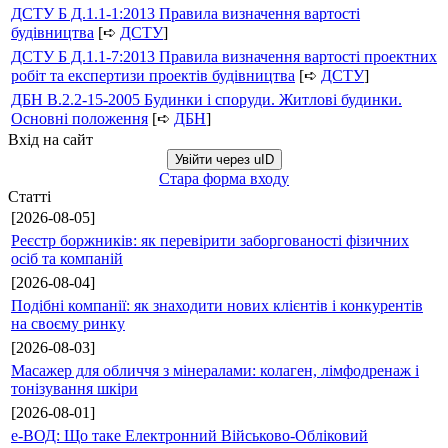
ДСТУ Б Д.1.1-1:2013 Правила визначення вартості
будівництва
[➪
ДСТУ
]
ДСТУ Б Д.1.1-7:2013 Правила визначення вартості проектних
робіт та експертизи проектів будівництва
[➪
ДСТУ
]
ДБН В.2.2-15-2005 Будинки і споруди. Житлові будинки.
Основні положення
[➪
ДБН
]
Вхід на сайт
Увійти через uID
Стара форма входу
Статті
[2026-08-05]
Реєстр боржників: як перевірити заборгованості фізичних
осіб та компаній
[2026-08-04]
Подібні компанії: як знаходити нових клієнтів і конкурентів
на своєму ринку
[2026-08-03]
Масажер для обличчя з мінералами: колаген, лімфодренаж і
тонізування шкіри
[2026-08-01]
е-ВОД: Що таке Електронний Військово-Обліковий