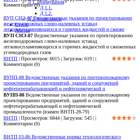
Д 1. Нормування
+
Комментарии (0)
Д 1.1.
Д 1.2.
ВУП СНЭ-87 Ведомственные указания по проектированию
Д 2. Кошториси
железнодорожных сливо-наливных эстакад
Статті
легковоспламеняющихся и горючих жидкостей и сжиже
Абетка
ВУП СНЭ-87
Ведомственные указания по проектированию
железнодорожных сливо-наливных эстакад
легковоспламеняющихся и горючих жидкостей и сжиженных
углеводородных газов
ВНТП
|
Просмотров:
6015
|
Загрузок:
619
|
|
Комментарии (0)
ВУПП-88 Ведомственные указания по противопожарному
проектированию предприятий, зданий и сооружений
нефтеперерабатывающей и нефтехимической п
ВУПП-88
Ведомственные указания по противопожарному
проектированию предприятий, зданий и сооружений
нефтеперерабатывающей и нефтехимической
промышленности (взамен ВНТП-28-79)
ВНТП
|
Просмотров:
6844
|
Загрузок:
545
|
|
Комментарии (0)
ВНТП 03-86 Ведомственные нормы технологического