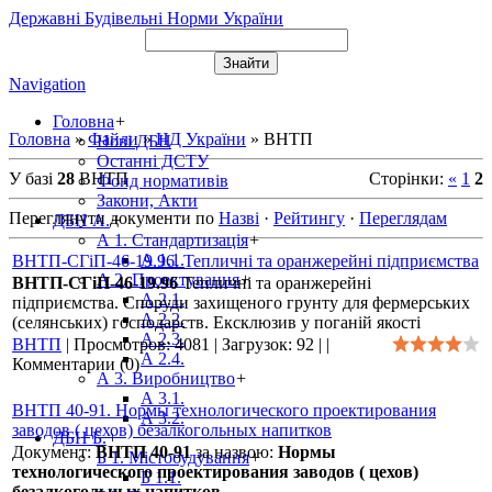
Державні Будівельні Норми України
Navigation
Головна
+
Головна
»
Файли
»
НД України
» ВНТП
Нові ДБН
Останні ДСТУ
У базі
28
ВНТП
Сторінки
:
«
1
2
Фонд нормативів
Закони, Акти
Переглянути документи по
Назві
·
Рейтингу
·
Переглядам
ДБН А.
+
А 1. Стандартизація
+
А 1.1.
ВНТП-СГіП-46-19.96. Тепличні та оранжерейні підприємства
А 2. Проектування
+
ВНТП-СГіП-46-19.96
Тепличні та оранжерейні
А 2.1.
підприємства. Споруди захищеного грунту для фермерських
А 2.2.
(селянських) господарств. Ексклюзив у поганій якості
А 2.3.
ВНТП
|
Просмотров:
4081
|
Загрузок:
92
|
|
А 2.4.
Комментарии (0)
А 3. Виробництво
+
А 3.1.
ВНТП 40-91. Нормы технологического проектирования
А 3.2.
заводов ( цехов) безалкогольных напитков
ДБН Б.
+
Документ:
ВНТП 40-91
за назвою:
Нормы
Б 1. Містобудування
+
технологического проектирования заводов ( цехов)
Б 1.1.
безалкогольных напитков