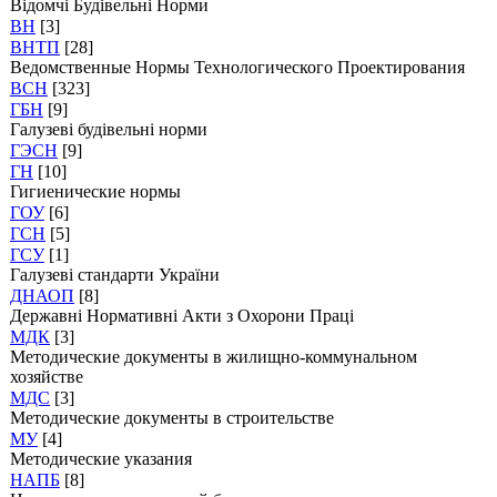
Відомчі Будівельні Норми
ВН
[3]
ВНТП
[28]
Ведомственные Нормы Технологического Проектирования
ВСН
[323]
ГБН
[9]
Галузеві будівельні норми
ГЭСН
[9]
ГН
[10]
Гигиенические нормы
ГОУ
[6]
ГСН
[5]
ГСУ
[1]
Галузеві стандарти України
ДНАОП
[8]
Державні Нормативні Акти з Охорони Праці
МДК
[3]
Методические документы в жилищно-коммунальном
хозяйстве
МДС
[3]
Методические документы в строительстве
МУ
[4]
Методические указания
НАПБ
[8]