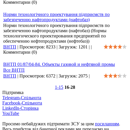
Комментарии (0)
Норми технологічного проектування підприємств по
забезпеченню нафтопродуктами (нафтобаз)
Норми технологічного проектування підприємств по
забезпеченню нафтопродуктами (нафтобаз) (Нормы
технологического проектирования предприятий по
обеспечению нефтепродуктами (нефтебаз))
ВНТП
|
Просмотров:
8233
|
Загрузок:
1201
|
|
Комментарии (0)
ВНТП 01/87/04-84. Объекты газовой и нефтяной промы
Все ВНТП
ВНТП
|
Просмотров:
6372
|
Загрузок:
2075
|
1-15
16-28
Підтримка
Telegram-Спільнота
Facebook-Спільнота
LinkedIn-Сторінка
YouTube
Просимо небайдужих підтримати ЗСУ за цим
посиланням
.
Весь прибуток від банерної реклами ми передаємо на