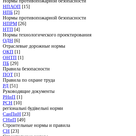
Нормы противопожарной безопасности
НПАОП
[15]
НПБ
[2]
Нормы противопожарной безопасности
НПРМ
[26]
НТП
[4]
Нормы технологического проектирования
ОДН
[6]
Отраслевые дорожные нормы
ОКП
[1]
ОНТП
[1]
ПБ
[29]
Правила безопасности
ПОТ
[1]
Правила по охране труда
РД
[51]
Руководящие документы
РНиП
[1]
РСН
[10]
регіональні будівельні норми
СанПиН
[23]
СНиП
[49]
Строительные нормы и правила
СН
[23]