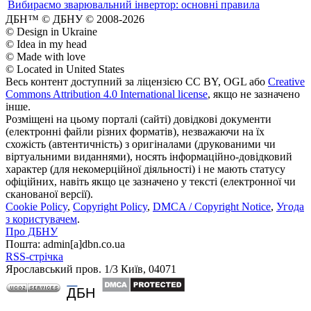
Вибираємо зварювальний інвертор: основні правила
ДБН™ © ДБНУ © 2008-2026
© Design in Ukraine
© Idea in my head
© Made with love
© Located in United States
Весь контент доступний за ліцензією CC BY, OGL або
Creative
Commons Attribution 4.0 International license
, якщо не зазначено
інше.
Розміщені на цьому порталі (сайті) довідкові документи
(електронні файли різних форматів), незважаючи на їх
схожість (автентичність) з оригіналами (друкованими чи
віртуальними виданнями), носять інформаційно-довідковий
характер (для некомерційної діяльності) і не мають статусу
офіційних, навіть якщо це зазначено у тексті (електронної чи
сканованої версії).
Cookie Policy
,
Copyright Policy
,
DMCA / Copyright Notice
,
Угода
з користувачем
.
Про ДБНУ
Пошта: admin[а]dbn.co.ua
RSS-стрічка
Ярославський пров. 1/3 Київ, 04071