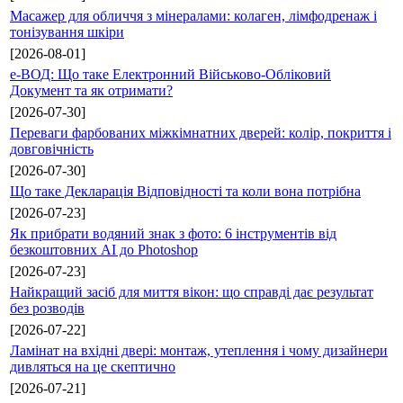
Масажер для обличчя з мінералами: колаген, лімфодренаж і
тонізування шкіри
[2026-08-01]
е-ВОД: Що таке Електронний Військово-Обліковий
Документ та як отримати?
[2026-07-30]
Переваги фарбованих міжкімнатних дверей: колір, покриття і
довговічність
[2026-07-30]
Що таке Декларація Відповідності та коли вона потрібна
[2026-07-23]
Як прибрати водяний знак з фото: 6 інструментів від
безкоштовних AI до Photoshop
[2026-07-23]
Найкращий засіб для миття вікон: що справді дає результат
без розводів
[2026-07-22]
Ламінат на вхідні двері: монтаж, утеплення і чому дизайнери
дивляться на це скептично
[2026-07-21]