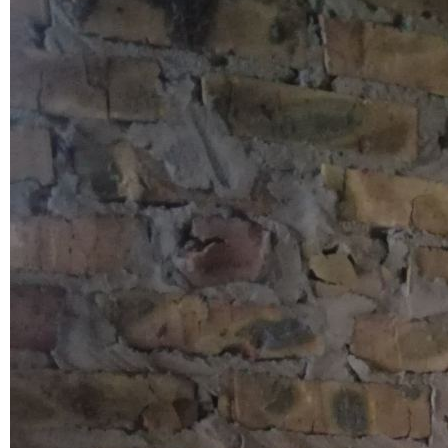
Б 2. Планування
+
Б 2.1.
Б 2.2.
Б 2.4.
ДБН В.
+
В 1. Вимоги
+
В 1.1.
В 1.2.
В 1.3.
В 1.4.
В 2. Об'єкти, продукція
+
В 2.1.
В 2.2.
В 2.3.
В 2.4.
В 2.5.
В 2.6.
В 2.7.
В 2.8.
В 3. Експлуатація, ремонт
+
В 3.1.
В 3.2.
ДБН Г.
+
Г 1. Рекомендації
ДБН Д.
+