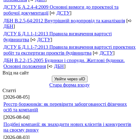
ДСТУ Б А.2.4-4:2009 Основні вимоги до проектної та
робочої документації
[➪
ДСТУ
]
ДБН В.2.5-64:2012 Внутрішній водопровід та каналізація
[➪
ДБН
]
ДСТУ Б Д.1.1-1:2013 Правила визначення вартості
будівництва
[➪
ДСТУ
]
ДСТУ Б Д.1.1-7:2013 Правила визначення вартості проектних
робіт та експертизи проектів будівництва
[➪
ДСТУ
]
ДБН В.2.2-15-2005 Будинки і споруди. Житлові будинки.
Основні положення
[➪
ДБН
]
Вхід на сайт
Увійти через uID
Стара форма входу
Статті
[2026-08-05]
Реєстр боржників: як перевірити заборгованості фізичних
осіб та компаній
[2026-08-04]
Подібні компанії: як знаходити нових клієнтів і конкурентів
на своєму ринку
[2026-08-03]