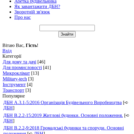
Абетка будівельника
Як завантажити ДБН?
Зворотній зв'язок
Про нас
Вітаю Вас
,
Гість
!
Вхід
Категорії
Для дому та дачі
[46]
Для промисловості
[41]
Микроклімат
[13]
Military-tech
[3]
Інструмент
[4]
Транспорт
[3]
Популярне
ДБН А.3.1-5:2016 Організація Будівельного Виробництва
[➪
ДБН
]
ДБН В.2.2-15:2019 Житлові будинки. Основні положення.
[➪
ДБН
]
ДБН В.2.2-9:2018 Громадські будинки та споруди. Основні
положення
[➪
ДБН
]