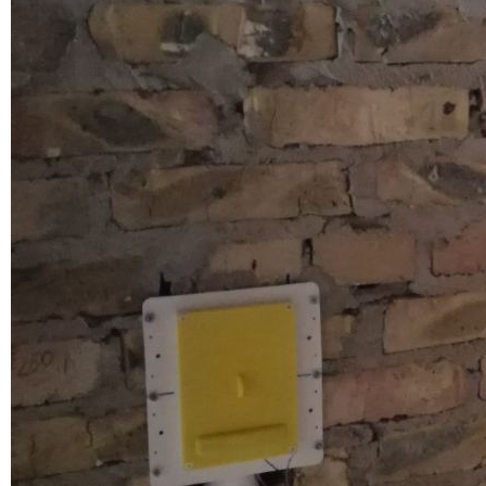
Д 1. Нормування
+
Д 1.1.
Д 1.2.
Д 2. Кошториси
Статті
Абетка