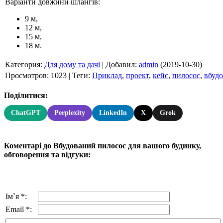
Варіанти довжини шлангів:
9 м,
12 м,
15 м,
18 м.
Категория
:
Для дому та дачі
|
Добавил
:
admin
(2019-10-30)
Просмотров
:
1023
|
Теги
:
Приклад
,
проект
,
кейс
,
пилосос
,
вбуд
Поділитися:
ChatGPT
Perplexity
LinkedIn
X
Grok
Коментарі до Вбудований пилосос для вашого будинку,
обговорення та відгуки:
Ім`я *:
Email *: