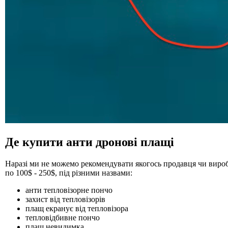
Д 1. Нормування
+
Д 1.1.
Д 1.2.
Д 2. Кошториси
Статті
Абетка
Де купити анти дронові плащі
Наразі ми не можемо рекомендувати якогось продавця чи виробн
по 100$ - 250$, під різними назвами:
анти тепловізорне пончо
захист від тепловізорів
плащ екранує від тепловізора
тепловідбивне пончо
плащ невидимка