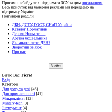
Просимо небайдужих підтримати ЗСУ за цим
посиланням
.
Весь прибуток від банерної реклами ми передаємо на
підтримку України.
Популярні розділи
ДБН, ДСТУ, ГОСТ, СНиП України
Каталог Нормативів
Дерево Нормативів
Абетка будівельника
Як завантажити ДБН?
Зворотній зв'язок
Про нас
Вітаю Вас
,
Гість
!
Вхід
Категорії
Для дому та дачі
[46]
Для промисловості
[41]
Микроклімат
[13]
Military-tech
[3]
Інструмент
[4]