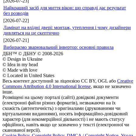
[2026-07-23]
Найкращий засіб для миття вікон: що справді дає результат
без розводів
[2026-07-22]
Ламінат на вхідні двері: монтаж, утеплення і чому дизайнери
дивляться на це скептично
[2026-07-21]
Вибираємо зварювальний інвертор: основні правила
ДБН™ © ДБНУ © 2008-2026
© Design in Ukraine
© Idea in my head
© Made with love
© Located in United States
Весь контент доступний за ліцензією CC BY, OGL або
Creative
Commons Attribution 4.0 International license
, якщо не зазначено
інше.
Розміщені на цьому порталі (сайті) довідкові документи
(електронні файли різних форматів), незважаючи на їх
схожість (автентичність) з оригіналами (друкованими чи
віртуальними виданнями), носять інформаційно-довідковий
характер (для некомерційної діяльності) і не мають статусу
офіційних, навіть якщо це зазначено у тексті (електронної чи
сканованої версії).
Cookie Policy
,
Copyright Policy
,
DMCA / Copyright Notice
,
Угода