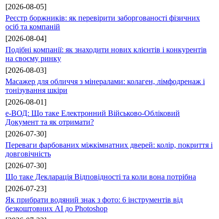
[2026-08-05]
Реєстр боржників: як перевірити заборгованості фізичних
осіб та компаній
[2026-08-04]
Подібні компанії: як знаходити нових клієнтів і конкурентів
на своєму ринку
[2026-08-03]
Масажер для обличчя з мінералами: колаген, лімфодренаж і
тонізування шкіри
[2026-08-01]
е-ВОД: Що таке Електронний Військово-Обліковий
Документ та як отримати?
[2026-07-30]
Переваги фарбованих міжкімнатних дверей: колір, покриття і
довговічність
[2026-07-30]
Що таке Декларація Відповідності та коли вона потрібна
[2026-07-23]
Як прибрати водяний знак з фото: 6 інструментів від
безкоштовних AI до Photoshop