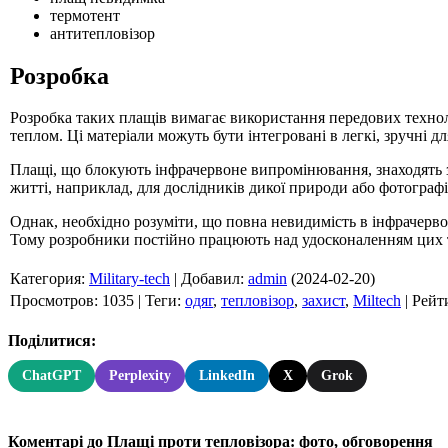
термотент
антитепловізор
Розробка
Розробка таких плащів вимагає використання передових технолог
теплом. Ці матеріали можуть бути інтегровані в легкі, зручні д
Плащі, що блокують інфрачервоне випромінювання, знаходять зас
житті, наприклад, для дослідників дикої природи або фотограф
Однак, необхідно розуміти, що повна невидимість в інфрачерво
Тому розробники постійно працюють над удосконаленням цих 
Категория
:
Military-tech
|
Добавил
:
admin
(2024-02-20)
Просмотров
:
1035
|
Теги
:
одяг
,
тепловізор
,
захист
,
Miltech
|
Рейт
Поділитися:
ChatGPT
Perplexity
LinkedIn
X
Grok
Коментарі до Плащі проти тепловізора: фото, обговорення