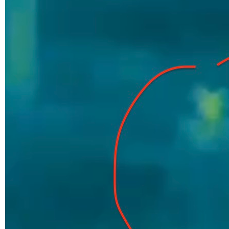
Б 2. Планування
+
Б 2.1.
Б 2.2.
Б 2.4.
ДБН В.
+
В 1. Вимоги
+
В 1.1.
В 1.2.
В 1.3.
В 1.4.
В 2. Об'єкти, продукція
+
В 2.1.
В 2.2.
В 2.3.
В 2.4.
В 2.5.
В 2.6.
В 2.7.
В 2.8.
В 3. Експлуатація, ремонт
+
В 3.1.
В 3.2.
ДБН Г.
+
Г 1. Рекомендації
ДБН Д.
+