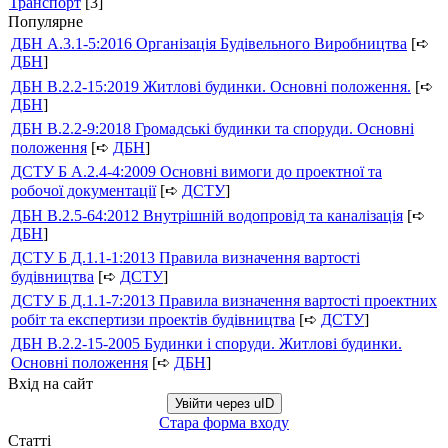
Транспорт
[3]
Популярне
ДБН А.3.1-5:2016 Організація Будівельного Виробництва
[➪
ДБН
]
ДБН В.2.2-15:2019 Житлові будинки. Основні положення.
[➪
ДБН
]
ДБН В.2.2-9:2018 Громадські будинки та споруди. Основні
положення
[➪
ДБН
]
ДСТУ Б А.2.4-4:2009 Основні вимоги до проектної та
робочої документації
[➪
ДСТУ
]
ДБН В.2.5-64:2012 Внутрішній водопровід та каналізація
[➪
ДБН
]
ДСТУ Б Д.1.1-1:2013 Правила визначення вартості
будівництва
[➪
ДСТУ
]
ДСТУ Б Д.1.1-7:2013 Правила визначення вартості проектних
робіт та експертизи проектів будівництва
[➪
ДСТУ
]
ДБН В.2.2-15-2005 Будинки і споруди. Житлові будинки.
Основні положення
[➪
ДБН
]
Вхід на сайт
Увійти через uID
Стара форма входу
Статті