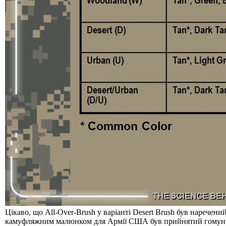
Цікаво, що All-Over-Brush у варіанті Desert Brush був наречен
камуфляжним малюнком для Армії США був прийнятий гомунку