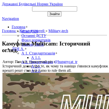
Державні Будівельні Норми України
Navigation
Головна
+
Головна
»
Каталог статей
»
Military-tech
Нові ДБН
Останні ДСТУ
Фонд нормативів
Камуфляж Multicam: Історичний
Закони, Акти
ДБН А.
+
огляд.
А 1. Стандартизація
+
А 1.1.
Автор: Пан кіт, трикутний ріт.
@hungrycat_tr
А 2. Проектування
+
Історичний допис про те, як чому та навіщо з'явився камуфляж 
А 2.1.
врешті решт став one camo to rule them all.
А 2.2.
А 2.3.
А 2.4.
А 3. Виробництво
+
А 3.1.
А 3.2.
ДБН Б.
+
Б 1. Містобудування
+
Б 1.1.