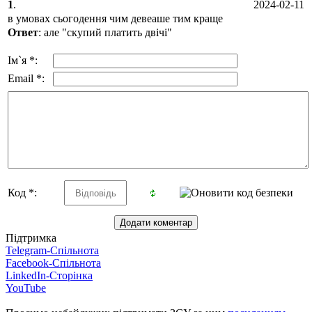
1
.
2024-02-11
в умовах сьогодення чим девеаше тим краще
Ответ
: але "скупий платить двічі"
Ім`я *:
Email *:
Код *:
Підтримка
Telegram-Спільнота
Facebook-Спільнота
LinkedIn-Сторінка
YouTube