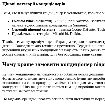
Цінові категорії кондиціонерів
Всім, хто планує купити кондиціонер із установкою, корисно зна
Економ клас
(бюджетні). У цій ціновій категорії заслу
належать деякі лінійки кондиціонерів Samsung;
Середній ціновий сегмент
– техніка Cooper&Hunter, Toshi
Преміальна категорія
– Mitsubishi, Daikin.
Техніка сегменту преміум – це найкращі матеріали та комплекту
дизайн. Володіти такою технікою престижно. Середній ціновий с
виробники бюджетних кондиціонерів надають на них досить т
досить симпатичний дизайн, хоч і без особливих вишукувань.
Чому краще замовити кондиціонер відо
Купити кондиціонер маловідомого виробника можна дешевше, н
фірма згодом становитиме гідну конкуренцію іменитим виробни
встановлює на свою продукцію мінімальні ціни для залучення 
конкуренції. Низька ціна пояснюється тим, що виробник викор
тестуванням готової техніки.
По відомим брендам набагато легше знайти інструкції та поради