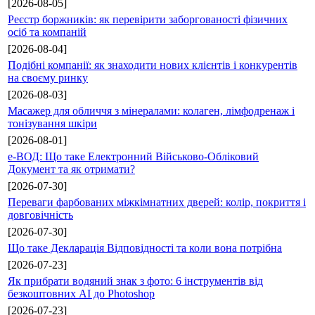
[2026-08-05]
Реєстр боржників: як перевірити заборгованості фізичних
осіб та компаній
[2026-08-04]
Подібні компанії: як знаходити нових клієнтів і конкурентів
на своєму ринку
[2026-08-03]
Масажер для обличчя з мінералами: колаген, лімфодренаж і
тонізування шкіри
[2026-08-01]
е-ВОД: Що таке Електронний Військово-Обліковий
Документ та як отримати?
[2026-07-30]
Переваги фарбованих міжкімнатних дверей: колір, покриття і
довговічність
[2026-07-30]
Що таке Декларація Відповідності та коли вона потрібна
[2026-07-23]
Як прибрати водяний знак з фото: 6 інструментів від
безкоштовних AI до Photoshop
[2026-07-23]