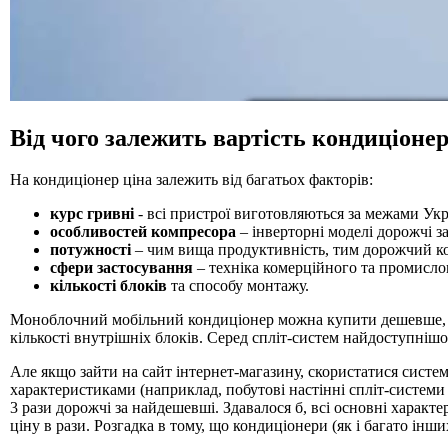
Від чого залежить вартість кондиціоне
На кондиціонер ціна залежить від багатьох факторів:
курс гривні
- всі пристрої виготовляються за межами Укр
особливостей компресора
– інверторні моделі дорожчі за
потужності
– чим вища продуктивність, тим дорожчий к
сфери застосування
– техніка комерційного та промисло
кількості блоків
та способу монтажу.
Моноблочний мобільний кондиціонер можна купити дешевше, ніж
кількості внутрішніх блоків. Серед спліт-систем найдоступнішо
Але якщо зайти на сайт інтернет-магазину, скористатися систем
характеристиками (наприклад, побутові настінні спліт-системи 
3 рази дорожчі за найдешевші. Здавалося б, всі основні характ
ціну в рази. Розгадка в тому, що кондиціонери (як і багато інших