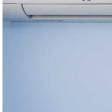
Д 1. Нормування
+
Д 1.1.
Д 1.2.
Д 2. Кошториси
Статті
Абетка