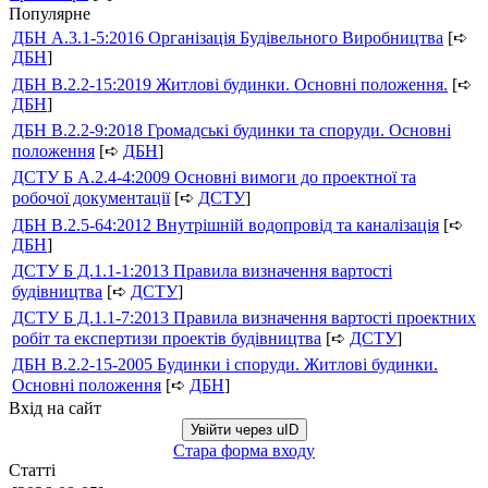
Популярне
ДБН А.3.1-5:2016 Організація Будівельного Виробництва
[➪
ДБН
]
ДБН В.2.2-15:2019 Житлові будинки. Основні положення.
[➪
ДБН
]
ДБН В.2.2-9:2018 Громадські будинки та споруди. Основні
положення
[➪
ДБН
]
ДСТУ Б А.2.4-4:2009 Основні вимоги до проектної та
робочої документації
[➪
ДСТУ
]
ДБН В.2.5-64:2012 Внутрішній водопровід та каналізація
[➪
ДБН
]
ДСТУ Б Д.1.1-1:2013 Правила визначення вартості
будівництва
[➪
ДСТУ
]
ДСТУ Б Д.1.1-7:2013 Правила визначення вартості проектних
робіт та експертизи проектів будівництва
[➪
ДСТУ
]
ДБН В.2.2-15-2005 Будинки і споруди. Житлові будинки.
Основні положення
[➪
ДБН
]
Вхід на сайт
Увійти через uID
Стара форма входу
Статті