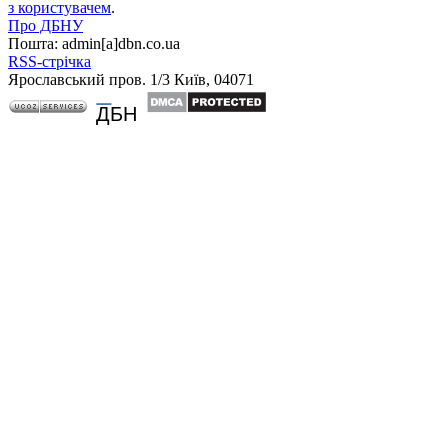
з користувачем
.
Про ДБНУ
Пошта: admin[а]dbn.co.ua
RSS-стрічка
Ярославський пров. 1/3 Київ, 04071