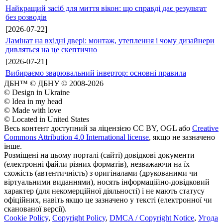
Найкращий засіб для миття вікон: що справді дає результат
без розводів
[2026-07-22]
Ламінат на вхідні двері: монтаж, утеплення і чому дизайнери
дивляться на це скептично
[2026-07-21]
Вибираємо зварювальний інвертор: основні правила
ДБН™ © ДБНУ © 2008-2026
© Design in Ukraine
© Idea in my head
© Made with love
© Located in United States
Весь контент доступний за ліцензією CC BY, OGL або
Creative
Commons Attribution 4.0 International license
, якщо не зазначено
інше.
Розміщені на цьому порталі (сайті) довідкові документи
(електронні файли різних форматів), незважаючи на їх
схожість (автентичність) з оригіналами (друкованими чи
віртуальними виданнями), носять інформаційно-довідковий
характер (для некомерційної діяльності) і не мають статусу
офіційних, навіть якщо це зазначено у тексті (електронної чи
сканованої версії).
Cookie Policy
,
Copyright Policy
,
DMCA / Copyright Notice
,
Угода