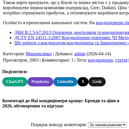
Також варто врахувати, що у Києві та інших містах є у прода
виробництво іншим компаніям (наприклад, Gree, Daikin). Ціна 
потрібно отримувати прибуток, а оптимізувати виробничі витр
Особисто я прихильник канальних систем. На
кондиціонери ці
ДБН В.2.5-67:2013 Опалення, вентиляція та кондиціонув
ДСТУ EN 14511-3:2007 Кондиціонери повітряні. Ч3 Мет
Що робити з конденсатом кондиціонера та Законопроект 
Категория
:
Микроклімат
|
Добавил
:
admin
(2026-04-14)
Просмотров
:
2003
|
Комментарии
:
1
|
Теги
:
кондиціонер
,
стаття
Поділитися:
ChatGPT
Perplexity
LinkedIn
X
Grok
Коментарі до Які кондиціонери краще: Бренди та ціни в
2026, обговорення та відгуки:
Порядок виводу коментарів: