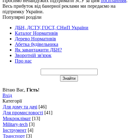
Просимо небайдужих підтримати ЗСУ за цим
посиланням
.
Весь прибуток від банерної реклами ми передаємо на
підтримку України.
Популярні розділи
ДБН, ДСТУ, ГОСТ, СНиП України
Каталог Нормативів
Дерево Нормативів
Абетка будівельника
Як завантажити ДБН?
Зворотній зв'язок
Про нас
Вітаю Вас
,
Гість
!
Вхід
Категорії
Для дому та дачі
[46]
Для промисловості
[41]
Микроклімат
[13]
Military-tech
[3]
Інструмент
[4]
Транспорт
[3]